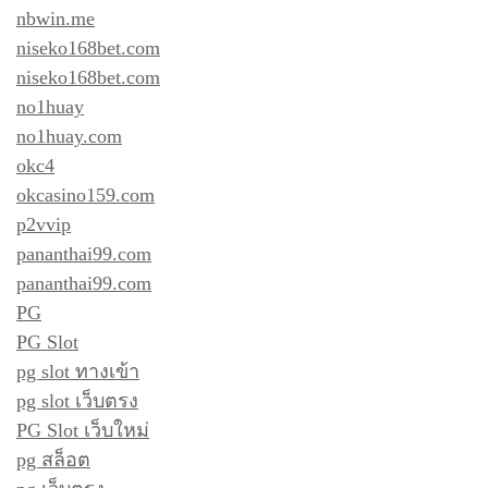
nbwin.me
niseko168bet.com
niseko168bet.com
no1huay
no1huay.com
okc4
okcasino159.com
p2vvip
pananthai99.com
pananthai99.com
PG
PG Slot
pg slot ทางเข้า
pg slot เว็บตรง
PG Slot เว็บใหม่
pg สล็อต