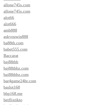
allone745s.com
allone745s.com
alot66
alot666
amb888
askyouwin888
ba88th.com
babet555.com
Baccarat
baj88thb
baj88thbz.com
baj88thbz.com
bar4game24hr.com
baslot168
bbp168.me
betflixtikto