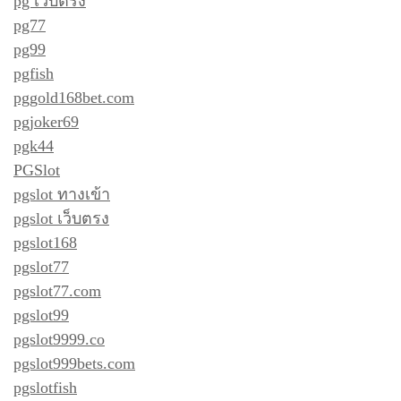
pg เว็บตรง
pg77
pg99
pgfish
pggold168bet.com
pgjoker69
pgk44
PGSlot
pgslot ทางเข้า
pgslot เว็บตรง
pgslot168
pgslot77
pgslot77.com
pgslot99
pgslot9999.co
pgslot999bets.com
pgslotfish