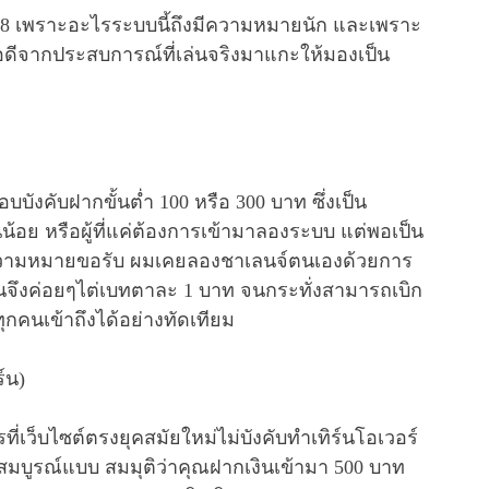
da888 เพราะอะไรระบบนี้ถึงมีความหมายนัก และเพราะ
ดีจากประสบการณ์ที่เล่นจริงมาแกะให้มองเป็น
บังคับฝากขั้นต่ำ 100 หรือ 300 บาท ซึ่งเป็น
นน้อย หรือผู้ที่แค่ต้องการเข้ามาลองระบบ แต่พอเป็น
ื่อความหมายขอรับ ผมเคยลองชาเลนจ์ตนเองด้วยการ
ั้นจึงค่อยๆไต่เบทตาละ 1 บาท จนกระทั่งสามารถเบิก
ุกคนเข้าถึงได้อย่างทัดเทียม
์น)
ที่เว็บไซต์ตรงยุคสมัยใหม่ไม่บังคับทำเทิร์นโอเวอร์
สมบูรณ์แบบ สมมุติว่าคุณฝากเงินเข้ามา 500 บาท