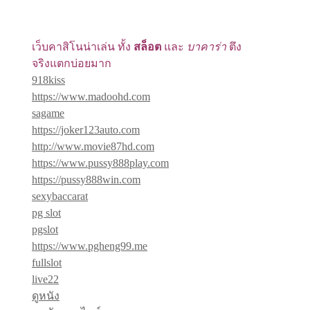
เว็บคาสิโนน่าเล่น ทั้ง
สล็อต
และ
บาคาร่า
ตึง
จริงแตกบ่อยมาก
918kiss
https://www.madoohd.com
sagame
https://joker123auto.com
http://www.movie87hd.com
https://www.pussy888play.com
https://pussy888win.com
sexybaccarat
pg slot
pgslot
https://www.pgheng99.me
fullslot
live22
ดูหนัง