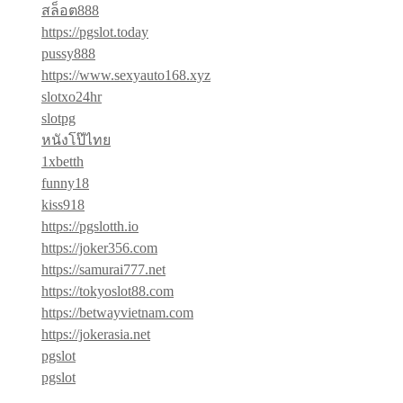
สล็อต888
https://pgslot.today
pussy888
https://www.sexyauto168.xyz
slotxo24hr
slotpg
หนังโป๊ไทย
1xbetth
funny18
kiss918
https://pgslotth.io
https://joker356.com
https://samurai777.net
https://tokyoslot88.com
https://betwayvietnam.com
https://jokerasia.net
pgslot
pgslot