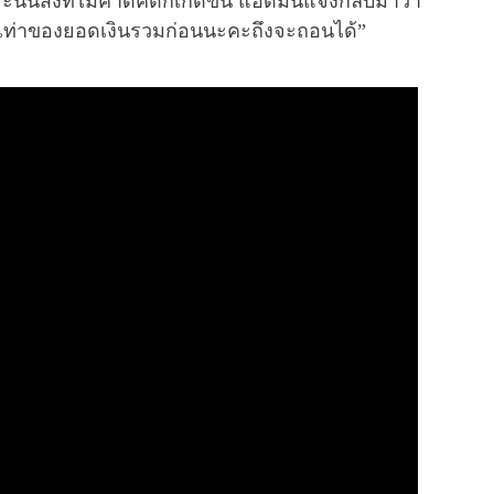
้นสิ่งที่ไม่คาดคิดก็เกิดขึ้น แอดมินแจ้งกลับมาว่า
5 เท่าของยอดเงินรวมก่อนนะคะถึงจะถอนได้”