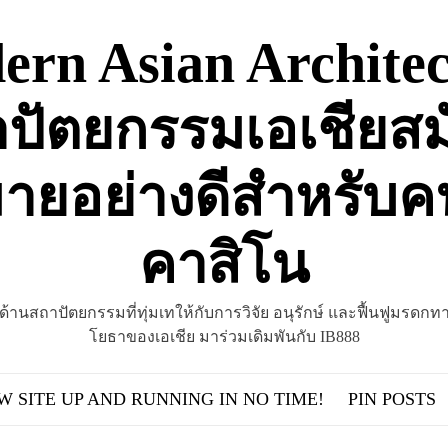
rn Asian Architec
าปัตยกรรมเอเชียสม
มายอย่างดีสำหรับคน
คาสิโน
ชาญด้านสถาปัตยกรรมที่ทุ่มเทให้กับการวิจัย อนุรักษ์ และฟื้นฟูมร
โยธาของเอเชีย มาร่วมเดิมพันกับ IB888
W SITE UP AND RUNNING IN NO TIME!
PIN POSTS