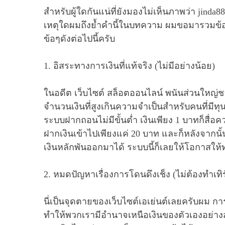
สำหรับผู้ใดกันแน่ที่ยังมองไม่เห็นภาพว่า jin
เหตุใดผมถึงย้ำคำนี้ในบทความ ผมขอมารวมข้อ
ข้อๆดังต่อไปนี้ครับ
1. อิสระทางการเงินที่แท้จริง (ไม่มีอย่างน้อย)
ในอดีต เว็บไซต์ สล็อตออนไลน์ พนันส่วนใหญ่ชอบ
จำนวนเงินที่สูงเกินความจำเป็นสำหรับคนที่มีทุ
ระบบฝากถอนไม่มีขั้นต่ำ เงินเพียง 1 บาทก็ส
ฝากเงินเข้าไปเพียงแค่ 20 บาท และก็หลังจากน
เงินหลักพันออกมาได้ ระบบนี้ก็เลยให้โอกาสให้ท
2. หมดปัญหาเรื่องการโดนดึงเช็ง (ไม่ต้องทำเทิร
นี่เป็นจุดตายของเว็บไซต์เอเย่นต์เลยครับผม การ
ทำให้พวกเรามีอำนาจเหนือเงินของตัวเองอย่าง