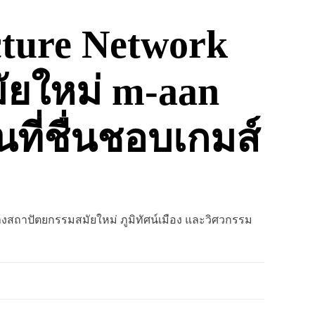
ture Network
ัยใหม่ m-aan
ที่ชื่นชอบเกมส์
ดกทางสถาปัตยกรรมสมัยใหม่ ภูมิทัศน์เมือง และวิศวกรรม