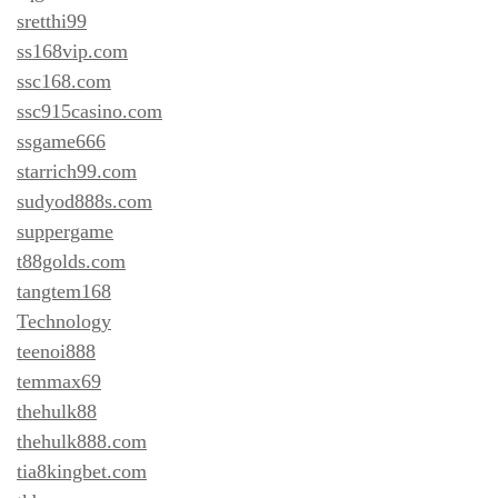
sretthi99
ss168vip.com
ssc168.com
ssc915casino.com
ssgame666
starrich99.com
sudyod888s.com
suppergame
t88golds.com
tangtem168
Technology
teenoi888
temmax69
thehulk88
thehulk888.com
tia8kingbet.com