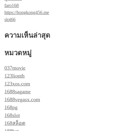
faro168
https://hongkong456.me
slot66
ความเห็นล่าสุด
หมวดหมู่
037movie
123lionth
123xos.com
1688sagame
1688vegasx.com
168pg
168slot
168สล็อต
188bet