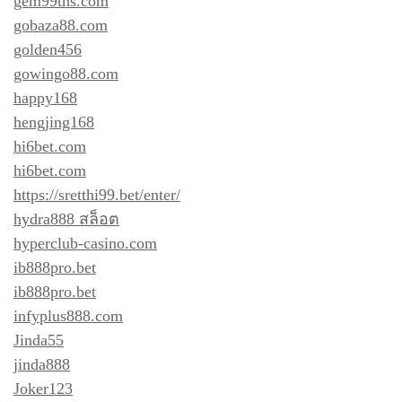
gem99ths.com
gobaza88.com
golden456
gowingo88.com
happy168
hengjing168
hi6bet.com
hi6bet.com
https://sretthi99.bet/enter/
hydra888 สล็อต
hyperclub-casino.com
ib888pro.bet
ib888pro.bet
infyplus888.com
Jinda55
jinda888
Joker123