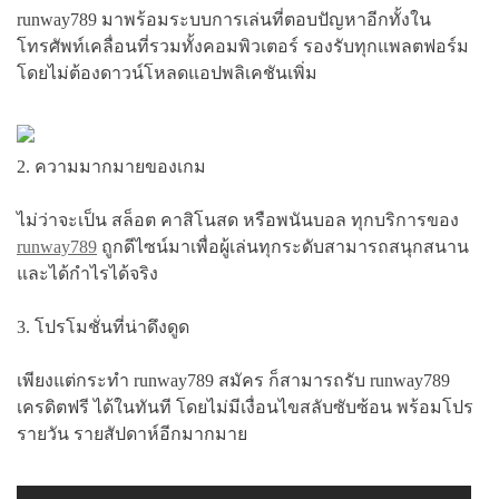
runway789 มาพร้อมระบบการเล่นที่ตอบปัญหาอีกทั้งใน
โทรศัพท์เคลื่อนที่รวมทั้งคอมพิวเตอร์ รองรับทุกแพลตฟอร์ม
โดยไม่ต้องดาวน์โหลดแอปพลิเคชันเพิ่ม
2. ความมากมายของเกม
ไม่ว่าจะเป็น สล็อต คาสิโนสด หรือพนันบอล ทุกบริการของ
runway789
ถูกดีไซน์มาเพื่อผู้เล่นทุกระดับสามารถสนุกสนาน
และได้กำไรได้จริง
3. โปรโมชั่นที่น่าดึงดูด
เพียงแต่กระทำ runway789 สมัคร ก็สามารถรับ runway789
เครดิตฟรี ได้ในทันที โดยไม่มีเงื่อนไขสลับซับซ้อน พร้อมโปร
รายวัน รายสัปดาห์อีกมากมาย