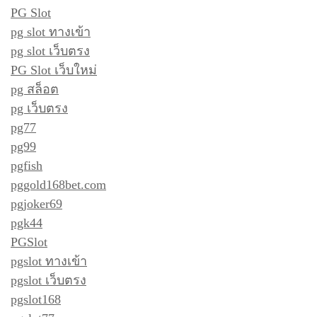
PG Slot
pg slot ทางเข้า
pg slot เว็บตรง
PG Slot เว็บใหม่
pg สล็อต
pg เว็บตรง
pg77
pg99
pgfish
pggold168bet.com
pgjoker69
pgk44
PGSlot
pgslot ทางเข้า
pgslot เว็บตรง
pgslot168