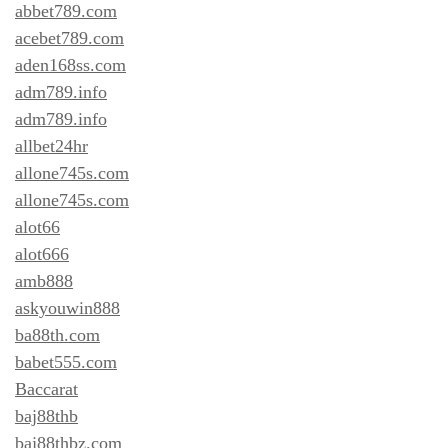
abbet789.com
acebet789.com
aden168ss.com
adm789.info
adm789.info
allbet24hr
allone745s.com
allone745s.com
alot66
alot666
amb888
askyouwin888
ba88th.com
babet555.com
Baccarat
baj88thb
baj88thbz.com