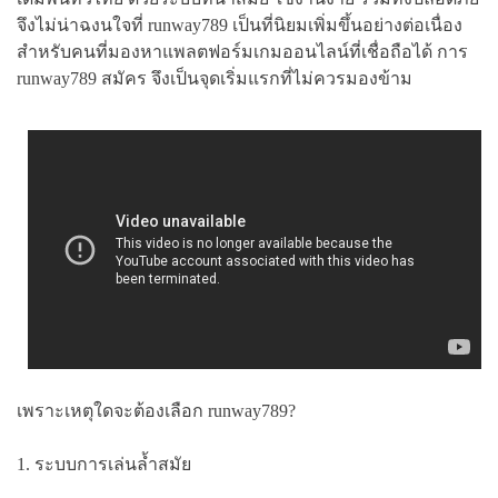
จึงไม่น่าฉงนใจที่ runway789 เป็นที่นิยมเพิ่มขึ้นอย่างต่อเนื่อง
สำหรับคนที่มองหาแพลตฟอร์มเกมออนไลน์ที่เชื่อถือได้ การ
runway789 สมัคร จึงเป็นจุดเริ่มแรกที่ไม่ควรมองข้าม
เพราะเหตุใดจะต้องเลือก runway789?
1. ระบบการเล่นล้ำสมัย