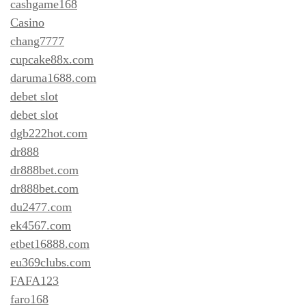
cashgame168
Casino
chang7777
cupcake88x.com
daruma1688.com
debet slot
debet slot
dgb222hot.com
dr888
dr888bet.com
dr888bet.com
du2477.com
ek4567.com
etbet16888.com
eu369clubs.com
FAFA123
faro168