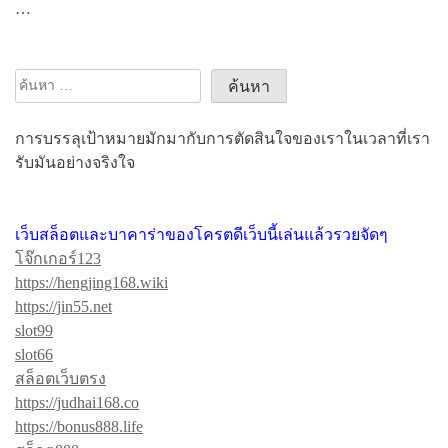
…
ค้นหา
สำหรับ:
การบรรลุเป้าหมายมักมากับการตัดสินใจของเราในเวลาที่เรา
รับมันอย่างจริงใจ
เว็บสล็อตและบาคาร่าของโครตดีเว็บนี้เล่นแล้วรวยจัดๆ
โจ๊กเกอร์123
https://hengjing168.wiki
https://jin55.net
slot99
slot66
สล็อตเว็บตรง
https://judhai168.co
https://bonus888.life