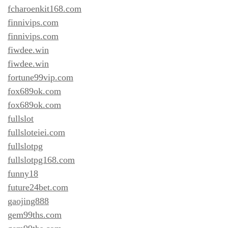
fcharoenkit168.com
finnivips.com
finnivips.com
fiwdee.win
fiwdee.win
fortune99vip.com
fox689ok.com
fox689ok.com
fullslot
fullsloteiei.com
fullslotpg
fullslotpg168.com
funny18
future24bet.com
gaojing888
gem99ths.com