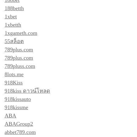
188betth
1xbet
1xbetth
1xgameth.com
55สล็อต
789plus.com
789plus.com
789pluss.com
8lots.me
918Kiss
918kiss ดาวน์โหลด
918kissauto
918kissme
ABA
ABAGroup2
abbet789.com