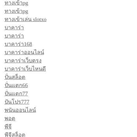
ทางเข้าpg
ทางเข้าpg
ทางเข้าเล่น slotxo
บาคาร่า
บาคาร่า
บาคาร่า168
บาคาร่าออนไลน์
บาคาร่าเว็บตรง
บาคาร่าเว็บไหนดี
ปั่นสล็อต
ปั่นแตก66
ปั่นแตก77
ปันโปร777
พนันออนไลน์
พอต
พีจี
พีจีสล็อต