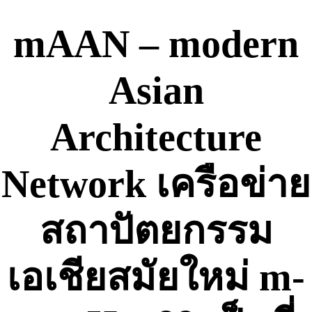
Skip
to
mAAN – modern
content
Asian
Architecture
Network เครือข่าย
สถาปัตยกรรม
เอเชียสมัยใหม่ m-