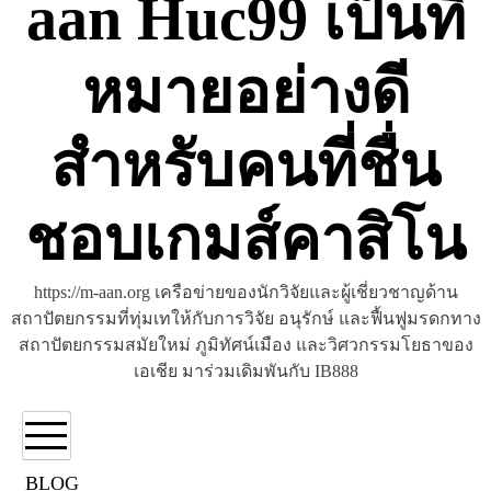
aan Huc99 เป็นที่
หมายอย่างดี
สำหรับคนที่ชื่น
ชอบเกมส์คาสิโน
https://m-aan.org เครือข่ายของนักวิจัยและผู้เชี่ยวชาญด้าน
สถาปัตยกรรมที่ทุ่มเทให้กับการวิจัย อนุรักษ์ และฟื้นฟูมรดกทาง
สถาปัตยกรรมสมัยใหม่ ภูมิทัศน์เมือง และวิศวกรรมโยธาของ
เอเชีย มาร่วมเดิมพันกับ IB888
BLOG