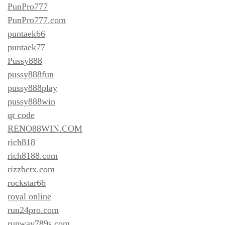
PunPro777
PunPro777.com
puntaek66
puntaek77
Pussy888
pussy888fun
pussy888play
pussy888win
qr code
RENO88WIN.COM
rich818
rich8188.com
rizzbetx.com
rockstar66
royal online
run24pro.com
runway789s.com