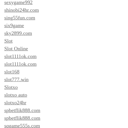
sexygame992
shinobi24hr.com
sing55fun.com
six9game
sky2899.com
Slot
Slot Online
slot1111ok.com
slot1111ok.com
slot168
slot777.win
Slotxo
slotxo auto
slotxo24hr
spbetflik888.com
spbetflik888.com
sqgame555s.com