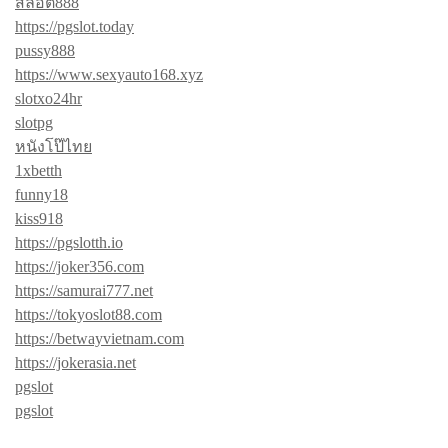
สล็อต888
https://pgslot.today
pussy888
https://www.sexyauto168.xyz
slotxo24hr
slotpg
หนังโป๊ไทย
1xbetth
funny18
kiss918
https://pgslotth.io
https://joker356.com
https://samurai777.net
https://tokyoslot88.com
https://betwayvietnam.com
https://jokerasia.net
pgslot
pgslot