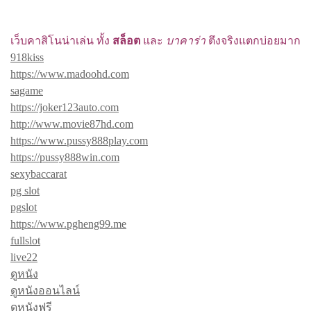
เว็บคาสิโนน่าเล่น ทั้ง
สล็อต
และ
บาคาร่า
ตึงจริงแตกบ่อยมาก
918kiss
https://www.madoohd.com
sagame
https://joker123auto.com
http://www.movie87hd.com
https://www.pussy888play.com
https://pussy888win.com
sexybaccarat
pg slot
pgslot
https://www.pgheng99.me
fullslot
live22
ดูหนัง
ดูหนังออนไลน์
ดูหนังฟรี