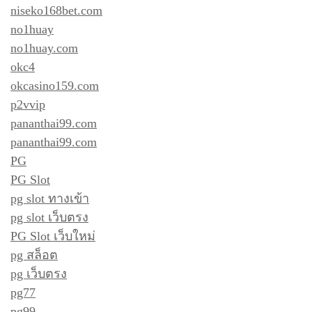
niseko168bet.com
no1huay
no1huay.com
okc4
okcasino159.com
p2vvip
pananthai99.com
pananthai99.com
PG
PG Slot
pg slot ทางเข้า
pg slot เว็บตรง
PG Slot เว็บใหม่
pg สล็อต
pg เว็บตรง
pg77
pg99