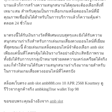
บานแล้วก็การสร้างความสนุกสนานได้คุณจะต้องเลือกสิ่งที่
เหมาะสม สำหรับคุณเป็นการเลือกเกมสล็อตออนไลน์ที่มี
คุณภาพเชื่อมั่นได้สำหรับในการบริการแล้วก็ความคุ้มค่า
ตลอด 24 ชั่วโมง
มาตรงนี้ได้รับเงินรางวัลที่พิเศษแบบสุดๆและยังได้รับความ
สนุกสนานร่าเริงสำหรับการเล่นเกมเสี่ยงดวงออนไลน์ที่เยี่ยม
ที่สุดขณะนี้ ด้วยเล่นเกมสล็อตออนไลน์จำต้องเลือก amb slot
เพียงแค่นั้นที่โคตรคุ้มได้เงินรางวัลอย่างมีประสิทธิภาพรวม
ทั้งยังได้รับการบรรลุเป้าหมายช่วยลดความเคร่งเครียดได้จริง
และก็ทำให้ท่านได้รับความสนุกสนานร่าเริงมากมายสำหรับ
ในการเล่นเกมเสี่ยงดวงออนไลน์ที่โคตรปัง
สล็อตเว็บตรง amb slot amb888.ceo 10 APR 2568 Kourtney ดู
รีวิวจากลูกค้าจริง ambkingTrue wallet Top 98
ขอขอบพระคุณอ้างอิงจาก
amb slot