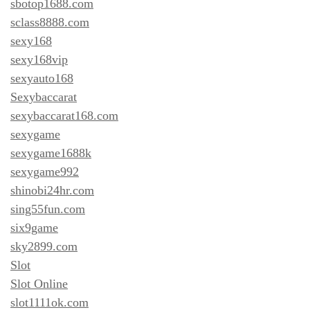
sbotop1688.com
sclass8888.com
sexy168
sexy168vip
sexyauto168
Sexybaccarat
sexybaccarat168.com
sexygame
sexygame1688k
sexygame992
shinobi24hr.com
sing55fun.com
six9game
sky2899.com
Slot
Slot Online
slot1111ok.com