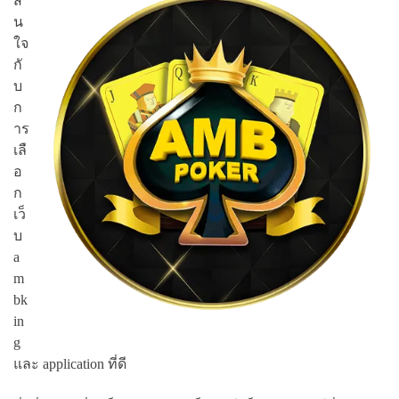
ส
น
ใจ
กั
บ
ก
าร
เลื
อ
ก
เว็
บ
a
m
bk
in
g
และ application ที่ดี