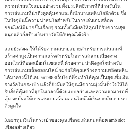
ความน่าสนใจแบบอย่างรวมทั้งประสิทธิภาพที่ดีสำหรับใน
การเล่นเกมที่น่าดึงดูดคุ้มค่าและก็เบิกบานเพลินใจอีกด้วย ซึ่ง
ในปัจจุบันนี้ความน่าสนใจสำหรับในการเล่นเกมสล็อต
ออนไลน์มีมากขึ้นเรื่อยๆ รวมทั้งยังมีผลให้คุณได้รับความสุข
สนุกแล้วก็สร้างเงินรางวัลให้กับคุณได้จริง
แถมยังส่งผลให้ได้รับความสบายสบายสำหรับการเล่นเกมที่
สร้างค่าสูงเป็นความเสร็จสำหรับในการเล่นเกมเสี่ยงดวง
ออนไลน์ที่ยอดเยี่ยมในขณะนี้ ด้วยความน่าดึงดูดใจสำหรับ
การเล่นเกมสล็อตออนไลน์ จะก่อให้คุณสร้างความเพลิดเพลิน
ได้มาตรงนี้ได้เลย amb888เว็บไซต์ที่จะทำให้คุณเป็นสุขเพิ่มเงิน
รางวัลในกระเป๋า แล้วก็ยังมีผลให้คุณมีความมุ่งมั่นตั้งใจให้ได้
รับสิ่งที่คุ้มค่าที่สุดในเวลานี้ด้วยแบบอย่างและความสามารถที่
คุ้ม จะมีผลให้การเล่นเกมสล็อตออนไลน์ได้เงินง่ายมีความน่า
ดึงดูดใจ
3.อย่าทุ่มเงินในกระเป๋าของคุณเพื่อจะเล่นเกมสล็อต amb slot
เพียงอย่างเดียว