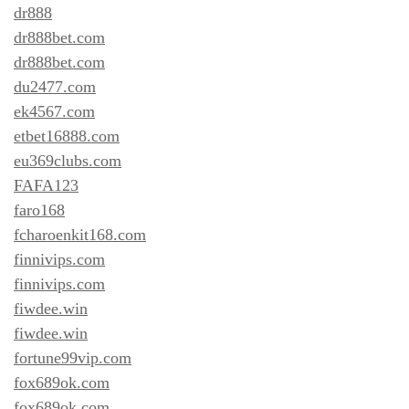
dr888
dr888bet.com
dr888bet.com
du2477.com
ek4567.com
etbet16888.com
eu369clubs.com
FAFA123
faro168
fcharoenkit168.com
finnivips.com
finnivips.com
fiwdee.win
fiwdee.win
fortune99vip.com
fox689ok.com
fox689ok.com