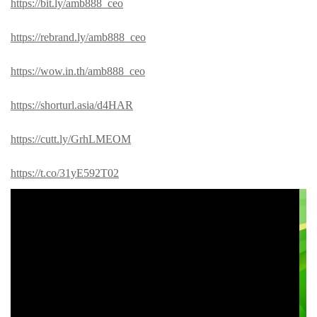
https://bit.ly/amb888_ceo
https://rebrand.ly/amb888_ceo
https://wow.in.th/amb888_ceo
https://shorturl.asia/d4HAR
https://cutt.ly/GrhLMEOM
https://t.co/31yE592T02