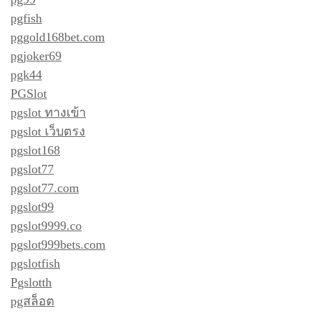
pgfish
pggold168bet.com
pgjoker69
pgk44
PGSlot
pgslot ทางเข้า
pgslot เว็บตรง
pgslot168
pgslot77
pgslot77.com
pgslot99
pgslot9999.co
pgslot999bets.com
pgslotfish
Pgslotth
pgสล็อต