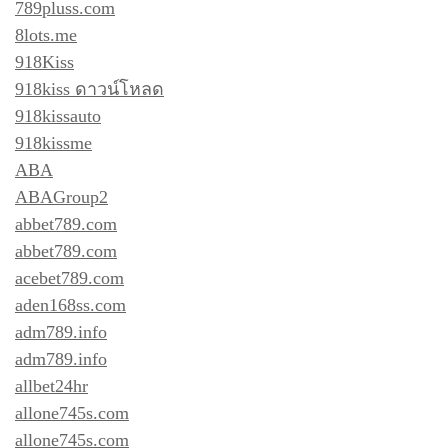
789pluss.com
8lots.me
918Kiss
918kiss ดาวน์โหลด
918kissauto
918kissme
ABA
ABAGroup2
abbet789.com
abbet789.com
acebet789.com
aden168ss.com
adm789.info
adm789.info
allbet24hr
allone745s.com
allone745s.com