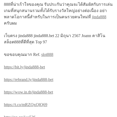
888ที่น่าเร้าใจของคุณ รับประกันว่าคุณจะได้สัมผัสกับการเล่น
เกมที่สนุกสนานรวมทั้งได้รับรางวัลใหญ่อย่างต่อเนื่อง อย่า
พลาดโอกาสนี้สำหรับในการเป็นคนรวยคนใหม่ที่
jinda888
ครับผม
เว็บตรง jinda888 jinda888.bet 22 มิถุนา 2567 Joann คาสิโน
สล็อต888ที่ดีที่สุด Top 97
ขอขอบคุณมาก Ref.
slot888
https://bit.ly/jinda888-bet
https://rebrand.ly/jinda888-bet
https://wow.in.th/jinda888-bet
https://t.co/mRZQxQlQ69