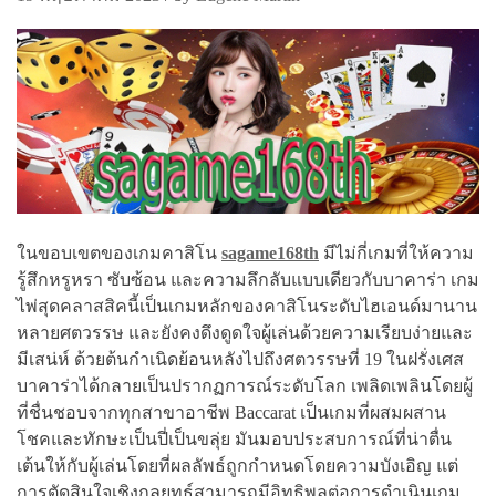
ในขอบเขตของเกมคาสิโน
sagame168th
มีไม่กี่เกมที่ให้ความ
รู้สึกหรูหรา ซับซ้อน และความลึกลับแบบเดียวกับบาคาร่า เกม
ไพ่สุดคลาสสิคนี้เป็นเกมหลักของคาสิโนระดับไฮเอนด์มานาน
หลายศตวรรษ และยังคงดึงดูดใจผู้เล่นด้วยความเรียบง่ายและ
มีเสน่ห์ ด้วยต้นกำเนิดย้อนหลังไปถึงศตวรรษที่ 19 ในฝรั่งเศส
บาคาร่าได้กลายเป็นปรากฏการณ์ระดับโลก เพลิดเพลินโดยผู้
ที่ชื่นชอบจากทุกสาขาอาชีพ Baccarat เป็นเกมที่ผสมผสาน
โชคและทักษะเป็นปี่เป็นขลุ่ย มันมอบประสบการณ์ที่น่าตื่น
เต้นให้กับผู้เล่นโดยที่ผลลัพธ์ถูกกำหนดโดยความบังเอิญ แต่
การตัดสินใจเชิงกลยุทธ์สามารถมีอิทธิพลต่อการดำเนินเกม