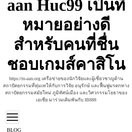
aan Huc99 เป็นที่
หมายอย่างดี
สำหรับคนที่ชื่น
ชอบเกมส์คาสิโน
https://m-aan.org เครือข่ายของนักวิจัยและผู้เชี่ยวชาญด้าน
สถาปัตยกรรมที่ทุ่มเทให้กับการวิจัย อนุรักษ์ และฟื้นฟูมรดกทาง
สถาปัตยกรรมสมัยใหม่ ภูมิทัศน์เมือง และวิศวกรรมโยธาของ
เอเชีย มาร่วมเดิมพันกับ IB888
BLOG