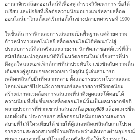
อาณาจักรสล็อตออนไลน์ที่เฟื่องฟู สำรวจวิวัฒนาการ ข้อได้
เปรียบ และปัจจัยที่เอื้อต่อความนิยมอย่างแพร่หลายสล็อต
ออนไลน์มาไกลตั้งแต่เริ่มก่อตั้งในช่วงปลายทศวรรษที่ 1990
ในขั้นต้น กราฟิกและการเล่นเกมเป็นพื้นฐาน แต่ด้วยความ
ก้าวหน้าทางเทคโนโลยี สล็อตออนไลน์ได้พัฒนาไปสู่
ประสบการณ์ที่สมจริงและสวยงาม นักพัฒนาซอฟต์แวร์ที่ล้ำ
สมัยได้แนะนำคุณสมบัติที่เป็นนวัตกรรมใหม่ เรื่องราวที่น่า
ดึงดูดใจ และเอฟเฟ็กต์ภาพที่น่าประทับใจ แข่งขันกับความตื่น
เต้นของคู่หูบนบกของพวกเขา ปัจจุบัน ผู้เล่นสามารถ
เพลิดเพลินกับธีมที่หลากหลาย ตั้งแต่อารยธรรมโบราณและ
โลกแฟนตาซีไปจนถึงภาพยนตร์และรายการทีวียอดนิยม
สร้างสภาพแวดล้อมการเล่นเกมที่น่าดึงดูดและโต้ตอบได้
ความนิยมที่เพิ่มขึ้นของสล็อตออนไลน์นั้นเป็นผลมาจากข้อดี
หลายประการที่พวกเขานำเสนอเหนือ
pussy888
สล็อตแมชชีน
แบบดั้งเดิม ประการแรก สล็อตออนไลน์มอบความสะดวก
สบายที่ไม่มีใครเทียบได้ ช่วยให้ผู้เล่นเพลิดเพลินกับเกมโปรด
จากความสะดวกสบายที่บ้านหรือระหว่างเดินทางผ่านอุปกรณ์
พกพา นอกจากนี้ คาสิโนเสมือนจริงยังเปิดให้บริการทุกวัน