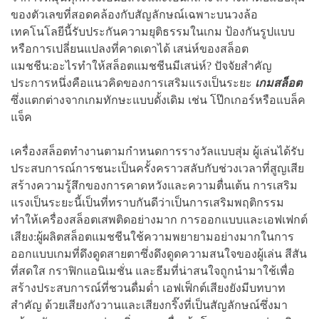
ของตัวเลขที่สอดคล้องกับสัญลักษณ์เฉพาะบนวงล้อ
เทคโนโลยีนี้รับประกันความยุติธรรมในเกม ป้องกันรูปแบบ
หรือการเปลี่ยนแปลงที่คาดเดาได้ เสน่ห์ของสล็อต
แมชชีน:อะไรทำให้สล็อตแมชชีนมีเสน่ห์? ปัจจัยสำคัญ
ประการหนึ่งคือแนวคิดของการเสริมแรงเป็นระยะ
เกมสล็อต
ซึ่งแตกต่างจากเกมทักษะแบบดั้งเดิม เช่น โป๊กเกอร์หรือแบล็ค
แจ็ค
เครื่องสล็อตทำงานตามกำหนดการรางวัลแบบสุ่ม ผู้เล่นได้รับ
ประสบการณ์การชนะเป็นครั้งคราวสลับกับช่วงเวลาที่สูญเสีย
สร้างความรู้สึกของการคาดหวังและความตื่นเต้น การเสริม
แรงเป็นระยะนี้เป็นที่ทราบกันดีว่าเป็นการเสริมพฤติกรรม
ทำให้เครื่องสล็อตเสพติดอย่างมาก การออกแบบและเอฟเฟกต์
เสียง:ผู้ผลิตสล็อตแมชชีนใช้ความพยายามอย่างมากในการ
ออกแบบเกมที่ดึงดูดสายตาซึ่งดึงดูดความสนใจของผู้เล่น สีสัน
ที่สดใส กราฟิกแอนิเมชั่น และธีมที่น่าสนใจถูกนำมาใช้เพื่อ
สร้างประสบการณ์ที่ชวนดื่มด่ำ เอฟเฟ็กต์เสียงยังมีบทบาท
สำคัญ ด้วยเสียงกังวานและเสียงกริ๊งที่เป็นสัญลักษณ์ซึ่งมา