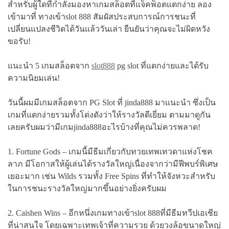
สำหรับผู้ใดที่กำลังมองหาเกมสล็อตที่แจ็คพ็อตแตกง่าย ลอง
เข้ามาที่ ทางเข้าslot 888 สัมผัสประสบการณ์การชนะที่
เปลี่ยนแปลงชีวิตได้วันแล้ววันเล่า ยืนยันว่าคุณจะไม่ผิดหวัง
ขอรับ!
แนะนำ 5 เกมสล็อตจาก
slot888
pg slot ที่แตกง่ายและได้รับ
ความนิยมเล่น!
วันนี้ผมมีเกมสล็อตจาก PG Slot ที่ jinda888 มาแนะนำ ซึ่งเป็น
เกมที่แตกง่ายรวมทั้งโด่งดังว่าให้รางวัลดีเยี่ยม ตามมาดูกัน
เลยครับผมว่ามีเกมjinda888อะไรบ้างที่คุณไม่ควรพลาด!
1. Fortune Gods – เกมนี้มีธีมเกี่ยวกับทวยเทพเทวดาแห่งโชค
ลาภ มีโอกาสให้ผู้เล่นได้รางวัลใหญ่เนื่องจากว่ามีฟีพบร์พิเศษ
เยอะมาก เช่น Wilds รวมทั้ง Free Spins ที่ทำให้จังหวะสำหรับ
ในการชนะรางวัลใหญ่มากขึ้นอย่างยิ่งครับผม
2. Caishen Wins – อีกหนึ่งเกมทางเข้าslot 888ที่มีธีมทวีปเอเชีย
ที่น่าสนใจ โดยเฉพาะเทพเจ้าที่ความรวย ด้วยวงล้อขนาดใหญ่