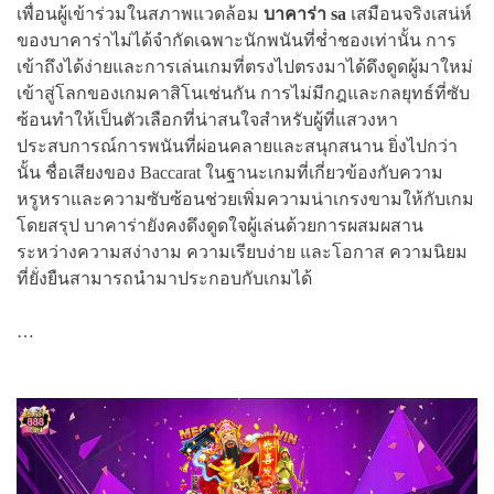
เพื่อนผู้เข้าร่วมในสภาพแวดล้อม
บาคาร่า sa
เสมือนจริงเสน่ห์
ของบาคาร่าไม่ได้จำกัดเฉพาะนักพนันที่ช่ำชองเท่านั้น การ
เข้าถึงได้ง่ายและการเล่นเกมที่ตรงไปตรงมาได้ดึงดูดผู้มาใหม่
เข้าสู่โลกของเกมคาสิโนเช่นกัน การไม่มีกฎและกลยุทธ์ที่ซับ
ซ้อนทำให้เป็นตัวเลือกที่น่าสนใจสำหรับผู้ที่แสวงหา
ประสบการณ์การพนันที่ผ่อนคลายและสนุกสนาน ยิ่งไปกว่า
นั้น ชื่อเสียงของ Baccarat ในฐานะเกมที่เกี่ยวข้องกับความ
หรูหราและความซับซ้อนช่วยเพิ่มความน่าเกรงขามให้กับเกม
โดยสรุป บาคาร่ายังคงดึงดูดใจผู้เล่นด้วยการผสมผสาน
ระหว่างความสง่างาม ความเรียบง่าย และโอกาส ความนิยม
ที่ยั่งยืนสามารถนำมาประกอบกับเกมได้
…