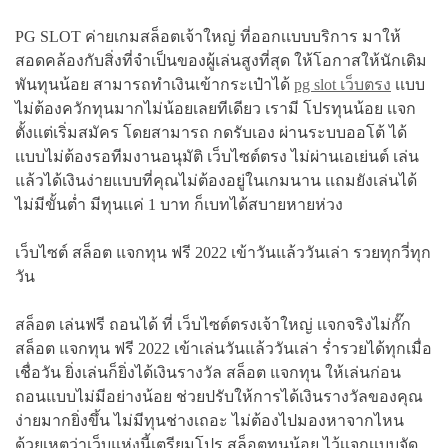
PG SLOT ค่ายเกมสล็อตเจ้าใหญ่ ที่ออกเเบบบริการ มาให้
สอดคล้องกับสิ่งที่จำเป็นของผู้เล่นสูงที่สุด ให้โอกาสให้นักเดิม
พันทุนน้อย สามารถทำเงินเข้ากระเป๋าได้
pg slot เว็บตรง
เเบบ
ไม่ต้องควักทุนมากไม่น้อยเลยทีเดียว เรามี โปรทุนน้อย เเจก
ตั้งเเต่เริ่มสมัคร โดยสามารถ กดรับเอง ผ่านระบบออโต้ ได้
เเบบไม่ต้องรอทีมงานอนุมัติ เว็บไซต์ตรง ไม่ผ่านเอเย่นต์ เล่น
แล้วได้เงินง่ายแบบที่คุณไม่ต้องอยู่ในเกมนาน เเถมยังเล่นได้
ไม่มีขั้นต่ำ มีทุนเเค่ 1 บาท ก็เบทได้สบายหายห่วง
เว็บไซต์ สล็อต แจกทุน ฟรี 2022 เข้าวันแล้ววันเล่า รวยทุกวี่ทุก
วัน
สล็อต เล่นฟรี ถอนได้ ที่ เว็บไซต์ตรงเจ้าใหญ่ เเจกจริงไม่กั๊ก
สล็อต แจกทุน ฟรี 2022 เข้าเล่นวันแล้ววันเล่า ร่ำรวยได้ทุกเมื่อ
เชื่อวัน ยิ่งเล่นก็ยิ่งได้เงินรางวัล สล็อต แจกทุน ให้เล่นก่อน
ถอนแบบไม่มีอย่างน้อย ช่วยปรับให้การได้เงินรางวัลของคุณ
ง่ายมากยิ่งขึ้น ไม่มีทุนช่างเถอะ ไม่ต้องไปมองหาจากไหน
ด้วยเหตุว่าเว็บแห่งนี้เตรียมโปร สล็อตทุนน้อย ไว้เเจกเเบบจัด