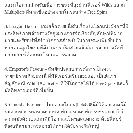
และก็โอกาสสำหรับเพื่อการชนะที่สูงผ่านฟีเจอร์ Wilds แล้วก็
Multipliers ที่มากขึ้นอย่างมากในระหว่าง Free Spins
3. Dragon Hatch – เกมสล็อต888นี้เดินเรื่องในโลกแห่งมังกรที่มี
ประสิทธิภาพจ่ายรางวัลสูงผ่านการจัดเรียงสัญลักษณ์ที่มาก
มายและฟีพบร์ที่สร้างโอกาสสำหรับในการชนะเพิ่มขึ้น ถ้า
หากคุณถูกใจเกมที่มีภาพกราฟิกสวยแล้วก็การจ่ายรางวัลที่
มากมาย นี่คือเกมที่ไม่สมควรพลาด
4. Emperor’s Favour – สัมผัสประสบการณ์การเป็นพระ
ราชาธิราชด้วยเกมนี้ ที่มีฟีเจอร์เสริมเยอะแยะ เป็นต้นว่า
สัญลักษณ์ Wild และ Scatter ที่ให้โอกาสให้ได้ Free Spins และก็
มัลติพลายเออร์ที่เพิ่มขึ้น
5. Ganesha Fortune – ไม่กล่าวถึงเกมjinda888นี้มิได้เลย เกมนี้มี
ธีมจากทวยเทพเทวดากเนศ ที่เป็นเทวดาที่การบรรลุผลแล้วก็
ความมั่งคั่ง เป็นเกมที่มีโอกาสแจ็คพอตแตกง่าย ด้วยฟีพบร์
พิเศษที่สามารถจะช่วยให้ท่านได้รับรางวัลใหญ่