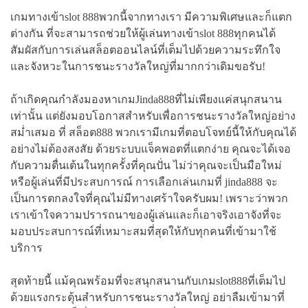
เกมทางเข้าslot 888พวกนี้จากทางเรา มีความพิเศษและก็แตก
ต่างกัน ที่จะสามารถช่วยให้ผู้เล่นทางเข้าslot 888ทุกคนได้
สัมผัสกับการเล่นสล็อตออนไลน์ที่เต็มไปด้วยความระทึกใจ
และจังหวะในการชนะรางวัลใหญ่ที่มากกว่าเดิมขอรับ!
ถ้าเกิดคุณกำลังมองหาเกมJinda888ที่ไม่เพียงแค่สนุกสนาน
เท่านั้น แต่ยังมอบโอกาสสำหรับเพื่อการชนะรางวัลใหญ่อย่าง
สม่ำเสมอ ที่ สล็อต888 พวกเรามีเกมที่ตอบโจทย์นี้ให้กับคุณได้
อย่างไม่ต้องสงสัย ด้วยระบบแจ็คพอตที่แตกง่าย คุณจะได้เจอ
กับความตื่นเต้นในทุกครั้งที่คุณปั่น ไม่ว่าคุณจะเป็นมือใหม่
หรือผู้เล่นที่มีประสบการณ์ การเลือกเล่นเกมที่ jinda888 จะ
เป็นการตกลงใจที่คุณไม่มีทางเศร้าใจครับผม! เพราะว่าพวก
เราเข้าใจความปรารถนาของผู้เล่นและก็เอาจริงเอาจังที่จะ
มอบประสบการณ์ที่เหมาะสมที่สุดให้กับทุกคนที่เข้ามาใช้
บริการ
สุดท้ายนี้ แม้คุณพร้อมที่จะสนุกสนานกับเกมslot888ที่เต็มไป
ด้วยแรงกระตุ้นสำหรับการชนะรางวัลใหญ่ อย่าลืมเข้ามาที่