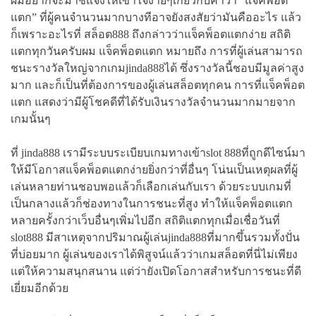
ผมอยากจะมาชี้แจงให้เข้าใจง่ายๆเกี่ยวกับคำว่า “แจ็คพ็อต
แตก” ที่ผู้คนจำนวนมากบางทีอาจยังสงสัยว่ามันคืออะไร แล้ว
ก็เพราะอะไรที่ สล็อต888 ถึงกล่าวว่าแจ็คพ็อตแตกง่าย สถิติ
แตกทุกวันครับผม แจ็คพ็อตแตก หมายถึง การที่ผู้เล่นสามารถ
ชนะรางวัลใหญ่จากเกมjinda888ได้ ซึ่งรางวัลนี้ชอบมีมูลค่าสูง
มาก และก็เป็นที่ต้องการของผู้เล่นสล็อตทุกคน การที่แจ็คพ็อต
แตก แสดงว่ามีผู้โชคดีที่ได้รับเงินรางวัลจำนวนมากมายจาก
เกมนั้นๆ
ที่ jinda888 เรามีระบบระเบียบเกมทางเข้าslot 888ที่ถูกดีไซน์มา
ให้มีโอกาสแจ็คพ็อตแตกง่ายยิ่งกว่าที่อื่นๆ โน่นเป็นเหตุผลที่ผู้
เล่นหลายท่านชอบพอแล้วก็เลือกเล่นกับเรา ด้วยระบบเกมที่
เป็นกลางแล้วก็ช่องทางในการชนะที่สูง ทำให้แจ็คพ็อตแตก
หลายครั้งกว่าเว็บอื่นๆเพิ่มไปอีก สถิติแตกทุกเมื่อเชื่อวันที่
slot888 มีสาเหตุจากปริมาณผู้เล่นjinda888ที่มากขึ้นรวมทั้งปั่น
ที่บ่อยมาก ผู้เล่นของเราได้พิสูจน์แล้วว่าเกมสล็อตที่นี่ไม่เพียง
แต่ให้ความสนุกสนาน แต่ว่ายังเปิดโอกาสสำหรับการชนะที่ดี
เยี่ยมอีกด้วย