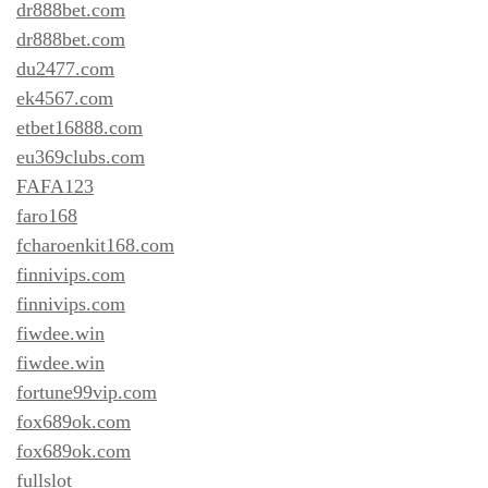
dr888bet.com
dr888bet.com
du2477.com
ek4567.com
etbet16888.com
eu369clubs.com
FAFA123
faro168
fcharoenkit168.com
finnivips.com
finnivips.com
fiwdee.win
fiwdee.win
fortune99vip.com
fox689ok.com
fox689ok.com
fullslot