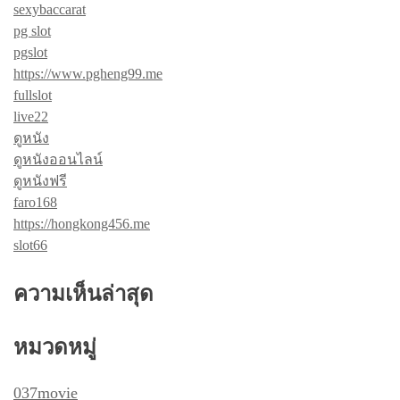
sexybaccarat
pg slot
pgslot
https://www.pgheng99.me
fullslot
live22
ดูหนัง
ดูหนังออนไลน์
ดูหนังฟรี
faro168
https://hongkong456.me
slot66
ความเห็นล่าสุด
หมวดหมู่
037movie