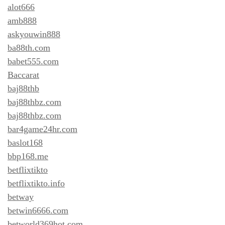
alot666
amb888
askyouwin888
ba88th.com
babet555.com
Baccarat
baj88thb
baj88thbz.com
baj88thbz.com
bar4game24hr.com
baslot168
bbp168.me
betflixtikto
betflixtikto.info
betway
betwin6666.com
betworld369hot.com