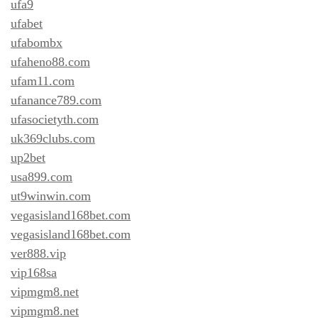
ufa9
ufabet
ufabombx
ufaheno88.com
ufam11.com
ufanance789.com
ufasocietyth.com
uk369clubs.com
up2bet
usa899.com
ut9winwin.com
vegasisland168bet.com
vegasisland168bet.com
ver888.vip
vip168sa
vipmgm8.net
vipmgm8.net