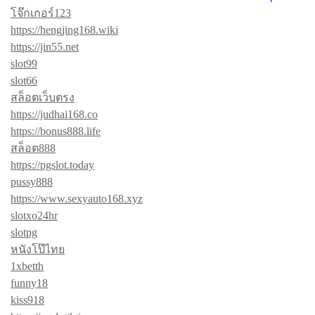
โจ๊กเกอร์123
https://hengjing168.wiki
https://jin55.net
slot99
slot66
สล็อตเว็บตรง
https://judhai168.co
https://bonus888.life
สล็อต888
https://pgslot.today
pussy888
https://www.sexyauto168.xyz
slotxo24hr
slotpg
หนังโป๊ไทย
1xbetth
funny18
kiss918