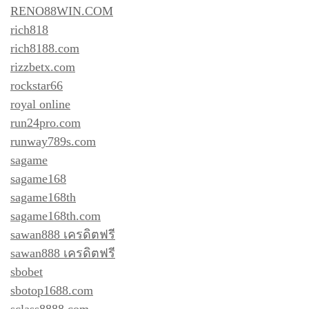
RENO88WIN.COM
rich818
rich8188.com
rizzbetx.com
rockstar66
royal online
run24pro.com
runway789s.com
sagame
sagame168
sagame168th
sagame168th.com
sawan888 เครดิตฟรี
sawan888 เครดิตฟรี
sbobet
sbotop1688.com
sclass8888.com