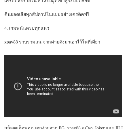
เครดิตฟรีรายวัน สำหรับผู้ที่เข้าสู่ระบบตลอด
คืนยอดเสียทุกสัปดาห์ในแบบอย่างเครดิตฟรี
4. เกมพนันครบทุกแนว
xpay88 รวบรวมเกมจากค่ายดังมาเอาไว้ในที่เดียว
สล็อตแจ็คพอตแตกง่ายจาก PG,
xpay88 สมัคร
Joker และ JILI