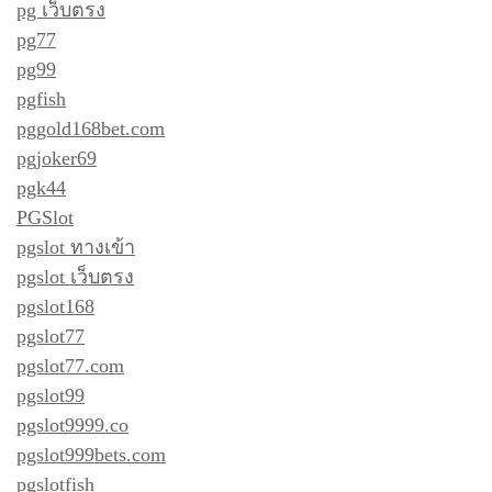
pg เว็บตรง
pg77
pg99
pgfish
pggold168bet.com
pgjoker69
pgk44
PGSlot
pgslot ทางเข้า
pgslot เว็บตรง
pgslot168
pgslot77
pgslot77.com
pgslot99
pgslot9999.co
pgslot999bets.com
pgslotfish