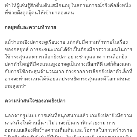
ทำให้ผู้เล่นรู้สึกตื่นเต้นเสมือนอยู่ในสถานการณ์จริงคือสิ่งหนึ่ง
ที่ช่วยดึงดูดผู้คนให้เข้ามาลองเล่น
กลยุทธ์และความท้าทาย
แม้ว่าเกมยิงปลาจะดูเรียบง่าย แต่กลับมีความท้าทายในเรื่อง
ของกลยุทธ์ การจะชนะเกมได้จำเป็นต้องมีการวางแผนในการ
ใช้กระสุนและการเลือกยิงปลาอย่างชาญฉลาด การเลือกยิง
ปลาตัวใหญ่ที่มีคะแนนสูงอาจดูเป็นทางเลือกที่ดี แต่ก็ต้องแลก
กับการใช้กระสุนจำนวนมาก ต่างจากการเลือกยิงปลาตัวเล็กที่
อาจจะทำคะแนนได้น้อยแต่ประหยัดกระสุนและมีโอกาสชนะ
เกมสูงกว่า
ความน่าสนใจของเกมยิงปลา
นอกจากรูปแบบการเล่นที่สนุกสนานแล้ว เกมยิงปลายังมีความ
น่าสนใจในด้านอื่น ๆ ไม่ว่าจะเป็นกราฟิกสวยงาม การ
ออกแบบเสียงที่สร้างความตื่นเต้น และโอกาสในการสร้างราย