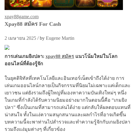
xpay88game.com
Xpay88 สมัคร For Cash
2 เมษายน 2025
/
by
Eugene Martin
การเล่นเกมยิงปลา:
xpay88 สมัคร
แนวโน้มใหม่ในโลก
ออนไลน์ที่ต้องรู้จัก
ในยุคดิจิทัลที่เทคโนโลยีและอินเทอร์เน็ตเข้าถึงได้ง่าย การ
เล่นเกมออนไลน์กลายเป็นกิจกรรมที่นิยมไม่เฉพาะแค่เด็กและ
เยาวชน แต่ยังรวมถึงผู้ใหญ่ที่มองหาความบันเทิงใหม่ๆ หนึ่ง
ในเกมที่กำลังได้รับความนิยมอย่างมากในตอนนี้คือ “เกมยิง
ปลา” ซึ่งเป็นเกมที่สามารถเล่นได้ง่าย แต่กลับให้ผลตอบแทนที่
น่าสนใจ ทั้งในแง่ความสนุกสนานและผลกำไรที่อาจเกิดขึ้น
บทความนี้จะพาท่านไปสำรวจและทำความรู้จักกับเกมยิงปลา
รวมถึงแง่มุมต่างๆ ที่เกี่ยวข้อง