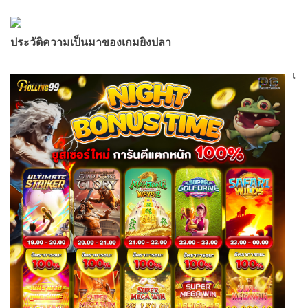
ประวัติความเป็นมาของเกมยิงปลา
เ