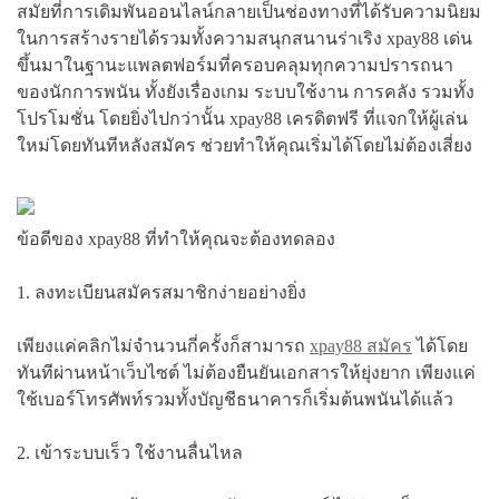
สมัยที่การเดิมพันออนไลน์กลายเป็นช่องทางที่ได้รับความนิยม
ในการสร้างรายได้รวมทั้งความสนุกสนานร่าเริง xpay88 เด่น
ขึ้นมาในฐานะแพลตฟอร์มที่ครอบคลุมทุกความปรารถนา
ของนักการพนัน ทั้งยังเรื่องเกม ระบบใช้งาน การคลัง รวมทั้ง
โปรโมชั่น โดยยิ่งไปกว่านั้น xpay88 เครดิตฟรี ที่แจกให้ผู้เล่น
ใหม่โดยทันทีหลังสมัคร ช่วยทำให้คุณเริ่มได้โดยไม่ต้องเสี่ยง
ข้อดีของ xpay88 ที่ทำให้คุณจะต้องทดลอง
1. ลงทะเบียนสมัครสมาชิกง่ายอย่างยิ่ง
เพียงแค่คลิกไม่จำนวนกี่ครั้งก็สามารถ
xpay88 สมัคร
ได้โดย
ทันทีผ่านหน้าเว็บไซต์ ไม่ต้องยืนยันเอกสารให้ยุ่งยาก เพียงแค่
ใช้เบอร์โทรศัพท์รวมทั้งบัญชีธนาคารก็เริ่มต้นพนันได้แล้ว
2. เข้าระบบเร็ว ใช้งานลื่นไหล