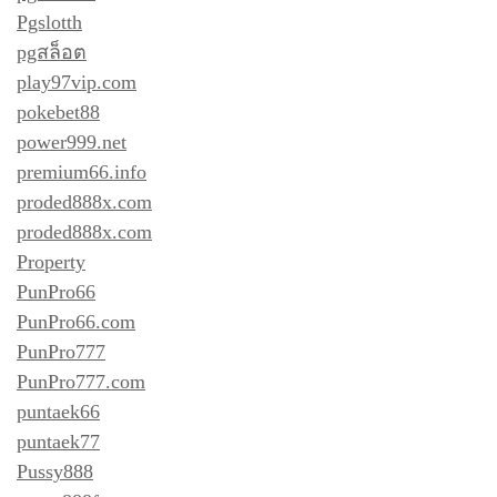
Pgslotth
pgสล็อต
play97vip.com
pokebet88
power999.net
premium66.info
proded888x.com
proded888x.com
Property
PunPro66
PunPro66.com
PunPro777
PunPro777.com
puntaek66
puntaek77
Pussy888