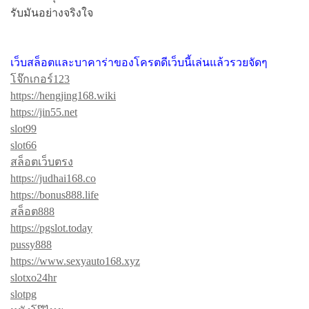
รับมันอย่างจริงใจ
เว็บสล็อตและบาคาร่าของโครตดีเว็บนี้เล่นแล้วรวยจัดๆ
โจ๊กเกอร์123
https://hengjing168.wiki
https://jin55.net
slot99
slot66
สล็อตเว็บตรง
https://judhai168.co
https://bonus888.life
สล็อต888
https://pgslot.today
pussy888
https://www.sexyauto168.xyz
slotxo24hr
slotpg