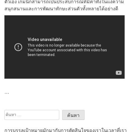
ตัวเอง เกมนี้ก็สามารถเป็นประสบการณ์ที่มีค่าทั้งในแง่ความ
สนุกสนานและการพัฒนาทักษะส่วนตัวทั้งหลายได้อย่างดี
…
ค้นหา
สำหรับ:
การบรรลุเป้าหมายมักมากับการตัดสินใจของเราในเวลาที่เรา