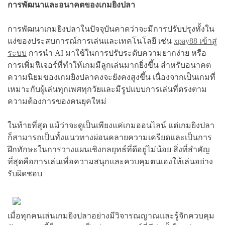
การพัฒนาและอนาคตของเกมยิงปลา
การพัฒนาเกมยิงปลาในปัจจุบันคาดว่าจะมีการปรับปรุงทั้งใน
แง่ของประสบการณ์การเล่นและเทคโนโลยี เช่น
xpay88 เข้าสู่
ระบบ
การนำ AI มาใช้ในการปรับระดับความยากง่าย หรือ
การเพิ่มฟีเจอร์ที่ทำให้เกมมีลูกเล่นมากยิ่งขึ้น สำหรับอนาคต
ความนิยมของเกมยิงปลาคงจะยังคงสูงขึ้น เนื่องจากเป็นเกมที่
เหมาะกับผู้เล่นทุกเพศทุกวัยและมีรูปแบบการเล่นที่ตรงตาม
ความต้องการของคนยุคใหม่
ในท้ายที่สุด แม้ว่าจะดูเป็นเพียงแค่เกมออนไลน์ แต่เกมยิงปลา
ก็สามารถเป็นทั้งแนวทางผ่อนคลายความเครียดและเป็นการ
ฝึกทักษะในการวางแผนเชิงกลยุทธ์ที่ดีอยู่ไม่น้อย สิ่งที่สำคัญ
ที่สุดคือการเล่นเพื่อความสนุกและควบคุมตนเองให้เล่นอย่าง
รับผิดชอบ
เมื่อทุกคนเล่นเกมยิงปลาอย่างมีวิจารณญาณและรู้จักควบคุม