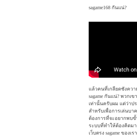
sagame168 กันแน่?
แล้วคนที่เกลียดชังคว
sagame กันแน่? พวกเขา
เท่านั้นครับผม แต่ว่าป
สำหรับเพื่อการเล่นบา
ต้องการที่จะอยากพบขั
ระบบที่ทำให้ต้องคิดม
เว็บตรง sagame ของเราก