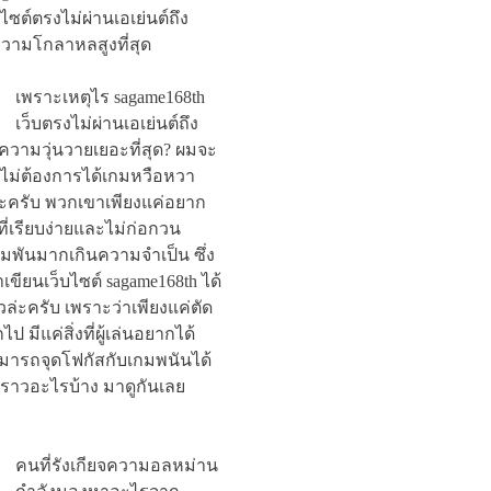
ไซต์ตรงไม่ผ่านเอเย่นต์ถึง
วามโกลาหลสูงที่สุด
เพราะเหตุไร sagame168th
เว็บตรงไม่ผ่านเอเย่นต์ถึง
บความวุ่นวายเยอะที่สุด? ผมจะ
ลไม่ต้องการได้เกมหวือหวา
ะครับ พวกเขาเพียงแค่อยาก
ที่เรียบง่ายและไม่ก่อกวน
ิมพันมากเกินความจำเป็น ซึ่ง
ขียนเว็บไซต์ sagame168th ได้
ล่ะครับ เพราะว่าเพียงแค่ตัด
 มีแค่สิ่งที่ผู้เล่นอยากได้
สามารถจุดโฟกัสกับเกมพนันได้
มีราวอะไรบ้าง มาดูกันเลย
คนที่รังเกียจความอลหม่าน