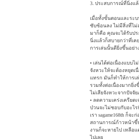
3. ประสบการณ์ที่นิ่งแล
เมื่อทั้งขั้นตอนและร
ซับซ้อนลง ไม่มีสิ่งที่ไม
มาก็คือ คุณจะได้รับป
นิ่งแล้วก็สบายกว่าที่เ
การเล่นนั้นดียิ่งขึ้นอย่
• เล่นได้ต่อเนื่องแบบไม
จังหวะให้จะต้องหยุดเน
แทรก มันก็ทำให้การเล
รวมทั้งต่อเนื่องมากยิ่ง
ไม่เสียจังหวะจากปัจจ
• ลดความเคร่งเครียดเจ
ป่วนจะไม่ชอบกับอะไรที
เรา sagame168th ก็จะก
สถานการณ์ก้าวหน้าขึ้
งานก็จะหายไป เหลือแค่
ไปเลย