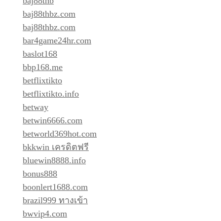
baj88thb
baj88thbz.com
baj88thbz.com
bar4game24hr.com
baslot168
bbp168.me
betflixtikto
betflixtikto.info
betway
betwin6666.com
betworld369hot.com
bkkwin เครดิตฟรี
bluewin8888.info
bonus888
boonlert1688.com
brazil999 ทางเข้า
bwvip4.com