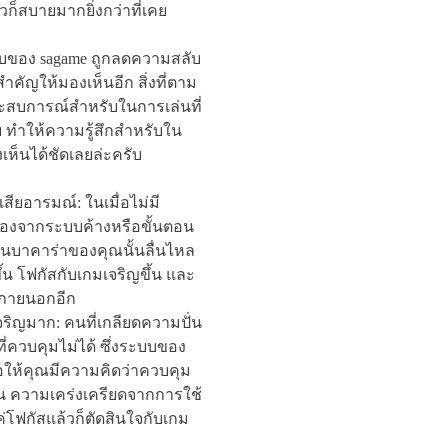
้วก็สบายมากยิ่งกว่าที่เคย
ะบบของ sagame ถูกลดความสลับ
่สำคัญให้มองเห็นอีก สิ่งที่ตาม
ระสบการณ์สำหรับในการเล่นที่
คย ทำให้ความรู้สึกสำหรับใน
างเห็นได้ชัดเลยล่ะครับ
่เสียอารมณ์: ในเมื่อไม่มี
ื่องจากระบบค้างหรือขั้นตอน
่นบาคาร่าของคุณนั้นลื่นไหล
ขึ้น โฟกัสกับเกมเจริญขึ้น และ
ัยภายนอกอีก
ริญมาก: คนที่เกลียดความปั่น
่ควบคุมไม่ได้ ซึ่งระบบของ
่อให้คุณมีความคิดว่าควบคุม
น ความเคร่งเครียดจากการใช้
โฟกัสแล้วก็ตัดสินใจกับเกม