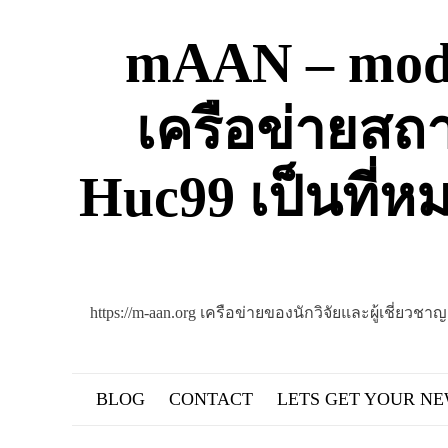
Skip
to
mAAN – mode
content
เครือข่ายสถ
Huc99 เป็นที่ห
https://m-aan.org เครือข่ายของนักวิจัยและผู้เชี่ยว
BLOG
CONTACT
LETS GET YOUR NE