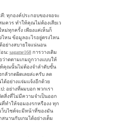
ทันที: ทุกองค์ประกอบของจอจะ
สมควร ทำให้คุณไม่ต้องเสียเว
่ทุกครั้ง เพียงแค่เห็นก็
รงไหน ข้อมูลอะไรอยู่ตรงไหน
 ได้อย่างสบายใจแน่นอน
ซ้อน:
sagame168
การวางเดิม
่อว่าดตามเกมถูกวางแบบให้
ห้คุณนั้นไม่ต้องจำลำดับขั้น
งกลัวกดผิดเลยล่ะครับ ลด
ด้อย่างแจ่มแจ้งอีกด้วย
กไป: อย่างที่ผมบอก พวกเรา
ดสิ่งที่ไม่มีความจำเป็นออก
็นที่ทำให้จอมองรกหรืองง ทุก
้าเว็บไซต์จะมีหน้าที่ของมัน
ุกสนานกับเกมได้อย่างเต็ม