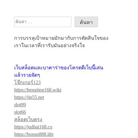
ค้นหา
สำหรับ:
การบรรลุเป้าหมายมักมากับการตัดสินใจของ
เราในเวลาที่เรารับมันอย่างจริงใจ
เว็บสล็อตและบาคาร่าของโครตดีเว็บนี้เล่น
แล้วรวยจัดๆ
โจ๊กเกอร์123
https://hengjing168.wiki
https://jin55.net
slot99
slot66
สล็อตเว็บตรง
https://judhai168.co
https://bonus888.life