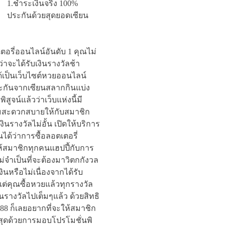
1.ชำระเงินจริง 100%
ประกันด้วยสุดยอดเซียน
ตอรี่ออนไลน์อันดับ 1 คุณไม่
่าจะได้รับเงินรางวัลช้า
ด้เป็นเว็บไซต์หวยออนไลน์
ประกันจากเซียนสลากกินแบ่ง
ิสูจน์แล้วว่าเว็บแห่งนี้มี
สะดวกสบายให้กับสมาชิก
งินรางวัลไม่อั้น เปิดให้บริการ
นได้ว่าการซื้อลอตเตอรี่
ให้สมาชิกทุกคนแฮปปี้กับการ
ม่จำเป็นที่จะต้องมาวิตกกังวล
งินหรือไม่เนื่องจากได้รับ
ต่คุณซื้อหวยแล้วทุกรางวัล
งินรางวัลไปเต็มๆแล้ว ด้วยสิทธิ
t888 ก็เลยอยากที่จะให้สมาชิก
มที่สุดด้วยการมอบโปรโมชั่นพิ