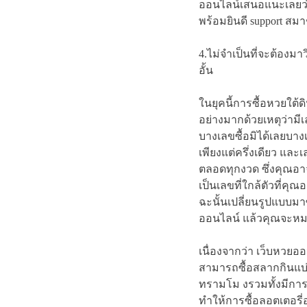
ออนไลน์เสนอแนะเลยว่า
พร้อมยินดี support สมา
4.ไม่จำเป็นที่จะต้องมา
อั้น
ในยุคนี้การซื้อหวยใต้ด
อย่างมากด้วยเหตุว่ามีเล
บางเลขซื้อมิได้เลยบาง
เพียงแต่ครึ่งเดียว และเ
ตลอดทุกงวด ซึ่งคุณอาจ
เป็นเลขที่ใกล้ตัวที่คุณ
ฉะนั้นเปลี่ยนรูปแบบมา
ออนไลน์ แล้วคุณจะหม
เนื่องจากว่า เว็บหวยออ
สามารถซื้อสลากกินแบ
ทรามโม งรวมทั้งมีการบ
ทำให้การซื้อลอตเตอรี