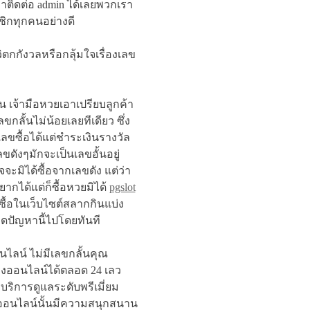
ติดต่อ admin ได้เลยพวกเรา
ชิกทุกคนอย่างดี
วิตกกังวลหรือกลุ้มใจเรื่องเลข
ิน เจ้ามือหวยเอาเปรียบลูกค้า
ขกลั้นไม่น้อยเลยทีเดียว ซึ่ง
เลขซื้อได้แต่ชำระเงินรางวัล
ลขดังๆมักจะเป็นเลขอั้นอยู่
จะมิได้ซื้อจากเลขดัง แต่ว่า
อยากได้แต่ก็ซื้อหวยมิได้
pgslot
ซื้อในเว็บไซต์สลากกินแบ่ง
ดปัญหานี้ไปโดยทันที
นไลน์ ไม่มีเลขกลั้นคุณ
่งออนไลน์ได้ตลอด 24 เลว
ริการดูแลระดับพรีเมี่ยม
่ออนไลน์นั้นมีความสนุกสนาน