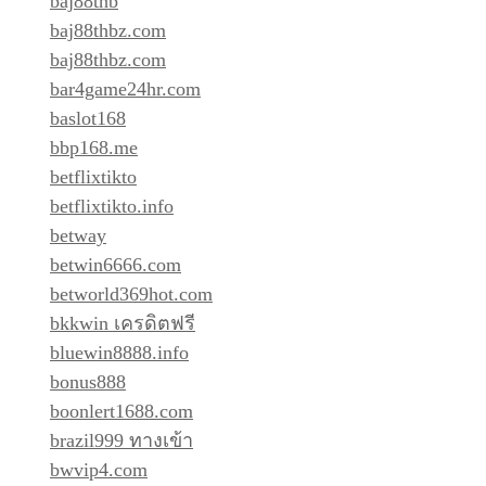
baj88thb
baj88thbz.com
baj88thbz.com
bar4game24hr.com
baslot168
bbp168.me
betflixtikto
betflixtikto.info
betway
betwin6666.com
betworld369hot.com
bkkwin เครดิตฟรี
bluewin8888.info
bonus888
boonlert1688.com
brazil999 ทางเข้า
bwvip4.com