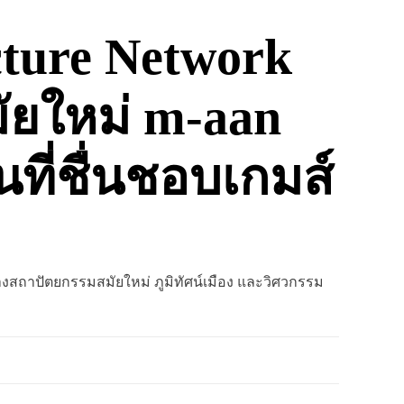
ture Network
ัยใหม่ m-aan
ที่ชื่นชอบเกมส์
ดกทางสถาปัตยกรรมสมัยใหม่ ภูมิทัศน์เมือง และวิศวกรรม