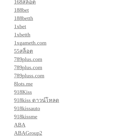
168สล็อต
188bet
188betth
1xbet
1xbetth
1xgameth.com
55สล็อต
789plus.com
789plus.com
789pluss.com
8lots.me
918Kiss
918kiss ดาวน์โหลด
918kissauto
918kissme
ABA
ABAGroup2