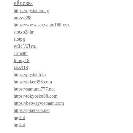
สล็อต888
https://pgslot.today
pussy888
https://www.sexyauto168.xyz
slotxo24hr
slotpg
หนังโป๊ไทย
1xbetth
funny18
kiss918
https://pgslotth.io
https://joker356.com
https://samurai777.net
https://tokyoslot88.com
https://betwayvietnam.com
https://jokerasia.net
pgslot
pgslot