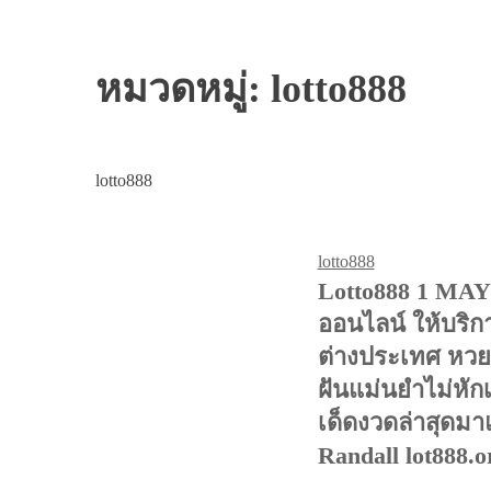
หมวดหมู่:
lotto888
lotto888
lotto888
Lotto888 1 MAY
ออนไลน์ ให้บริ
ต่างประเทศ หว
ฝันแม่นยำไม่หักเ
เด็ดงวดล่าสุดมา
Randall lot888.o