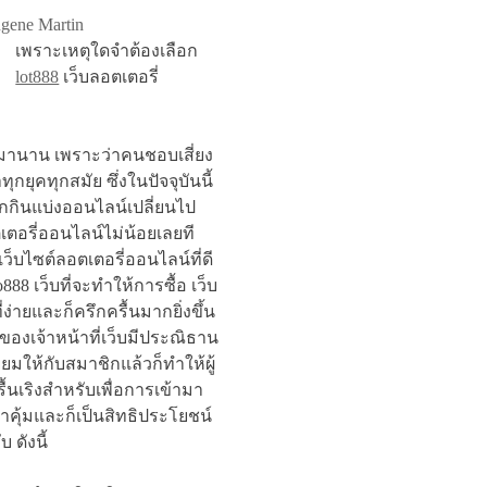
gene Martin
เพราะเหตุใดจำต้องเลือก
lot888
เว็บลอตเตอรี่
มานาน เพราะว่าคนชอบเสี่ยง
กยุคทุกสมัย ซึ่งในปัจจุบันนี้
กินแบ่งออนไลน์เปลี่ยนไป
อตเตอรี่ออนไลน์ไม่น้อยเลยที
เว็บไซต์ลอตเตอรี่ออนไลน์ที่ดี
to888 เว็บที่จะทำให้การซื้อ เว็บ
่ง่ายและก็ครึกครื้นมากยิ่งขึ้น
องเจ้าหน้าที่เว็บมีประณิธาน
ี่ยมให้กับสมาชิกแล้วก็ทำให้ผู้
้นเริงสำหรับเพื่อการเข้ามา
ว่าคุ้มและก็เป็นสิทธิประโยชน์
 ดังนี้