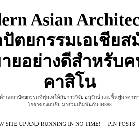
rn Asian Architec
าปัตยกรรมเอเชียสม
มายอย่างดีสำหรับคน
คาสิโน
ชาญด้านสถาปัตยกรรมที่ทุ่มเทให้กับการวิจัย อนุรักษ์ และฟื้นฟูมร
โยธาของเอเชีย มาร่วมเดิมพันกับ IB888
W SITE UP AND RUNNING IN NO TIME!
PIN POSTS