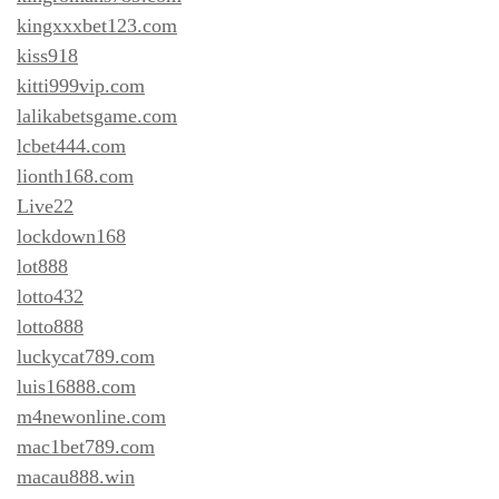
kingxxxbet123.com
kiss918
kitti999vip.com
lalikabetsgame.com
lcbet444.com
lionth168.com
Live22
lockdown168
lot888
lotto432
lotto888
luckycat789.com
luis16888.com
m4newonline.com
mac1bet789.com
macau888.win