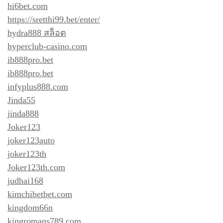
hi6bet.com
https://sretthi99.bet/enter/
hydra888 สล็อต
hyperclub-casino.com
ib888pro.bet
ib888pro.bet
infyplus888.com
Jinda55
jinda888
Joker123
joker123auto
joker123th
Joker123th.com
judhai168
kimchibetbet.com
kingdom66n
kingromans789.com