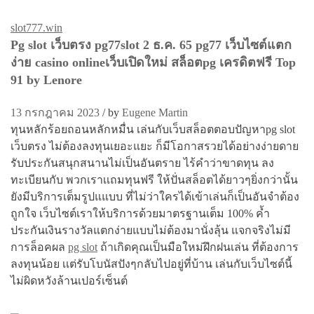
slot777.win
Pg slot เว็บตรง pg77slot 2 ธ.ค. 65 pg77 เว็บไซต์แตก
ง่าย casino onlineเว็บเปิดใหม่ สล็อตpg เครดิตฟรี Top
91 by Lenore
13 กรกฎาคม 2023
/
by
Eugene Martin
ทุนหลักร้อยถอนหลักหมื่น เล่นกับเว็บสล็อตตอบปัญหาpg slot
เว็บตรง ไม่ต้องลงทุนเยอะแยะ ก็มีโอกาสรวยได้อย่างง่ายดาย
รับประกันสนุกสนานไม่เป็นอันตราย ไร้คำว่าขาดทุน ลง
ทะเบียนกับ พวกเราเเถมทุนฟรี ให้ปั่นสล็อตได้ยาวๆยิ่งกว่านั้น
ยังมีบริการเต็มรูปแแบบ ที่ไม่ว่าใครได้เข้าเล่นก็เป็นอันจำต้อง
ถูกใจ เว็บไซต์เราให้บริการด้วยมาตรฐานเต็ม 100% ค้ำ
ประกันเงินรางวัลแตกง่ายแบบไม่ต้องมานั่งลุ้น แจกจริงไม่มี
การล็อคผล
pg slot
ถ้าเกิดคุณเป็นมือใหม่ฝึกฝนเล่น ที่ต้องการ
ลงทุนน้อย เเต่รับโบนัสปังๆกลับไปอยู่ที่บ้าน เล่นกับเว็บไซต์นี้
ไม่ผิดหวังล้านเปอร์เซ็นต์