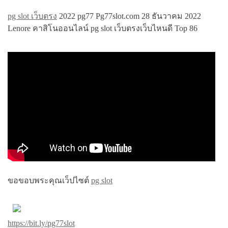
pg slot เว็บตรง
2022 pg77 Pg77slot.com 28 ธันวาคม 2022
Lenore คาสิโนออนไลน์ pg slot เว็บตรงเว็บไหนดี Top 86
ขอขอบพระคุณเว็ปไซต์
pg slot
https://bit.ly/pg77slot