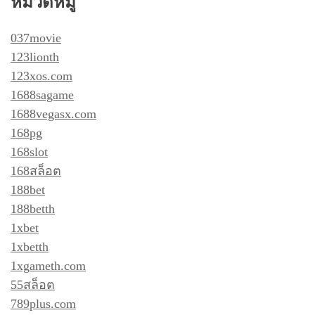
หมวดหมู่
037movie
123lionth
123xos.com
1688sagame
1688vegasx.com
168pg
168slot
168สล็อต
188bet
188betth
1xbet
1xbetth
1xgameth.com
55สล็อต
789plus.com