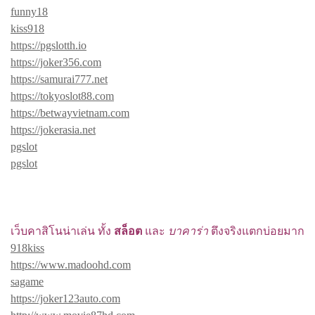
funny18
kiss918
https://pgslotth.io
https://joker356.com
https://samurai777.net
https://tokyoslot88.com
https://betwayvietnam.com
https://jokerasia.net
pgslot
pgslot
เว็บคาสิโนน่าเล่น ทั้ง
สล็อต
และ
บาคาร่า
ตึงจริงแตกบ่อยมาก
918kiss
https://www.madoohd.com
sagame
https://joker123auto.com