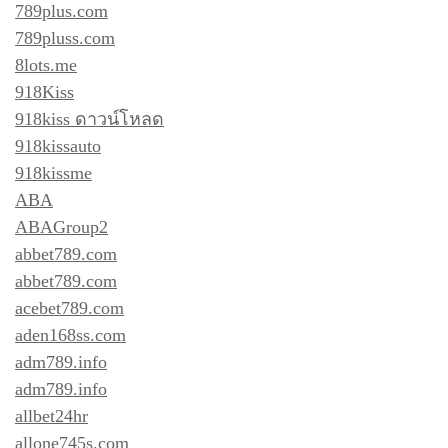
789plus.com
789pluss.com
8lots.me
918Kiss
918kiss ดาวน์โหลด
918kissauto
918kissme
ABA
ABAGroup2
abbet789.com
abbet789.com
acebet789.com
aden168ss.com
adm789.info
adm789.info
allbet24hr
allone745s.com