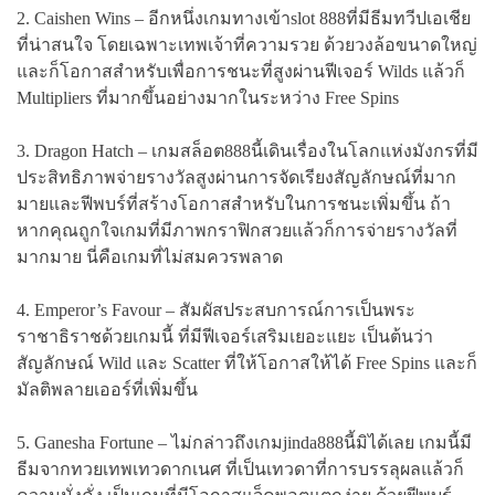
2. Caishen Wins – อีกหนึ่งเกมทางเข้าslot 888ที่มีธีมทวีปเอเชีย
ที่น่าสนใจ โดยเฉพาะเทพเจ้าที่ความรวย ด้วยวงล้อขนาดใหญ่
และก็โอกาสสำหรับเพื่อการชนะที่สูงผ่านฟีเจอร์ Wilds แล้วก็
Multipliers ที่มากขึ้นอย่างมากในระหว่าง Free Spins
3. Dragon Hatch – เกมสล็อต888นี้เดินเรื่องในโลกแห่งมังกรที่มี
ประสิทธิภาพจ่ายรางวัลสูงผ่านการจัดเรียงสัญลักษณ์ที่มาก
มายและฟีพบร์ที่สร้างโอกาสสำหรับในการชนะเพิ่มขึ้น ถ้า
หากคุณถูกใจเกมที่มีภาพกราฟิกสวยแล้วก็การจ่ายรางวัลที่
มากมาย นี่คือเกมที่ไม่สมควรพลาด
4. Emperor’s Favour – สัมผัสประสบการณ์การเป็นพระ
ราชาธิราชด้วยเกมนี้ ที่มีฟีเจอร์เสริมเยอะแยะ เป็นต้นว่า
สัญลักษณ์ Wild และ Scatter ที่ให้โอกาสให้ได้ Free Spins และก็
มัลติพลายเออร์ที่เพิ่มขึ้น
5. Ganesha Fortune – ไม่กล่าวถึงเกมjinda888นี้มิได้เลย เกมนี้มี
ธีมจากทวยเทพเทวดากเนศ ที่เป็นเทวดาที่การบรรลุผลแล้วก็