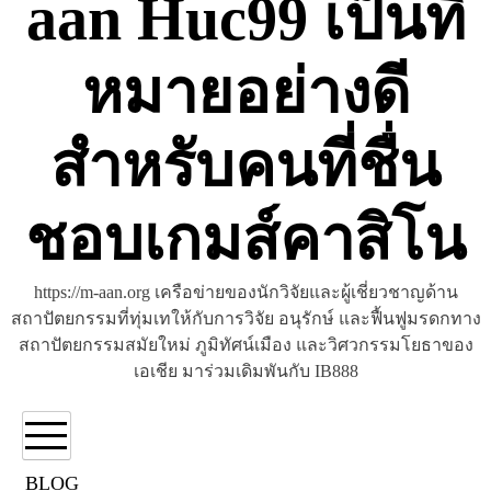
aan Huc99 เป็นที่
หมายอย่างดี
สำหรับคนที่ชื่น
ชอบเกมส์คาสิโน
https://m-aan.org เครือข่ายของนักวิจัยและผู้เชี่ยวชาญด้าน
สถาปัตยกรรมที่ทุ่มเทให้กับการวิจัย อนุรักษ์ และฟื้นฟูมรดกทาง
สถาปัตยกรรมสมัยใหม่ ภูมิทัศน์เมือง และวิศวกรรมโยธาของ
เอเชีย มาร่วมเดิมพันกับ IB888
BLOG