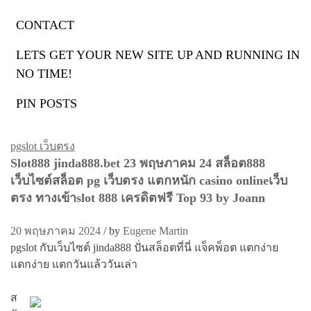
CONTACT
หมวดหมู่:
slot777.win
LETS GET YOUR NEW SITE UP AND RUNNING IN
NO TIME!
PIN POSTS
slot777.win
pgslot เว็บตรง
Slot888 jinda888.bet 23 พฤษภาคม 24 สล็อต888
เว็บไซต์สล็อต pg เว็บตรง แตกหนัก casino onlineเว็บ
ตรง ทางเข้าslot 888 เครดิตฟรี Top 93 by Joann
20 พฤษภาคม 2024
/
by
Eugene Martin
pgslot กับเว็บไซต์ jinda888 ปั่นสล็อตที่นี่ แจ็คพ็อต แตกง่าย
แตกง่าย แตกวันแล้ววันเล่า
ส