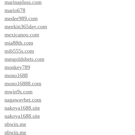
marinapluss.com
mario678
medee989.com
meekin365day.com
mexicanoo.com
mia88th.com
mib555s.com
mmgoldsbets.com
monkey789
mono1688
mono16888.com
mwin9s.com
nagawaybet.com
nakoya1688.site
nakoya1688.site
nbwin.me
nbwin.me