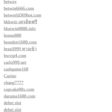
betway
betwin6666.com
betworld369hot.com
bkkwin เครดิตฟรี
bluewin8888.info
bonus888
boonlert1688.com
brazil999 ทางเข้า
bwvip4.com
carlo999.net
cashgame168
Casino
chang7777
cupcake88x.com
daruma1688.com
debet slot
debet slot