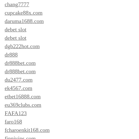
chang7777
cupcake88x.com
daruma1688.com
debet slot
debet slot
dgb222hot.com
dr888
dr888bet.com
dr888bet.com
du2477.com
ek4567.com
etbet16888.com
eu369clubs.com
FAFA123
faro168
fcharoenkit168.com
finnivips.com