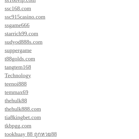
ssc168.com
ssc915casino.com
ssgame666
starrich99.com
sudyod888s.com
suppergame
t88golds.com
tangtem168
Technology
teenoi888
temmax69
thehulk88
thehulk888.com
tia8kingbet.com
tkbpgg.com
tookhuay 88 ถูกหวย88