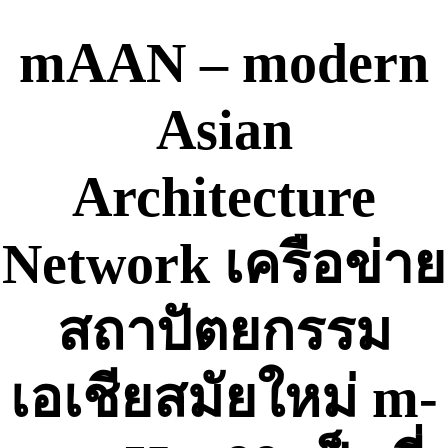
Skip
to
mAAN – modern
content
Asian
Architecture
Network เครือข่าย
สถาปัตยกรรม
เอเชียสมัยใหม่ m-