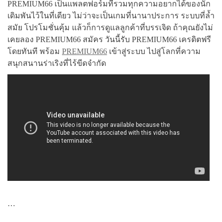
PREMIUM66 เป็นแพลตฟอร์มที่รวมทุกความอยากได้ของนัก
เดิมพันไว้ในที่เดียว ไม่ว่าจะเป็นเกมที่นานาประการ ระบบที่ล้ำ
สมัย โปรโมชั่นคุ้ม แล้วก็การดูแลลูกค้าที่บรรเจิด ถ้าคุณยังไม่
เคยลอง PREMIUM66 สมัคร วันนี้รับ PREMIUM66 เครดิตฟรี
โดยทันที พร้อม
PREMIUM66
เข้าสู่ระบบ ไปสู่โลกที่ความ
สนุกสนานร่าเริงที่ไร้ขีดจำกัด
…