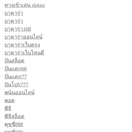
ทางเข้าเล่น slotxo
บาคาร่า
บาคาร่า
บาคาร่า168
บาคาร่าออนไลน์
บาคาร่าเว็บตรง
บาคาร่าเว็บไหนดี
ปั่นสล็อต
ปั่นแตก66
ปั่นแตก77
ปันโปร777
พนันออนไลน์
พอต
พีจี
พีจีสล็อต
พุชชี่888