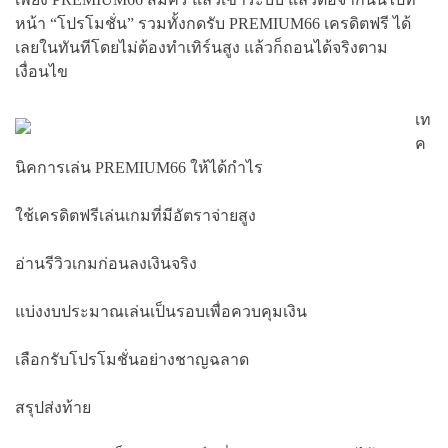
หน้า “โปรโมชั่น” รวมทั้งกดรับ PREMIUM66 เครดิตฟรี ได้
เลยในทันทีโดยไม่ต้องทำเทิร์นสูง แล้วก็ถอนได้จริงตาม
เงื่อนไข
เท
ค
นิคการเล่น PREMIUM66 ให้ได้กำไร
ใช้เครดิตฟรีเล่นเกมที่มีอัตราจ่ายสูง
อ่านรีวิวเกมก่อนลงเงินจริง
แบ่งงบประมาณเล่นเป็นรอบเพื่อควบคุมเงิน
เลือกรับโปรโมชั่นอย่างชาญฉลาด
สรุปส่งท้าย