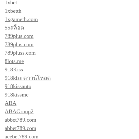
1xbet
1xbetth
1xgameth.com
55สล็อต
789plus.com
789plus.com
789pluss.com
8lots.me
918Kiss
918kiss ดาวน์โหลด
918kissauto
918kissme
ABA
ABAGroup2
abbet789.com
abbet789.com
acebet789.com