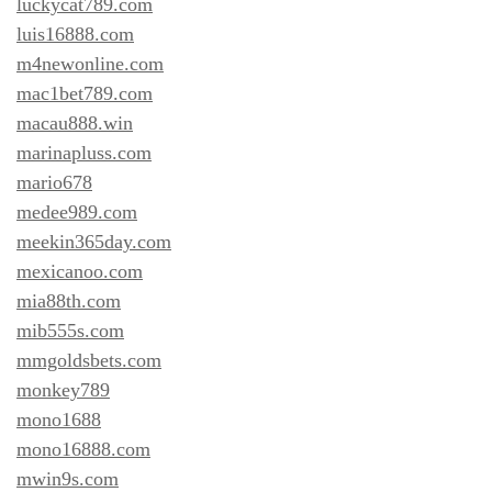
luckycat789.com
luis16888.com
m4newonline.com
mac1bet789.com
macau888.win
marinapluss.com
mario678
medee989.com
meekin365day.com
mexicanoo.com
mia88th.com
mib555s.com
mmgoldsbets.com
monkey789
mono1688
mono16888.com
mwin9s.com