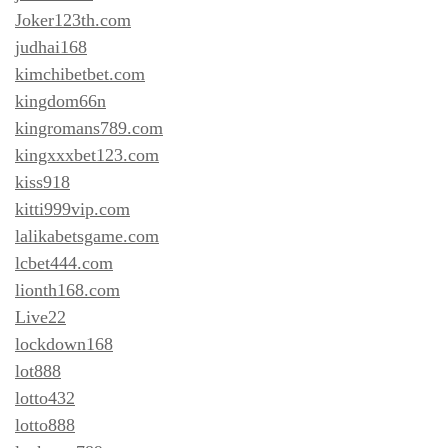
Joker123th.com
judhai168
kimchibetbet.com
kingdom66n
kingromans789.com
kingxxxbet123.com
kiss918
kitti999vip.com
lalikabetsgame.com
lcbet444.com
lionth168.com
Live22
lockdown168
lot888
lotto432
lotto888