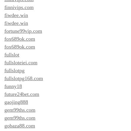
finnivips.com
fiwdee.win
fiwdee.win
fortune99vip.com
fox689ok.com
fox689ok.com
fullslot
fullsloteiei.com
fullslotpg
fullslotpg168.com
funny18
future24bet.com
gaojing888
gem99ths.com
gem99ths.com
gobaza88.com