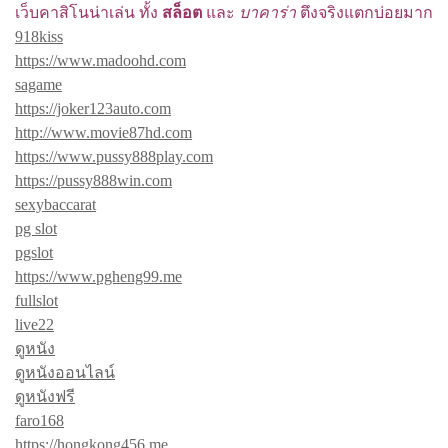
เว็บคาสิโนน่าเล่น ทั้ง
สล็อต
และ
บาคาร่า
ตึงจริงแตกบ่อยมาก
918kiss
https://www.madoohd.com
sagame
https://joker123auto.com
http://www.movie87hd.com
https://www.pussy888play.com
https://pussy888win.com
sexybaccarat
pg slot
pgslot
https://www.pgheng99.me
fullslot
live22
ดูหนัง
ดูหนังออนไลน์
ดูหนังฟรี
faro168
https://hongkong456.me