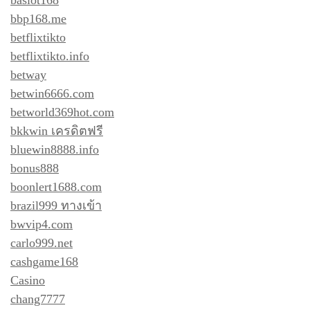
baslot168
bbp168.me
betflixtikto
betflixtikto.info
betway
betwin6666.com
betworld369hot.com
bkkwin เครดิตฟรี
bluewin8888.info
bonus888
boonlert1688.com
brazil999 ทางเข้า
bwvip4.com
carlo999.net
cashgame168
Casino
chang7777