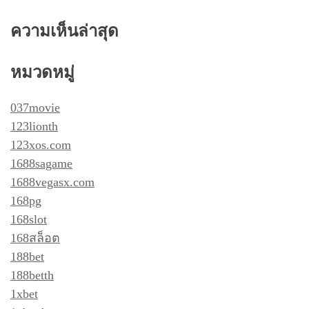
ความเห็นล่าสุด
หมวดหมู่
037movie
123lionth
123xos.com
1688sagame
1688vegasx.com
168pg
168slot
168สล็อต
188bet
188betth
1xbet