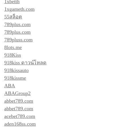
1xbetth
1xgameth.com
55สล็อต
789plus.com
789plus.com
789pluss.com
8lots.me
918Kiss
918kiss ดาวน์โหลด
918kissauto
918kissme
ABA
ABAGroup2
abbet789.com
abbet789.com
acebet789.com
aden168ss.com