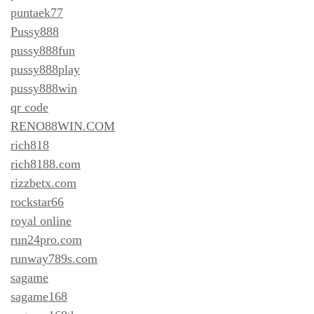
puntaek77
Pussy888
pussy888fun
pussy888play
pussy888win
qr code
RENO88WIN.COM
rich818
rich8188.com
rizzbetx.com
rockstar66
royal online
run24pro.com
runway789s.com
sagame
sagame168