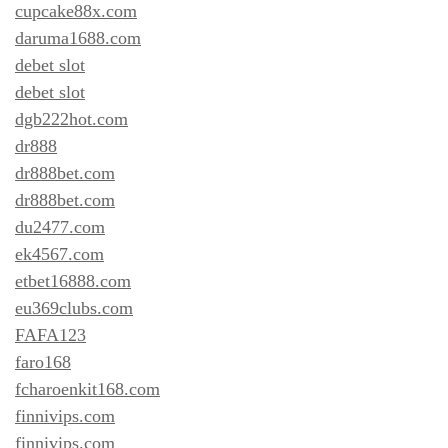
cupcake88x.com
daruma1688.com
debet slot
debet slot
dgb222hot.com
dr888
dr888bet.com
dr888bet.com
du2477.com
ek4567.com
etbet16888.com
eu369clubs.com
FAFA123
faro168
fcharoenkit168.com
finnivips.com
finnivips.com