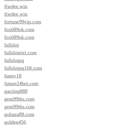
fiwdee.win
fiwdee.win
fortune99vip.com
fox689ok.com
fox689ok.com
fullslot
fullsloteiei.com
fullslotpg
fullslotpg168.com
funny18
future24bet.com
gaojing888
gem99ths.com
gem99ths.com
gobaza88.com
golden456