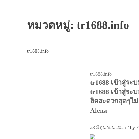
หมวดหมู่:
tr1688.info
tr1688.info
tr1688.info
tr1688 เข้าสู่ร
tr1688 เข้าสู่ร
ฮิตสะดวกสุดๆไม่
Alena
23 มิถุนายน 2025
/
by
E