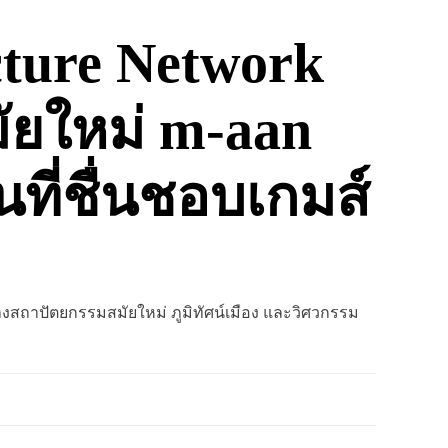
ture Network
ัยใหม่ m-aan
ที่ชื่นชอบเกมส์
ดกทางสถาปัตยกรรมสมัยใหม่ ภูมิทัศน์เมือง และวิศวกรรม