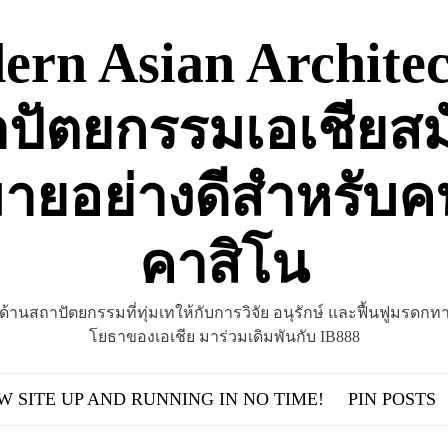
rn Asian Architec
าปัตยกรรมเอเชียสม
มายอย่างดีสำหรับคน
คาสิโน
ชาญด้านสถาปัตยกรรมที่ทุ่มเทให้กับการวิจัย อนุรักษ์ และฟื้นฟูมร
โยธาของเอเชีย มาร่วมเดิมพันกับ IB888
W SITE UP AND RUNNING IN NO TIME!
PIN POSTS