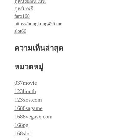
ดูหนังออนไลน์
ดูหนังฟรี
faro168
https://hongkong456.me
slot66
ความเห็นล่าสุด
หมวดหมู่
037movie
123lionth
123xos.com
1688sagame
1688vegasx.com
168pg
168slot