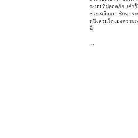
ระบบ ที่ปลอดภัย แล้วก็
ช่วยเหลือสมาชิกทุกระด
หนึ่งส่วนใดของความเพ
นี้
…