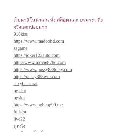
เว็บคาสิโนน่าเล่น ทั้ง
สล็อต
และ
บาคาร่า
ตึง
จริงแตกบ่อยมาก
918kiss
https://www.madoohd.com
sagame
https://joker123auto.com
http://www.movie87hd.com
https://www.pussy888play.com
https://pussy888win.com
sexybaccarat
pg slot
pgslot
https://www.pgheng99.me
fullslot
live22
ดูหนัง