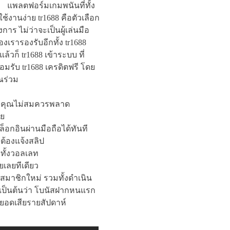
แพลตฟอร์มเกมพนันที่ทั้ง
ช้งานง่าย tr1688 คือตัวเลือก
งการ ไม่ว่าจะเป็นผู้เล่นมือ
งเรารองรับอีกทั้ง tr1688
ล้วก็ tr1688 เข้าระบบ ที่
อมรับ tr1688 เครดิตฟรี โดย
ุณร่วม
 ที่คุณไม่สมควรพลาด
ัย
็อกอินผ่านมือถือได้ทันที
้องแจ้งสลิป
ทั้งวอลเลท
ยเลยทีเดียว
้สมาชิกใหม่ รวมทั้งดำเนิน
 เป็นต้นว่า โบนัสฝากหนแรก
นยอดเสียรายสัปดาห์