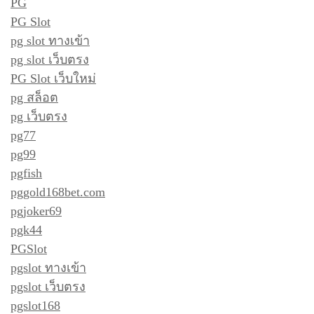
PG
PG Slot
pg slot ทางเข้า
pg slot เว็บตรง
PG Slot เว็บใหม่
pg สล็อต
pg เว็บตรง
pg77
pg99
pgfish
pggold168bet.com
pgjoker69
pgk44
PGSlot
pgslot ทางเข้า
pgslot เว็บตรง
pgslot168