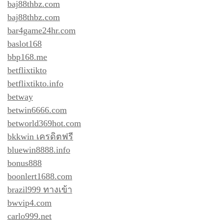
baj88thbz.com
baj88thbz.com
bar4game24hr.com
baslot168
bbp168.me
betflixtikto
betflixtikto.info
betway
betwin6666.com
betworld369hot.com
bkkwin เครดิตฟรี
bluewin8888.info
bonus888
boonlert1688.com
brazil999 ทางเข้า
bwvip4.com
carlo999.net