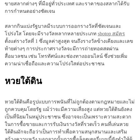
ขายสลากต่างๆ ที่มีอยู่ทั่วประเทศ และราคาของสลากได้รับ
การกำหนดอย่างชัดเจน
สลากกินแบ่งรัฐบาลมีระบบการออกรางวัลที่ชัดเจนและ
โปร่งใส โดยจะมีรางวัลหลากหลายประเภท
sbotop สมัคร
ตั้งแต่รางวัลที่ 1 ซึ่งมูลค่าสูงสุด จนถึงรางวัลข้างเคียงและเลข
ท้ายต่างๆ การประกาศรางวัลจะมีการถ่ายทอดสดผ่าน
สื่อมวลชน เช่น โทรทัศน์และช่องทางออนไลน์ ซึ่งช่วยเพิ่ม
ความน่าเชื่อถือและความโปร่งใสต่อประชาชน
หวยใต้ดิน
หวยใต้ดินคือรูปแบบการพนันที่ไม่ถูกต้องตามกฎหมายและไม่
ถูกควบคุมโดยรัฐ แม้ว่าจะมีความเสี่ยงสูง แต่หวยใต้ดินยังคง
เป็นที่นิยมในหมู่ประชาชน ซึ่งอาจจะเป็นเพราะความสะดวก
ในการซื้อขายและการรับเงินรางวัลที่รวดเร็ว คนที่เล่นหวย
ใต้ดินมักจะถือว่าเป็นการทำเพื่อความสนุกสนานและเสริม
สร้างความหวัง นอกจากนั้นการซื้อล็อตเตอรี่แบบนี้ยังทำให้ผู้