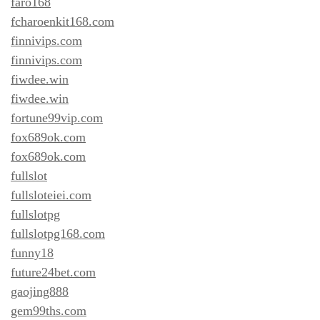
faro168
fcharoenkit168.com
finnivips.com
finnivips.com
fiwdee.win
fiwdee.win
fortune99vip.com
fox689ok.com
fox689ok.com
fullslot
fullsloteiei.com
fullslotpg
fullslotpg168.com
funny18
future24bet.com
gaojing888
gem99ths.com