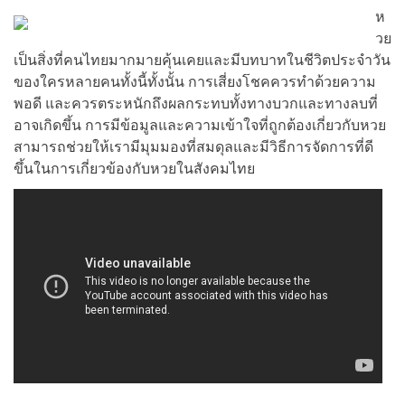
ห
วย
เป็นสิ่งที่คนไทยมากมายคุ้นเคยและมีบทบาทในชีวิตประจำวัน
ของใครหลายคนทั้งนี้ทั้งนั้น การเสี่ยงโชคควรทำด้วยความ
พอดี และควรตระหนักถึงผลกระทบทั้งทางบวกและทางลบที่
อาจเกิดขึ้น การมีข้อมูลและความเข้าใจที่ถูกต้องเกี่ยวกับหวย
สามารถช่วยให้เรามีมุมมองที่สมดุลและมีวิธีการจัดการที่ดี
ขึ้นในการเกี่ยวข้องกับหวยในสังคมไทย