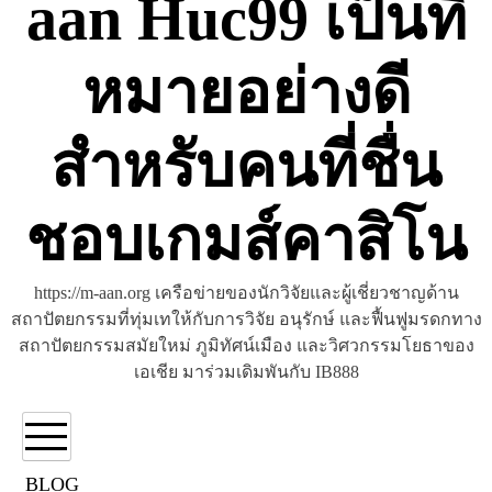
aan Huc99 เป็นที่
หมายอย่างดี
สำหรับคนที่ชื่น
ชอบเกมส์คาสิโน
https://m-aan.org เครือข่ายของนักวิจัยและผู้เชี่ยวชาญด้าน
สถาปัตยกรรมที่ทุ่มเทให้กับการวิจัย อนุรักษ์ และฟื้นฟูมรดกทาง
สถาปัตยกรรมสมัยใหม่ ภูมิทัศน์เมือง และวิศวกรรมโยธาของ
เอเชีย มาร่วมเดิมพันกับ IB888
BLOG