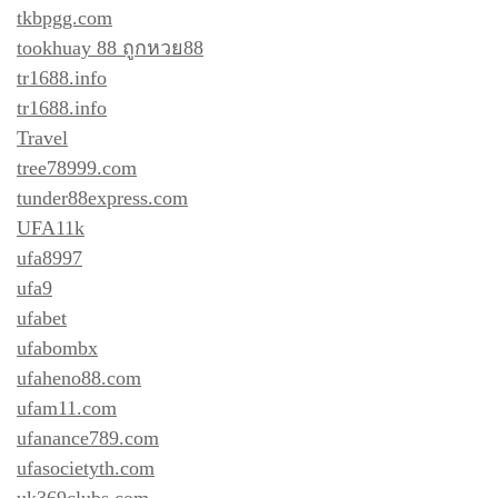
tkbpgg.com
tookhuay 88 ถูกหวย88
tr1688.info
tr1688.info
Travel
tree78999.com
tunder88express.com
UFA11k
ufa8997
ufa9
ufabet
ufabombx
ufaheno88.com
ufam11.com
ufanance789.com
ufasocietyth.com
uk369clubs.com