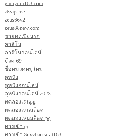
yumyum168.com
z5vip.me
zeus66v2
zeus88new.com
ขายทะเบียนรถ
คาสิโน
คาสิโนออนไลน์
จ๊วด 69
ชื่อหมวดหมู่ใหม่
ดูหนัง
ดูหนังออนไลน์
ดูหนังออนไลน์ 2023
ทดลองเล่นpg
ทดลองเล่นสล็อต
ทดลองเล่นสล็อต pg
ทางเข้า pg
ทางเข้า Sexybaccarat168