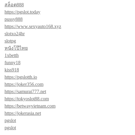
สล็อต888
https://pgslot.today
pussy888
https://www.sexyauto168.xyz
slotxo24hr
slotpg
หนังโป๊ไทย
1xbetth
funny18
kiss918
https://pgslotth.io
https://joker356.com
https://samurai777.net
https://tokyoslot88.com
https://betwayvietnam.com
https://jokerasia.net
pgslot
pgslot