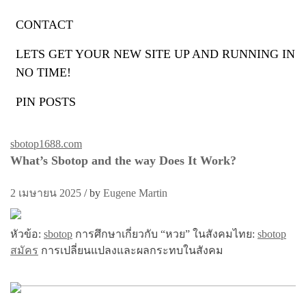
CONTACT
หมวดหมู่:
sbotop1688.com
LETS GET YOUR NEW SITE UP AND RUNNING IN
NO TIME!
PIN POSTS
sbotop1688.com
sbotop1688.com
What’s Sbotop and the way Does It Work?
2 เมษายน 2025
/
by
Eugene Martin
หัวข้อ:
sbotop
การศึกษาเกี่ยวกับ “หวย” ในสังคมไทย:
sbotop
สมัคร
การเปลี่ยนแปลงและผลกระทบในสังคม