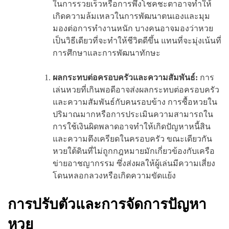
ในการรวยเร็วหรือการพึ่งโชคชะตาอาจทำให้
เกิดความล้มเหลวในการพัฒนาตนเองและมุม
มองต่อการทำงานหนัก บางคนอาจมองว่าหวย
เป็นวิธีเดียวที่จะทำให้ชีวิตดีขึ้น แทนที่จะมุ่งเน้นที่
การศึกษาและการพัฒนาทักษะ
ผลกระทบต่อครอบครัวและความสัมพันธ์:
การ
เล่นหวยที่เกินพอดีอาจส่งผลกระทบต่อครอบครัว
และความสัมพันธ์กับคนรอบข้าง การซื้อหวยใน
ปริมาณมากหรือการประเมินความสามารถใน
การใช้เงินผิดพลาดอาจทำให้เกิดปัญหาหนี้สิน
และความตึงเครียดในครอบครัว ขณะเดียวกัน
หวยใต้ดินที่ไม่ถูกกฎหมายมักเกี่ยวข้องกับเครือ
ข่ายอาชญากรรม ซึ่งส่งผลให้ผู้เล่นมีความเสี่ยง
โดนหลอกลวงหรือเกิดความขัดแย้ง
การปรับตัวและการจัดการปัญหา
หวย