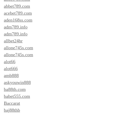
abbet789.com
acebet789.com
aden168ss.com
adm789.info
adm789.info
allbet24hr
allone745s.com
allone745s.com
alot66
alot666
amb888
askyouwin888
ba88th.com
babet555.com
Baccarat
baj88thb