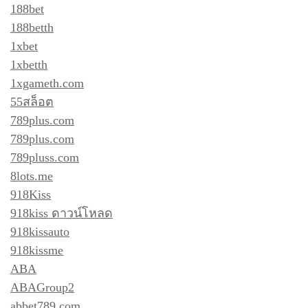
188bet
188betth
1xbet
1xbetth
1xgameth.com
55สล็อต
789plus.com
789plus.com
789pluss.com
8lots.me
918Kiss
918kiss ดาวน์โหลด
918kissauto
918kissme
ABA
ABAGroup2
abbet789.com