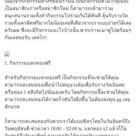
เนื่องจากกิจกรรมต่างๆของเรานั้น เป็นกิจกรรมที่ไม่ว่าคุณจะ
เป็นสมาชิกเก่าหรือสมาชิกใหม่ ก็สามารถเข้ามาร่วม
สนุกสนานรวมทั้งทำกิจกรรมไปร่วมกันได้ทันที ลุ้นรับรางวัล
รวมทั้งเครดิตฟรีมากไม่น้อยเลยทีเดียวจากเราแบบง่ายๆได้เลย
ครับผม ซึ่งจะมีกิจกรรมอะไรบ้างนั้น พวกเราจะมาดูไปพร้อมๆ
กันเลยขอรับ เลทโก!
1. กิจกรรมแจกทองฟรี
สำหรับกิจกรรมแจกทองฟรี เป็นกิจกรรมที่จะช่วยให้คุณ
สามารถสะสมทองเพื่อนำไปหมุนวงล้อเพื่อรับรางวัลเงินสด
หรือทอง 1 สลึงถัดไปนั่นเองครับ โดยกิจกรรมนี้จะช่วยให้คุณ
สามารถสะสมทองได้รวดเร็วทันใจยิ่งขึ้น ไม่ต้องลงทุน pg เลย
สักบาท
ก็สามารถสะสมทองกับพวกเราได้แบบชิลๆโดยในวันจันทร์ถึง
วันพฤหัสบดี ช่วงเวลา 18:00 – 02:00 น. แจกทอง x2 แล้วก็ใน
วันศุกร์ถึงวันอาทิตย์ สามารถรับได้ตลอดวัน แจกทอง x1