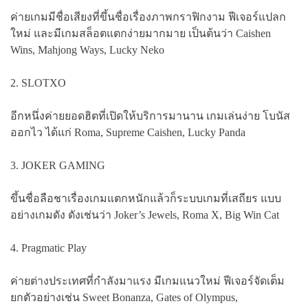
ค่ายเกมมีชื่อเสียงที่ขึ้นชื่อเรื่องภาพกราฟิกงาม ฟีเจอร์แปลก
ใหม่ และมีเกมสล็อตแตกง่ายมากมาย เป็นต้นว่า Caishen
Wins, Mahjong Ways, Lucky Neko
2. SLOTXO
อีกหนึ่งค่ายยอดฮิตที่เปิดให้บริการมานาน เกมเล่นง่าย โบนัส
ออกไว ได้แก่ Roma, Supreme Caishen, Lucky Panda
3. JOKER GAMING
ขึ้นชื่อลือชาเรื่องเกมแตกหนักแล้วก็ระบบเกมที่เสถียร แบบ
อย่างเกมดัง ดังเช่นว่า Joker’s Jewels, Roma X, Big Win Cat
4. Pragmatic Play
ค่ายต่างประเทศที่กำลังมาแรง มีเกมแนวใหม่ ฟีเจอร์จัดเต็ม
ยกตัวอย่างเช่น Sweet Bonanza, Gates of Olympus,