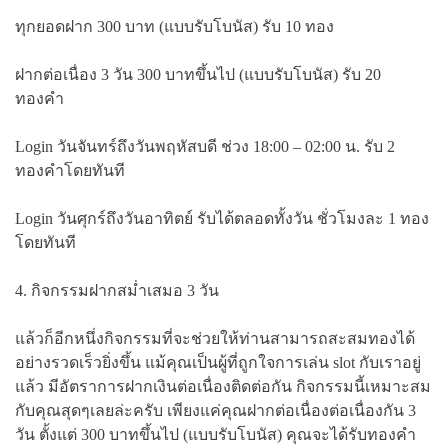
ทุกยอดฝาก 300 บาท (แบบรับโบนัส) รับ 10 ทอง
ฝากต่อเนื่อง 3 วัน 300 บาทขึ้นไป (แบบรับโบนัส) รับ 20
ทองคำ
Login วันจันทร์ถึงวันพฤหัสบดี ช่วง 18:00 – 02:00 น. รับ 2
ทองคำโดยทันที
Login วันศุกร์ถึงวันอาทิตย์ รับได้ตลอดทั้งวัน ชั่วโมงละ 1 ทอง
โดยทันที
4. กิจกรรมฝากสม่ำเสมอ 3 วัน
แล้วก็อีกหนึ่งกิจกรรมที่จะช่วยให้ท่านสามารถสะสมทองได้
อย่างรวดเร็วยิ่งขึ้น แม้คุณเป็นผู้ที่ถูกใจการเล่น slot กับเราอยู่
แล้ว มีอัตราการฝากเงินต่อเนื่องติดต่อกัน กิจกรรมนี้เหมาะสม
กับคุณสุดๆเลยล่ะครับ เพียงแค่คุณฝากต่อเนื่องต่อเนื่องกัน 3
วัน ตั้งแต่ 300 บาทขึ้นไป (แบบรับโบนัส) คุณจะได้รับทองคำ