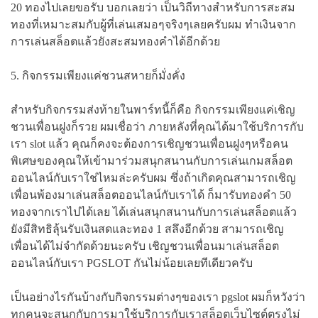
20 ทองไปเลยขอรับ บอกเลยว่า เป็นวิถีทางสำหรับการสะสม
ทองที่เหมาะสมกับผู้ที่เล่นเสมอๆจริงๆเลยครับผม ทำเงินจาก
การเล่นสล็อตแล้วยังสะสมทองคำได้อีกด้วย
5. กิจกรรมเพียงแค่ชวนสหายก็มั่งคั่ง
สำหรับกิจกรรมส่งท้ายในพาร์ทนี้ก็คือ กิจกรรมเพียงแค่เชิญ
ชวนเพื่อนฝูงก็รวย ผมเชื่อว่า ภายหลังที่คุณได้มาใช้บริการกับ
เรา slot แล้ว คุณก็คงจะต้องการเชิญชวนเพื่อนฝูงๆหรือคน
พิเศษของคุณให้เข้ามาร่วมสนุกสนานกับการเล่นเกมสล็อต
ออนไลน์กับเราใช่ไหมล่ะครับผม ซึ่งถ้าเกิดคุณสามารถเชิญ
เพื่อนพ้องมาเล่นสล็อตออนไลน์กับเราได้ ก็มารับทองคำ 50
ทองจากเราไปได้เลย ได้เล่นสนุกสนานกับการเล่นสล็อตแล้ว
ยังมีสิทธิลุ้นรับเงินสดและทอง 1 สลึงอีกด้วย สามารถเชิญ
เพื่อนได้ไม่จำกัดด้วยนะครับ เชิญชวนเพื่อนมาเล่นสล็อต
ออนไลน์กับเรา PGSLOT กันไม่น้อยเลยทีเดียวครับ
เป็นอย่างไรกันบ้างกับกิจกรรมต่างๆของเรา pgslot ผมก็หวังว่า
ทุกคนจะสนุกกับการมาใช้บริการกับเราสล็อตเว็บไซต์ตรงไม่