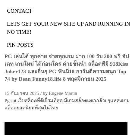
CONTACT
หมวดหมู่:
PG
LETS GET YOUR NEW SITE UP AND RUNNING IN
NO TIME!
PIN POSTS
PG
PG เล่นได้ ทุกค่าย จ่ายทุกเกม ฝาก 100 รับ 200 ฟรี อัป
เดท เกมใหม่ ได้ก่อนใคร ค่ายชั้นนำ สล็อตพีจี 918Kiss
Joker123 และอื่นๆ PG ฟันนี่18 การันตีความสนุก Top
74 by Dean Funny18.life 8 พฤศจิกายน 2025
15 กันยายน 2025
/
by
Eugene Martin
Pgslot เว็บสล็อตที่ดีเยี่ยมที่สุด มีเกมสล็อตแตกกล้วยๆแหล่งเกม
สล็อตยอดนิยมที่สุดในไทย