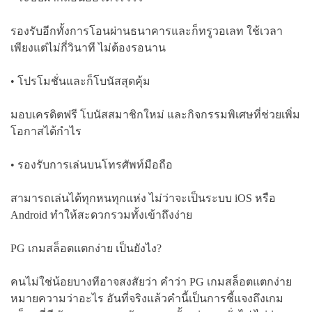
รองรับอีกทั้งการโอนผ่านธนาคารและก็ทรูวอเลท ใช้เวลา
เพียงแต่ไม่กี่วินาที ไม่ต้องรอนาน
• โปรโมชั่นและก็โบนัสสุดคุ้ม
มอบเครดิตฟรี โบนัสสมาชิกใหม่ และกิจกรรมพิเศษที่ช่วยเพิ่ม
โอกาสได้กำไร
• รองรับการเล่นบนโทรศัพท์มือถือ
สามารถเล่นได้ทุกหนทุกแห่ง ไม่ว่าจะเป็นระบบ iOS หรือ
Android ทำให้สะดวกรวมทั้งเข้าถึงง่าย
PG เกมสล็อตแตกง่าย เป็นยังไง?
คนไม่ใช่น้อยบางทีอาจสงสัยว่า คำว่า PG เกมสล็อตแตกง่าย
หมายความว่าอะไร อันที่จริงแล้วคำนี้เป็นการชี้แจงถึงเกม