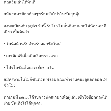
คุณเริ่มเล่นได้ทันที
สมัครสมาชิกกล้วยๆพร้อมรับโปรโมชั่นสุดคุ้ม
ลงทะเบียนกับ pgslot วันนี้ รับโปรโมชั่นพิเศษมากไม่น้อยเลยที
เดียว เป็นต้นว่า
• โบนัสต้อนรับสำหรับสมาชิกใหม่
• เครดิตฟรีเมื่อเติมเงินคราวแรก
• โปรโมชั่นคืนยอดเสียรายวัน
สมัครง่ายในไม่กี่ขั้นตอน พร้อมคณะทำงานคอยดูแลตลอด 24
ชั่วโมง
ทุกเกมที่ pgslot ได้รับการพัฒนามาเพื่อผู้เล่น เข้าใจข้อตกลงได้
ง่าย บันเทิงใจได้ทุกคน