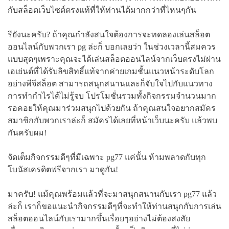
กับสล็อตเว็บไซต์ตรงแท้ที่ให้ท่านได้มากกว่าที่ไหนๆกัน
รึยังนะครับ? ถ้าคุณกำลังสนใจต้องการจะทดลองเล่นสล็อต
ออนไลน์กับพวกเรา pg ล่ะก็ บอกเลยว่า ในช่วงเวลานี้สมควร
แบบสุดๆเพราะคุณจะได้เล่นสล็อตออนไลน์จากเว็บตรงไม่ผ่าน
เอเย่นต์ที่ได้รับลิขสิทธิ์แท้จากค่ายเกมชั้นแนวหน้าระดับโลก
อย่างพีจีสล็อต สามารถสนุกสนานและก็จับใจไปกับแนวทาง
การทำกำไรได้ไม่รู้จบ โปรโมชั่นรวมทั้งกิจกรรมจำนวนมาก
รอคอยให้คุณมาร่วมสนุกไปด้วยกัน ถ้าคุณสนใจอยากสมัคร
สมาชิกกับพวกเราล่ะก็ สมัครได้เลยที่หน้าเว็บนะครับ แล้วพบ
กันครับผม!
จัดเต็มกิจกรรมดีๆที่มีเฉพาะ pg77 แค่นั้น ห้ามพลาดกับทุก
โบนัสเครดิตฟรีจากเรา มาดูกัน!
มาครับ! แม้คุณพร้อมแล้วที่จะมาสนุกสนานกับเรา pg77 แล้ว
ล่ะก็ เราก็ขอแนะนำกิจกรรมดีๆที่จะทำให้ท่านสนุกกับการเล่น
สล็อตออนไลน์กับเรามากขึ้นเรื่อยๆอย่างไม่ต้องสงสัย