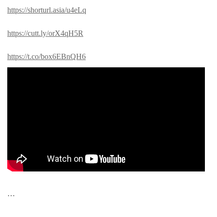
https://shorturl.asia/u4eLq
https://cutt.ly/orX4qH5R
https://t.co/box6EBnQH6
…