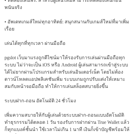
• ทดลองเล่นฟรี: สำหรับผู้เล่นใหม่สามารถทดลองเล่นก่อน
พนันจริง
• อัพเดทเกมส์ใหม่ทุกอาทิตย์: สนุกสนานกับเกมส์ใหม่ที่มาเพิ่ม
เรื่อย
เล่นได้ทุกที่ทุกเวลา ผ่านมือถือ
pgslot เว็บมาแรงถูกดีไซน์มาให้รองรับการเล่นผ่านมือถือทุก
ระบบ ไม่ว่าจะเป็น iOS หรือ Android ผู้เล่นสามารถเข้าสู่ระบบ
ได้ไม่ยากผ่านโปรแกรมสำหรับเล่นอินเตอร์เน็ต โดยไม่ต้อง
ดาวน์โหลดแอปพลิเคชันเพิ่ม ระบบเกมถูกปรับแต่งให้เหมาะ
สมกับหน้าจอมือถือ ทำให้การเล่นสล็อตสบายยิ่งขึ้น
ระบบฝาก-ถอน อัตโนมัติ 24 ชั่วโมง
เพิ่มความสบายให้กับผู้เล่นด้วยระบบฝาก-ถอนแบบอัตโนมัติ
ทำธุรกรรมได้ตลอด 1 วัน รองรับการฝากผ่าน True Wallet แล้ว
ก็ทุกแบงค์ชั้นนำ ใช้เวลาไม่เกิน 1 นาที เงินก็เข้าบัญชีพร้อมให้