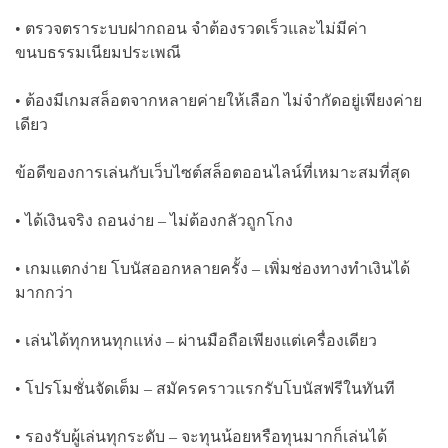
• ตรวจตราระบบฝากถอน จำต้องรวดเร็วและไม่มีค่า
ขนบธรรมเนียมประเพณี
• ต้องมีเกมสล็อตจากหลายค่ายให้เลือก ไม่จำกัดอยู่เพียงค่าย
เดียว
ข้อดีของการเล่นกับเว็บไซต์สล็อตออนไลน์ที่เหมาะสมที่สุด
• ได้เงินจริง ถอนง่าย – ไม่ต้องกลัวถูกโกง
• เกมแตกง่าย โบนัสออกหลายครั้ง – เพิ่มช่องทางทำเงินได้
มากกว่า
• เล่นได้ทุกหนทุกแห่ง – ผ่านมือถือเพียงแต่เครื่องเดียว
• โปรโมชั่นจัดเต็ม – สมัครคราวแรกรับโบนัสฟรีในทันที
• รองรับผู้เล่นทุกระดับ – จะทุนน้อยหรือทุนมากก็เล่นได้