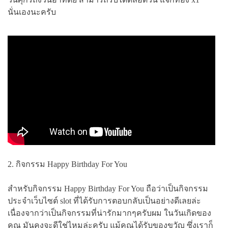
นั่นเองนะครับ
2. กิจกรรม Happy Birthday For You
สำหรับกิจกรรม Happy Birthday For You ถือว่าเป็นกิจกรรม
ประจำเว็บไซต์ slot ที่ได้รับการตอบกลับเป็นอย่างดีเลยล่ะ
เนื่องจากว่าเป็นกิจกรรมที่น่ารักมากๆครับผม ในวันเกิดของ
คุณ มันคงจะดีใช่ไหมล่ะครับ แม้คุณได้รับของขวัญ ซึ่งเราก็