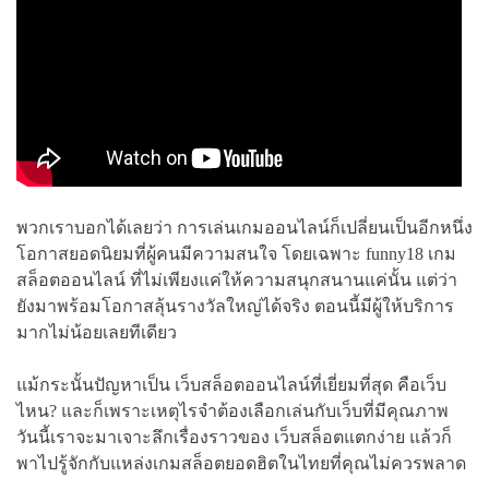
พวกเราบอกได้เลยว่า การเล่นเกมออนไลน์ก็เปลี่ยนเป็นอีกหนึ่ง
โอกาสยอดนิยมที่ผู้คนมีความสนใจ โดยเฉพาะ funny18 เกม
สล็อตออนไลน์ ที่ไม่เพียงแค่ให้ความสนุกสนานแค่นั้น แต่ว่า
ยังมาพร้อมโอกาสลุ้นรางวัลใหญ่ได้จริง ตอนนี้มีผู้ให้บริการ
มากไม่น้อยเลยทีเดียว
แม้กระนั้นปัญหาเป็น เว็บสล็อตออนไลน์ที่เยี่ยมที่สุด คือเว็บ
ไหน? และก็เพราะเหตุไรจำต้องเลือกเล่นกับเว็บที่มีคุณภาพ
วันนี้เราจะมาเจาะลึกเรื่องราวของ เว็บสล็อตแตกง่าย แล้วก็
พาไปรู้จักกับแหล่งเกมสล็อตยอดฮิตในไทยที่คุณไม่ควรพลาด