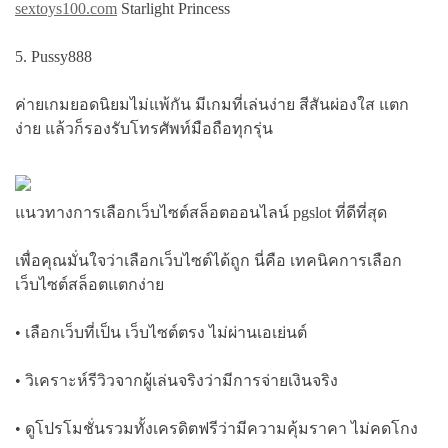
sextoys100.com
Starlight Princess
5. Pussy888
ค่ายเกมยอดนิยมไม่แพ้กัน มีเกมที่เล่นง่าย สีสันผ่องใส แตก
ง่าย แล้วก็รองรับโทรศัพท์มือถือทุกรุ่น
แนวทางการเลือกเว็บไซต์สล็อตออนไลน์ pgslot ที่ดีที่สุด
เพื่อคุณมั่นใจว่าเลือกเว็บไซต์ได้ถูก นี่คือ เทคนิคการเลือก
เว็บไซต์สล็อตแตกง่าย
• เลือกเว็บที่เป็น เว็บไซต์ตรง ไม่ผ่านเอเย่นต์
• วิเคราะห์รีวิวจากผู้เล่นจริงว่ามีการจ่ายเงินจริง
• ดูโปรโมชั่นรวมทั้งเครดิตฟรีว่ามีความคุ้มราคา ไม่คดโกง