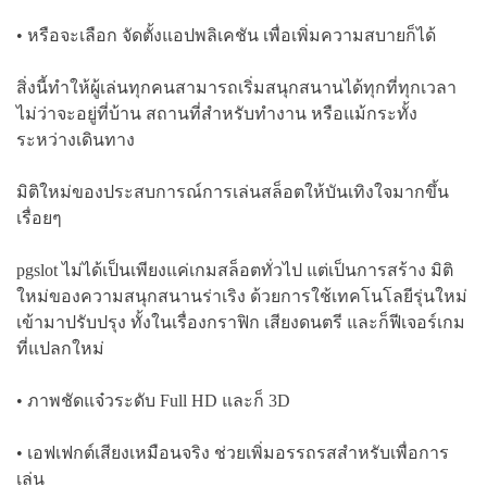
• หรือจะเลือก จัดตั้งแอปพลิเคชัน เพื่อเพิ่มความสบายก็ได้
สิ่งนี้ทำให้ผู้เล่นทุกคนสามารถเริ่มสนุกสนานได้ทุกที่ทุกเวลา
ไม่ว่าจะอยู่ที่บ้าน สถานที่สำหรับทำงาน หรือแม้กระทั้ง
ระหว่างเดินทาง
มิติใหม่ของประสบการณ์การเล่นสล็อตให้บันเทิงใจมากขึ้น
เรื่อยๆ
pgslot ไม่ได้เป็นเพียงแค่เกมสล็อตทั่วไป แต่เป็นการสร้าง มิติ
ใหม่ของความสนุกสนานร่าเริง ด้วยการใช้เทคโนโลยีรุ่นใหม่
เข้ามาปรับปรุง ทั้งในเรื่องกราฟิก เสียงดนตรี และก็ฟีเจอร์เกม
ที่แปลกใหม่
• ภาพชัดแจ๋วระดับ Full HD และก็ 3D
• เอฟเฟกต์เสียงเหมือนจริง ช่วยเพิ่มอรรถรสสำหรับเพื่อการ
เล่น