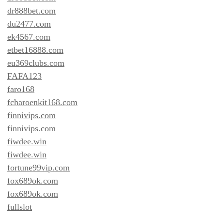
dr888bet.com
du2477.com
ek4567.com
etbet16888.com
eu369clubs.com
FAFA123
faro168
fcharoenkit168.com
finnivips.com
finnivips.com
fiwdee.win
fiwdee.win
fortune99vip.com
fox689ok.com
fox689ok.com
fullslot