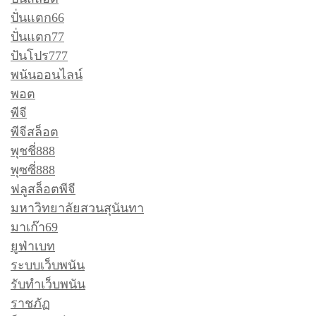
ปั่นแตก66
ปั่นแตก77
ปันโปร777
พนันออนไลน์
พอต
พีจี
พีจีสล็อต
พุชชี่888
พุซซี่888
ฟลูสล็อตพีจี
มหาวิทยาลัยสวนสุนันทา
มาเก๊า69
ยูฟ่าเบท
ระบบเว็บพนัน
รับทำเว็บพนัน
ราชภัฏ