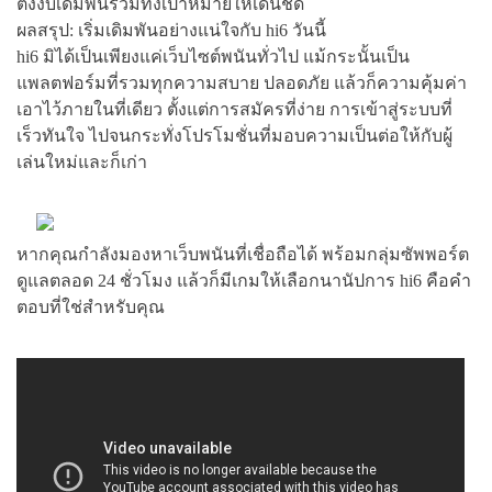
ตั้งงบเดิมพันรวมทั้งเป้าหมายให้เด่นชัด
ผลสรุป: เริ่มเดิมพันอย่างแน่ใจกับ hi6 วันนี้
hi6 มิได้เป็นเพียงแค่เว็บไซต์พนันทั่วไป แม้กระนั้นเป็น
แพลตฟอร์มที่รวมทุกความสบาย ปลอดภัย แล้วก็ความคุ้มค่า
เอาไว้ภายในที่เดียว ตั้งแต่การสมัครที่ง่าย การเข้าสู่ระบบที่
เร็วทันใจ ไปจนกระทั่งโปรโมชั่นที่มอบความเป็นต่อให้กับผู้
เล่นใหม่และก็เก่า
หากคุณกำลังมองหาเว็บพนันที่เชื่อถือได้ พร้อมกลุ่มซัพพอร์ต
ดูแลตลอด 24 ชั่วโมง แล้วก็มีเกมให้เลือกนานัปการ hi6 คือคำ
ตอบที่ใช่สำหรับคุณ