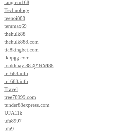
tangtem168
Technology
teenoi888
temmax69
thehulk88
thehulk888.com
tia8kingbet.com
tkbpgg.com
tookhuay 88 ถูกหวย88
tr1688.info
tr1688.info
Travel
tree78999.com
tunder88express.com
UFA11k
ufa8997
ufa9