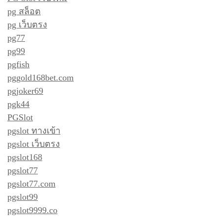
pg สล็อต
pg เว็บตรง
pg77
pg99
pgfish
pggold168bet.com
pgjoker69
pgk44
PGSlot
pgslot ทางเข้า
pgslot เว็บตรง
pgslot168
pgslot77
pgslot77.com
pgslot99
pgslot9999.co