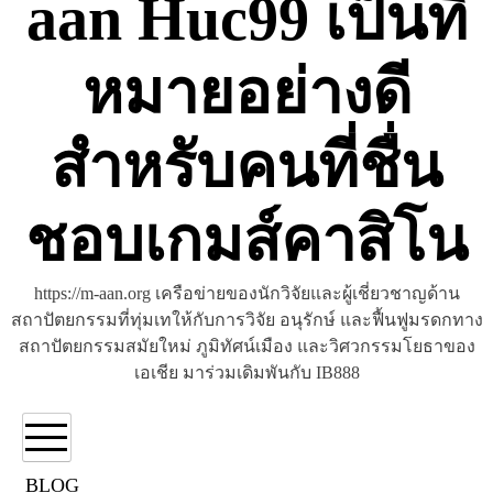
aan Huc99 เป็นที่
หมายอย่างดี
สำหรับคนที่ชื่น
ชอบเกมส์คาสิโน
https://m-aan.org เครือข่ายของนักวิจัยและผู้เชี่ยวชาญด้าน
สถาปัตยกรรมที่ทุ่มเทให้กับการวิจัย อนุรักษ์ และฟื้นฟูมรดกทาง
สถาปัตยกรรมสมัยใหม่ ภูมิทัศน์เมือง และวิศวกรรมโยธาของ
เอเชีย มาร่วมเดิมพันกับ IB888
BLOG