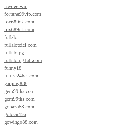
fiwdee.win
fortune99vip.com
fox689ok.com
fox689ok.com
fullslot
fullsloteiei.com
fullslotpg
fullslotpg168.com
funny18
future24bet.com
gaojing888
gem99ths.com
gem99ths.com
gobaza88.com
golden456
gowingo88.com