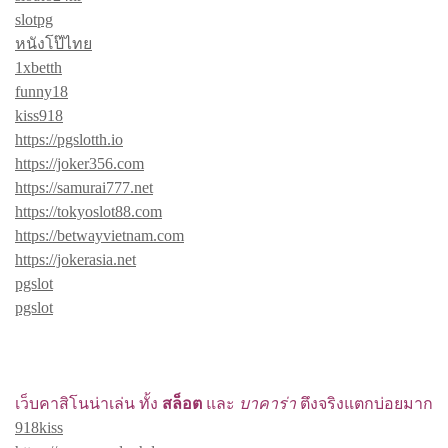
slotpg
หนังโป๊ไทย
1xbetth
funny18
kiss918
https://pgslotth.io
https://joker356.com
https://samurai777.net
https://tokyoslot88.com
https://betwayvietnam.com
https://jokerasia.net
pgslot
pgslot
เว็บคาสิโนน่าเล่น ทั้ง
สล็อต
และ
บาคาร่า
ตึงจริงแตกบ่อยมาก
918kiss