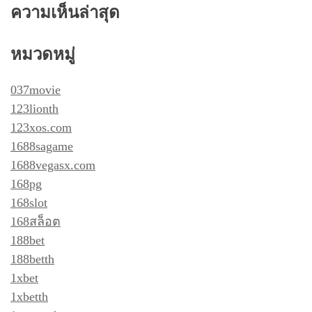
ความเห็นล่าสุด
หมวดหมู่
037movie
123lionth
123xos.com
1688sagame
1688vegasx.com
168pg
168slot
168สล็อต
188bet
188betth
1xbet
1xbetth