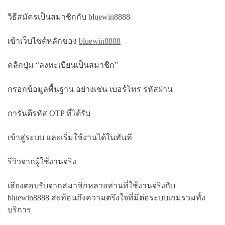
วิธีสมัครเป็นสมาชิกกับ bluewin8888
เข้าเว็บไซต์หลักของ
bluewin8888
คลิกปุ่ม “ลงทะเบียนเป็นสมาชิก”
กรอกข้อมูลพื้นฐาน อย่างเช่น เบอร์โทร รหัสผ่าน
การันตีรหัส OTP ที่ได้รับ
เข้าสู่ระบบ และเริ่มใช้งานได้ในทันที
รีวิวจากผู้ใช้งานจริง
เสียงตอบรับจากสมาชิกหลายท่านที่ใช้งานจริงกับ
bluewin8888 สะท้อนถึงความตรึงใจที่มีต่อระบบเกมรวมทั้ง
บริการ