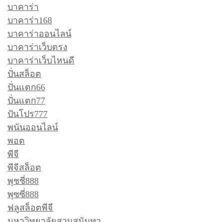
บาคาร่า
บาคาร่า168
บาคาร่าออนไลน์
บาคาร่าเว็บตรง
บาคาร่าเว็บไหนดี
ปั่นสล็อต
ปั่นแตก66
ปั่นแตก77
ปันโปร777
พนันออนไลน์
พอต
พีจี
พีจีสล็อต
พุชชี่888
พุซซี่888
ฟลูสล็อตพีจี
มหาวิทยาลัยสวนสุนันทา