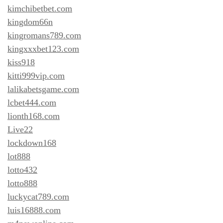
kimchibetbet.com
kingdom66n
kingromans789.com
kingxxxbet123.com
kiss918
kitti999vip.com
lalikabetsgame.com
lcbet444.com
lionth168.com
Live22
lockdown168
lot888
lotto432
lotto888
luckycat789.com
luis16888.com