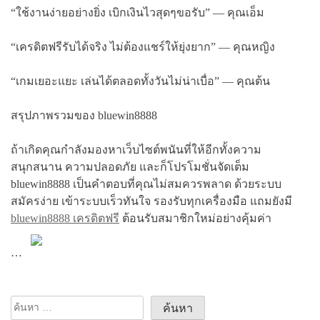
“ใช้งานง่ายอย่างยิ่ง เบิกเงินไวสุดๆขอรับ” — คุณเอ็ม
“เครดิตฟรีรับได้จริง ไม่ต้องแชร์ให้ยุ่งยาก” — คุณหญิง
“เกมเยอะแยะ เล่นได้ตลอดทั้งวันไม่น่าเบื่อ” — คุณต้น
สรุปภาพรวมของ bluewin8888
ถ้าเกิดคุณกำลังมองหาเว็บไซต์พนันที่ให้อีกทั้งความ
สนุกสนาน ความปลอดภัย และก็โปรโมชั่นจัดเต็ม
bluewin8888 เป็นคำตอบที่คุณไม่สมควรพลาด ด้วยระบบ
สมัครง่าย เข้าระบบเร็วทันใจ รองรับทุกเครื่องมือ แถมยังมี
bluewin8888 เครดิตฟรี
ต้อนรับสมาชิกใหม่อย่างคุ้มค่า
…
ค้นหา