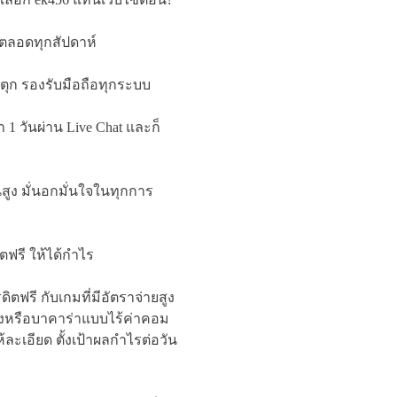
ตตลอดทุกสัปดาห์
ตุก รองรับมือถือทุกระบบ
1 วันผ่าน Live Chat และก็
ูง มั่นอกมั่นใจในทุกการ
ิตฟรี ให้ได้กำไร
ิตฟรี กับเกมที่มีอัตราจ่ายสูง
สูงหรือบาคาร่าแบบไร้ค่าคอม
ละเอียด ตั้งเป้าผลกำไรต่อวัน