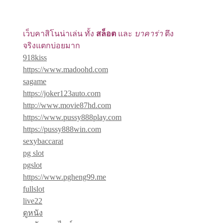
เว็บคาสิโนน่าเล่น ทั้ง
สล็อต
และ
บาคาร่า
ตึง
จริงแตกบ่อยมาก
918kiss
https://www.madoohd.com
sagame
https://joker123auto.com
http://www.movie87hd.com
https://www.pussy888play.com
https://pussy888win.com
sexybaccarat
pg slot
pgslot
https://www.pgheng99.me
fullslot
live22
ดูหนัง