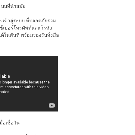
ะบบที่นำสมัย
6 เข้าสู่ระบบ ที่ปลอดภัยรวม
่ใช้เบอร์โทรศัพท์และก็รหัส
้ในทันที พร้อมรองรับทั้งมือ
ื่อเชื่อวัน