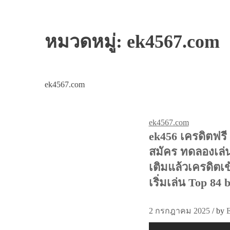
หมวดหมู่:
ek4567.com
ek4567.com
ek4567.com
ek456 เครดิตฟรี
สมัคร ทดลองเล่น
เติมแล้วเครดิตเข
เริ่มเล่น Top 84
2 กรกฎาคม 2025
/
by
E