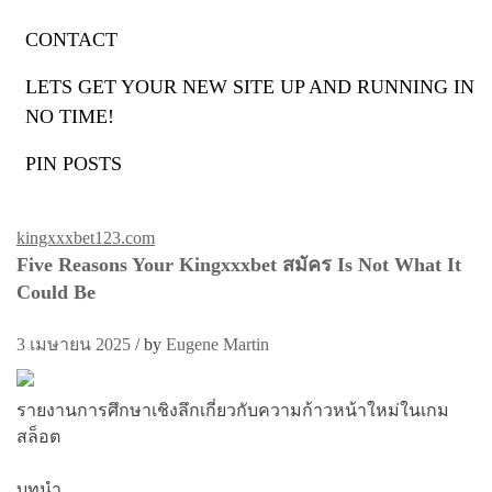
CONTACT
ป้ายกำกับ:
kingxxxbet เข้า
LETS GET YOUR NEW SITE UP AND RUNNING IN
NO TIME!
สู่ระบบ
PIN POSTS
kingxxxbet123.com
Five Reasons Your Kingxxxbet สมัคร Is Not What It
Could Be
3 เมษายน 2025
/
by
Eugene Martin
รายงานการศึกษาเชิงลึกเกี่ยวกับความก้าวหน้าใหม่ในเกม
สล็อต
บทนำ