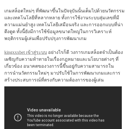
เกมสล็อตใหม่ๆ ที่พัฒนาขึ้นในปัจจุบันนั้นเต็มไปด้วยนวัตกรรม
และเทคโนโลยีที่หลากหลาย ทั้งการใช้งานระบบสุ่มเลขที่มี
ความแม่นยำสูง เทคโนโลยีเสมือนจริง และการออกแบบที่น่า
ดึงดูด ทั้งนี้ยังมีการใช้ข้อมูลขนาดใหญ่ในการวิเคราะห์
พฤติกรรมผู้เล่นเพื่อปรับปรุงการพัฒนาเกม
kingxxxbet เข้าสู่ระบบ
อย่างไรก็ดี วงการเกมสล็อตจำเป็นต้อง
เผชิญกับความท้าทายในเรื่องกฎหมายและนโยบายต่างๆ ที่
เกี่ยวข้อง อนาคตของวงการนี้ขึ้นอยู่กับความสามารถใน
การนำนวัตกรรมใหม่ๆ มาปรับใช้ในการพัฒนาเกมและการ
สร้างประสบการณ์ที่ตรงกับความต้องการของผู้เล่น