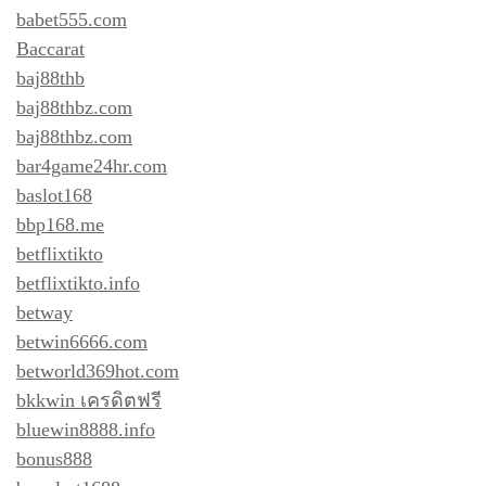
babet555.com
Baccarat
baj88thb
baj88thbz.com
baj88thbz.com
bar4game24hr.com
baslot168
bbp168.me
betflixtikto
betflixtikto.info
betway
betwin6666.com
betworld369hot.com
bkkwin เครดิตฟรี
bluewin8888.info
bonus888