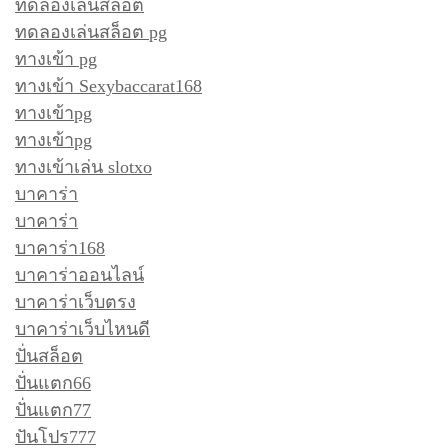
ทดลองเล่นสล็อต
ทดลองเล่นสล็อต pg
ทางเข้า pg
ทางเข้า Sexybaccarat168
ทางเข้าpg
ทางเข้าpg
ทางเข้าเล่น slotxo
บาคาร่า
บาคาร่า
บาคาร่า168
บาคาร่าออนไลน์
บาคาร่าเว็บตรง
บาคาร่าเว็บไหนดี
ปั่นสล็อต
ปั่นแตก66
ปั่นแตก77
ปันโปร777