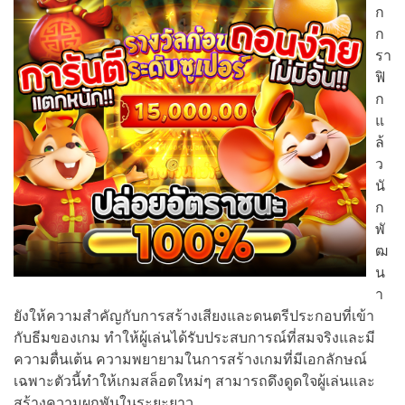
ก
ก
รา
ฟิ
ก
แ
ล้
ว
นั
ก
พั
ฒ
น
า
ยังให้ความสำคัญกับการสร้างเสียงและดนตรีประกอบที่เข้า
กับธีมของเกม ทำให้ผู้เล่นได้รับประสบการณ์ที่สมจริงและมี
ความตื่นเต้น ความพยายามในการสร้างเกมที่มีเอกลักษณ์
เฉพาะตัวนี้ทำให้เกมสล็อตใหม่ๆ สามารถดึงดูดใจผู้เล่นและ
สร้างความผูกพันในระยะยาว