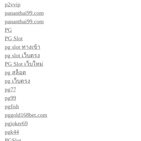
p2vvip
pananthai99.com
pananthai99.com
PG
PG Slot
pg slot ทางเข้า
pg slot เว็บตรง
PG Slot เว็บใหม่
pg สล็อต
pg เว็บตรง
pg77
pg99
pgfish
pggold168bet.com
pgjoker69
pgk44
PGSlot