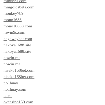
mib555s.com
mmgoldsbets.com
monkey789
mono1688
mono16888.com
mwin9s.com
nagawaybet.com
nakoya1688.site
nakoya1688.site
nbwin.me
nbwin.me
niseko168bet.com
niseko168bet.com
no1huay
no1huay.com
okc4
okcasino159.com