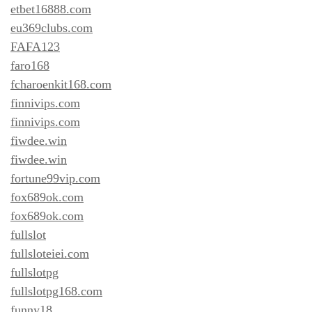
etbet16888.com
eu369clubs.com
FAFA123
faro168
fcharoenkit168.com
finnivips.com
finnivips.com
fiwdee.win
fiwdee.win
fortune99vip.com
fox689ok.com
fox689ok.com
fullslot
fullsloteiei.com
fullslotpg
fullslotpg168.com
funny18