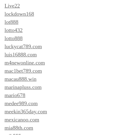
Live22
lockdown168
lot888
lotto432
lotto888
luckycat789.com
luis16888.com
m4newonline.com
mac1bet789.com
macau888.win
marinapluss.com
mario678
medee989.com
meekin365day.com
mexicanoo.com
mia88th.com