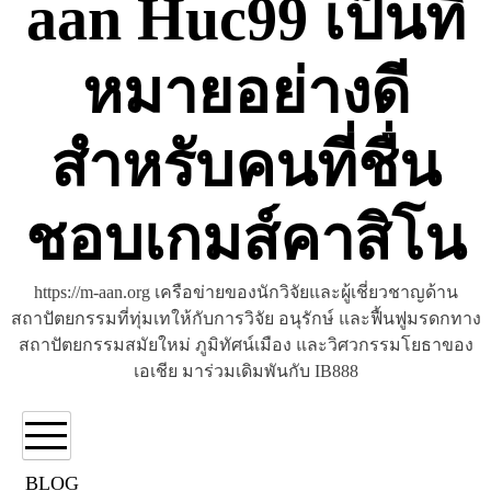
aan Huc99 เป็นที่
หมายอย่างดี
สำหรับคนที่ชื่น
ชอบเกมส์คาสิโน
https://m-aan.org เครือข่ายของนักวิจัยและผู้เชี่ยวชาญด้าน
สถาปัตยกรรมที่ทุ่มเทให้กับการวิจัย อนุรักษ์ และฟื้นฟูมรดกทาง
สถาปัตยกรรมสมัยใหม่ ภูมิทัศน์เมือง และวิศวกรรมโยธาของ
เอเชีย มาร่วมเดิมพันกับ IB888
BLOG