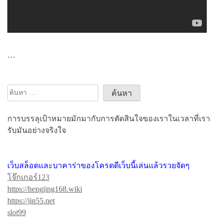
…
ค้นหา
สำหรับ:
การบรรลุเป้าหมายมักมากับการตัดสินใจของเราในเวลาที่เรา
รับมันอย่างจริงใจ
เว็บสล็อตและบาคาร่าของโครตดีเว็บนี้เล่นแล้วรวยจัดๆ
โจ๊กเกอร์123
https://hengjing168.wiki
https://jin55.net
slot99