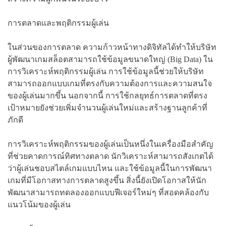
การตลาดและพฤติกรรมผู้เล่น
ในส่วนของการตลาด ความก้าวหน้าทางดิจิทัลได้ทำให้บริษัท
ผู้พัฒนาเกมสล็อตสามารถใช้ข้อมูลขนาดใหญ่ (Big Data) ใน
การวิเคราะห์พฤติกรรมผู้เล่น การใช้ข้อมูลนี้ช่วยให้บริษัท
สามารถออกแบบเกมที่ตรงกับความต้องการและความสนใจ
ของผู้เล่นมากขึ้น นอกจากนี้ การใช้กลยุทธ์การตลาดที่ตรง
เป้าหมายยังช่วยเพิ่มจำนวนผู้เล่นใหม่และสร้างฐานลูกค้าที่
ภักดี
การวิเคราะห์พฤติกรรมของผู้เล่นเป็นหนึ่งในเครื่องมือสำคัญ
ที่ช่วยคาดการณ์ทิศทางตลาด นักวิเคราะห์สามารถสังเกตได้
ว่าผู้เล่นชอบสไตล์เกมแบบไหน และใช้ข้อมูลนี้ในการพัฒนา
เกมที่มีโอกาสทางการตลาดสูงขึ้น สิ่งนี้ยังเปิดโอกาสให้นัก
พัฒนาสามารถทดลองออกแบบฟีเจอร์ใหม่ๆ ที่สอดคล้องกับ
แนวโน้มของผู้เล่น