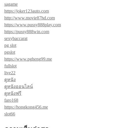
sagame
https://joker123auto.com
http://www.movie87hd.com
https://www.pussy888play.com
https://pussy888win.com
sexybaccarat
pg slot
pgslot
https://www.pgheng99.me
fullslot
live22
ดูหนัง
ดูหนังออนไลน์
ดูหนังฟรี
faro168
https://hongkong456.me
slot66