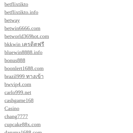
betflixtikto
betflixtikto.info
betway
betwin6666.com
betworld369hot.com
bkkwin เครดิตฟรี
bluewin8888.info
bonus888
boonlert1688.com
brazil999 ทางเข้า
bwvip4.com
carlo999.net
cashgame168
Casino
chang7777
cupcake88x.com
daruma1688.com