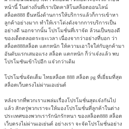
หน้านี้ ในต่างถิ่นที่เราเปิดคาสิโนสล็อตออนไลน์
สล็อต888 ยืนหนึ่งด้านการให้บริการแล้วก็การเข้าหา
ลูกค้าอย่างมาก ทำให้เราโด่งดังจากการบริการเป็น
อย่างดี นอกจากนั้น โปรโมชั่นที่เราจัด ล้วนเป็นของดี
ของเด็ดตลอดระยะเวลา เนื่องจากว่าอย่างที่บอก ว่า
สล็อต888สล็อต แตกหนัก ให้ความเอาใจใส่กับลูกค้ามา
อันดับแรกเสมอแรง สล็อต แตกหนัก ก็ว่าเจ๋งแล้ว พบ
โปรโมชันเข้าไปอีก แจ๋วกว่าเดิม
โปรโมชั่นจัดเต็ม ไทยสล็อต 888 สล็อต pg ที่เยี่ยมที่สุด
สล็อตเว็บตรงไม่ผ่านเอเย่นต์
หลังจากที่พวกเราแพล่มเรื่องโปรโมชั่นสุดเจ๋งกันไป
แล้ว สักครู่พวกเราจะให้มองโปรโมชั่นที่ลูกค้าในต่าง
ประเทศของพวกเรารักนักรักหนา ของสล็อต888 สล็อต
เว็บตรงไม่ผ่านเอเย่นต์ อย่างเรา จะจัดโปรโมชั่นอย่าง