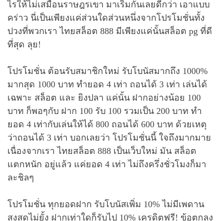
ไรให้ไม่เสมือนราษฎรเขา มาเริ่มกันเลยดีกว่า เอาแบบ
คร่าว นี่เป็นเพียงแค่ส่วนใดส่วนหนึ่งจากโปรโมชั่นทั้ง
ปวงที่พวกเรา ไทยสล็อต 888 มีเพียงแค่นั้นสล็อต pg ที่ดี
ที่สุด ลุย!
โปรโมชั่น ต้อนรับสมาชิกใหม่ รับโบนัสมากถึง 1000%
มากสุด 1000 บาท ทำยอด 4 เท่า ถอนได้ 3 เท่า เล่นได้
เฉพาะ สล็อต และ ยิงปลา แค่นั้น ฝากอย่างน้อย 100
บาท ก็พอๆกับ ฝาก 100 รับ 100 รวมเป็น 200 บาท ทำ
ยอด 4 เท่ากับเล่นให้ได้ 800 ถอนได้ 600 บาท ด้วยเหตุ
ว่าถอนได้ 3 เท่า บอกเลยว่า โปรโมชั่นนี้ ใจถึงมากมาย
เนื่องจากเรา ไทยสล็อต 888 เป็นเว็บใหม่ มัน สล็อต
แตกหนัก อยู่แล้ว แค่ยอด 4 เท่า ไม่ถึงครึ่งชั่วโมงก็มา
ละชิลๆ
โปรโมชั่น ทุกยอดฝาก รับโบนัสเพิ่ม 10% ไม่มีเพดาน
สูงสุดไม่ยั้ง ฝากเท่าใดก็รับไป 10% เครดิตฟรี! ข้อตกลง