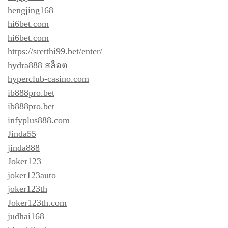
hengjing168
hi6bet.com
hi6bet.com
https://sretthi99.bet/enter/
hydra888 สล็อต
hyperclub-casino.com
ib888pro.bet
ib888pro.bet
infyplus888.com
Jinda55
jinda888
Joker123
joker123auto
joker123th
Joker123th.com
judhai168