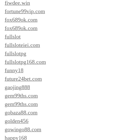
fiwdee.win
fortune99vip.com
fox689ok.com
fox689ok.com
fullslot
fullsloteiei.com
fullslotpg
fullslotpg168.com
funny18
future24bet.com
gaojing888
gem99ths.com
gem99ths.com
gobaza88.com
golden456
gowingo88.com
happy168