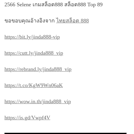
2566 Selene เกมสล็อต888 สล็อต888 Top 89
ขอขอบคุณอ้างอิงจาก
ไทยสล็อต 888
https://bit.ly/jinda888-vip
https://cutt.ly/jinda888_vip
https://rebrand.ly/jinda888_vip
https://t.co/KgW9Wn06aK
https://wow.in.th/jinda888_vip
https://is.gd/Vwpf4V