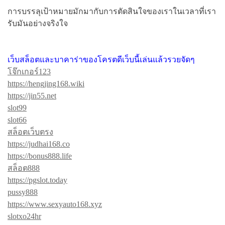
การบรรลุเป้าหมายมักมากับการตัดสินใจของเราในเวลาที่เรา
อ
รับมันอย่างจริงใจ
ง
เว็บสล็อตและบาคาร่าของโครตดีเว็บนี้เล่นแล้วรวยจัดๆ
โจ๊กเกอร์123
https://hengjing168.wiki
https://jin55.net
slot99
slot66
สล็อตเว็บตรง
https://judhai168.co
https://bonus888.life
สล็อต888
https://pgslot.today
pussy888
https://www.sexyauto168.xyz
slotxo24hr