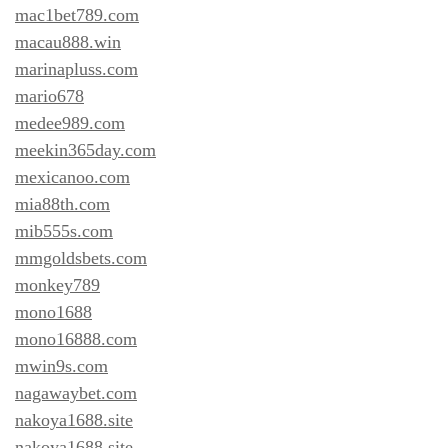
mac1bet789.com
macau888.win
marinapluss.com
mario678
medee989.com
meekin365day.com
mexicanoo.com
mia88th.com
mib555s.com
mmgoldsbets.com
monkey789
mono1688
mono16888.com
mwin9s.com
nagawaybet.com
nakoya1688.site
nakoya1688.site