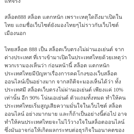
แท้จริง
สล็อต888 สล็อต แตกหนัก เพราะเหตุใดถึงมาเปิดใน
ไทย แถมชื่อเว็บไซต์ยังมองไทยๆไม่ราวกับเว็บไซต์
เมืองนอก
ไทยสล็อต 888 เป็น สล็อตเว็บตรงไม่ผ่านเอเย่นต์ จาก
ต่างประเทศ ที่เราเข้ามาเปิดในประเทศไทยด้วยเหตุว่า
พวกเรามองเห็นว่า ก่อนหน้านี้ สล็อต แตกหนัก
ประเทศไทยมีปัญหาเรื่องการคดโกงของเว็บสล็อต
ออนไลน์เป็นอย่างมาก จากสถิติจะมองเห็นได้ว่า ทั้ง
ประเทศมี สล็อตเว็บตรงไม่ผ่านเอเย่นต์ เพียงแค่ 10%
เท่านั้น อีก 90% โน่นเอเย่นต์ ตัวแถมทั้งหมด ทำให้คน
ประเทศไทยเริ่มสูญเสียความมั่นใจในเว็บไซต์ สล็อต
ออนไลน์ อย่างมากมาย และก็ถ้าเป็นอย่างนี้ต่อไป อาจ
ทำให้คนประเทศไทยจะไม่ไว้วางใจในสล็อตออนไลน์
ซึ่งมันอาจก่อให้เกิดผลกระทบต่อธุรกิจในอนาคตของ