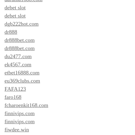
debet slot
debet slot
dgb222hot.com
dr888
dr888bet.com
dr888bet.com
du2477.com
ek4567.com
etbet16888.com
eu369clubs.com
FAFA123
faro168
fcharoenkit168.com
finnivips.com
finnivips.com
fiwdee.win