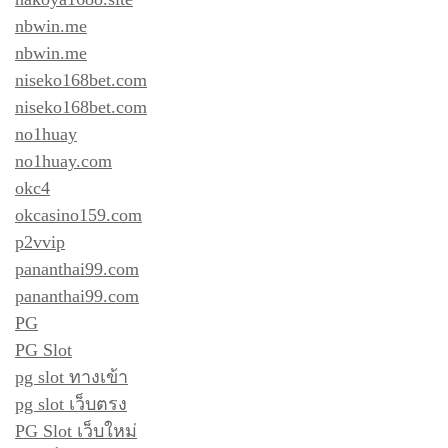
nbwin.me
nbwin.me
niseko168bet.com
niseko168bet.com
no1huay
no1huay.com
okc4
okcasino159.com
p2vvip
pananthai99.com
pananthai99.com
PG
PG Slot
pg slot ทางเข้า
pg slot เว็บตรง
PG Slot เว็บใหม่