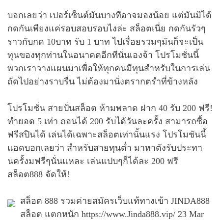
บอกเลยว่า เปอร์เซ็นต์มันบางทีอาจมองน้อย แต่มันมิได้
กดกันเพียงแค่รอบสอบรอบไงล่ะ สล็อตเนี่ย กดกันรัวๆ
ราวกับกด 10บาท รับ 1 บาท ไปเรื่อยรวมๆมันก็จะเป็น
ทุนของทุกท่านในอนาคตอีกทีนั่นเองจ้า โปรโมชั่นนี้
พวกเราวางแผนมาเพื่อให้ทุกคนมีทุนสำหรับในการเล่น
ถัดไปอย่างราบรื่น ไม่ต้องมานั่งตรากตรำที่ข้างหลัง
โปรโมชั่น สายปั่นสล็อต ห้ามพลาด ฝาก 40 รับ 200 ฟรี!
ทำยอด 5 เท่า ถอนได้ 200 รับได้วันละครั้ง สามารถซื้อ
ฟรีสปินได้ เล่นได้เฉพาะสล็อตเท่านั้นแรง โปรโมชันนี้
แอดบอกเลยว่า สำหรับสายทุนต่ำ มาหาตังรับประทา
นครั้งมฟรีๆนั่นแหละ เล่นแปบๆก็ได้ละ 200 ฟรี
สล็อต888 จัดให้!
สล็อต 888 รวมค่ายสมัครเว็บแท้ทางเข้า JINDA888
สล็อต แตกหนัก https://www.Jinda888.vip/ 23 Mar