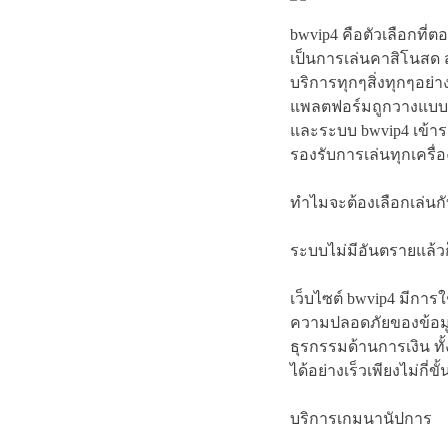
bwvip4 คือตัวเลือกที่ต
เป็นการเล่นคาสิโนสด ส
บริการทุกๆสิ่งทุกๆอย
แพลตฟอร์มถูกวางแบบให
และระบบ bwvip4 เข้าระ
รองรับการเล่นทุกเครื่อง
ทำไมจะต้องเลือกเล่นกั
ระบบไม่มีอันตรายแล้วก
เว็บไซต์ bwvip4 มีการใ
ความปลอดภัยของข้อมูล
ธุรกรรมด้านการเงิน ทั
ได้อย่างเร็วเพียงไม่กี่ข
บริการเกมนานัปการ