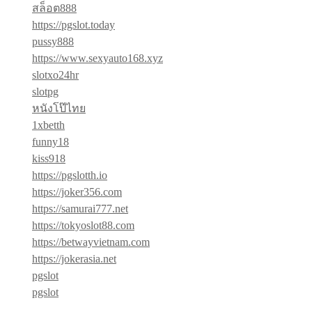
สล็อต888
https://pgslot.today
pussy888
https://www.sexyauto168.xyz
slotxo24hr
slotpg
หนังโป๊ไทย
1xbetth
funny18
kiss918
https://pgslotth.io
https://joker356.com
https://samurai777.net
https://tokyoslot88.com
https://betwayvietnam.com
https://jokerasia.net
pgslot
pgslot