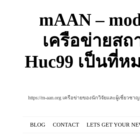
Skip
to
mAAN – mode
content
เครือข่ายสถ
Huc99 เป็นที่ห
https://m-aan.org เครือข่ายของนักวิจัยและผู้เชี่ยว
BLOG
CONTACT
LETS GET YOUR NE