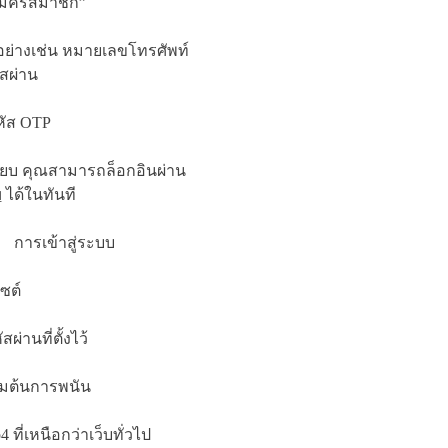
มัครสมาชิก”
อย่างเช่น หมายเลขโทรศัพท์
สผ่าน
หัส OTP
ียบ คุณสามารถล็อกอินผ่าน
บ
ได้ในทันที
การเข้าสู่ระบบ
ซต์
่านที่ตั้งไว้
ริ่มต้นการพนัน
ที่เหนือกว่าเว็บทั่วไป