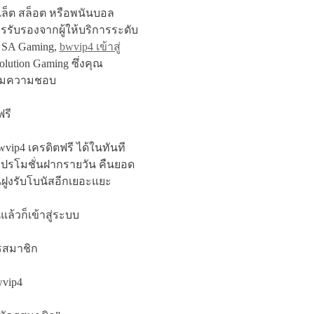
ูเล็ต สล็อต หรือพนันบอล
รรับรองจากผู้ให้บริการระดับ
น SA Gaming,
bwvip4 เข้าสู่
lution Gaming ซึ่งคุณ
ตามความชอบ
ฟรี
wvip4 เครดิตฟรี ได้ในทันที
ีโปรโมชั่นฝากรายวัน คืนยอด
อนฝูงรับโบนัสอีกเยอะแยะ
ล้วก็เข้าสู่ระบบ
รสมาชิก
wvip4