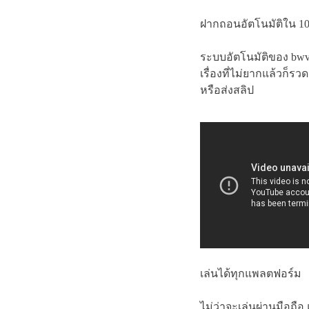
ฝากถอนอัตโนมัติใน 10 
ระบบอัตโนมัติของ bw
เรื่องที่ไม่ยากแล้วก็รว
หรือส่งสลิป
เล่นได้ทุกแพลตฟอร์ม
ไม่ว่าจะเล่นผ่านมือถือ