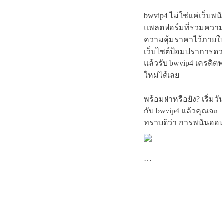
bwvip4 ไม่ใช่แค่เว็บพน
แพลตฟอร์มที่รวมความ
ความคุ้มราคาไว้ภายใน
เว็บไซต์ป้อมปราการดว
แล้วรับ bwvip4 เครดิตฟ
ใหม่ได้เลย
พร้อมฝ่าหรือยัง? เริ่มวัน
กับ bwvip4 แล้วคุณจะ
ทราบดีว่า การพนันออนไ
…