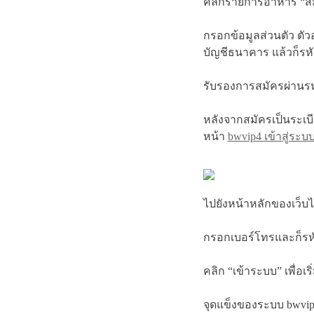
คลิกรายการอาหาร “ส
กรอกข้อมูลส่วนตัว ตัว
บัญชีธนาคาร แล้วก็รหั
รับรองการสมัครผ่านร
หลังจากสมัครเป็นระเบ
หน้า
bwvip4 เข้าสู่ระบ
ไปยังหน้าหลักของเว็บไ
กรอกเบอร์โทรและก็รหัสผ
คลิก “เข้าระบบ” เพื่อเ
จุดแข็งของระบบ bwvip4 