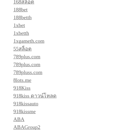
168สล็อต
188bet
188betth
1xbet
1xbetth
1xgameth.com
55สล็อต
789plus.com
789plus.com
789pluss.com
8lots.me
918Kiss
918kiss ดาวน์โหลด
918kissauto
918kissme
ABA
ABAGroup2