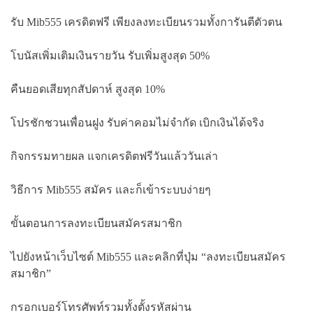
รับ Mib555 เครดิตฟรี เพียงลงทะเบียนรวมทั้งการันตีตัวตน
โบนัสเพิ่มเติมเงินรายวัน รับเพิ่มสูงสุด 50%
คืนยอดเสียทุกสัปดาห์ สูงสุด 10%
โปรชักชวนเพื่อนฝูง รับค่าคอมไม่จำกัด เบิกเงินได้จริง
กิจกรรมทายผล แจกเครดิตฟรีวันแล้ววันเล่า
วิธีการ Mib555 สมัคร และก็เข้าระบบง่ายๆ
ขั้นตอนการลงทะเบียนสมัครสมาชิก
ไปยังหน้าเว็บไซต์ Mib555 และคลิกที่ปุ่ม “ลงทะเบียนสมัคร
สมาชิก”
กรอกเบอร์โทรศัพท์รวมทั้งตั้งรหัสผ่าน