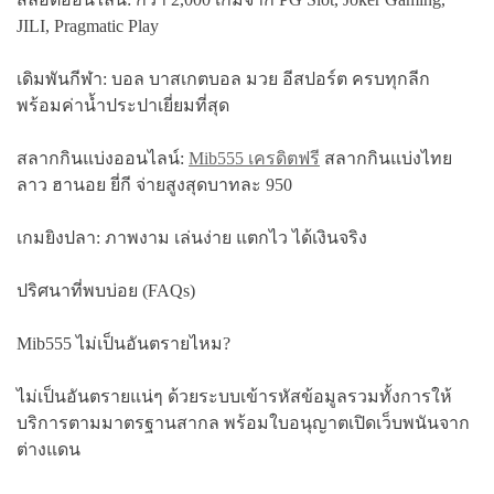
JILI, Pragmatic Play
เดิมพันกีฬา: บอล บาสเกตบอล มวย อีสปอร์ต ครบทุกลีก
พร้อมค่าน้ำประปาเยี่ยมที่สุด
สลากกินแบ่งออนไลน์:
Mib555 เครดิตฟรี
สลากกินแบ่งไทย
ลาว ฮานอย ยี่กี จ่ายสูงสุดบาทละ 950
เกมยิงปลา: ภาพงาม เล่นง่าย แตกไว ได้เงินจริง
ปริศนาที่พบบ่อย (FAQs)
Mib555 ไม่เป็นอันตรายไหม?
ไม่เป็นอันตรายแน่ๆ ด้วยระบบเข้ารหัสข้อมูลรวมทั้งการให้
บริการตามมาตรฐานสากล พร้อมใบอนุญาตเปิดเว็บพนันจาก
ต่างแดน