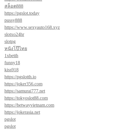
สล็อต888
https://pgslot.today
pussy888
https://www.sexyauto168.xyz
slotxo24hr
slotpg
หนังโป๊ไทย
1xbetth
funny18
kiss918
https://pgslotth.io
https://joker356.com
https://samurai777.net
https://tokyoslot88.com
https://betwayvietnam.com
https://jokerasia.net
pgslot
pgslot