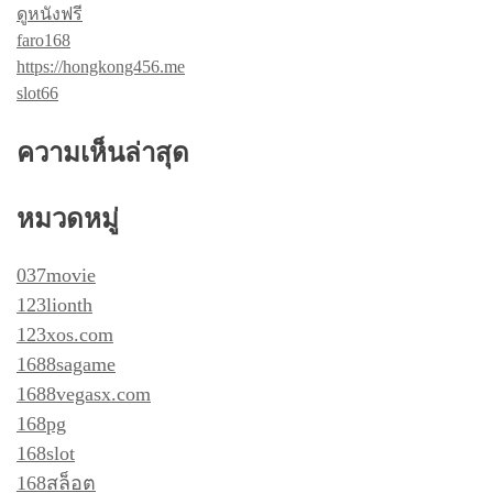
ดูหนังฟรี
faro168
https://hongkong456.me
slot66
ความเห็นล่าสุด
หมวดหมู่
037movie
123lionth
123xos.com
1688sagame
1688vegasx.com
168pg
168slot
168สล็อต