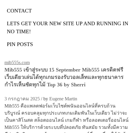
CONTACT
หมวดหมู่:
mib555s.com
LETS GET YOUR NEW SITE UP AND RUNNING IN
NO TIME!
PIN POSTS
mib555s.com
mib555s.com
Mib555 เข้าสู่ระบบ 15 September Mib555 เครดิตฟรี
เว็บเดียวเล่นได้ทุกเกมรองรับวอลเล็ทและทุกธนาคาร
กำไรเห็นชัดทุกไม้ Top 36 by Sherri
3 กรกฎาคม 2025
/
by
Eugene Martin
Mib555 คือแพลตฟอร์มเว็บไซต์พนันออนไลน์ที่ครบถ้วน
บริบูรณ์ ครอบคลุมทุกประเภทเกมเดิมพันในเว็บเดียว ไม่ว่าจะ
เป็นคาสิโนสด สล็อตออนไลน์ เกมกีฬา หรือลอตเตอรี่ออนไลน์
Mib555 ให้บริการด้วยระบบที่ปลอดภัย ทันสมัย รวมทั้งมีความ