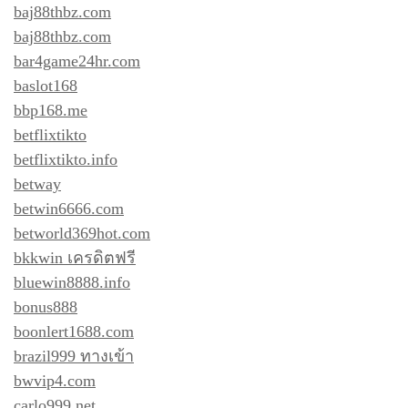
baj88thbz.com
baj88thbz.com
bar4game24hr.com
baslot168
bbp168.me
betflixtikto
betflixtikto.info
betway
betwin6666.com
betworld369hot.com
bkkwin เครดิตฟรี
bluewin8888.info
bonus888
boonlert1688.com
brazil999 ทางเข้า
bwvip4.com
carlo999.net