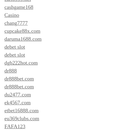
cashgame168
Casino
chang7777
cupcake88x.com
daruma1688.com
debet slot
debet slot
dgb222hot.com
dr888
dr888bet.com
dr888bet.com
du2477.com
ek4567.com
etbet16888.com
eu369clubs.com
FAFA123