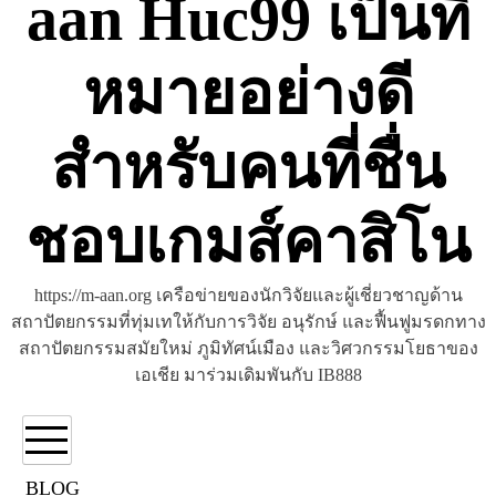
aan Huc99 เป็นที่
หมายอย่างดี
สำหรับคนที่ชื่น
ชอบเกมส์คาสิโน
https://m-aan.org เครือข่ายของนักวิจัยและผู้เชี่ยวชาญด้าน
สถาปัตยกรรมที่ทุ่มเทให้กับการวิจัย อนุรักษ์ และฟื้นฟูมรดกทาง
สถาปัตยกรรมสมัยใหม่ ภูมิทัศน์เมือง และวิศวกรรมโยธาของ
เอเชีย มาร่วมเดิมพันกับ IB888
BLOG