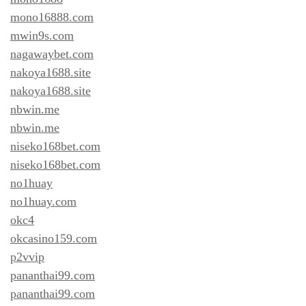
mono16888.com
mwin9s.com
nagawaybet.com
nakoya1688.site
nakoya1688.site
nbwin.me
nbwin.me
niseko168bet.com
niseko168bet.com
no1huay
no1huay.com
okc4
okcasino159.com
p2vvip
pananthai99.com
pananthai99.com