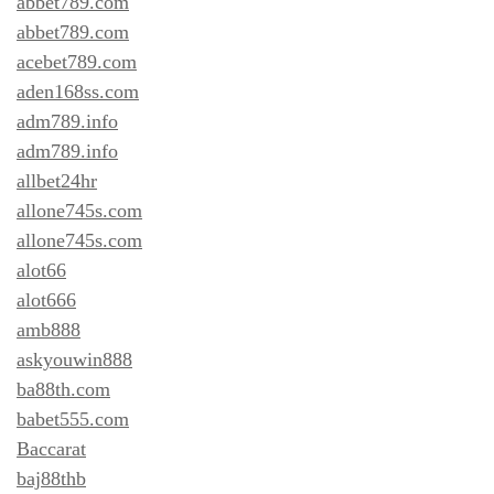
abbet789.com
abbet789.com
acebet789.com
aden168ss.com
adm789.info
adm789.info
allbet24hr
allone745s.com
allone745s.com
alot66
alot666
amb888
askyouwin888
ba88th.com
babet555.com
Baccarat
baj88thb