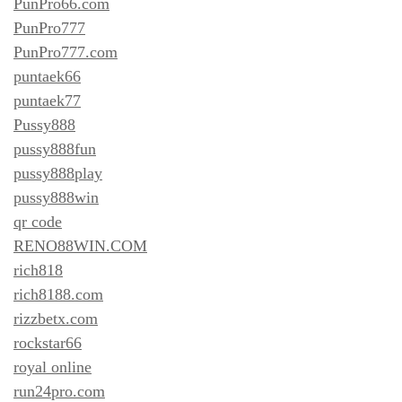
PunPro66.com
PunPro777
PunPro777.com
puntaek66
puntaek77
Pussy888
pussy888fun
pussy888play
pussy888win
qr code
RENO88WIN.COM
rich818
rich8188.com
rizzbetx.com
rockstar66
royal online
run24pro.com