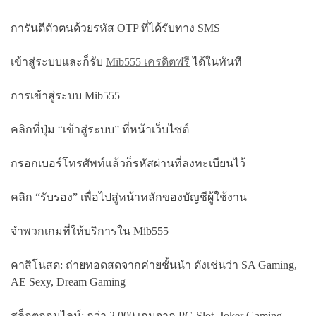
การันตีตัวตนด้วยรหัส OTP ที่ได้รับทาง SMS
เข้าสู่ระบบและก็รับ
Mib555 เครดิตฟรี
ได้ในทันที
การเข้าสู่ระบบ Mib555
คลิกที่ปุ่ม “เข้าสู่ระบบ” ที่หน้าเว็บไซต์
กรอกเบอร์โทรศัพท์แล้วก็รหัสผ่านที่ลงทะเบียนไว้
คลิก “รับรอง” เพื่อไปสู่หน้าหลักของบัญชีผู้ใช้งาน
จำพวกเกมที่ให้บริการใน Mib555
คาสิโนสด: ถ่ายทอดสดจากค่ายชั้นนำ ดังเช่นว่า SA Gaming,
AE Sexy, Dream Gaming
สล็อตออนไลน์: กว่า 2,000 เกมจาก PG Slot, Joker Gaming,