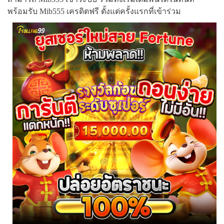
พร้อมรับ Mib555 เครดิตฟรี ตั้งแต่ครั้งแรกที่เข้าร่วม