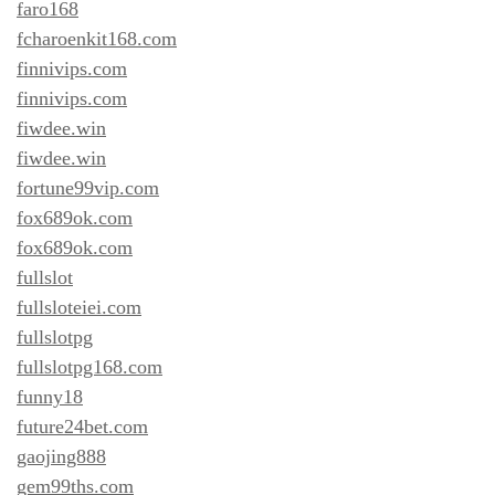
faro168
fcharoenkit168.com
finnivips.com
finnivips.com
fiwdee.win
fiwdee.win
fortune99vip.com
fox689ok.com
fox689ok.com
fullslot
fullsloteiei.com
fullslotpg
fullslotpg168.com
funny18
future24bet.com
gaojing888
gem99ths.com