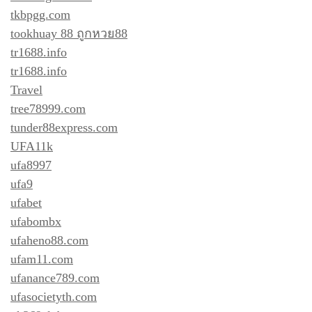
tkbpgg.com
tookhuay 88 ถูกหวย88
tr1688.info
tr1688.info
Travel
tree78999.com
tunder88express.com
UFA11k
ufa8997
ufa9
ufabet
ufabombx
ufaheno88.com
ufam11.com
ufanance789.com
ufasocietyth.com