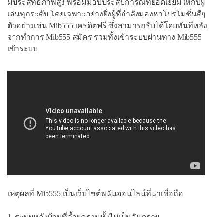
มีประสิทธิภาพสูง พร้อมมอบประสบการณ์ที่ยอดเยี่ยมให้กับผู้
เล่นทุกระดับ โดยเฉพาะอย่างยิ่งผู้ที่กำลังมองหาโปรโมชั่นดีๆ
ตัวอย่างเช่น Mib555 เครดิตฟรี ซึ่งสามารถรับได้โดยทันทีหลัง
จากทำการ Mib555 สมัคร รวมทั้งเข้าระบบผ่านทาง Mib555
เข้าระบบ
เหตุผลที่ Mib555 เป็นเว็บไซต์พนันออนไลน์ที่น่าเชื่อถือ
1. ระบบหลังบ้านที่ล้ำยุครวมทั้งไม่เป็นอันตราย