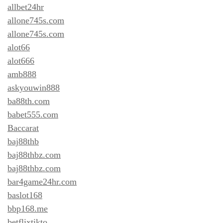
allbet24hr
allone745s.com
allone745s.com
alot66
alot666
amb888
askyouwin888
ba88th.com
babet555.com
Baccarat
baj88thb
baj88thbz.com
baj88thbz.com
bar4game24hr.com
baslot168
bbp168.me
betflixtikto