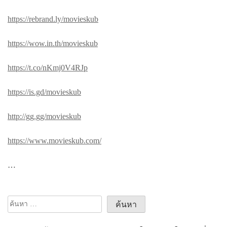
https://rebrand.ly/movieskub
https://wow.in.th/movieskub
https://t.co/nKmj0V4RJp
https://is.gd/movieskub
http://gg.gg/movieskub
https://www.movieskub.com/
…
ค้นหา
สำหรับ: