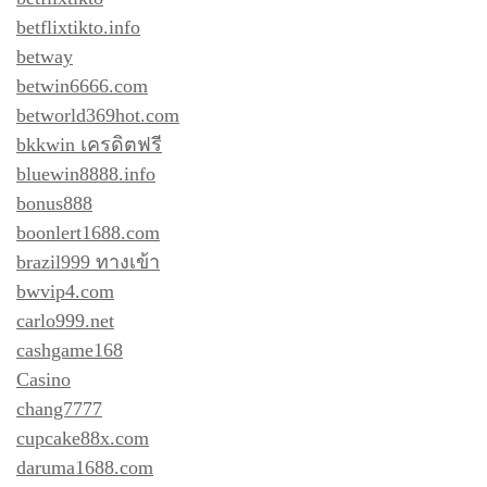
betflixtikto.info
betway
betwin6666.com
betworld369hot.com
bkkwin เครดิตฟรี
bluewin8888.info
bonus888
boonlert1688.com
brazil999 ทางเข้า
bwvip4.com
carlo999.net
cashgame168
Casino
chang7777
cupcake88x.com
daruma1688.com