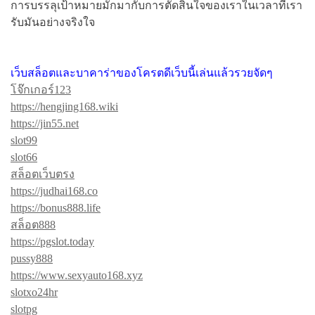
การบรรลุเป้าหมายมักมากับการตัดสินใจของเราในเวลาที่เรา
รับมันอย่างจริงใจ
เว็บสล็อตและบาคาร่าของโครตดีเว็บนี้เล่นแล้วรวยจัดๆ
โจ๊กเกอร์123
https://hengjing168.wiki
https://jin55.net
slot99
slot66
สล็อตเว็บตรง
https://judhai168.co
https://bonus888.life
สล็อต888
https://pgslot.today
pussy888
https://www.sexyauto168.xyz
slotxo24hr
slotpg