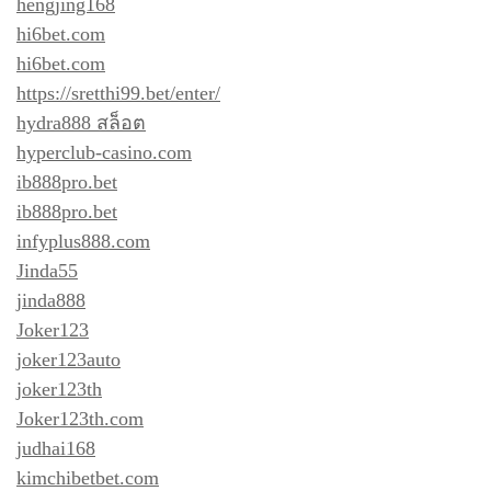
hengjing168
hi6bet.com
hi6bet.com
https://sretthi99.bet/enter/
hydra888 สล็อต
hyperclub-casino.com
ib888pro.bet
ib888pro.bet
infyplus888.com
Jinda55
jinda888
Joker123
joker123auto
joker123th
Joker123th.com
judhai168
kimchibetbet.com