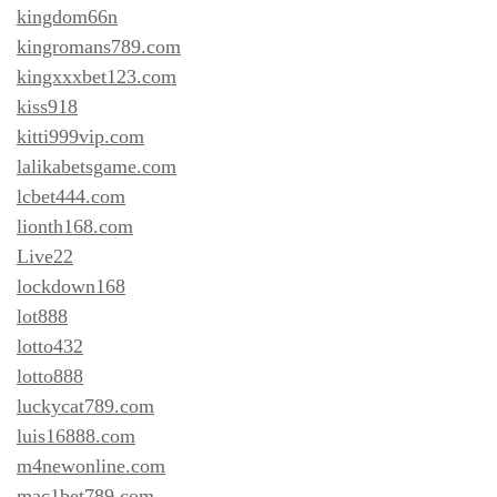
kingdom66n
kingromans789.com
kingxxxbet123.com
kiss918
kitti999vip.com
lalikabetsgame.com
lcbet444.com
lionth168.com
Live22
lockdown168
lot888
lotto432
lotto888
luckycat789.com
luis16888.com
m4newonline.com
mac1bet789.com