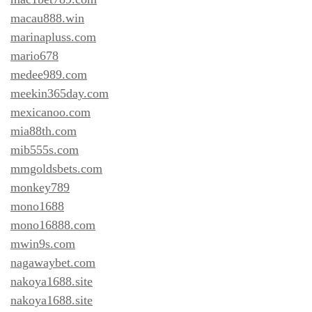
macau888.win
marinapluss.com
mario678
medee989.com
meekin365day.com
mexicanoo.com
mia88th.com
mib555s.com
mmgoldsbets.com
monkey789
mono1688
mono16888.com
mwin9s.com
nagawaybet.com
nakoya1688.site
nakoya1688.site