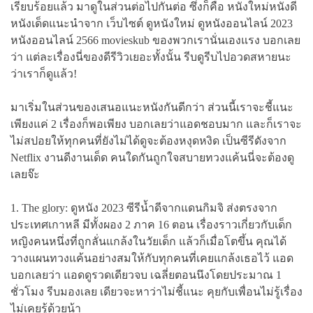
เรียบร้อยแล้ว มาดูในส่วนต่อไปกันต่อ ซึ่งก็คือ หนังใหม่หนังดี
หนังเด็ดแนะนำจาก เว็บไซต์ ดูหนังใหม่ ดูหนังออนไลน์ 2023
หนังออนไลน์ 2566 movieskub ของพวกเรานั่นเองแรง บอกเลย
ว่า แต่ละเรื่องนี่ของดีรีวิวเยอะทั้งนั้น รีบดูรีบไปอวดสหายนะ
ว่าเราก็ดูแล้ว!
มาเริ่มในส่วนของเสนอแนะหนังกันดีกว่า ส่วนนี้เราจะชี้แนะ
เพียงแค่ 2 เรื่องก็พอเพียง บอกเลยว่าแอดชอบมาก และก็เราจะ
ไม่สปอยให้ทุกคนที่ยังไม่ได้ดูจะต้องหงุดหงิด เป็นซีรีดังจาก
Netflix งานดีงานเด็ด คนใดกันถูกใจสบายทวงแค้นนี่จะต้องดู
เลยจ๊ะ
1. The glory: ดูหนัง 2023 ซีรีน้ำดีจากแดนกิมจิ ส่งตรงจาก
ประเทศเกาหลี มีทั้งผอง 2 ภาค 16 ตอน เรื่องราวเกี่ยวกับเด็ก
หญิงคนหนึ่งที่ถูกลั่นแกล้งในวัยเด็ก แล้วก็เมื่อโตขึ้น คุณได้
วางแผนทวงแค้นอย่างสมให้กับทุกคนที่เคยแกล้งเธอไว้ แอด
บอกเลยว่า แอดดูรวดเดียวจบ เฉลี่ยตอนนึงโดยประมาณ 1
ชั่วโมง รีบมองเลย เดียวจะหาว่าไม่ชี้แนะ คุยกับเพื่อนไม่รู้เรื่อง
ไม่เคยรู้ด้วยน้า