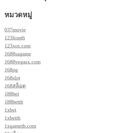
หมวดหมู่
037movie
123lionth
123xos.com
1688sagame
1688vegasx.com
168pg
168slot
168สล็อต
188bet
188betth
1xbet
1xbetth
1xgameth.com