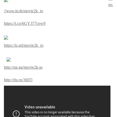
ps:
//wow.in.th/movie2k_io
https://t.co/6GY377cew9
https://is.gd/movie2k_io
http://gg.gg/movie2k-io
http://rlu.ru/3fdTl