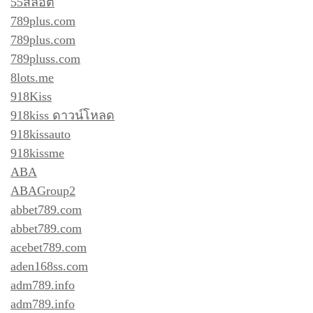
55สล็อต
789plus.com
789plus.com
789pluss.com
8lots.me
918Kiss
918kiss ดาวน์โหลด
918kissauto
918kissme
ABA
ABAGroup2
abbet789.com
abbet789.com
acebet789.com
aden168ss.com
adm789.info
adm789.info