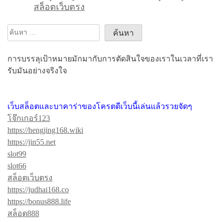
น
สล็อตเว็บตรง
ว
เ
ค้นหา
รื่
สำหรับ:
การบรรลุเป้าหมายมักมากับการตัดสินใจของเราในเวลาที่เรา
อ
รับมันอย่างจริงใจ
ง
เว็บสล็อตและบาคาร่าของโครตดีเว็บนี้เล่นแล้วรวยจัดๆ
โจ๊กเกอร์123
https://hengjing168.wiki
https://jin55.net
slot99
slot66
สล็อตเว็บตรง
https://judhai168.co
https://bonus888.life
สล็อต888