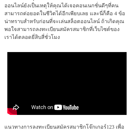
ออนไลน์ยังเป็นเหตุให้คุณได้เจอคอนเนกชั่นดีๆที่คน
สามารถต่อยอดในชีวิตได้อีกเพียบเลย และนี่ก็คือ 4 ข้อ
น่าทราบสำหรับก่อนที่จะเล่นสล็อตออนไลน์ ถ้าเกิดคุณ
พอใจสามารถลงทะเบียนสมัครสมาชิกที่เว็บไซต์ของ
เราได้ตลอดยี่สิบสี่ชั่วโมง
แนวทางการลงทะเบียนสมัครสมาชิกโจ๊กเกอร์123 เพื่อ