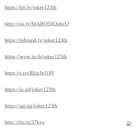
https://bit.ly/joker123th
http://ow.ly/MARQ50Ou6cO
https://rebrand.ly/joker123th
https://wow.in.th/joker123th
https://t.co/RIszJeJ1PI
https://is.gd/joker123th
https://gg.gg/joker123th
http://rlu.ru/37kys