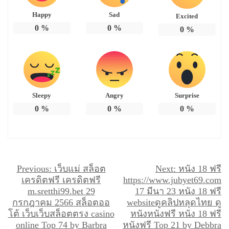
Happy
Sad
Excited
0
%
0
%
0
%
Sleepy
Angry
Surprise
0
%
0
%
0
%
แ
Previous:
เว็บแม่ สล็อต
Next:
หนัง 18 ฟรี
เครดิตฟรี เครดิตฟรี
https://www.jubyet69.com
น
m.sretthi99.bet 29
17 มีนา 23 หนัง 18 ฟรี
ะ
กรกฎาคม 2566 สล็อตออ
websiteดูคลิปหลุดไทย ดู
โต้ เว็บเว็บสล็อตตรง casino
หนังหนังฟรี หนัง 18 ฟรี
แ
online Top 74 by Barbra
หนังฟรี Top 21 by Debbra