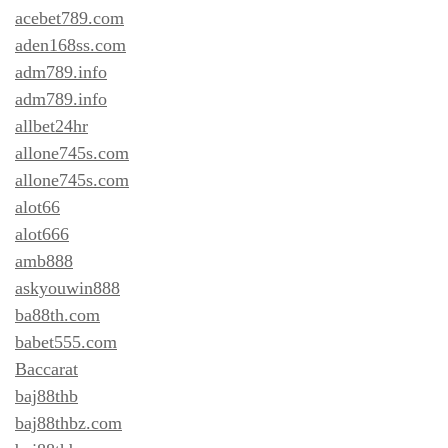
acebet789.com
aden168ss.com
adm789.info
adm789.info
allbet24hr
allone745s.com
allone745s.com
alot66
alot666
amb888
askyouwin888
ba88th.com
babet555.com
Baccarat
baj88thb
baj88thbz.com