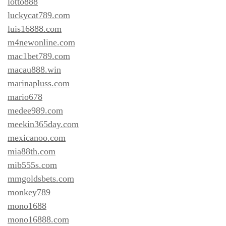
lotto888
luckycat789.com
luis16888.com
m4newonline.com
mac1bet789.com
macau888.win
marinapluss.com
mario678
medee989.com
meekin365day.com
mexicanoo.com
mia88th.com
mib555s.com
mmgoldsbets.com
monkey789
mono1688
mono16888.com