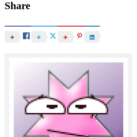
Share