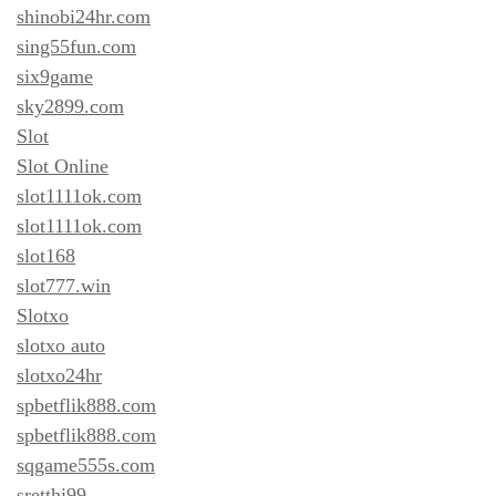
shinobi24hr.com
sing55fun.com
six9game
sky2899.com
Slot
Slot Online
slot1111ok.com
slot1111ok.com
slot168
slot777.win
Slotxo
slotxo auto
slotxo24hr
spbetflik888.com
spbetflik888.com
sqgame555s.com
sretthi99