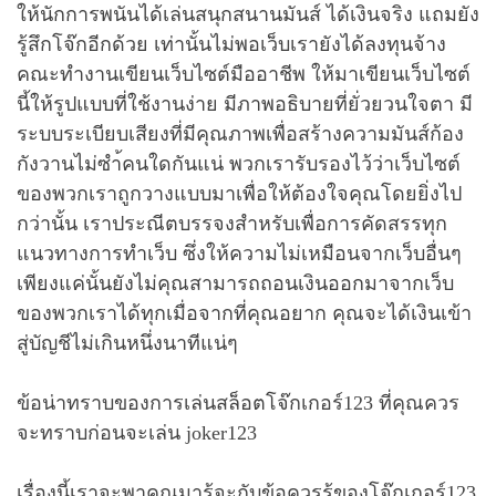
ให้นักการพนันได้เล่นสนุกสนานมันส์ ได้เงินจริง แถมยัง
รู้สึกโจ๊กอีกด้วย เท่านั้นไม่พอเว็บเรายังได้ลงทุนจ้าง
คณะทำงานเขียนเว็บไซต์มืออาชีพ ให้มาเขียนเว็บไซต์
นี้ให้รูปแบบที่ใช้งานง่าย มีภาพอธิบายที่ยั่วยวนใจตา มี
ระบบระเบียบเสียงที่มีคุณภาพเพื่อสร้างความมันส์ก้อง
กังวานไม่ซำ้คนใดกันแน่ พวกเรารับรองไว้ว่าเว็บไซต์
ของพวกเราถูกวางแบบมาเพื่อให้ต้องใจคุณโดยยิ่งไป
กว่านั้น เราประณีตบรรจงสำหรับเพื่อการคัดสรรทุก
แนวทางการทำเว็บ ซึ่งให้ความไม่เหมือนจากเว็บอื่นๆ
เพียงแค่นั้นยังไม่คุณสามารถถอนเงินออกมาจากเว็บ
ของพวกเราได้ทุกเมื่อจากที่คุณอยาก คุณจะได้เงินเข้า
สู่บัญชีไม่เกินหนึ่งนาทีแน่ๆ
ข้อน่าทราบของการเล่นสล็อตโจ๊กเกอร์123 ที่คุณควร
จะทราบก่อนจะเล่น joker123
เรื่องนี้เราจะพาคุณมารู้จะกับข้อควรรู้ของโจ๊กเกอร์123