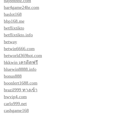
baj88thbz.com
bar4game24hr.com
baslot168
bbp168.me
betflixtikto
betflixtikto.info
betway
betwin6666.com
betworld369hot.com
bkkwin เครดิตฟรี
bluewin8888.info
bonus888
boonlert1688.com
brazil999 ทางเข้า
bwvip4.com
carlo999.net
cashgame168