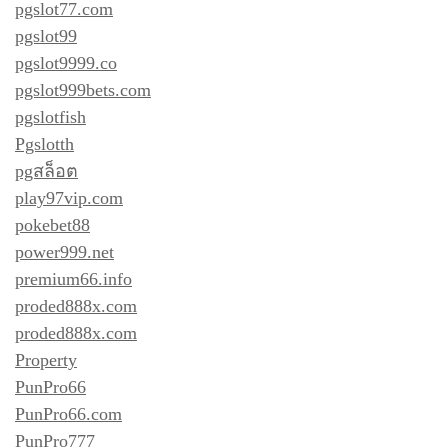
pgslot77.com
pgslot99
pgslot9999.co
pgslot999bets.com
pgslotfish
Pgslotth
pgสล็อต
play97vip.com
pokebet88
power999.net
premium66.info
proded888x.com
proded888x.com
Property
PunPro66
PunPro66.com
PunPro777