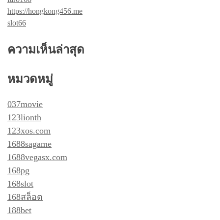
https://hongkong456.me
slot66
ความเห็นล่าสุด
หมวดหมู่
037movie
123lionth
123xos.com
1688sagame
1688vegasx.com
168pg
168slot
168สล็อต
188bet