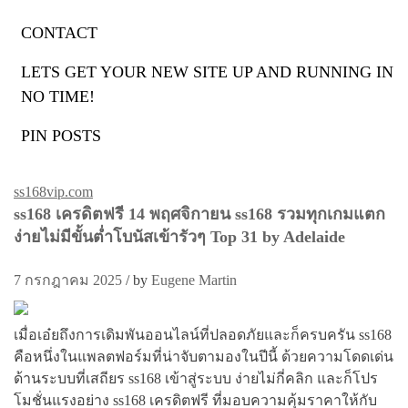
CONTACT
หมวดหมู่:
ss168vip.com
LETS GET YOUR NEW SITE UP AND RUNNING IN
NO TIME!
PIN POSTS
ss168vip.com
ss168vip.com
ss168 เครดิตฟรี 14 พฤศจิกายน ss168 รวมทุกเกมแตก
ง่ายไม่มีขั้นต่ำโบนัสเข้ารัวๆ Top 31 by Adelaide
7 กรกฎาคม 2025
/
by
Eugene Martin
เมื่อเอ๋ยถึงการเดิมพันออนไลน์ที่ปลอดภัยและก็ครบครัน ss168
คือหนึ่งในแพลตฟอร์มที่น่าจับตามองในปีนี้ ด้วยความโดดเด่น
ด้านระบบที่เสถียร ss168 เข้าสู่ระบบ ง่ายไม่กี่คลิก และก็โปร
โมชั่นแรงอย่าง ss168 เครดิตฟรี ที่มอบความคุ้มราคาให้กับ