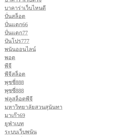
บาคาร่าเว็บไหนดี
ปั่นสล็อต
ปั่นแตก66
ปั่นแตก77
ปันโปร777
พนันออนไลน์
พอต
พีจี
พีจีสล็อต
พุชชี่888
พุซซี่888
ฟลูสล็อตพีจี
มหาวิทยาลัยสวนสุนันทา
มาเก๊า69
ยูฟ่าเบท
ระบบเว็บพนัน