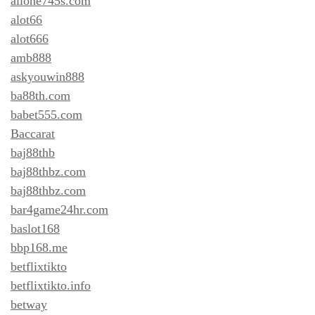
allone745s.com
alot66
alot666
amb888
askyouwin888
ba88th.com
babet555.com
Baccarat
baj88thb
baj88thbz.com
baj88thbz.com
bar4game24hr.com
baslot168
bbp168.me
betflixtikto
betflixtikto.info
betway