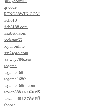
pussy888win
qr code
RENO88WIN.COM
rich818
rich8188.com
rizzbetx.com
rockstar66
royal online
run24pro.com
runway789s.com
sagame
sagame168
sagame168th
sagame168th.com
sawan888 เครดิตฟรี
sawan888 เครดิตฟรี
sbobet