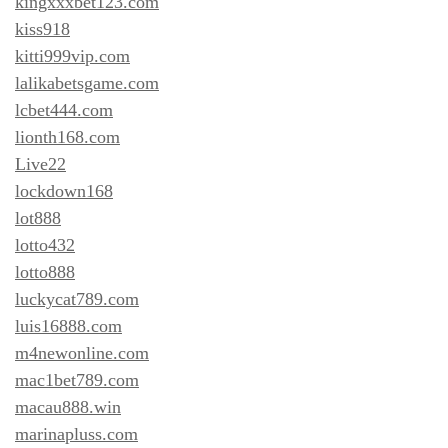
kingxxxbet123.com
kiss918
kitti999vip.com
lalikabetsgame.com
lcbet444.com
lionth168.com
Live22
lockdown168
lot888
lotto432
lotto888
luckycat789.com
luis16888.com
m4newonline.com
mac1bet789.com
macau888.win
marinapluss.com