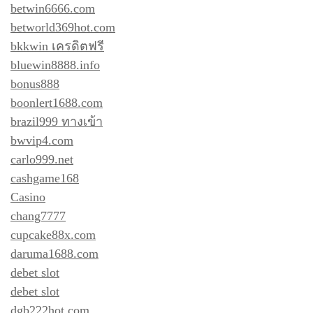
betwin6666.com
betworld369hot.com
bkkwin เครดิตฟรี
bluewin8888.info
bonus888
boonlert1688.com
brazil999 ทางเข้า
bwvip4.com
carlo999.net
cashgame168
Casino
chang7777
cupcake88x.com
daruma1688.com
debet slot
debet slot
dgb222hot.com