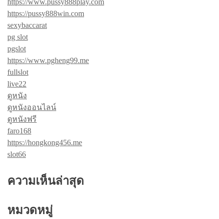
https://www.pussy888play.com
https://pussy888win.com
sexybaccarat
pg slot
pgslot
https://www.pgheng99.me
fullslot
live22
ดูหนัง
ดูหนังออนไลน์
ดูหนังฟรี
faro168
https://hongkong456.me
slot66
ความเห็นล่าสุด
หมวดหมู่