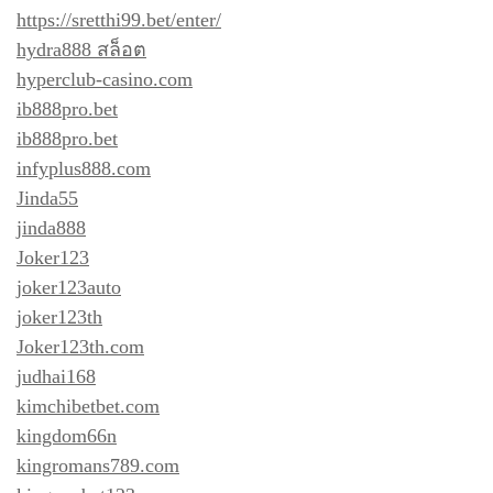
https://sretthi99.bet/enter/
hydra888 สล็อต
hyperclub-casino.com
ib888pro.bet
ib888pro.bet
infyplus888.com
Jinda55
jinda888
Joker123
joker123auto
joker123th
Joker123th.com
judhai168
kimchibetbet.com
kingdom66n
kingromans789.com