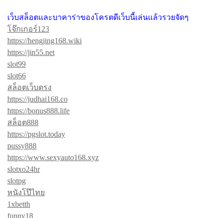
เว็บสล็อตและบาคาร่าของโครตดีเว็บนี้เล่นแล้วรวยจัดๆ
โจ๊กเกอร์123
https://hengjing168.wiki
https://jin55.net
slot99
slot66
สล็อตเว็บตรง
https://judhai168.co
https://bonus888.life
สล็อต888
https://pgslot.today
pussy888
https://www.sexyauto168.xyz
slotxo24hr
slotpg
หนังโป๊ไทย
1xbetth
funny18