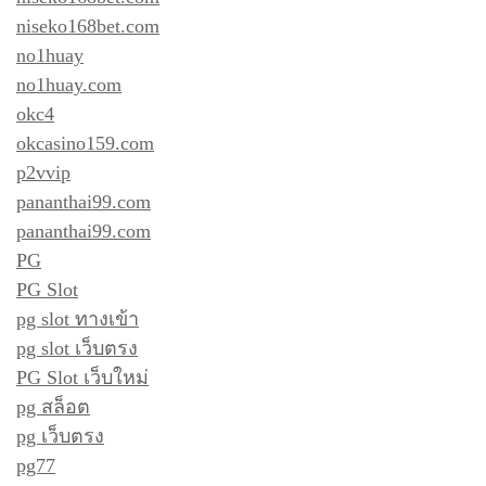
niseko168bet.com
no1huay
no1huay.com
okc4
okcasino159.com
p2vvip
pananthai99.com
pananthai99.com
PG
PG Slot
pg slot ทางเข้า
pg slot เว็บตรง
PG Slot เว็บใหม่
pg สล็อต
pg เว็บตรง
pg77