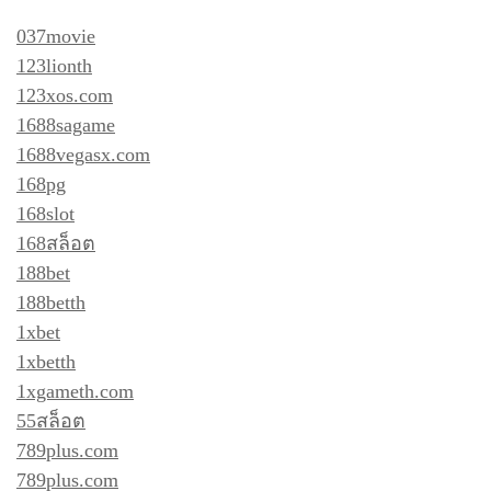
037movie
123lionth
123xos.com
1688sagame
1688vegasx.com
168pg
168slot
168สล็อต
188bet
188betth
1xbet
1xbetth
1xgameth.com
55สล็อต
789plus.com
789plus.com