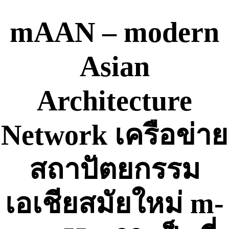
Skip
to
mAAN – modern
content
Asian
Architecture
Network เครือข่าย
สถาปัตยกรรม
เอเชียสมัยใหม่ m-