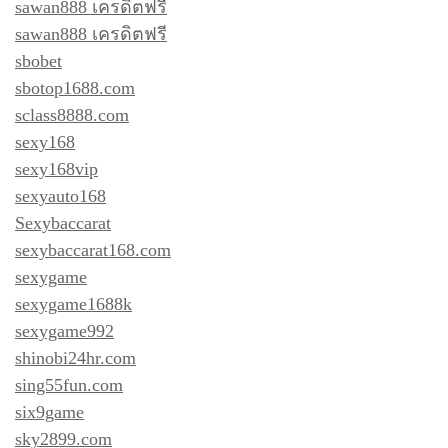
sawan888 เครดิตฟรี
sawan888 เครดิตฟรี
sbobet
sbotop1688.com
sclass8888.com
sexy168
sexy168vip
sexyauto168
Sexybaccarat
sexybaccarat168.com
sexygame
sexygame1688k
sexygame992
shinobi24hr.com
sing55fun.com
six9game
sky2899.com