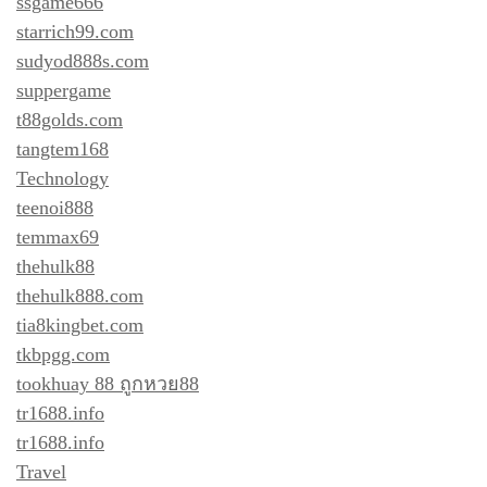
ssgame666
starrich99.com
sudyod888s.com
suppergame
t88golds.com
tangtem168
Technology
teenoi888
temmax69
thehulk88
thehulk888.com
tia8kingbet.com
tkbpgg.com
tookhuay 88 ถูกหวย88
tr1688.info
tr1688.info
Travel