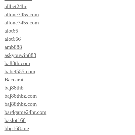
allbet24hr
allone745s.com
allone745s.com
alot66
alot666
amb888
askyouwin888
ba88th.com
babet555.com
Baccarat
baj88thb
baj88thbz.com
baj88thbz.com
bar4game24hr.com
baslot168
bbp168.me