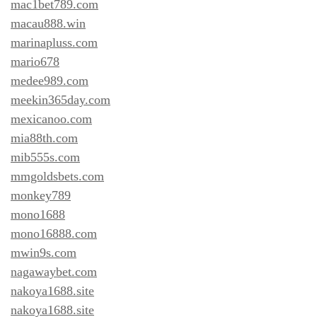
mac1bet789.com
macau888.win
marinapluss.com
mario678
medee989.com
meekin365day.com
mexicanoo.com
mia88th.com
mib555s.com
mmgoldsbets.com
monkey789
mono1688
mono16888.com
mwin9s.com
nagawaybet.com
nakoya1688.site
nakoya1688.site