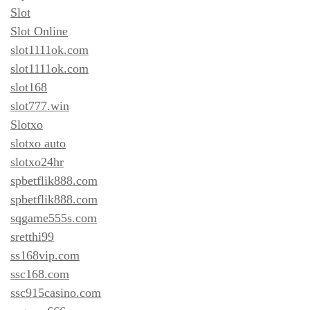
Slot
Slot Online
slot1111ok.com
slot1111ok.com
slot168
slot777.win
Slotxo
slotxo auto
slotxo24hr
spbetflik888.com
spbetflik888.com
sqgame555s.com
sretthi99
ss168vip.com
ssc168.com
ssc915casino.com