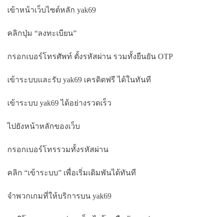
เข้าหน้าเว็บไซต์หลัก yak69
คลิกปุ่ม “ลงทะเบียน”
กรอกเบอร์โทรศัพท์ ตั้งรหัสผ่าน รวมทั้งยืนยัน OTP
เข้าระบบและรับ yak69 เครดิตฟรี ได้ในทันที
เข้าระบบ yak69 ได้อย่างรวดเร็ว
ไปยังหน้าหลักของเว็บ
กรอกเบอร์โทรรวมทั้งรหัสผ่าน
คลิก “เข้าระบบ” เพื่อเริ่มเดิมพันได้ทันที
จำพวกเกมที่ให้บริการบน yak69