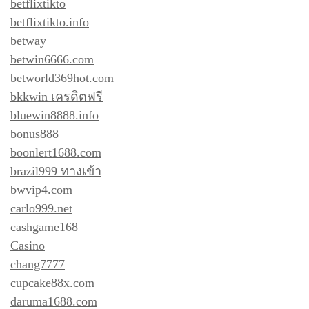
betflixtikto
betflixtikto.info
betway
betwin6666.com
betworld369hot.com
bkkwin เครดิตฟรี
bluewin8888.info
bonus888
boonlert1688.com
brazil999 ทางเข้า
bwvip4.com
carlo999.net
cashgame168
Casino
chang7777
cupcake88x.com
daruma1688.com