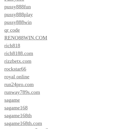
pussy888fun
pussy888play
pussy888win
qr code
RENO88WIN.COM
rich818
rich8188.com
rizzbetx.com
rockstar66
royal online
run24pro.com
runway789s.com
sagame
sagame168
sagame168th
sagame168th.com