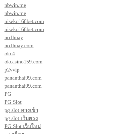
nbwin.me
nbwin.me
niseko168bet.com
niseko168bet.com
no1huay
no1huay.com
okc4
okcasino159.com
p2vvip
pananthai99.com
pananthai99.com
PG
PG Slot
pg slot ทางเข้า
pg slot เว็บตรง
PG Slot เว็บใหม่