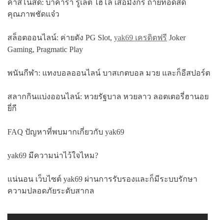
คาสิโนสด: บาคาร่า รูเล็ต ไฮโล เสือมังกร ถ่ายทอดสด
คุณภาพชัดแจ๋ว
สล็อตออนไลน์: ค่ายดัง PG Slot,
yak69 เครดิตฟรี
Joker
Gaming, Pragmatic Play
พนันกีฬา: แทงบอลออนไลน์ บาสเกตบอล มวย และก็อีสปอร์ต
สลากกินแบ่งออนไลน์: หวยรัฐบาล หวยลาว ลอตเตอรี่ฮานอย
ยี่กี
FAQ ปัญหาที่พบมากเกี่ยวกับ yak69
yak69 มีความน่าไว้ใจไหม?
แน่นอน เว็บไซต์ yak69 ผ่านการรับรองและก็มีระบบรักษา
ความปลอดภัยระดับสากล