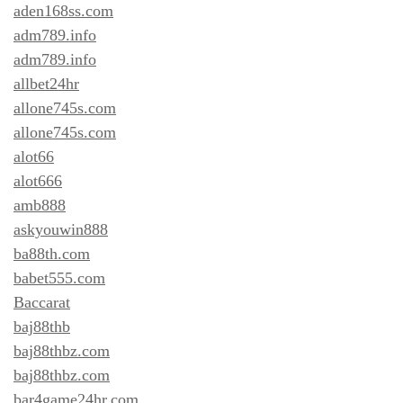
aden168ss.com
adm789.info
adm789.info
allbet24hr
allone745s.com
allone745s.com
alot66
alot666
amb888
askyouwin888
ba88th.com
babet555.com
Baccarat
baj88thb
baj88thbz.com
baj88thbz.com
bar4game24hr.com