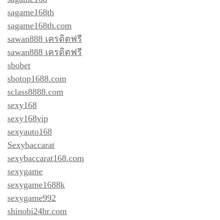
sagame168th
sagame168th.com
sawan888 เครดิตฟรี
sawan888 เครดิตฟรี
sbobet
sbotop1688.com
sclass8888.com
sexy168
sexy168vip
sexyauto168
Sexybaccarat
sexybaccarat168.com
sexygame
sexygame1688k
sexygame992
shinobi24hr.com