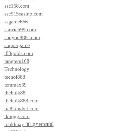
ssc168.com
ssc915casino.com
ssgame666
starrich99.com
sudyod888s.com
suppergame
t88golds.com
tangtem168
Technology
teenoi888
temmax69
thehulk88
thehulk888.com
tia8kingbet.com
tkbpgg.com
tookhuay 88 ถูกหวย88