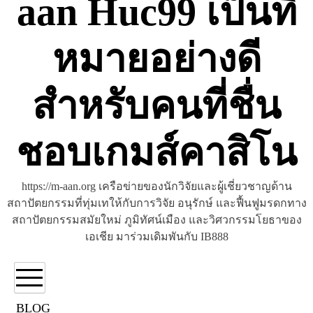
aan Huc99 เป็นที่
หมายอย่างดี
สำหรับคนที่ชื่น
ชอบเกมส์คาสิโน
https://m-aan.org เครือข่ายของนักวิจัยและผู้เชี่ยวชาญด้าน
สถาปัตยกรรมที่ทุ่มเทให้กับการวิจัย อนุรักษ์ และฟื้นฟูมรดกทาง
สถาปัตยกรรมสมัยใหม่ ภูมิทัศน์เมือง และวิศวกรรมโยธาของ
เอเชีย มาร่วมเดิมพันกับ IB888
BLOG