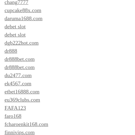
chang7777
cupcake88x.com
daruma1688.com
debet slot
debet slot
dgb222hot.com
dr888
dr888bet.com
dr888bet.com
du2477.com
ek4567.com
etbet16888.com
eu369clubs.com
FAFA123
faro168
fcharoenkit168.com
finnivips.com