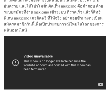
ถ้าเกิดคุณกำลังมองหาเว็บพนันออนไลน์ที่ครบวงจร ไม่มี
อันตราย และให้โปรโมชั่นจัดเต็ม mexicano คือคำตอบ ด้วย
ระบบสมัครที่ง่าย mexicano เข้าระบบ ที่รวดเร็ว แล้วก็สิทธิ
พิเศษ mexicano เครดิตฟรี ที่ให้จริง อย่าคอยช้า! ลงทะเบียน
สมัครสมาชิกวันนี้เพื่อเปิดประสบการณ์ใหม่ในโลกของการ
พนันออนไลน์
…