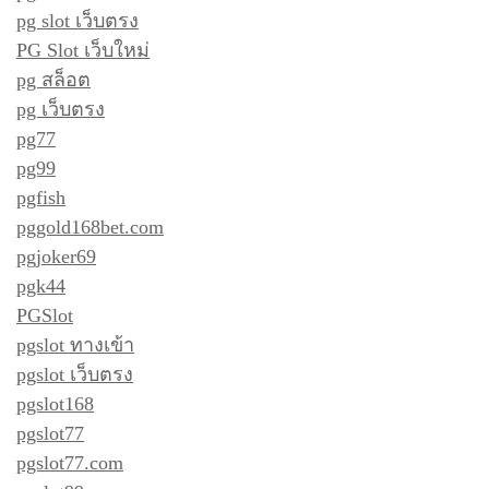
pg slot เว็บตรง
PG Slot เว็บใหม่
pg สล็อต
pg เว็บตรง
pg77
pg99
pgfish
pggold168bet.com
pgjoker69
pgk44
PGSlot
pgslot ทางเข้า
pgslot เว็บตรง
pgslot168
pgslot77
pgslot77.com