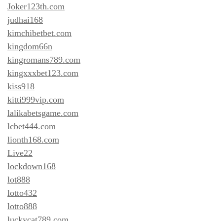
Joker123th.com
judhai168
kimchibetbet.com
kingdom66n
kingromans789.com
kingxxxbet123.com
kiss918
kitti999vip.com
lalikabetsgame.com
lcbet444.com
lionth168.com
Live22
lockdown168
lot888
lotto432
lotto888
luckycat789.com