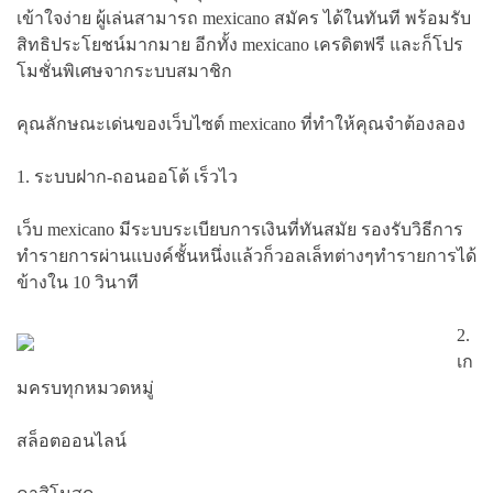
เข้าใจง่าย ผู้เล่นสามารถ mexicano สมัคร ได้ในทันที พร้อมรับ
สิทธิประโยชน์มากมาย อีกทั้ง mexicano เครดิตฟรี และก็โปร
โมชั่นพิเศษจากระบบสมาชิก
คุณลักษณะเด่นของเว็บไซต์ mexicano ที่ทำให้คุณจำต้องลอง
1. ระบบฝาก-ถอนออโต้ เร็วไว
เว็บ mexicano มีระบบระเบียบการเงินที่ทันสมัย รองรับวิธีการ
ทำรายการผ่านแบงค์ชั้นหนึ่งแล้วก็วอลเล็ทต่างๆทำรายการได้
ข้างใน 10 วินาที
2.
เก
มครบทุกหมวดหมู่
สล็อตออนไลน์