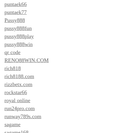
puntaek66
puntaek77
Pussy888
pussy888fun
pussy888play
pussy888win
qr code
RENO88WIN.COM
rich818
rich8188.com
rizzbetx.com
rockstar66
royal online
run24pro.com
runway789s.com
sagame
sagame168