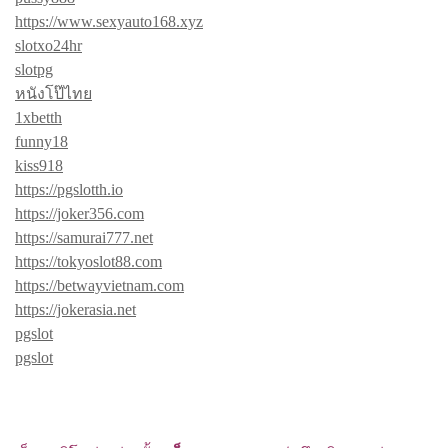
https://www.sexyauto168.xyz
slotxo24hr
slotpg
หนังโป๊ไทย
1xbetth
funny18
kiss918
https://pgslotth.io
https://joker356.com
https://samurai777.net
https://tokyoslot88.com
https://betwayvietnam.com
https://jokerasia.net
pgslot
pgslot