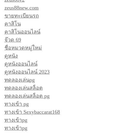
zeus88new.com
ขายทะเบียนรถ
คาสิโน
คาสิโนออนไลน์
จ๊วด 69
ชื่อหมวดหมู่ใหม่
ดูหนัง
ดูหนังออนไลน์
ดูหนังออนไลน์ 2023
ทดลองเล่นpg
ทดลองเล่นสล็อต
ทดลองเล่นสล็อต pg
ทางเข้า pg
ทางเข้า Sexybaccarat168
ทางเข้าpg
ทางเข้าpg