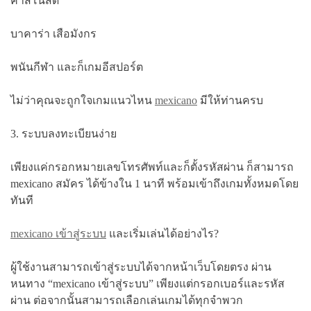
คาสิโนสด
บาคาร่า เสือมังกร
พนันกีฬา และก็เกมอีสปอร์ต
ไม่ว่าคุณจะถูกใจเกมแนวไหน
mexicano
มีให้ท่านครบ
3. ระบบลงทะเบียนง่าย
เพียงแค่กรอกหมายเลขโทรศัพท์และก็ตั้งรหัสผ่าน ก็สามารถ
mexicano สมัคร ได้ข้างใน 1 นาที พร้อมเข้าถึงเกมทั้งหมดโดย
ทันที
mexicano เข้าสู่ระบบ
และเริ่มเล่นได้อย่างไร?
ผู้ใช้งานสามารถเข้าสู่ระบบได้จากหน้าเว็บโดยตรง ผ่าน
หนทาง “mexicano เข้าสู่ระบบ” เพียงแต่กรอกเบอร์และรหัส
ผ่าน ต่อจากนั้นสามารถเลือกเล่นเกมได้ทุกจำพวก