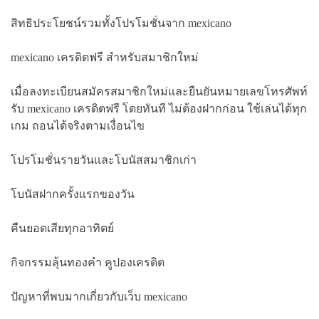
สิทธิประโยชน์รวมทั้งโปรโมชั่นจาก mexicano
mexicano เครดิตฟรี สำหรับสมาชิกใหม่
เมื่อลงทะเบียนสมัครสมาชิกใหม่และยืนยันหมายเลขโทรศัพท์
รับ mexicano เครดิตฟรี โดยทันที ไม่ต้องฝากก่อน ใช้เล่นได้ทุก
เกม ถอนได้จริงตามเงื่อนไข
โปรโมชั่นรายวันและโบนัสสมาชิกเก่า
โบนัสฝากครั้งแรกของวัน
คืนยอดเสียทุกอาทิตย์
กิจกรรมลุ้นทองคำ คูปองเครดิต
ปัญหาที่พบมากเกี่ยวกับเว็บ mexicano