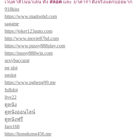
เว็บคาสิโนน่าเล่น ทั้ง
สล็อต
และ
บาคาร่า
ตึงจริงแตกบ่อยมาก
918kiss
https://www.madoohd.com
sagame
https://joker123auto.com
http://www.movie87hd.com
https://www.pussy888play.com
https://pussy888win.com
sexybaccarat
pg slot
pgslot
https://www.pgheng99.me
fullslot
live22
ดูหนัง
ดูหนังออนไลน์
ดูหนังฟรี
faro168
https://hongkong456.me