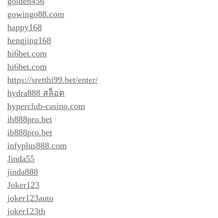
golden456
gowingo88.com
happy168
hengjing168
hi6bet.com
hi6bet.com
https://sretthi99.bet/enter/
hydra888 สล็อต
hyperclub-casino.com
ib888pro.bet
ib888pro.bet
infyplus888.com
Jinda55
jinda888
Joker123
joker123auto
joker123th