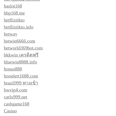
baslot168
bbp168.me
betflixtikto
betflixtikto.info
betway
betwin6666.com
betworld369hot.com
bkkwin เครดิตฟรี
bluewin8888.info
bonus888
boonlert1688.com
brazil999 ทางเข้า
bwvip4.com
carlo999.net
cashgame168
Casino