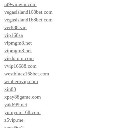
ut9winwin.com
vegasisland168bet.com
vegasisland168bet.com
ver888.vip
vip168sa
vipmgm8.net
vipmgm8.net
visdomm.com
vvip16688.com
westbluez168bet.com
winherovip.com
xin88
xpay88game.com
yak699.net
yumyum168.com
z5vip.me
zeus66v2