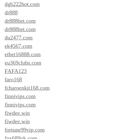
dgb222hot.com
dr888
dr888bet.com
dr888bet.com
du2477.com
ek4567.com
etbet16888.com
eu369clubs.com
FAFA123
faro168
fcharoenkit168.com
finnivips.com
finnivips.com
fiwdee.win
fiwdee.win
fortune99vip.com
fox689ok.com