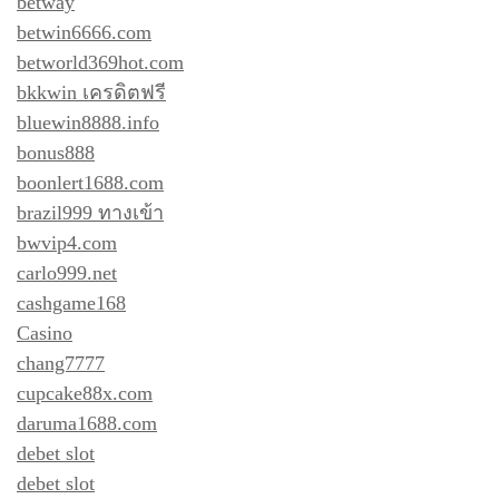
betway
betwin6666.com
betworld369hot.com
bkkwin เครดิตฟรี
bluewin8888.info
bonus888
boonlert1688.com
brazil999 ทางเข้า
bwvip4.com
carlo999.net
cashgame168
Casino
chang7777
cupcake88x.com
daruma1688.com
debet slot
debet slot