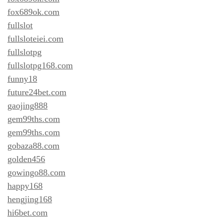
fox689ok.com
fullslot
fullsloteiei.com
fullslotpg
fullslotpg168.com
funny18
future24bet.com
gaojing888
gem99ths.com
gem99ths.com
gobaza88.com
golden456
gowingo88.com
happy168
hengjing168
hi6bet.com