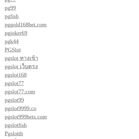
pg99
pgfish
pggold168bet.com
pgjoker69
pgk44
PGSlot
pgslot ทางเข้า
pgslot เว็บตรง
pgslot168
pgslot77
pgslot77.com
pgslot99
pgslot9999.co
pgslot999bets.com
pgslotfish
Pgslotth