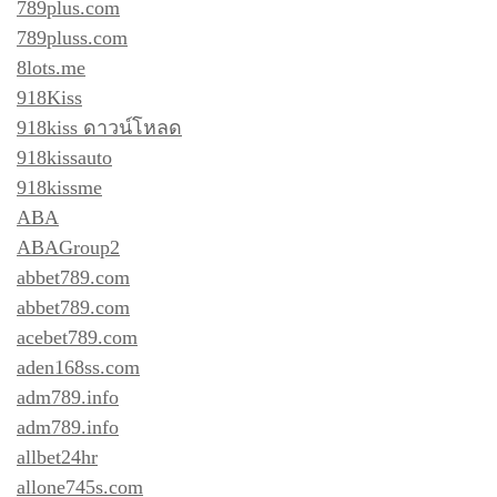
789plus.com
789pluss.com
8lots.me
918Kiss
918kiss ดาวน์โหลด
918kissauto
918kissme
ABA
ABAGroup2
abbet789.com
abbet789.com
acebet789.com
aden168ss.com
adm789.info
adm789.info
allbet24hr
allone745s.com