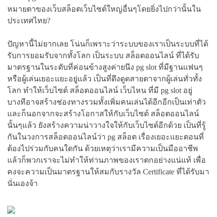
หมายตาของเว็บสล็อตเว็บไซต์ใหญ่อื่นๆโดยยิ่งไปกว่านั้นใน
ประเทศไทย?
ปัญหานี้ไม่ยากเลย โน่นก็เพราะว่าระบบของเราเป็นระบบที่ได้
รับการยอมรับจากทั้งโลก เป็นระบบ สล็อตออนไลน์ ที่ได้รับ
มาตรฐานในระดับที่ค่อนข้างสูงค่ายนึง pg slot ที่มีฐานแฟนๆ
หรือผู้เล่นเยอะแยะอยู่แล้ว เป็นที่ดึงดูดสายตาจากผู้เล่นทั่วทั้ง
โลก ทำให้เว็บไซต์ สล็อตออนไลน์ เว็บไหน ที่มี pg slot อยู่
บางทีอาจสร้างช่องทางรวมทั้งเพิ่มคนเล่นได้อีกอีกเป็นเท่าตัว
และก็นอกจากจะสร้างโอกาสให้กับเว็บไซต์ สล็อตออนไลน์
นั้นๆแล้ว ยังสร้างความน่าวางใจให้กับเว็บไซต์อีกด้วย เป็นที่รู้
กันในวงการสล็อตออนไลน์ว่า pg สล็อต เรื่องเยอะแยะตอนที่
ต้องไปร่วมกับคนใดกัน ด้วยเหตุว่าเรามีความเป็นมืออาชีพ
แล้วก็พวกเราจะไม่ทำให้ท่านภาพของเราตกอย่างแน่แท้ เพื่อ
คงจะความเป็นมาตรฐานให้สมกับรางวัล Certificate ที่ได้รับมา
นั่นเองจ้า