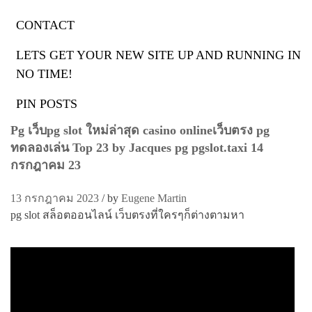
CONTACT
ป้ายกำกับ:
pg สล็อต
LETS GET YOUR NEW SITE UP AND RUNNING IN
NO TIME!
PIN POSTS
สล็อตออนไลน์
Pg เว็บpg slot ใหม่ล่าสุด casino onlineเว็บตรง pg
ทดลองเล่น Top 23 by Jacques pg pgslot.taxi 14
กรกฎาคม 23
13 กรกฎาคม 2023
/
by
Eugene Martin
pg slot สล็อตออนไลน์ เว็บตรงที่ใครๆก็ต่างตามหา