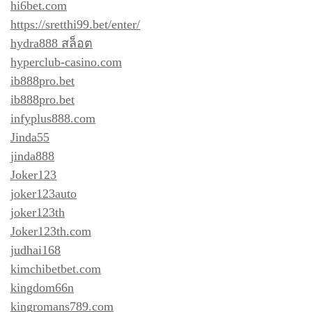
hi6bet.com
https://sretthi99.bet/enter/
hydra888 สล็อต
hyperclub-casino.com
ib888pro.bet
ib888pro.bet
infyplus888.com
Jinda55
jinda888
Joker123
joker123auto
joker123th
Joker123th.com
judhai168
kimchibetbet.com
kingdom66n
kingromans789.com