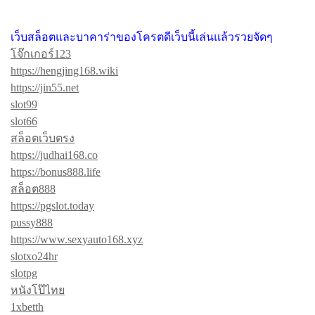
เว็บสล็อตและบาคาร่าของโครตดีเว็บนี้เล่นแล้วรวยจัดๆ
โจ๊กเกอร์123
https://hengjing168.wiki
https://jin55.net
slot99
slot66
สล็อตเว็บตรง
https://judhai168.co
https://bonus888.life
สล็อต888
https://pgslot.today
pussy888
https://www.sexyauto168.xyz
slotxo24hr
slotpg
หนังโป๊ไทย
1xbetth