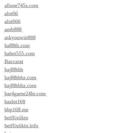
allone745s.com
alot66
alot666
amb888
askyouwin888
ba88th.com
babet555.com
Baccarat
baj88thb
baj88thbz.com
baj88thbz.com
bar4game24hr.com
baslot168
bbp168.me
betflixtikto
betflixtikto.info