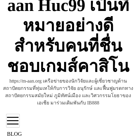
aan Huc99 เป็นที่
หมายอย่างดี
สำหรับคนที่ชื่น
ชอบเกมส์คาสิโน
https://m-aan.org เครือข่ายของนักวิจัยและผู้เชี่ยวชาญด้าน
สถาปัตยกรรมที่ทุ่มเทให้กับการวิจัย อนุรักษ์ และฟื้นฟูมรดกทาง
สถาปัตยกรรมสมัยใหม่ ภูมิทัศน์เมือง และวิศวกรรมโยธาของ
เอเชีย มาร่วมเดิมพันกับ IB888
BLOG