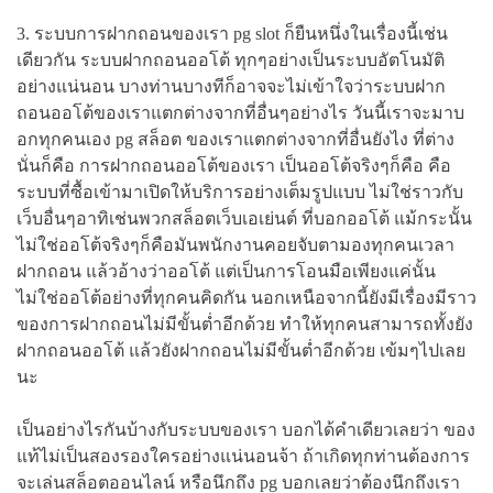
3. ระบบการฝากถอนของเรา pg slot ก็ยืนหนึ่งในเรื่องนี้เช่น
เดียวกัน ระบบฝากถอนออโต้ ทุกๆอย่างเป็นระบบอัตโนมัติ
อย่างแน่นอน บางท่านบางทีก็อาจจะไม่เข้าใจว่าระบบฝาก
ถอนออโต้ของเราแตกต่างจากที่อื่นๆอย่างไร วันนี้เราจะมาบ
อกทุกคนเอง pg สล็อต ของเราแตกต่างจากที่อื่นยังไง ที่ต่าง
นั่นก็คือ การฝากถอนออโต้ของเรา เป็นออโต้จริงๆก็คือ คือ
ระบบที่ซื้อเข้ามาเปิดให้บริการอย่างเต็มรูปแบบ ไม่ใช่ราวกับ
เว็บอื่นๆอาทิเช่นพวกสล็อตเว็บเอเย่นต์ ที่บอกออโต้ แม้กระนั้น
ไม่ใช่ออโต้จริงๆก็คือมันพนักงานคอยจับตามองทุกคนเวลา
ฝากถอน แล้วอ้างว่าออโต้ แต่เป็นการโอนมือเพียงแค่นั้น
ไม่ใช่ออโต้อย่างที่ทุกคนคิดกัน นอกเหนือจากนี้ยังมีเรื่องมีราว
ของการฝากถอนไม่มีขั้นต่ำอีกด้วย ทำให้ทุกคนสามารถทั้งยัง
ฝากถอนออโต้ แล้วยังฝากถอนไม่มีขั้นต่ำอีกด้วย เข้มๆไปเลย
นะ
เป็นอย่างไรกันบ้างกับระบบของเรา บอกได้คำเดียวเลยว่า ของ
แท้ไม่เป็นสองรองใครอย่างแน่นอนจ้า ถ้าเกิดทุกท่านต้องการ
จะเล่นสล็อตออนไลน์ หรือนึกถึง pg บอกเลยว่าต้องนึกถึงเรา