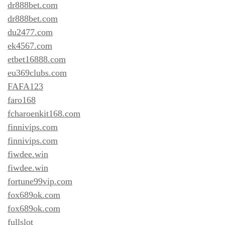
dr888bet.com
dr888bet.com
du2477.com
ek4567.com
etbet16888.com
eu369clubs.com
FAFA123
faro168
fcharoenkit168.com
finnivips.com
finnivips.com
fiwdee.win
fiwdee.win
fortune99vip.com
fox689ok.com
fox689ok.com
fullslot