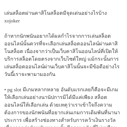
เล่นสล็อตผ่านคาสิโนสล็อตมีจุดเด่นอย่างไรบ้าง
xojoker
ถ้าหากนักพนันอยากได้ผลกำไรจากการเล่นสล็อต
ออนไลน์นั้นควรที่จะเลือกเล่นสล็อตออนไลน์ผ่านคาสิ
โนสล็อต เนื่องจากว่าเป็นเว็บคาสิโนออนไลน์ที่เปิดให้
บริการสล็อตโดยตรงจากเว็บไซต์ใหญ่ แม้กระนั้นการ
เล่นสล็อตออนไลน์ผ่านเว็บคาสิโนนั้นจะมีข้อดีอย่างไร
วันนี้เราจะพามามองกัน
• pg slot มีเกมหลากหลาย อันดับแรกเลยก็คือจะมีเกม
ให้เลือกเล่นอย่างนานัปการมิได้มีแค่เพียง สล็อต
ออนไลน์ให้เลือกเล่น ด้วยเหตุว่าเราเข้าใจถึงความ
ต้องการของนักพนันที่อยากเล่นเกมการเดิมพันที่นานา
ประการ เพื่อสร้างช่องทางสำหรับการคว้าเงินรางวัล