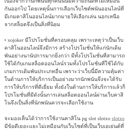
เนื่องจากว่านักพนันทุกคนนั้นมีความถนัดที่ไม่เหมือน
กันออกไป โดยเหตุนั้นการเลือกเว็บไซต์พนันออนไลน์ที่
มีเกมคาสิโนออนไลน์มากมายให้เลือกเล่น นอกเหนือ
จากสล็อตจึงเป็นสิ่งที่นิยม
• xojoker มีโปรโมชั่นที่ครอบคลุม เพราะเหตุว่าเป็นเว็บ
คาสิโนออนไลน์จึงมีการ สร้างโปรโมชั่นให้แก่นักเดิม
พันอย่างนานัปการมากยิ่งกว่า มีทั้งโปรโมชั่นที่สามารถ
ใช้ได้กับเกมสล็อตออนไลน์รวมทั้งโปรโมชั่นที่ใช้ได้กับ
เกมการเดิมพันประเภทอื่น เพราะว่าเว็บนี้มีความคุ้มค่า
ในด้านการให้บริการเป็นอย่างมากนักพนันจึงจะได้รับ
การให้บริการที่ดีเยี่ยม ทั้งยังในด้านการให้บริการแล้วก็
โปรโมชั่นที่มีดังนั้นการเล่นสล็อตออนไลน์ผ่านเว็บคาสิ
โนจึงเป็นสิ่งที่นักพนันควรจะเลือกใช้งาน
จะมองเห็นได้ว่าการใช้งานคาสิโน pg slot slotxo
slotxo
มีข้อดีเยอะแยะไม่เหมือนกับเว็บไซต์ที่เป็นเว็บเอเย่นต์ที่