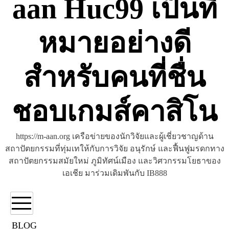
aan Huc99 เป็นที่
หมายอย่างดี
สำหรับคนที่ชื่น
ชอบเกมส์คาสิโน
https://m-aan.org เครือข่ายของนักวิจัยและผู้เชี่ยวชาญด้าน
สถาปัตยกรรมที่ทุ่มเทให้กับการวิจัย อนุรักษ์ และฟื้นฟูมรดกทาง
สถาปัตยกรรมสมัยใหม่ ภูมิทัศน์เมือง และวิศวกรรมโยธาของ
เอเชีย มาร่วมเดิมพันกับ IB888
BLOG