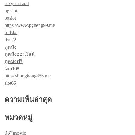
sexybaccarat
pg slot
pgslot
https://www.pgheng99.me
fullslot
live22
ดูหนัง
ดูหนังออนไลน์
ดูหนังฟรี
faro168
https://hongkong456.me
slot66
ความเห็นล่าสุด
หมวดหมู่
037movie