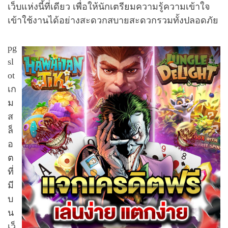
เว็บแห่งนี้ที่เดียว เพื่อให้นักเตรียมความรู้ความเข้าใจ
เข้าใช้งานได้อย่างสะดวกสบายสะดวกรวมทั้งปลอดภัย
pg
sl
ot
เก
ม
ส
ล็
อ
ต
ที่
มี
บ
น
เว็