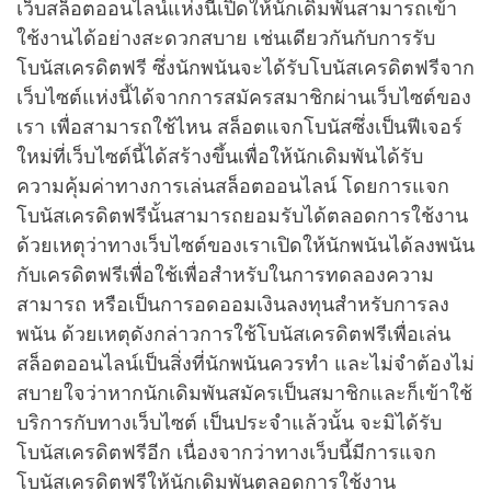
เว็บสล็อตออนไลน์แห่งนี้เปิดให้นักเดิมพันสามารถเข้า
ใช้งานได้อย่างสะดวกสบาย เช่นเดียวกันกับการรับ
โบนัสเครดิตฟรี ซึ่งนักพนันจะได้รับโบนัสเครดิตฟรีจาก
เว็บไซต์แห่งนี้ได้จากการสมัครสมาชิกผ่านเว็บไซต์ของ
เรา เพื่อสามารถใช้ไหน สล็อตแจกโบนัสซึ่งเป็นฟีเจอร์
ใหม่ที่เว็บไซต์นี้ได้สร้างขึ้นเพื่อให้นักเดิมพันได้รับ
ความคุ้มค่าทางการเล่นสล็อตออนไลน์ โดยการแจก
โบนัสเครดิตฟรีนั้นสามารถยอมรับได้ตลอดการใช้งาน
ด้วยเหตุว่าทางเว็บไซต์ของเราเปิดให้นักพนันได้ลงพนัน
กับเครดิตฟรีเพื่อใช้เพื่อสำหรับในการทดลองความ
สามารถ หรือเป็นการอดออมเงินลงทุนสำหรับการลง
พนัน ด้วยเหตุดังกล่าวการใช้โบนัสเครดิตฟรีเพื่อเล่น
สล็อตออนไลน์เป็นสิ่งที่นักพนันควรทำ และไม่จำต้องไม่
สบายใจว่าหากนักเดิมพันสมัครเป็นสมาชิกและก็เข้าใช้
บริการกับทางเว็บไซต์ เป็นประจำแล้วนั้น จะมิได้รับ
โบนัสเครดิตฟรีอีก เนื่องจากว่าทางเว็บนี้มีการแจก
โบนัสเครดิตฟรีให้นักเดิมพันตลอดการใช้งาน