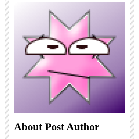
About Post Author