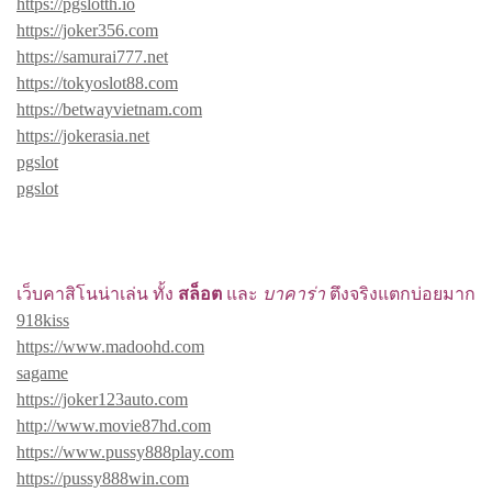
https://pgslotth.io
https://joker356.com
https://samurai777.net
https://tokyoslot88.com
https://betwayvietnam.com
https://jokerasia.net
pgslot
pgslot
เว็บคาสิโนน่าเล่น ทั้ง
สล็อต
และ
บาคาร่า
ตึงจริงแตกบ่อยมาก
918kiss
https://www.madoohd.com
sagame
https://joker123auto.com
http://www.movie87hd.com
https://www.pussy888play.com
https://pussy888win.com