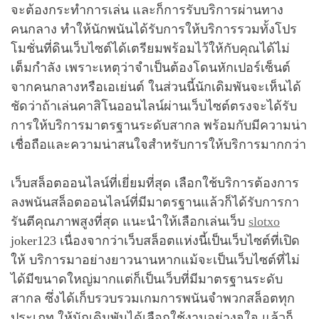
จะต้องกระทำการเล่น และก็การรับบริการผ่านทาง
คนกลาง ทำให้นักพนันได้รับการให้บริการรวมทั้งโปร
โมชั่นที่ดินเว็บไซต์ได้เตรียมพร้อมไว้ให้กับคุณได้ไม่
เต็มกำลัง เพราะเหตุว่าจำเป็นต้องโดนหักเปอร์เซ็นต์
จากคนกลางหรือเอเย่นต์ ในส่วนนี้นักเดิมพันจะเห็นได้
ชัดว่าถ้าเล่นคาสิโนออนไลน์ผ่านเว็บไซต์ตรงจะได้รับ
การให้บริการมาตรฐานระดับสากล พร้อมกับมีความน่า
เชื่อถือและความน่าสนใจสำหรับการให้บริการมากกว่า
เว็บสล็อตออนไลน์ที่เยี่ยมที่สุด เลือกใช้บริการต้องการ
ลงพนันสล็อตออนไลน์ที่มีมาตรฐานแล้วก็ได้รับการกา
รันตีคุณภาพสูงที่สุด แนะนำให้เลือกเล่นเว็บ
slotxo
joker123 เนื่องจากว่าเว็บสล็อตแห่งนี้เป็นเว็บไซต์ที่เปิด
ให้ บริการมาอย่างยาวนานหากแม้จะเป็นเว็บไซต์ที่ไม่
ได้มีขนาดใหญ่มากแต่ก็เป็นเว็บที่มีมาตรฐานระดับ
สากล ซึ่งได้เก็บรวบรวมเกมการพนันจำพวกสล็อตทุก
ประเภท ให้นักเดิมพันได้เลือกใช้งานอย่างจุใจ แล้วก็