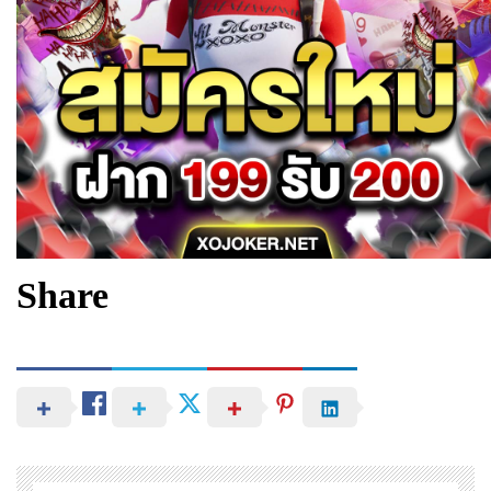
Share