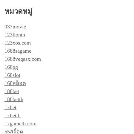
หมวดหมู่
037movie
123lionth
123xos.com
1688sagame
1688vegasx.com
168pg
168slot
168สล็อต
188bet
188betth
1xbet
1xbetth
1xgameth.com
55สล็อต