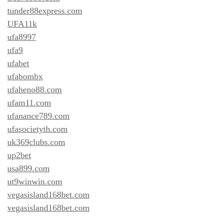
tunder88express.com
UFA11k
ufa8997
ufa9
ufabet
ufabombx
ufaheno88.com
ufam11.com
ufanance789.com
ufasocietyth.com
uk369clubs.com
up2bet
usa899.com
ut9winwin.com
vegasisland168bet.com
vegasisland168bet.com