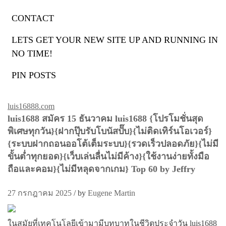
CONTACT
หมวดหมู่:
luis16888.com
LETS GET YOUR NEW SITE UP AND RUNNING IN
NO TIME!
PIN POSTS
luis16888.com
luis16888.com
luis1688 สมัคร 15 ธันวาคม luis1688 {โปรโมชั่นสุด
พิเศษทุกวัน}{ฝากปุ๊บรับโบนัสปั๊บ}{ไม่ติดเทิร์นโอเวอร์}
{ระบบฝากถอนออโต้เต็มระบบ}{รวดเร็วปลอดภัย}{ไม่มี
ขั้นต่ำทุกยอด}{เว็บเล่นลื่นไม่มีค้าง}{ใช้งานง่ายทั้งมือ
ถือและคอม}{ไม่มีหลุดจากเกม} Top 60 by Jeffry
27 กรกฎาคม 2025
/
by
Eugene Martin
ในสมัยที่เทคโนโลยีเข้ามามีบทบาทในชีวิตประจำวัน luis1688