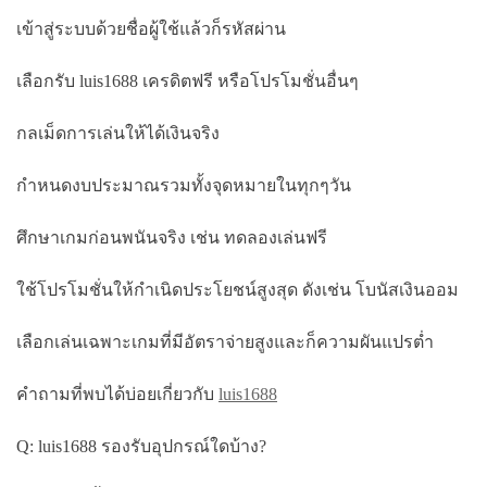
เข้าสู่ระบบด้วยชื่อผู้ใช้แล้วก็รหัสผ่าน
เลือกรับ luis1688 เครดิตฟรี หรือโปรโมชั่นอื่นๆ
กลเม็ดการเล่นให้ได้เงินจริง
กำหนดงบประมาณรวมทั้งจุดหมายในทุกๆวัน
ศึกษาเกมก่อนพนันจริง เช่น ทดลองเล่นฟรี
ใช้โปรโมชั่นให้กำเนิดประโยชน์สูงสุด ดังเช่น โบนัสเงินออม
เลือกเล่นเฉพาะเกมที่มีอัตราจ่ายสูงและก็ความผันแปรต่ำ
คำถามที่พบได้บ่อยเกี่ยวกับ
luis1688
Q: luis1688 รองรับอุปกรณ์ใดบ้าง?