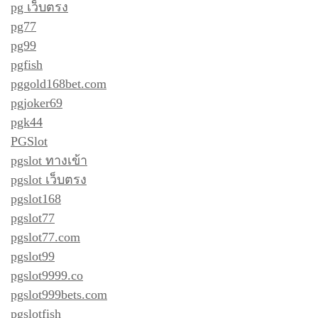
pg เว็บตรง
pg77
pg99
pgfish
pggold168bet.com
pgjoker69
pgk44
PGSlot
pgslot ทางเข้า
pgslot เว็บตรง
pgslot168
pgslot77
pgslot77.com
pgslot99
pgslot9999.co
pgslot999bets.com
pgslotfish