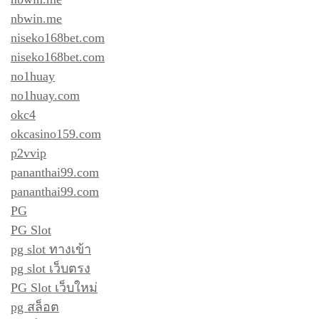
nbwin.me
niseko168bet.com
niseko168bet.com
no1huay
no1huay.com
okc4
okcasino159.com
p2vvip
pananthai99.com
pananthai99.com
PG
PG Slot
pg slot ทางเข้า
pg slot เว็บตรง
PG Slot เว็บใหม่
pg สล็อต