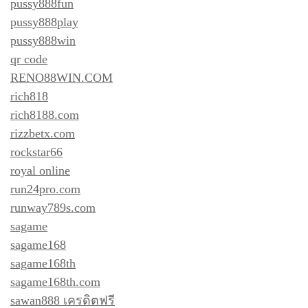
pussy888fun
pussy888play
pussy888win
qr code
RENO88WIN.COM
rich818
rich8188.com
rizzbetx.com
rockstar66
royal online
run24pro.com
runway789s.com
sagame
sagame168
sagame168th
sagame168th.com
sawan888 เครดิตฟรี