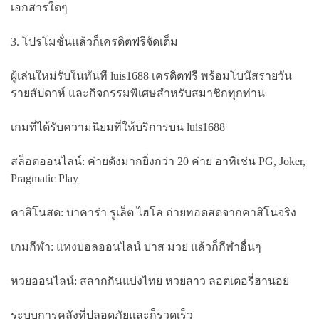
เอกสารใดๆ
3. โปรโมชั่นแล้วก็เครดิตฟรีจัดเต็ม
ผู้เล่นใหม่รับในทันที luis1688 เครดิตฟรี พร้อมโบนัสรายวัน
รายสัปดาห์ และกิจกรรมพิเศษสำหรับสมาชิกทุกท่าน
เกมที่ได้รับความนิยมที่ให้บริการบน luis1688
สล็อตออนไลน์: ค่ายดังมากยิ่งกว่า 20 ค่าย อาทิเช่น PG, Joker,
Pragmatic Play
คาสิโนสด: บาคาร่า รูเล็ต ไฮโล ถ่ายทอดสดจากคาสิโนจริง
เกมกีฬา: แทงบอลออนไลน์ บาส มวย แล้วก็กีฬาอื่นๆ
หวยออนไลน์: สลากกินแบ่งไทย หวยลาว ลอตเตอรี่ฮานอย
ระบบการคลังที่ปลอดภัยและก็รวดเร็ว