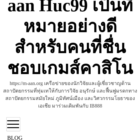
aan Huc99 เป็นที่
หมายอย่างดี
สำหรับคนที่ชื่น
ชอบเกมส์คาสิโน
https://m-aan.org เครือข่ายของนักวิจัยและผู้เชี่ยวชาญด้าน
สถาปัตยกรรมที่ทุ่มเทให้กับการวิจัย อนุรักษ์ และฟื้นฟูมรดกทาง
สถาปัตยกรรมสมัยใหม่ ภูมิทัศน์เมือง และวิศวกรรมโยธาของ
เอเชีย มาร่วมเดิมพันกับ IB888
BLOG