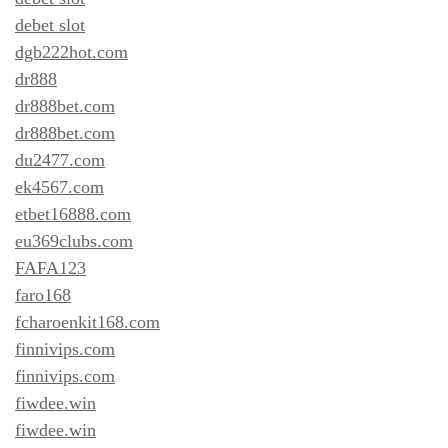
debet slot
dgb222hot.com
dr888
dr888bet.com
dr888bet.com
du2477.com
ek4567.com
etbet16888.com
eu369clubs.com
FAFA123
faro168
fcharoenkit168.com
finnivips.com
finnivips.com
fiwdee.win
fiwdee.win