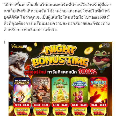
ได้ก้าวขึ้นมาเป็นเยี่ยมในแพลตฟอร์มที่น่าสนใจสำหรับผู้ที่มอง
หาเว็บเดิมพันที่ครบครัน ใช้งานง่าย และตอบโจทย์ไลฟ์สไตล์
ยุคดิจิทัล ไม่ว่าคุณจะเป็นผู้เล่นมือใหม่หรือมือโปร luis1688 มี
สิ่งที่คุณต้องการ พร้อมมอบความสะดวกสบายและก็ช่องทาง
สำหรับการทำเงินอย่างแท้จริง
เ