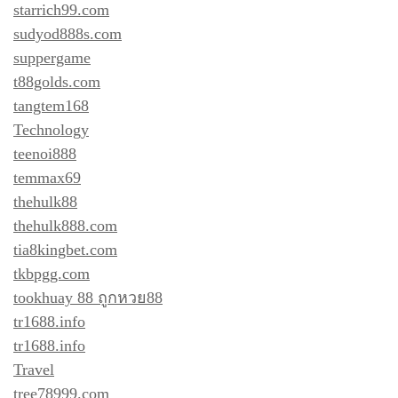
starrich99.com
sudyod888s.com
suppergame
t88golds.com
tangtem168
Technology
teenoi888
temmax69
thehulk88
thehulk888.com
tia8kingbet.com
tkbpgg.com
tookhuay 88 ถูกหวย88
tr1688.info
tr1688.info
Travel
tree78999.com