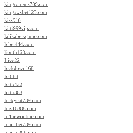
kingromans789.com
kingxxxbet123.com
kiss918
kitti999vip.com
lalikabetsgame.com
lcbet444.com
lionth168.com
Live22
lockdown168
lot888
lotto432
lotto888
luckycat789.com
luis16888.com
m4newonline.com
mac1bet789.com
macau888.win