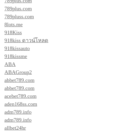
789plus.com
789plus.com
789pluss.com
8lots.me
918Kiss
918kiss ดาวน์โหลด
918kissauto
918kissme
ABA
ABAGroup2
abbet789.com
abbet789.com
acebet789.com
aden168ss.com
adm789.info
adm789.info
allbet24hr