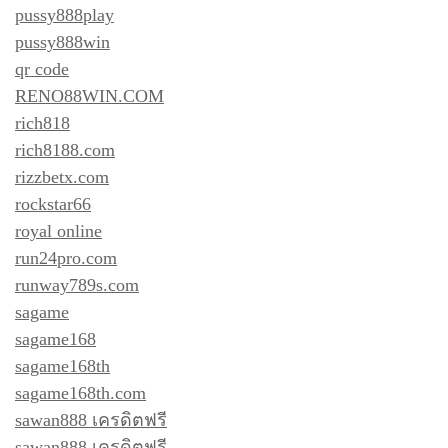
pussy888play
pussy888win
qr code
RENO88WIN.COM
rich818
rich8188.com
rizzbetx.com
rockstar66
royal online
run24pro.com
runway789s.com
sagame
sagame168
sagame168th
sagame168th.com
sawan888 เครดิตฟรี
sawan888 เครดิตฟรี