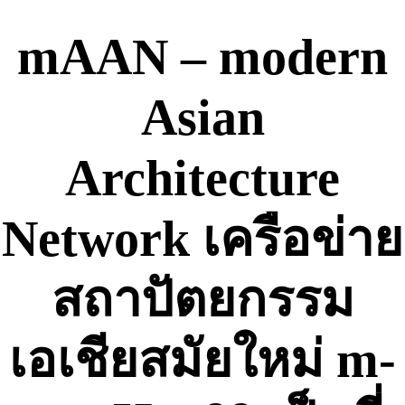
Skip
to
mAAN – modern
content
Asian
Architecture
Network เครือข่าย
สถาปัตยกรรม
เอเชียสมัยใหม่ m-