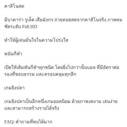
คาสิโนสด
มีบาคาร่า รูเล็ต เสือมังกร ถ่ายทอดสดจากคาสิโนจริง ภาพคม
ชัดระดับ Full HD
ทำให้ผู้เล่นมั่นใจในความโปร่งใส
พนันกีฬา
เปิดให้เดิมพันกีฬาทุกชนิด โดยยิ่งไปกว่านั้นบอล ที่มีอัตราต่อ
รองที่ชอบธรรม และครอบคลุมทุกลีก
เกมยิงปลา
เกมยิงปลาเป็นอีกหนึ่งเกมยอดนิยม ด้วยภาพงดงาม เล่นง่าย
และสามารถสร้างรายได้จริง
FAQ: คำถามที่พบได้มาก