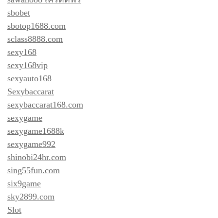
sbobet
sbotop1688.com
sclass8888.com
sexy168
sexy168vip
sexyauto168
Sexybaccarat
sexybaccarat168.com
sexygame
sexygame1688k
sexygame992
shinobi24hr.com
sing55fun.com
six9game
sky2899.com
Slot