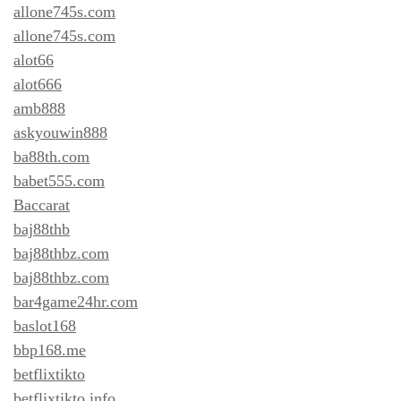
allone745s.com
allone745s.com
alot66
alot666
amb888
askyouwin888
ba88th.com
babet555.com
Baccarat
baj88thb
baj88thbz.com
baj88thbz.com
bar4game24hr.com
baslot168
bbp168.me
betflixtikto
betflixtikto.info