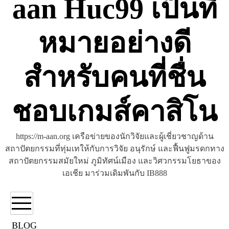
aan Huc99 เป็นที่
หมายอย่างดี
สำหรับคนที่ชื่น
ชอบเกมส์คาสิโน
https://m-aan.org เครือข่ายของนักวิจัยและผู้เชี่ยวชาญด้าน
สถาปัตยกรรมที่ทุ่มเทให้กับการวิจัย อนุรักษ์ และฟื้นฟูมรดกทาง
สถาปัตยกรรมสมัยใหม่ ภูมิทัศน์เมือง และวิศวกรรมโยธาของ
เอเชีย มาร่วมเดิมพันกับ IB888
BLOG