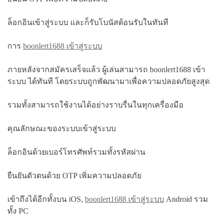
ล็อกอินเข้าสู่ระบบ และก็รับโบนัสต้อนรับในทันที
การ
boonlert1688 เข้าสู่ระบบ
ภายหลังจากสมัครเสร็จแล้ว ผู้เล่นสามารถ boonlert1688 เข้า
ระบบ ได้ทันที โดยระบบถูกพัฒนามาเพื่อความปลอดภัยสูงสุด
รวมทั้งสามารถใช้งานได้อย่างราบรื่นในทุกเครื่องมือ
คุณลักษณะของระบบเข้าสู่ระบบ
ล็อกอินด้วยเบอร์โทรศัพท์รวมทั้งรหัสผ่าน
ยืนยันตัวตนด้วย OTP เพิ่มความปลอดภัย
เข้าถึงได้อีกทั้งบน iOS,
boonlert1688 เข้าสู่ระบบ
Android รวม
ทั้ง PC