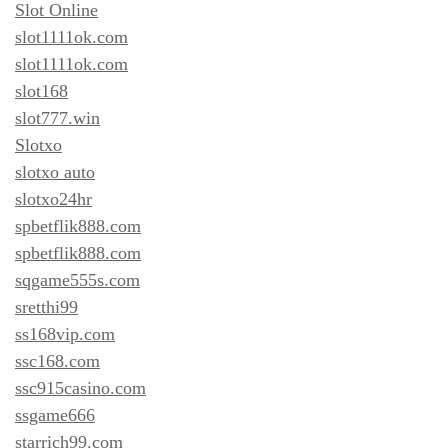
Slot Online
slot1111ok.com
slot1111ok.com
slot168
slot777.win
Slotxo
slotxo auto
slotxo24hr
spbetflik888.com
spbetflik888.com
sqgame555s.com
sretthi99
ss168vip.com
ssc168.com
ssc915casino.com
ssgame666
starrich99.com