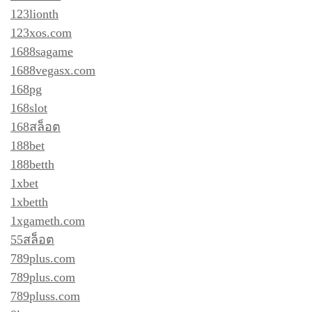
123lionth
123xos.com
1688sagame
1688vegasx.com
168pg
168slot
168สล็อต
188bet
188betth
1xbet
1xbetth
1xgameth.com
55สล็อต
789plus.com
789plus.com
789pluss.com