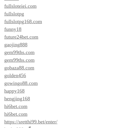
fullsloteiei.com
fullslotpg
fullslotpg168.com
funny18
future24bet.com
gaojing888
gem99ths.com
gem99ths.com
gobaza88.com
golden456
gowingo88.com
happy168
hengjing168
hi6bet.com
hi6bet.com
https://sretthi99.bet/enter/