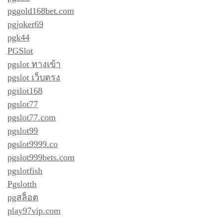
pggold168bet.com
pgjoker69
pgk44
PGSlot
pgslot ทางเข้า
pgslot เว็บตรง
pgslot168
pgslot77
pgslot77.com
pgslot99
pgslot9999.co
pgslot999bets.com
pgslotfish
Pgslotth
pgสล็อต
play97vip.com