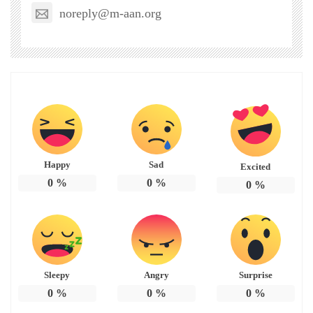
noreply@m-aan.org
Happy
Sad
Excited
0
%
0
%
0
%
Sleepy
Angry
Surprise
0
%
0
%
0
%