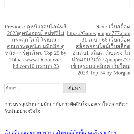
แ
Previous:
ดูหนังออนไลน์ฟรี
Next:
เว็บสล็อต
2023ดูหนังออนไลน์ฟรีไม่
https://Game.punpro777.com
น
กระตุก ไม่มี โฆษณา
31 เมษา 66 เว็บสล็อต
ะ
คุณภาพดูหนังบนมือถือ ดู
สล็อตออนไลน์เว็บสล็อต
หนัง การ์ตูนใหม่ Top 25 by
อันดับ1 สล็อต เว็บตรง ไม่
แ
Tobias www.Doomovie-
ผ่านเอเย่นต์777punpro777
น
hd.com10 กรกฎา 23
เข้าสู่ระบบ สล็อต เว็บใหญ่
ว
2023 Top 74 by Morgan
เ
ค้นหา
รื่
สำหรับ:
อ
การบรรลุเป้าหมายมักมากับการตัดสินใจของเราในเวลาที่เรา
ง
รับมันอย่างจริงใจ
เว็บสล็อตและบาคาร่าของโครตดีเว็บนี้เล่นแล้วรวยจัดๆ