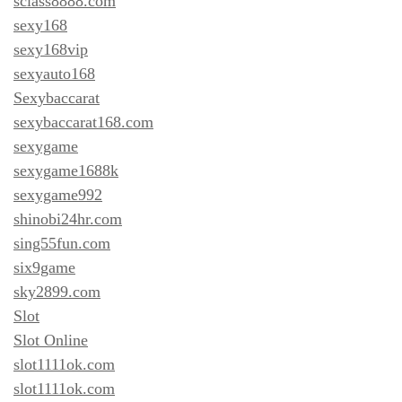
sclass8888.com
sexy168
sexy168vip
sexyauto168
Sexybaccarat
sexybaccarat168.com
sexygame
sexygame1688k
sexygame992
shinobi24hr.com
sing55fun.com
six9game
sky2899.com
Slot
Slot Online
slot1111ok.com
slot1111ok.com