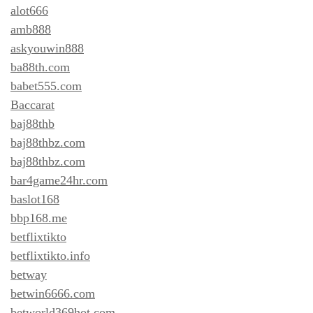
alot666
amb888
askyouwin888
ba88th.com
babet555.com
Baccarat
baj88thb
baj88thbz.com
baj88thbz.com
bar4game24hr.com
baslot168
bbp168.me
betflixtikto
betflixtikto.info
betway
betwin6666.com
betworld369hot.com