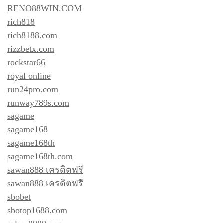
RENO88WIN.COM
rich818
rich8188.com
rizzbetx.com
rockstar66
royal online
run24pro.com
runway789s.com
sagame
sagame168
sagame168th
sagame168th.com
sawan888 เครดิตฟรี
sawan888 เครดิตฟรี
sbobet
sbotop1688.com