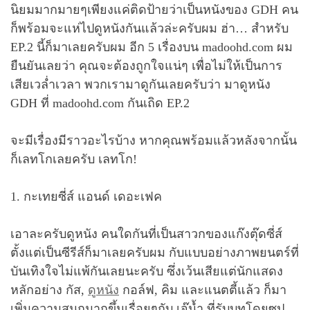
นิยมมากมายๆเพียงแค่ติดป้ายว่าเป็นหนังของ GDH คน
ก็พร้อมจะแห่ไปดูหนังกันแล้วล่ะครับผม ฮ่า… สำหรับ
EP.2 นี้ก็มาเลยครับผม อีก 5 เรื่องบน madoohd.com ผม
ยืนยันเลยว่า คุณจะต้องถูกใจแน่ๆ เพื่อไม่ให้เป็นการ
เสียเวล่ำเวลา พวกเรามาดูกันเลยครับว่า มาดูหนัง
GDH ที่ madoohd.com กันเถิด EP.2
จะมีเรื่องมีราวอะไรบ้าง หากคุณพร้อมแล้วหลังจากนั้น
ก็เลทโกเลยครับ เลทโก!
1. กะเทยซี่ส์ แอนด์ เดอะเฟค
เอาละครับดูหนัง คนใดกันที่เป็นสาวกของแก๊งตุ๊ดซี่ส์
ตั้งแต่เป็นซีรีส์ก็มาเลยครับผม กับแบบอย่างภาพยนตร์ที่
บันเทิงใจไม่แพ้กันเลยนะครับ ซึ่งเว้นเสียแต่นักแสดง
หลักอย่าง กัส,
ดูหนัง
กอล์ฟ, คิม และแนตตี้แล้ว ก็มา
เพิ่มความสนุกมากขึ้นเรื่อยๆกับ เจ๊น้ำ ที่รับบทโดยซุป