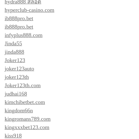
hydra888 สล็อต
hyperclub-casino.com
ib888pro.bet
ib888pro.bet
infyplus888.com
Jinda55
jinda888
Joker123
joker123auto
joker123th
Joker123th.com
judhai168
kimchibetbet.com
kingdom66n
kingromans789.com
kingxxxbet123.com
kiss918