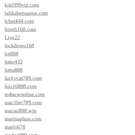
kitti999vip.com
lalikabetsgame.com
lcbet444.com
lionth168.com
Live22
lockdown168
lot888
lotto432
lotto888
luckycat789.com
luis16888.com
m4newonline.com
mac1bet789.com
macau888.win
marinapluss.com
mario678
medee989.com