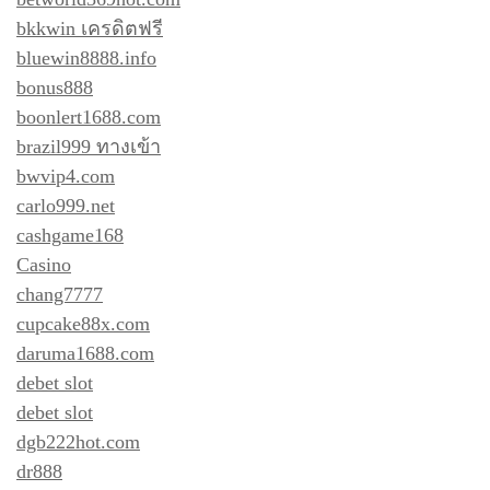
bkkwin เครดิตฟรี
bluewin8888.info
bonus888
boonlert1688.com
brazil999 ทางเข้า
bwvip4.com
carlo999.net
cashgame168
Casino
chang7777
cupcake88x.com
daruma1688.com
debet slot
debet slot
dgb222hot.com
dr888