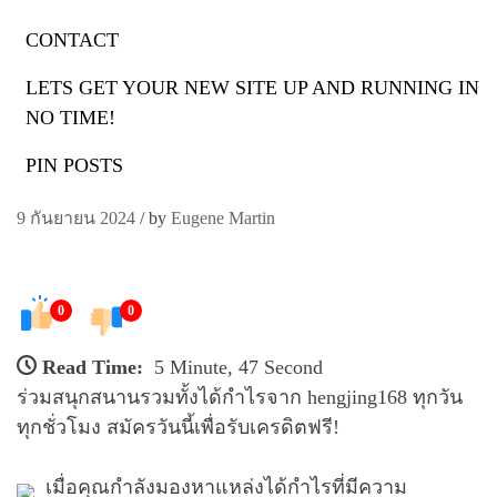
CONTACT
สล็อตเว็บตรง
LETS GET YOUR NEW SITE UP AND RUNNING IN
ทางเข้าpg เว็บเครดิตฟรี ล่าสุด AUG 2567 คาสิโน
NO TIME!
ออนไลน์เว็บเปิดใหม่ pgslot เครดิตฟรี Top 84 by
Corey pgslot hengjing168.news 24
PIN POSTS
9 กันยายน 2024
/
by
Eugene Martin
0
0
Read Time:
5 Minute, 47 Second
ร่วมสนุกสนานรวมทั้งได้กำไรจาก hengjing168 ทุกวัน
ทุกชั่วโมง สมัครวันนี้เพื่อรับเครดิตฟรี!
เมื่อคุณกำลังมองหาแหล่งได้กำไรที่มีความ