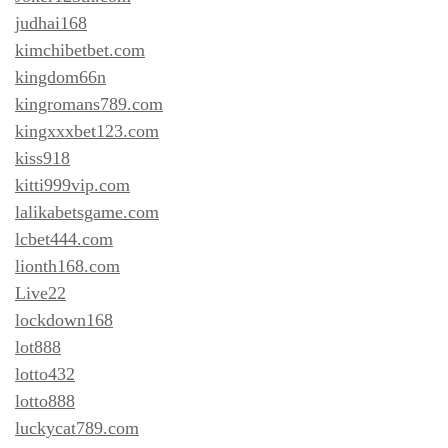
judhai168
kimchibetbet.com
kingdom66n
kingromans789.com
kingxxxbet123.com
kiss918
kitti999vip.com
lalikabetsgame.com
lcbet444.com
lionth168.com
Live22
lockdown168
lot888
lotto432
lotto888
luckycat789.com