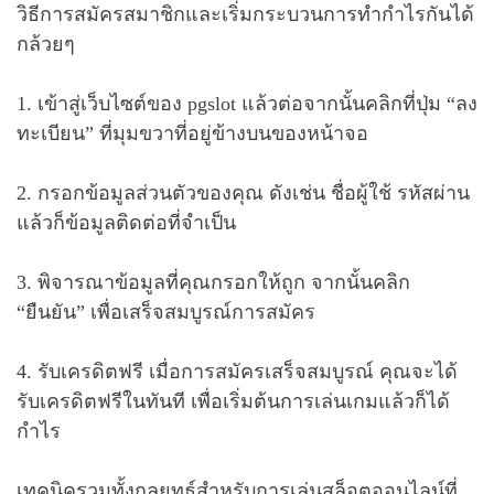
วิธีการสมัครสมาชิกและเริ่มกระบวนการทำกำไรกันได้
กล้วยๆ
1. เข้าสู่เว็บไซต์ของ pgslot แล้วต่อจากนั้นคลิกที่ปุ่ม “ลง
ทะเบียน” ที่มุมขวาที่อยู่ข้างบนของหน้าจอ
2. กรอกข้อมูลส่วนตัวของคุณ ดังเช่น ชื่อผู้ใช้ รหัสผ่าน
แล้วก็ข้อมูลติดต่อที่จำเป็น
3. พิจารณาข้อมูลที่คุณกรอกให้ถูก จากนั้นคลิก
“ยืนยัน” เพื่อเสร็จสมบูรณ์การสมัคร
4. รับเครดิตฟรี เมื่อการสมัครเสร็จสมบูรณ์ คุณจะได้
รับเครดิตฟรีในทันที เพื่อเริ่มต้นการเล่นเกมแล้วก็ได้
กำไร
เทคนิครวมทั้งกลยุทธ์สำหรับการเล่นสล็อตออนไลน์ที่