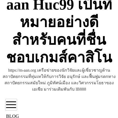
aan Huc99 เป็นที่
หมายอย่างดี
สำหรับคนที่ชื่น
ชอบเกมส์คาสิโน
https://m-aan.org เครือข่ายของนักวิจัยและผู้เชี่ยวชาญด้าน
สถาปัตยกรรมที่ทุ่มเทให้กับการวิจัย อนุรักษ์ และฟื้นฟูมรดกทาง
สถาปัตยกรรมสมัยใหม่ ภูมิทัศน์เมือง และวิศวกรรมโยธาของ
เอเชีย มาร่วมเดิมพันกับ IB888
BLOG