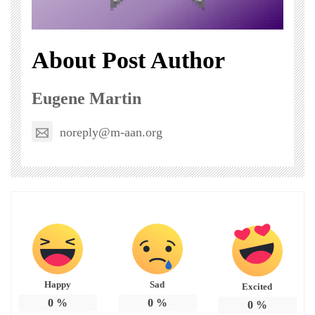
About Post Author
Eugene Martin
noreply@m-aan.org
Happy
Sad
Excited
0
%
0
%
0
%