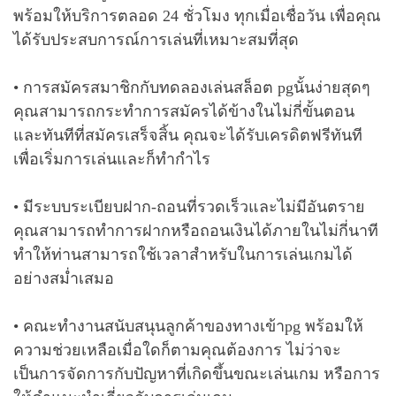
พร้อมให้บริการตลอด 24 ชั่วโมง ทุกเมื่อเชื่อวัน เพื่อคุณ
ได้รับประสบการณ์การเล่นที่เหมาะสมที่สุด
• การสมัครสมาชิกกับทดลองเล่นสล็อต pgนั้นง่ายสุดๆ
คุณสามารถกระทำการสมัครได้ข้างในไม่กี่ขั้นตอน
และทันทีที่สมัครเสร็จสิ้น คุณจะได้รับเครดิตฟรีทันที
เพื่อเริ่มการเล่นและก็ทำกำไร
• มีระบบระเบียบฝาก-ถอนที่รวดเร็วและไม่มีอันตราย
คุณสามารถทำการฝากหรือถอนเงินได้ภายในไม่กี่นาที
ทำให้ท่านสามารถใช้เวลาสำหรับในการเล่นเกมได้
อย่างสม่ำเสมอ
• คณะทำงานสนับสนุนลูกค้าของทางเข้าpg พร้อมให้
ความช่วยเหลือเมื่อใดก็ตามคุณต้องการ ไม่ว่าจะ
เป็นการจัดการกับปัญหาที่เกิดขึ้นขณะเล่นเกม หรือการ