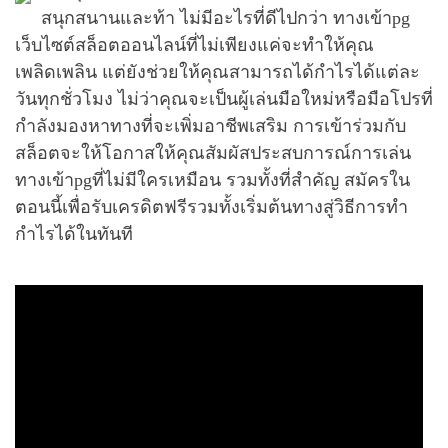
สนุกสนานและท้า ไม่มีอะไรที่ดีไปกว่า ทางเข้าpg
เว็บไซต์สล็อตออนไลน์ที่ไม่เพียงแค่จะทำให้คุณ
เพลิดเพลิน แต่ยังช่วยให้คุณสามารถได้กำไรได้แต่ละ
วันทุกชั่วโมง ไม่ว่าคุณจะเป็นผู้เล่นมือใหม่หรือมือโปรที่
กำลังมองหาทางที่จะเพิ่มอาชีพเสริม การเข้าร่วมกับ
สล็อตจะให้โอกาสให้คุณสัมผัสประสบการณ์การเล่น
ทางเข้าpgที่ไม่มีใครเหมือน รวมทั้งที่สำคัญ สมัครใน
ตอนนี้เพื่อรับเครดิตฟรีรวมทั้งเริ่มต้นทางสู่วิธีการทำ
กำไรได้ในทันที