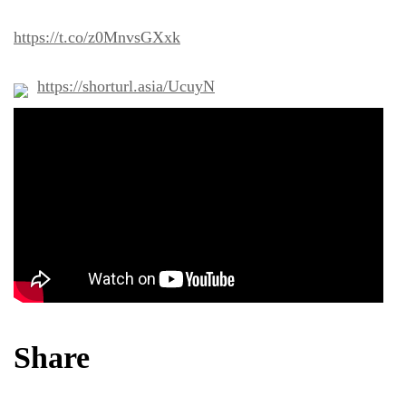
https://t.co/z0MnvsGXxk
https://shorturl.asia/UcuyN
Share