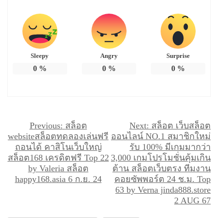
Sleepy
Angry
Surprise
0
%
0
%
0
%
แ
Previous:
สล็อต
Next:
สล็อต เว็บสล็อต
websiteสล็อตทดลองเล่นฟรี
ออนไลน์ NO.1 สมาชิกใหม่
น
ถอนได้ คาสิโนเว็บใหญ่
รับ 100% มีเกมมากว่า
ะ
สล็อต168 เครดิตฟรี Top 22
3,000 เกมโปรโมชั่นคุ้มเกิน
by Valeria สล็อต
ต้าน สล็อตเว็บตรง ทีมงาน
แ
happy168.asia 6 ก.ย. 24
คอยซัพพอร์ต 24 ช.ม. Top
น
63 by Verna jinda888.store
ว
2 AUG 67
เ