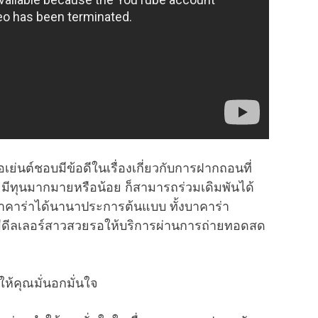
อเย่นต์ชอบมีข้อดีในเรื่องเกี่ยวกับการฝากถอนที่
จะมีทุนมากมายหรือน้อย ก็สามารถร่วมเดิมพันได้
บาคาร่าได้นานาประการต้นแบบ ทั้งบาคาร่า
มีดีลเลอร์สาวสวยรอให้บริการผ่านการถ่ายทอดสด
ำให้คุณมั่นอกมั่นใจ