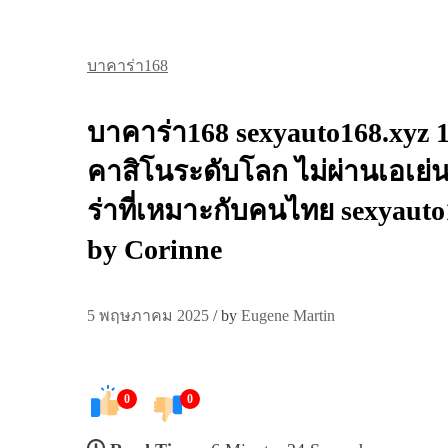
บาคาร่า168
บาคาร่า168 sexyauto168.xyz 1
คาสิโนระดับโลก ไม่ผ่านเอเย่
ร่าที่เหมาะกับคนไทย sexyaut
by Corinne
5 พฤษภาคม 2025
/
by
Eugene Martin
0
0