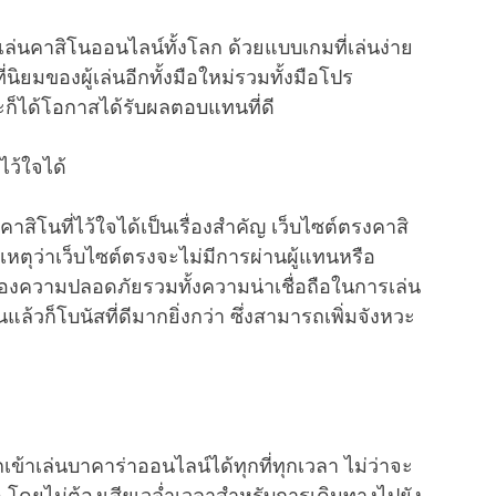
เล่นคาสิโนออนไลน์ทั้งโลก ด้วยแบบเกมที่เล่นง่าย
นิยมของผู้เล่นอีกทั้งมือใหม่รวมทั้งมือโปร
และก็ได้โอกาสได้รับผลตอบแทนที่ดี
ไว้ใจได้
คาสิโนที่ไว้ใจได้เป็นเรื่องสำคัญ เว็บไซต์ตรงคาสิ
าะเหตุว่าเว็บไซต์ตรงจะไม่มีการผ่านผู้แทนหรือ
เรื่องความปลอดภัยรวมทั้งความน่าเชื่อถือในการเล่น
ล้วก็โบนัสที่ดีมากยิ่งกว่า ซึ่งสามารถเพิ่มจังหวะ
เข้าเล่นบาคาร่าออนไลน์ได้ทุกที่ทุกเวลา ไม่ว่าจะ
อ โดยไม่ต้องเสียเวล่ำเวลาสำหรับการเดินทางไปยัง