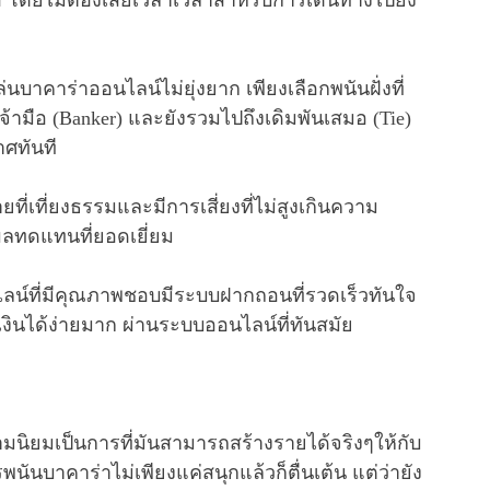
นบาคาร่าออนไลน์ไม่ยุ่งยาก เพียงเลือกพนันฝั่งที่
ั่งเจ้ามือ (Banker) และยังรวมไปถึงเดิมพันเสมอ (Tie)
าศทันที
ที่เที่ยงธรรมและมีการเสี่ยงที่ไม่สูงเกินความ
้ผลทดแทนที่ยอดเยี่ยม
ไลน์ที่มีคุณภาพชอบมีระบบฝากถอนที่รวดเร็วทันใจ
งินได้ง่ายมาก ผ่านระบบออนไลน์ที่ทันสมัย
ามนิยมเป็นการที่มันสามารถสร้างรายได้จริงๆให้กับ
รพนันบาคาร่าไม่เพียงแค่สนุกแล้วก็ตื่นเต้น แต่ว่ายัง