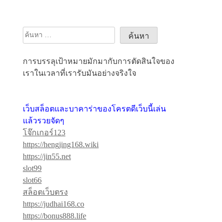
ค้นหา
สำหรับ:
การบรรลุเป้าหมายมักมากับการตัดสินใจของ
เราในเวลาที่เรารับมันอย่างจริงใจ
เว็บสล็อตและบาคาร่าของโครตดีเว็บนี้เล่น
แล้วรวยจัดๆ
โจ๊กเกอร์123
https://hengjing168.wiki
https://jin55.net
slot99
slot66
สล็อตเว็บตรง
https://judhai168.co
https://bonus888.life