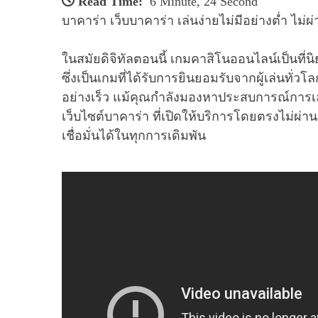
Read Time:
6 Minute, 24 Second
บาคาร่า เว็บบาคาร่า เล่นง่ายไม่มีอย่างต่ำ ไม่ผ
ในสมัยดิจิทัลตอนนี้ เกมคาสิโนออนไลน์เป็นที่น
ซึ่งเป็นเกมที่ได้รับการยินยอมรับจากผู้เล่นทั่วโ
อย่างเร็ว แม้คุณกำลังมองหาประสบการณ์การเล่
เว็บไซต์บาคาร่า ที่เปิดให้บริการโดยตรงไม่ผ่าน
เชื่อมั่นได้ในทุกการเดิมพัน