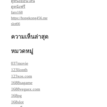
ดูหนังออนไลน์
ดูหนังฟรี
faro168
https://hongkong456.me
slot66
ความเห็นล่าสุด
หมวดหมู่
037movie
123lionth
123xos.com
1688sagame
1688vegasx.com
168pg
168slot