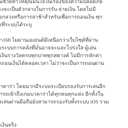
์นั้นช่วยทำให้คุณมั่นใจในเรื่องของความปลอดภัย
จะเป็นตัวกลางในการรับ-จ่ายเงิน โดยไม่มี
ลอกลวงหรือการล่าช้าสำหรับเพื่อการถอนเงิน ทุก
ี่ระบบได้ระบุ
า168 ไม่ผ่านเอเย่นต์มีเหนือกว่าเว็บไซต์ที่ผ่าน
ยระบบการคลังที่มั่นอาจจะและโปร่งใส ผู้เล่น
บเงินรางวัลครบทุกบาททุกสตางค์ ไม่มีการหักค่า
อนเงินได้ตลอดเวลา ไม่ว่าจะเป็นการถอนผ่าน
 บาคาร่า โดยมากมีระบบระเบียบรองรับการเล่นอีก
มารถเข้าถึงเกมบาคาร่าได้ทุกหนทุกแห่ง อีกทั้งใน
เล่นผ่านมือถือยังสามารถรองรับทั้งระบบ iOS รวม
เงินจริง