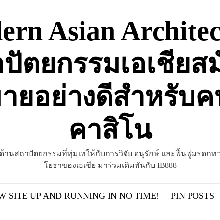
rn Asian Architec
าปัตยกรรมเอเชียสม
มายอย่างดีสำหรับคน
คาสิโน
ชาญด้านสถาปัตยกรรมที่ทุ่มเทให้กับการวิจัย อนุรักษ์ และฟื้นฟูมร
โยธาของเอเชีย มาร่วมเดิมพันกับ IB888
W SITE UP AND RUNNING IN NO TIME!
PIN POSTS