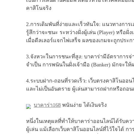
คาสิโนจริง
2.การเดิมพันที่ง่ายและเร็วทันใจ: แนวทางการเล่
รู้สึกว่าจะชนะ ระหว่างฝั่งผู้เล่น (Player) หรือฝ
เมื่อดีลเลอร์แจกไพ่เสร็จ ผลของเกมจะถูกประก
3.จังหวะในการชนะที่สูง: บาคาร่ามีอัตราการจ่าย
จำเป็น การพนันในฝั่งเจ้ามือ (Banker) มักจะให
4.ระบบฝาก-ถอนที่รวดเร็ว: เว็บตรงคาสิโนออน
และไม่เป็นอันตราย ผู้เล่นสามารถฝากหรือถอนเ
บาคาร่า168
พนันง่าย ได้เงินจริง
หนึ่งในเหตุผลที่ทำให้บาคาร่าออนไลน์ได้รับคว
ผู้เล่น แม้เลือกเว็บคาสิโนออนไลน์ที่ไว้ใจได้ กา