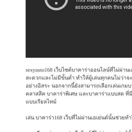
sexyauto168 เว็บไซต์บาคาร่าออนไลน์ที่ไม่ผ่านเ
สะดวกและไม่มีขั้นต่ำ ทำให้ผู้เล่นทุกคนไม่ว่า
อย่างอิสระ นอกจากนี้ยังสามารถเลือกเล่นเกม
คลาสสิค บาคาร่าพิเศษ และบาคาร่าแบบสด ที่
แบบเรียลไทม์
เล่น บาคาร่า168 เว็บที่ไม่ผ่านเอเย่นต์นั้นช่วยท