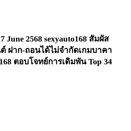
7 June 2568 sexyauto168 สัมผัส
นต์ ฝาก-ถอนได้ไม่จำกัดเกมบาคา
o168 ตอบโจทย์การเดิมพัน Top 34