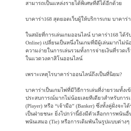
สามารถเป็นแหล่งรายได้พิเศษที่ดีได้อีกด้วย
บาคาร่า168 สุดยอดเว็บผู้ให้บริการเกม บาคา
ในสมัยที่การเล่นเกมออนไลน์ บาคาร่า168 ได้รั
Online) เปลี่ยนเป็นหนึ่งในเกมที่มีผู้เล่นมากไม
ความง่ายในการเล่นรวมทั้งการจ่ายเงินที่รวดเร
ในแวดวงคาสิโนออนไลน์
เพราะเหตุไรบาคาร่าออนไลน์ถึงเป็นที่นิยม?
บาคาร่าเป็นเกมไพ่ที่มีวิธีการเล่นที่ง่ายรวมทั้ง
ประสบการณ์มากไม่น้อยเลยทีเดียวสำหรับการเล่น
(Player) หรือ “เจ้ามือ” (Banker) ซึ่งทั้งคู่ฝั่งจะได
เป็นฝ่ายชนะ ยิ่งไปกว่านี้ยังมีตัวเลือกการพนันอ
พนันเสมอ (Tie) หรือการเดิมพันในรูปแบบต่างๆ