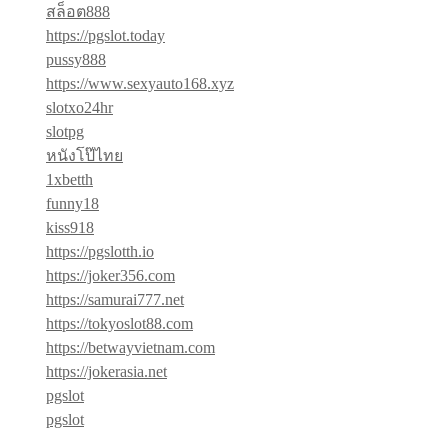
สล็อต888
https://pgslot.today
pussy888
https://www.sexyauto168.xyz
slotxo24hr
slotpg
หนังโป๊ไทย
1xbetth
funny18
kiss918
https://pgslotth.io
https://joker356.com
https://samurai777.net
https://tokyoslot88.com
https://betwayvietnam.com
https://jokerasia.net
pgslot
pgslot