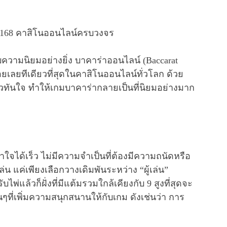
ร่า168 คาสิโนออนไลน์ครบวงจร
บความนิยมอย่างยิ่ง บาคาร่าออนไลน์ (Baccarat
่น้อยเลยทีเดียวที่สุดในคาสิโนออนไลน์ทั่วโลก ด้วย
็วทันใจ ทำให้เกมบาคาร่ากลายเป็นที่นิยมอย่างมาก
เข้าใจได้เร็ว ไม่มีความจำเป็นที่ต้องมีความถนัดหรือ
 แค่เพียงเลือกวางเดิมพันระหว่าง “ผู้เล่น”
้รับไพ่แล้วก็ฝั่งที่มีแต้มรวมใกล้เคียงกับ 9 สูงที่สุดจะ
ื่นๆที่เพิ่มความสนุกสนานให้กับเกม ดังเช่นว่า การ