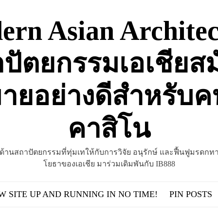
rn Asian Architec
าปัตยกรรมเอเชียสม
มายอย่างดีสำหรับคน
คาสิโน
ชาญด้านสถาปัตยกรรมที่ทุ่มเทให้กับการวิจัย อนุรักษ์ และฟื้นฟูมร
โยธาของเอเชีย มาร่วมเดิมพันกับ IB888
W SITE UP AND RUNNING IN NO TIME!
PIN POSTS