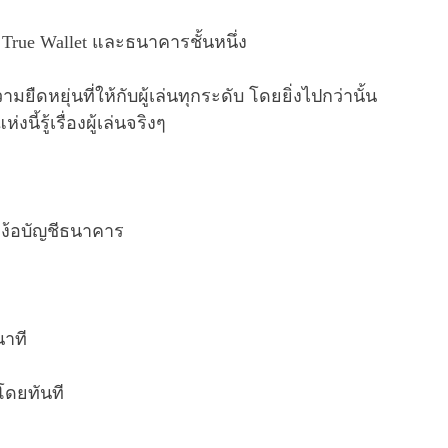
 True Wallet และธนาคารชั้นหนึ่ง
ยืดหยุ่นที่ให้กับผู้เล่นทุกระดับ โดยยิ่งไปกว่านั้น
งนี้รู้เรื่องผู้เล่นจริงๆ
องง้อบัญชีธนาคาร
นาที
โดยทันที