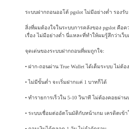
ระบบฝากถอนออโต้ pgslot ไม่มีอย่างต่ำ รองรับ
สิ่งที่ผมต้องใจในระบบการคลังของ pgslot คือความ
เรื่อง ไม่มีอย่างต่ำ นี่แหละที่ทำให้ผมรู้สึกว่าเว็บแห่
จุดเด่นของระบบฝากถอนที่ผมถูกใจ:
• ฝาก-ถอนผ่าน True Wallet ได้เต็มระบบ ไม่ต้
• ไม่มีขั้นต่ำ จะเริ่มฝากแค่ 1 บาทก็ได้
• ทำรายการเร็วใน 5-10 วินาที ไม่ต้องคอยผ่าน
• ระบบเชื่อมต่ออัตโนมัติกับหน้าเกม เครดิตเข้า
• ถอนเงินได้ตลอด 1 วัน ไม่จำกัดรอบ