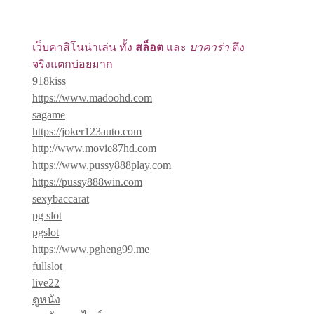
เว็บคาสิโนน่าเล่น ทั้ง
สล็อต
และ
บาคาร่า
ตึง
จริงแตกบ่อยมาก
918kiss
https://www.madoohd.com
sagame
https://joker123auto.com
http://www.movie87hd.com
https://www.pussy888play.com
https://pussy888win.com
sexybaccarat
pg slot
pgslot
https://www.pgheng99.me
fullslot
live22
ดูหนัง