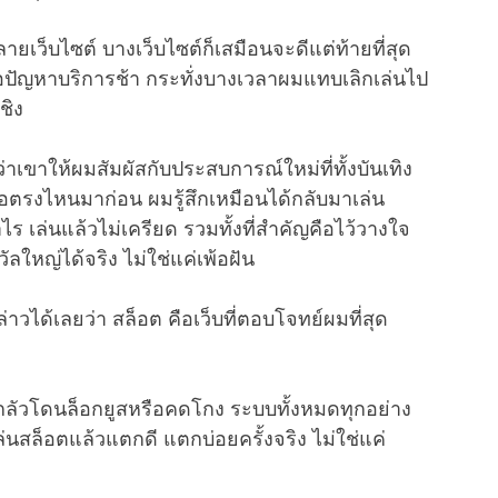
ยเว็บไซต์ บางเว็บไซต์ก็เสมือนจะดีแต่ท้ายที่สุด
อปัญหาบริการช้า กระทั่งบางเวลาผมแทบเลิกเล่นไป
ชิง
ว่าเขาให้ผมสัมผัสกับประสบการณ์ใหม่ที่ทั้งบันเทิง
ตรงไหนมาก่อน ผมรู้สึกเหมือนได้กลับมาเล่น
ไร เล่นแล้วไม่เครียด รวมทั้งที่สำคัญคือไว้วางใจ
ัลใหญ่ได้จริง ไม่ใช่แค่เพ้อฝัน
าวได้เลยว่า สล็อต คือเว็บที่ตอบโจทย์ผมที่สุด
งกลัวโดนล็อกยูสหรือคดโกง ระบบทั้งหมดทุกอย่าง
ล่นสล็อตแล้วแตกดี แตกบ่อยครั้งจริง ไม่ใช่แค่