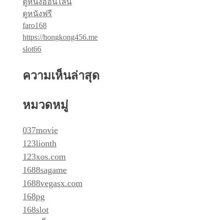
ดูหนังออนไลน์
ดูหนังฟรี
faro168
https://hongkong456.me
slot66
ความเห็นล่าสุด
หมวดหมู่
037movie
123lionth
123xos.com
1688sagame
1688vegasx.com
168pg
168slot