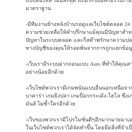
แบบลื่นไหล ไม่มีสะดุด แถมระบบอัลกอริโง่ภาย
มาตราฐาน
-มีทีมงานข้างหลังบ้านรอดูแลเว็บไซต์ตลอด 24 ช
ความช่วยเหลือให้คำปรึกษาแม้คุณมีปัญหาสำหรั
ปัญหาในระบบตลอด และก็สต๊าฟรักษาความปลอ
ทางบัญชีของคุณให้รอดพ้นจากการถูกแฮกข้อม
-เว็บเรามีระบบฝากถอนแบบ Auto ที่ทำให้คุณส
อย่างน้อยอีกด้วย
-เว็บไซต์พวกเรามีเกมพนันแบบอื่นนอกเหนือจากเ
บาคาร่า เกมยิงปลา เกมป็อกกระเด้ง-ไฮโล ซึ่ง
มันส์ ไม่ซ้ำใครอีกด้วย
-เว็บของพวกเรามีโปรโมชั่นดีๆอีกมากมายมาเอา
ในเว็บไซต์พวกเราได้จัดทำขึ้น โดยยึดสิ่งที่จ