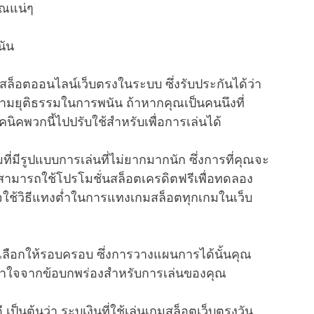
ุณแน่ๆ
นัน
กมสล็อตออนไลน์เว็บตรงในระบบ ซึ่งรับประกันได้ว่า
ามยุติธรรมในการพนัน ถ้าหากคุณเป็นคนนึงที่
คพวกนี้ไปปรับใช้สำหรับเพื่อการเล่นได้
มที่มีรูปแบบการเล่นที่ไม่ยากมากนัก ซึ่งการที่คุณจะ
สามารถใช้โปรโมชั่นสล็อตเครดิตฟรีเพื่อทดลอง
จใช้วิธีแทงต่ำในการแทงเกมสล็อตทุกเกมในเว็บ
เลือกให้รอบครอบ ซึ่งการวางแผนการได้นั้นคุณ
าใจจากข้อบกพร่องสำหรับการเล่นของคุณ
นต้นว่า ระบุเงินที่ใช้เล่นเกมสล็อตเว็บตรงวัน