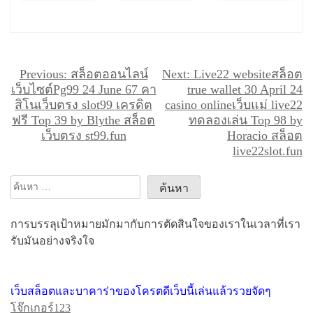
แ
Previous:
สล็อตออนไลน์
Next:
Live22 websiteสล็อต
เว็บไซต์Pg99 24 June 67 คา
true wallet 30 April 24
น
สิโนเว็บตรง slot99 เครดิต
casino onlineเว็บแม่ live22
ะ
ฟรี Top 39 by Blythe สล็อต
ทดลองเล่น Top 98 by
เว็บตรง st99.fun
Horacio สล็อต
แ
live22slot.fun
น
ว
ค้นหา
เ
สำหรับ:
รื่
การบรรลุเป้าหมายมักมากับการตัดสินใจของเราในเวลาที่เรา
อ
รับมันอย่างจริงใจ
ง
เว็บสล็อตและบาคาร่าของโครตดีเว็บนี้เล่นแล้วรวยจัดๆ
โจ๊กเกอร์123