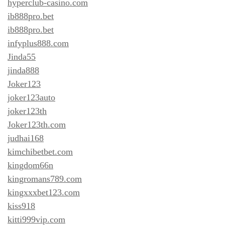
hyperclub-casino.com
ib888pro.bet
ib888pro.bet
infyplus888.com
Jinda55
jinda888
Joker123
joker123auto
joker123th
Joker123th.com
judhai168
kimchibetbet.com
kingdom66n
kingromans789.com
kingxxxbet123.com
kiss918
kitti999vip.com