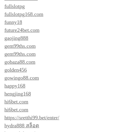
fullslotpg
fullslotpg168.com
funny18
future24bet.com
gaojing888
gem99ths.com
gem99ths.com
gobaza88.com
golden456
gowingo88.com
happy168
hengjing168
hi6bet.com
hi6bet.com
https://sretthi99.bet/enter/
hydra888 สล็อต