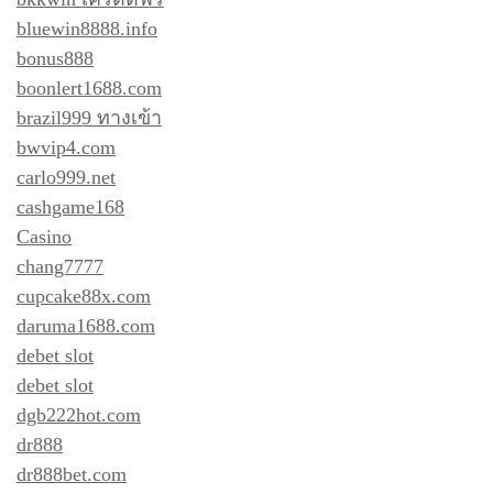
bluewin8888.info
bonus888
boonlert1688.com
brazil999 ทางเข้า
bwvip4.com
carlo999.net
cashgame168
Casino
chang7777
cupcake88x.com
daruma1688.com
debet slot
debet slot
dgb222hot.com
dr888
dr888bet.com