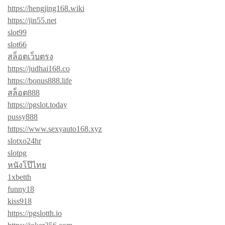
https://hengjing168.wiki
https://jin55.net
slot99
slot66
สล็อตเว็บตรง
https://judhai168.co
https://bonus888.life
สล็อต888
https://pgslot.today
pussy888
https://www.sexyauto168.xyz
slotxo24hr
slotpg
หนังโป๊ไทย
1xbetth
funny18
kiss918
https://pgslotth.io