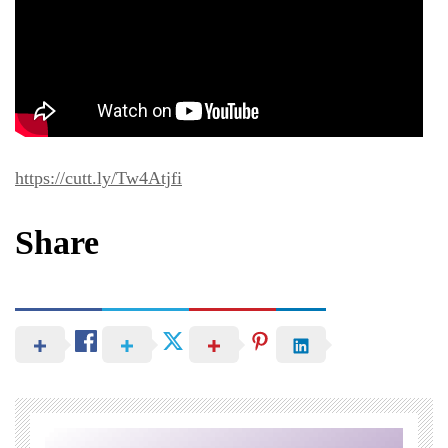
https://cutt.ly/Tw4Atjfi
Share