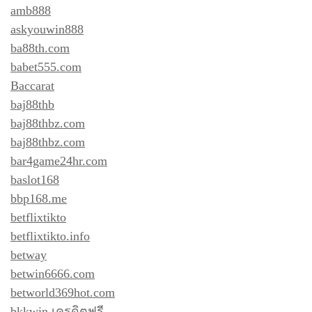
amb888
askyouwin888
ba88th.com
babet555.com
Baccarat
baj88thb
baj88thbz.com
baj88thbz.com
bar4game24hr.com
baslot168
bbp168.me
betflixtikto
betflixtikto.info
betway
betwin6666.com
betworld369hot.com
bkkwin เครดิตฟรี