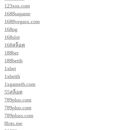
123xos.com
1688sagame
1688vegasx.com
168pg
168slot
168สล็อต
188bet
188betth
1xbet
1xbetth
1xgameth.com
55สล็อต
789plus.com
789plus.com
789pluss.com
8lots.me