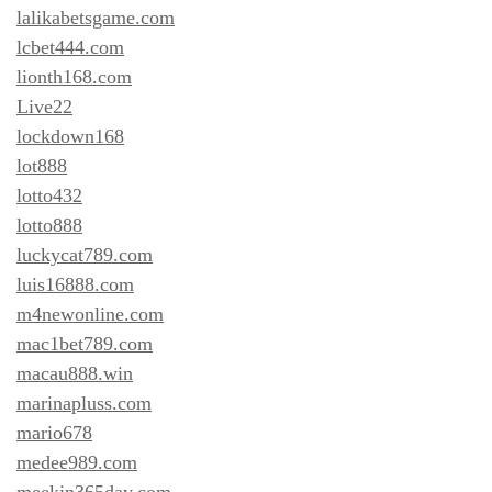
lalikabetsgame.com
lcbet444.com
lionth168.com
Live22
lockdown168
lot888
lotto432
lotto888
luckycat789.com
luis16888.com
m4newonline.com
mac1bet789.com
macau888.win
marinapluss.com
mario678
medee989.com
meekin365day.com