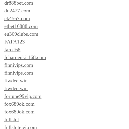
dr888bet.com
du2477.com
ek4567.com
etbet16888.com
eu369clubs.com
FAFA123
faro168
fcharoenkit168.com
finnivips.com
finnivips.com
fiwdee.win
fiwdee.win
fortune99vip.com
fox689ok.com
fox689ok.com
fullslot
fullsloteiei.com