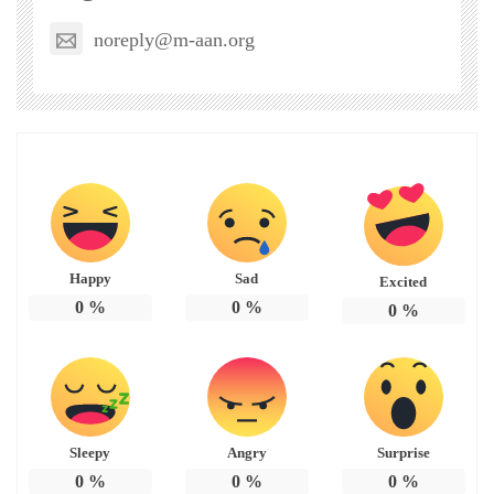
noreply@m-aan.org
Happy
Sad
Excited
0
%
0
%
0
%
Sleepy
Angry
Surprise
0
%
0
%
0
%