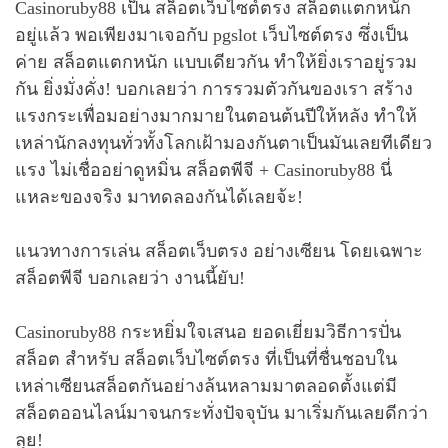
Casinoruby88 เป็น สล็อตเว็บไซต์ตรง สล็อตแตกหนัก
อยู่แล้ว พอเพียงมาเจอกับ pgslot เว็บไซต์ตรง ซึ่งเป็น
ค่าย สล็อตแตกหนัก แบบเดียวกัน ทำให้ยิ่งเราอยู่รวม
กัน ยิ่งมั่งคั่ง! บอกเลยว่า การรวมตัวกันของเรา สร้าง
แรงกระเพื่อมอย่างมากมายในตอนต้นปีให้หลัง ทำให้
เหล่านักลงทุนทั่วทั้งโลกเฝ้ามองกันตาเป็นมันเลยทีเดียว
แรง ไม่เชื่ออย่าดูหมิ่น สล็อตพีจี + Casinoruby88 นี่
แหละของจริง มาทดลองกันได้เลยจ้ะ!
แนวทางการเล่น สล็อตเว็บตรง อย่างเซียน โดยเฉพาะ
สล็อตพีจี บอกเลยว่า งานนี้ยับ!
Casinoruby88 กระหยิ่มใจเสนอ ยอดเยี่ยมวิธีการปั่น
สล็อต สำหรับ สล็อตเว็บไซต์ตรง ที่เป็นที่ชื่นชอบใน
เหล่าเซียนสล็อตกันอย่างล้นหลามมาตลอดตั้งแต่มี
สล็อตออนไลน์มาจนกระทั่งปัจจุบัน มาเริ่มกันเลยดีกว่า
ลุย!