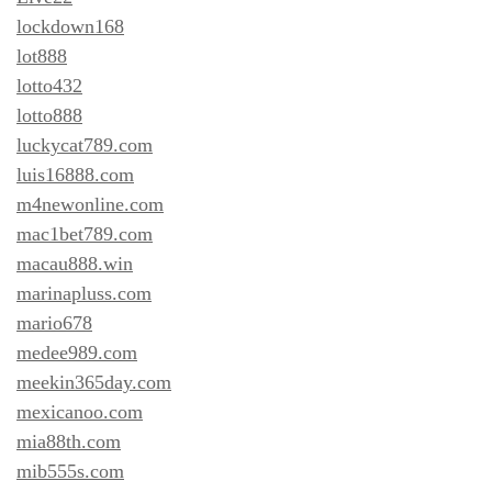
lockdown168
lot888
lotto432
lotto888
luckycat789.com
luis16888.com
m4newonline.com
mac1bet789.com
macau888.win
marinapluss.com
mario678
medee989.com
meekin365day.com
mexicanoo.com
mia88th.com
mib555s.com