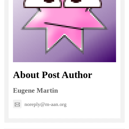
About Post Author
Eugene Martin
noreply@m-aan.org