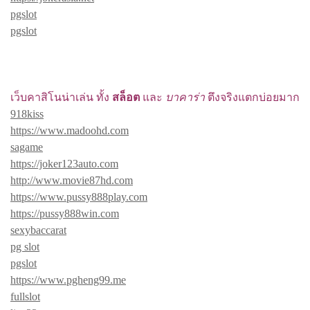
pgslot
pgslot
เว็บคาสิโนน่าเล่น ทั้ง
สล็อต
และ
บาคาร่า
ตึงจริงแตกบ่อยมาก
918kiss
https://www.madoohd.com
sagame
https://joker123auto.com
http://www.movie87hd.com
https://www.pussy888play.com
https://pussy888win.com
sexybaccarat
pg slot
pgslot
https://www.pgheng99.me
fullslot