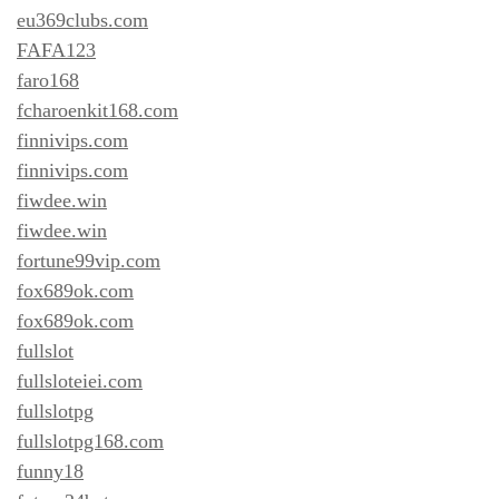
eu369clubs.com
FAFA123
faro168
fcharoenkit168.com
finnivips.com
finnivips.com
fiwdee.win
fiwdee.win
fortune99vip.com
fox689ok.com
fox689ok.com
fullslot
fullsloteiei.com
fullslotpg
fullslotpg168.com
funny18