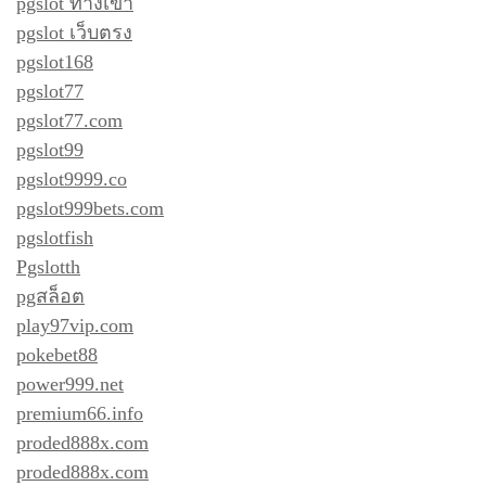
pgslot ทางเข้า
pgslot เว็บตรง
pgslot168
pgslot77
pgslot77.com
pgslot99
pgslot9999.co
pgslot999bets.com
pgslotfish
Pgslotth
pgสล็อต
play97vip.com
pokebet88
power999.net
premium66.info
proded888x.com
proded888x.com