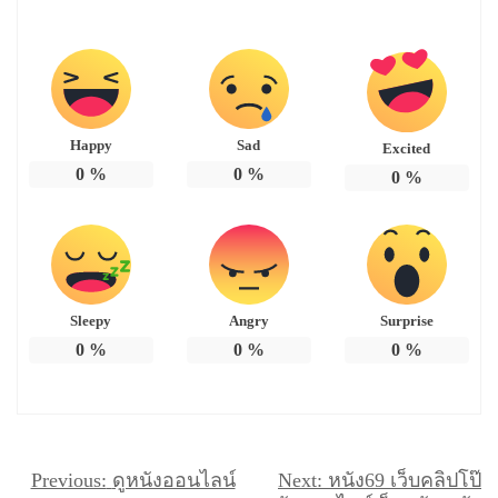
Happy
Sad
Excited
0
%
0
%
0
%
Sleepy
Angry
Surprise
0
%
0
%
0
%
แ
Previous:
ดูหนังออนไลน์
Next:
หนัง69 เว็บคลิปโป๊