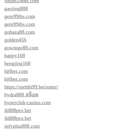
future24bet.com
gaojing888
gem99ths.com
gem99ths.com
gobaza88.com
golden456
gowingo88.com
happy168
hengjing168
hi6bet.com
hi6bet.com
https://sretthi99.bet/enter/
hydra888 สล็อต
hyperclub-casino.com
ib888pro.bet
ib888pro.bet
infyplus888.com