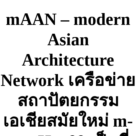
Skip
to
mAAN – modern
content
Asian
Architecture
Network เครือข่าย
สถาปัตยกรรม
เอเชียสมัยใหม่ m-