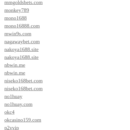
mmgoldsbets.com
monkey789
mono1688
mono16888.com
mwin9s.com
nagawaybet.com
nakoya1688.site
nakoya1688.site
nbwin.me
nbwin.me
niseko168bet.com
niseko168bet.com
no1huay
no1huay.com
okc4
okcasino159.com
p2vvip