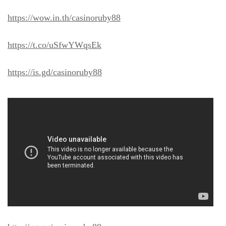
https://wow.in.th/casinoruby88
https://t.co/uSfwYWqsEk
https://is.gd/casinoruby88