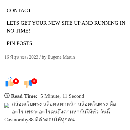
CONTACT
สล็อตแตกหนัก
LETS GET YOUR NEW SITE UP AND RUNNING IN
สมัครสล็อตแตกหนักสล็อตออนไลน์ เว็บที่ผู้เล่น
NO TIME!
ไว้ใจได้Free pgslot เว็บพีจีเปิดใหม่ Top 24 by
Caryn Casinoruby88.com 5 พฤษภา 2566
PIN POSTS
16 มิถุนายน 2023
/
by
Eugene Martin
0
0
Read Time:
5 Minute, 11 Second
สล็อตเว็บตรง
สล็อตแตกหนัก
สล็อตเว็บตรง คือ
อะไร เพราะอะไรคนถึงตามหากันให้ทั่ว วันนี้
Casinoruby88 มีคำตอบให้ทุกคน