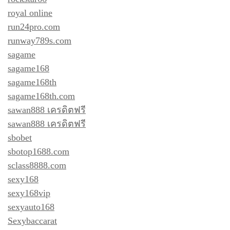
royal online
run24pro.com
runway789s.com
sagame
sagame168
sagame168th
sagame168th.com
sawan888 เครดิตฟรี
sawan888 เครดิตฟรี
sbobet
sbotop1688.com
sclass8888.com
sexy168
sexy168vip
sexyauto168
Sexybaccarat