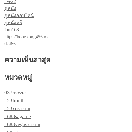
live22
ดูหนัง
ดูหนังออนไลน์
ดูหนังฟรี
faro168
https://hongkong456.me
slot66
ความเห็นล่าสุด
หมวดหมู่
037movie
123lionth
123xos.com
1688sagame
1688vegasx.com