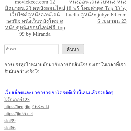
moviekece.com 12
หนังออนไลน์เว็บหนัง หนัง
น
มิถุนายน 23 ดูหนังออนไลน์
18 ฟรี ใหม่ล่าสุด Top 33 by
ะ
เว็บไซต์ดูหนังออนไลน์
Luella ดูหนังx jubyet69.com
netflix หนังเว็บหนังใหม่ ดู
6 เมษายน 23
แ
หนัง ดูหนังออนไลน์ฟรี Top
น
99 by Miranda
ว
เ
ค้นหา
รื่
สำหรับ:
การบรรลุเป้าหมายมักมากับการตัดสินใจของเราในเวลาที่เรา
อ
รับมันอย่างจริงใจ
ง
เว็บสล็อตและบาคาร่าของโครตดีเว็บนี้เล่นแล้วรวยจัดๆ
โจ๊กเกอร์123
https://hengjing168.wiki
https://jin55.net
slot99
slot66