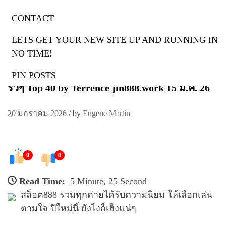
CONTACT
สล็อตออนไลน์
LETS GET YOUR NEW SITE UP AND RUNNING IN
สล็อตออนไลน์ ยูสเดียว ครบทุกการเดิมพัน
NO TIME!
สมาชิกใหม่รับ 100% โปรเด็ด ใครก็เล่นได้ บาคา
ร่า สล็อต ยิงปลา jinda888 สมัครไว เงินไหลเข้า
PIN POSTS
รัวๆ Top 40 by Terrence jin888.work 15 ม.ค. 26
20 มกราคม 2026
/
by
Eugene Martin
0
0
Read Time:
5 Minute, 25 Second
สล็อต888 รวมทุกค่ายได้รับความนิยม ให้เลือกเล่น
ตามใจ ปีใหม่นี้ ยังไงก็เฮ็งแน่ๆ