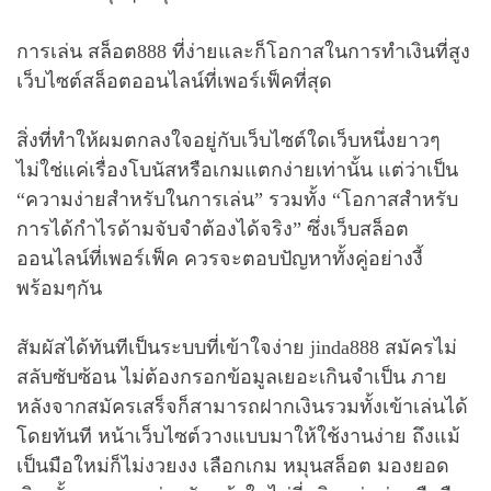
การเล่น สล็อต888 ที่ง่ายและก็โอกาสในการทำเงินที่สูง
เว็บไซต์สล็อตออนไลน์ที่เพอร์เฟ็คที่สุด
สิ่งที่ทำให้ผมตกลงใจอยู่กับเว็บไซต์ใดเว็บหนึ่งยาวๆ
ไม่ใช่แค่เรื่องโบนัสหรือเกมแตกง่ายเท่านั้น แต่ว่าเป็น
“ความง่ายสำหรับในการเล่น” รวมทั้ง “โอกาสสำหรับ
การได้กำไรด้ามจับจำต้องได้จริง” ซึ่งเว็บสล็อต
ออนไลน์ที่เพอร์เฟ็ค ควรจะตอบปัญหาทั้งคู่อย่างงี้
พร้อมๆกัน
สัมผัสได้ทันทีเป็นระบบที่เข้าใจง่าย jinda888 สมัครไม่
สลับซับซ้อน ไม่ต้องกรอกข้อมูลเยอะเกินจำเป็น ภาย
หลังจากสมัครเสร็จก็สามารถฝากเงินรวมทั้งเข้าเล่นได้
โดยทันที หน้าเว็บไซต์วางแบบมาให้ใช้งานง่าย ถึงแม้
เป็นมือใหม่ก็ไม่งวยงง เลือกเกม หมุนสล็อต มองยอด