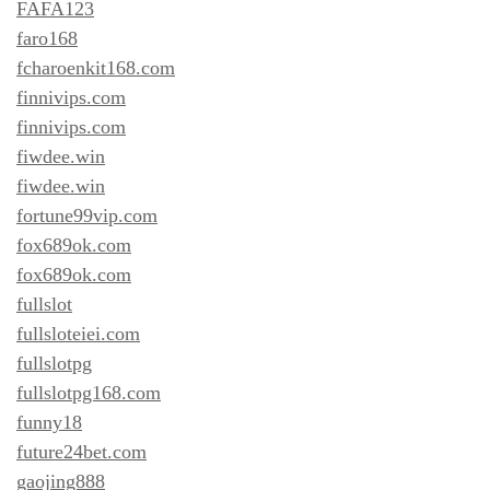
FAFA123
faro168
fcharoenkit168.com
finnivips.com
finnivips.com
fiwdee.win
fiwdee.win
fortune99vip.com
fox689ok.com
fox689ok.com
fullslot
fullsloteiei.com
fullslotpg
fullslotpg168.com
funny18
future24bet.com
gaojing888