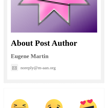
About Post Author
Eugene Martin
noreply@m-aan.org