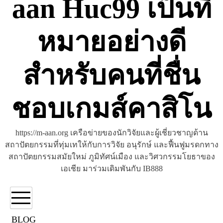
aan Huc99 เป็นที่
หมายอย่างดี
สำหรับคนที่ชื่น
ชอบเกมส์คาสิโน
https://m-aan.org เครือข่ายของนักวิจัยและผู้เชี่ยวชาญด้าน
สถาปัตยกรรมที่ทุ่มเทให้กับการวิจัย อนุรักษ์ และฟื้นฟูมรดกทาง
สถาปัตยกรรมสมัยใหม่ ภูมิทัศน์เมือง และวิศวกรรมโยธาของ
เอเชีย มาร่วมเดิมพันกับ IB888
BLOG