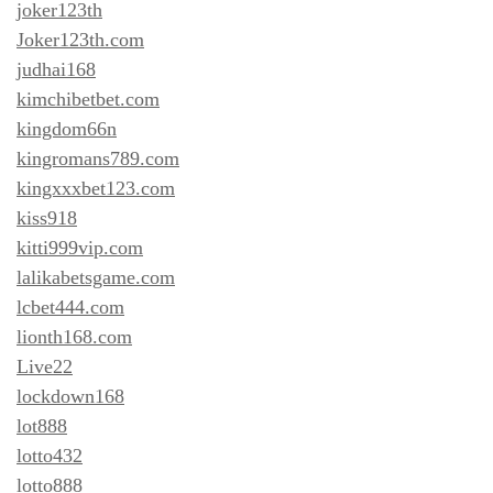
joker123th
Joker123th.com
judhai168
kimchibetbet.com
kingdom66n
kingromans789.com
kingxxxbet123.com
kiss918
kitti999vip.com
lalikabetsgame.com
lcbet444.com
lionth168.com
Live22
lockdown168
lot888
lotto432
lotto888