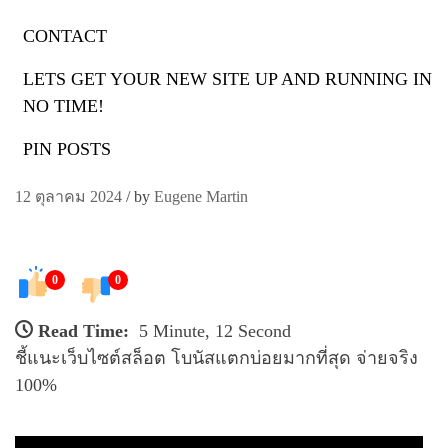
CONTACT
สล็อต
LETS GET YOUR NEW SITE UP AND RUNNING IN
สล็อตออนไลน์ websiteตรง 9 ตุลา 2567 คาสิโน
NO TIME!
ออนไลน์เว็บใหญ่ สล็อต เครดิตฟรี Top 62 by
Karine เฮงจริง168 Hengjing168.lat
PIN POSTS
12 ตุลาคม 2024
/
by
Eugene Martin
0
0
Read Time:
5 Minute, 12 Second
ชี้แนะเว็บไซต์สล็อต โบนัสแตกบ่อยมากที่สุด จ่ายจริง
100%