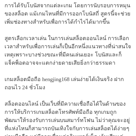
การได้รับโบนัสจากแต่ละเกม โดยการนับรอบการหมุน
ของสล็อต แม้เกมไหนที่มีการออกโบนัสถี่ สูตรนี้จะช่วย
เพิ่มช่องทางสำหรับเพื่อการได้กำไรได้มากขึ้น
สูตรเลือกเวลาเล่น ในการเล่นสล็อตออนไลน์ การเลือก
เวลาสำหรับเพื่อการเล่นก็เป็นอีกหนึ่งแนวทางที่น่าสนใจ
เหตุเพราะบางช่วงขณะที่มีคนเล่นเยอะ โบนัสและก็
แจ็คพ็อตอาจจะแตกง่ายดายเสียยิ่งกว่าธรรมดา
เกมสล็อตมือถือ hengjing168 เล่นง่ายได้เงินจริง ฝาก
ถอนไว 24 ชั่วโมง
สล็อตออนไลน์ เป็นเว็บที่มีความเชื่อถือได้ในด้านของ
การให้บริการเกมสล็อตโทรศัพท์มือถือ ทุกเกมถูก
พัฒนาให้รองรับการเล่นบนสมาร์ทโฟน ไม่ว่าคุณจะอยู่
ที่แห่งไหนก็สามารถบันเทิงใจกับการเล่นสล็อตได้ง่ายๆ