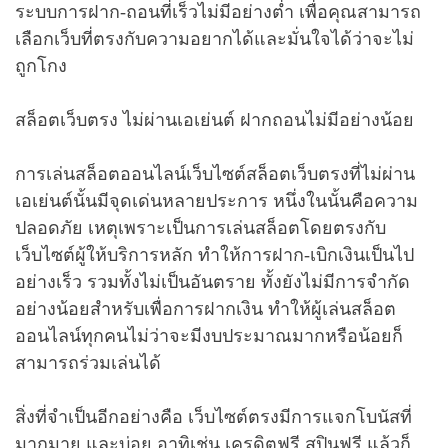
ระบบการฝาก-ถอนที่เร็วไม่มีอย่างต่ำ เพื่อคุณสามารถ
เลือกเว็บที่ตรงกับความอยากได้และมั่นใจได้ว่าจะไม่
ถูกโกง
สล็อตเว็บตรง ไม่ผ่านเอเย่นต์ ฝากถอนไม่มีอย่างน้อย
การเล่นสล็อตออนไลน์เว็บไซต์สล็อตเว็บตรงที่ไม่ผ่าน
เอเย่นต์นั้นมีจุดเด่นหลายประการ หนึ่งในนั้นคือความ
ปลอดภัย เหตุเพราะเป็นการเล่นสล็อตโดยตรงกับ
เว็บไซต์ผู้ให้บริการหลัก ทำให้การฝาก-เบิกเงินเป็นไป
อย่างเร็ว รวมทั้งไม่เป็นอันตราย ทั้งยังไม่มีการจำกัด
อย่างน้อยสำหรับเพื่อการฝากเงิน ทำให้ผู้เล่นสล็อต
ออนไลน์ทุกคนไม่ว่าจะมีงบประมาณมากหรือน้อยก็
สามารถร่วมเล่นได้
สิ่งที่จำเป็นอีกอย่างคือ เว็บไซต์ตรงมีการแจกโบนัสที่
มากมาย และบ่อย อาทิเช่น เครดิตฟรี สปินฟรี แล้วก็