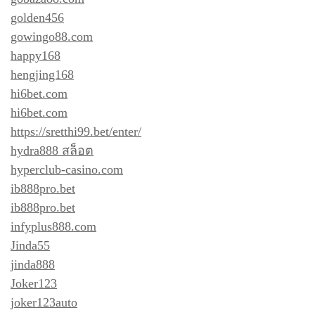
golden456
gowingo88.com
happy168
hengjing168
hi6bet.com
hi6bet.com
https://sretthi99.bet/enter/
hydra888 สล็อต
hyperclub-casino.com
ib888pro.bet
ib888pro.bet
infyplus888.com
Jinda55
jinda888
Joker123
joker123auto