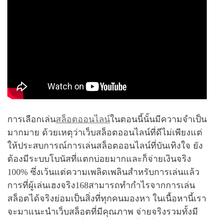
การเลือกเล่น
สล็อตออนไลน์
ในตอนนี้นั้นมีความจำเป็น
มากมาย ด้วยเหตุว่าเว็บสล็อตออนไลน์ที่ดีไม่เพียงแต่
ให้ประสบการณ์การเล่นสล็อตออนไลน์ที่บันเทิงใจ ยัง
ต้องมีระบบโบนัสที่แตกบ่อยมากและก็จ่ายเงินจริง
100% ซึ่งเว้นแต่ความเพลิดเพลินสำหรับการเล่นแล้ว
การที่ผู้เล่นเฮงจริง168สามารถทำกำไรจากการเล่น
สล็อตได้จริงย่อมเป็นสิ่งที่ทุกคนมองหา ในเนื้อหานี้เรา
จะมาแนะนำเว็บสล็อตที่มีคุณภาพ จ่ายจริงรวมทั้งมี