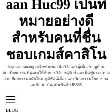
aan Huc99 เป็นที่
หมายอย่างดี
สำหรับคนที่ชื่น
ชอบเกมส์คาสิโน
https://m-aan.org เครือข่ายของนักวิจัยและผู้เชี่ยวชาญด้าน
สถาปัตยกรรมที่ทุ่มเทให้กับการวิจัย อนุรักษ์ และฟื้นฟูมรดกทาง
สถาปัตยกรรมสมัยใหม่ ภูมิทัศน์เมือง และวิศวกรรมโยธาของ
เอเชีย มาร่วมเดิมพันกับ IB888
BLOG