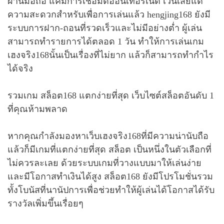
ผ่านมือถือ แค่มีการเชื่อมต่ออินเทอร์เน็ต เว้นเสียแต่
ความสะดวกสำหรับเพื่อการเล่นแล้ว hengjing168 ยังมี
ระบบการฝาก-ถอนที่รวดเร็วและไม่มีอย่างต่ำ ผู้เล่น
สามารถทำรายการได้ตลอด 1 วัน ทำให้การเล่นเกม
เฮงจริง168นั้นเป็นเรื่องที่ไม่ยาก แล้วก็สามารถทำกำไร
ได้จริง
รวมเกม สล็อต168 แตกง่ายที่สุด เว็บไซต์สล็อตอันดับ 1
ที่คุณห้ามพลาด
หากคุณกำลังมองหาเว็บเฮงจริง168ที่มีความน่านับถือ
แล้วก็มีเกมที่แตกง่ายที่สุด สล็อต เป็นหนึ่งในตัวเลือกที่
ไม่ควรละเลย ด้วยระบบเกมที่วางแบบมาให้เล่นง่าย
และมีโอกาสทำเงินได้สูง สล็อต168 ยังมีโปรโมชั่นรวม
ทั้งโบนัสที่นานัปการเพื่อช่วยทำให้ผู้เล่นได้โอกาสได้รับ
รางวัลเพิ่มขึ้นเรื่อยๆ