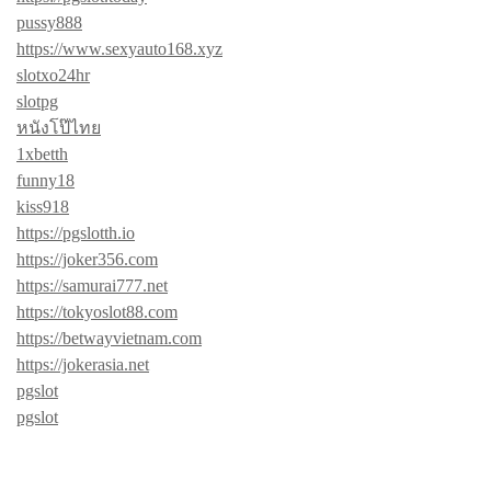
pussy888
https://www.sexyauto168.xyz
slotxo24hr
slotpg
หนังโป๊ไทย
1xbetth
funny18
kiss918
https://pgslotth.io
https://joker356.com
https://samurai777.net
https://tokyoslot88.com
https://betwayvietnam.com
https://jokerasia.net
pgslot
pgslot