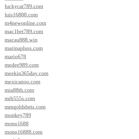
luckycat789.com
luis16888.com
m4newonline.com
mac1bet789.com
macau888.win
marinapluss.com
mario678
medee989.com
meekin365day.com
mexicanoo.com
mia88th.com
mib555s.com
mmgoldsbets.com
monkey789
mono1688
mono16888.com