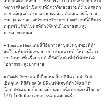
เกมสล็อตจากค่าย PG หรือ PG SLOT เป็นที่รู้จักกันดีใน
วงการสล็อตว่าเป็นเกมที่มีกราฟิกสวยรวมทั้งโบนัสแตก
บ่อย แม้คุณกำลังมองหาเกมสล็อตที่เล่นแล้วมีโอกาส
ชนะสูง ผมขอแนะนำเกม “Treasure Hunt” เกมนี้มีฟีพบร์
หมุนฟรีแล้วก็โบนัสที่ทำให้ท่านมีโอกาสชนะสูง
มากมายครับผม
● Treasure Hunt เกมนี้มีธีมการล่าขุมเงินขุมทองที่น่า
สนใจ มีฟีพบร์พิเศษอย่างการหมุนฟรีที่ทำให้ท่านได้รับ
รางวัลมากขึ้นเรื่อยๆ แล้วก็ยังมีโบนัสที่ทำให้ท่านได้
โอกาสชนะสูงมากมาย
● Candy Burst เกมนี้เป็นเกมสล็อตที่มีความน่ารักน่า
เอ็นดูและก็สีสันสดใส มีฟีพบร์พิเศษที่ทำให้คุณได้
โอกาสชนะมากขึ้นอย่างยิ่ง นอกเหนือจากนี้ยังมีโอกาส
ได้รับโบนัสพิเศษจากการหมุนแต่ละครั้ง