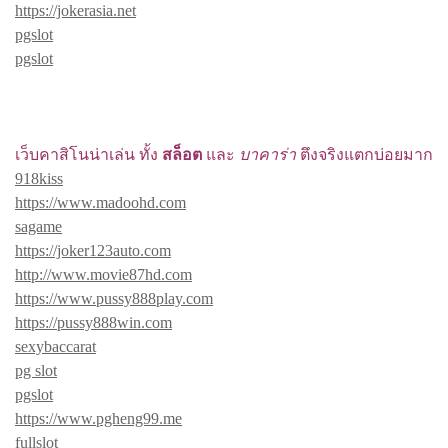
https://jokerasia.net
pgslot
pgslot
เว็บคาสิโนน่าเล่น ทั้ง
สล็อต
และ
บาคาร่า
ตึงจริงแตกบ่อยมาก
918kiss
https://www.madoohd.com
sagame
https://joker123auto.com
http://www.movie87hd.com
https://www.pussy888play.com
https://pussy888win.com
sexybaccarat
pg slot
pgslot
https://www.pgheng99.me
fullslot