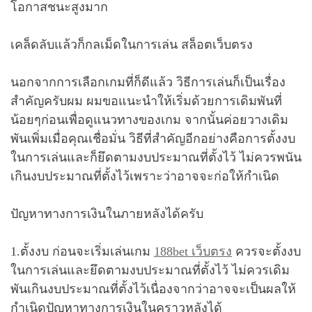
โอกาสชนะสูงมาก
เคล็ดลับแล้วก็กลเม็ดในการเล่น สล็อตเว็บตรง
นอกจากการเลือกเกมที่ก็ดีแล้ว วิธีการเล่นก็เป็นเรื่อง
สำคัญครับผม ผมขอแนะนำให้เริ่มด้วยการเดิมพันที่
น้อยๆก่อนเพื่อดูแนวทางของเกม จากนั้นค่อยวางเดิม
พันเพิ่มเมื่อคุณเชื่อมั่น วิธีที่สำคัญอีกอย่างคือการตั้งงบ
ในการเล่นและก็ยึดตามงบประมาณที่ตั้งไว้ ไม่ควรพนัน
เกินงบประมาณที่ตั้งไว้เพราะว่าอาจจะก่อให้กำเนิด
ปัญหาทางการเงินในภายหลังได้ครับ
1.ตั้งงบ ก่อนจะเริ่มเล่นเกม
188bet เว็บตรง
ควรจะตั้งงบ
ในการเล่นและยึดตามงบประมาณที่ตั้งไว้ ไม่ควรเดิม
พันเกินงบประมาณที่ตั้งไว้เนื่องจากว่าอาจจะเป็นผลให้
กำเนิดปัญหาทางการเงินในคราวหลังได้