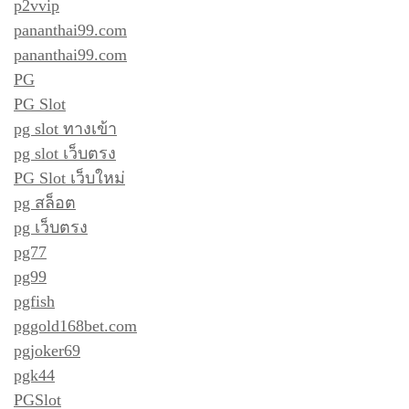
p2vvip
pananthai99.com
pananthai99.com
PG
PG Slot
pg slot ทางเข้า
pg slot เว็บตรง
PG Slot เว็บใหม่
pg สล็อต
pg เว็บตรง
pg77
pg99
pgfish
pggold168bet.com
pgjoker69
pgk44
PGSlot