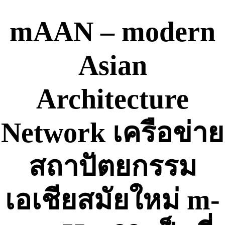
Skip
to
mAAN – modern
content
Asian
Architecture
Network เครือข่าย
สถาปัตยกรรม
เอเชียสมัยใหม่ m-