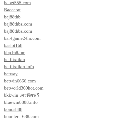
babet555.com
Baccarat
baj88thb
baj88thbz.com
baj88thbz.com
bar4game24hr.com
baslot168
bbp168.me
betflixtikto
betflixtikto.info
betway
betwin6666.com
betworld369hot.com
bkkwin เครดิตฟรี
bluewin8888.info
bonus888
boonlert1688.com