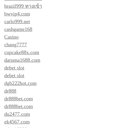
brazil999 ทางเข้า
bwvip4.com
carlo999.net
cashgame168
Casino
chang7777
cupcake88x.com
daruma1688.com
debet slot
debet slot
dgb222hot.com
dr888
dr888bet.com
dr888bet.com
du2477.com
ek4567.com