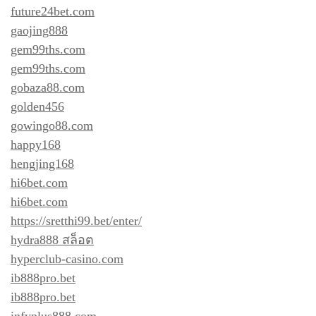
future24bet.com
gaojing888
gem99ths.com
gem99ths.com
gobaza88.com
golden456
gowingo88.com
happy168
hengjing168
hi6bet.com
hi6bet.com
https://sretthi99.bet/enter/
hydra888 สล็อต
hyperclub-casino.com
ib888pro.bet
ib888pro.bet
infyplus888.com