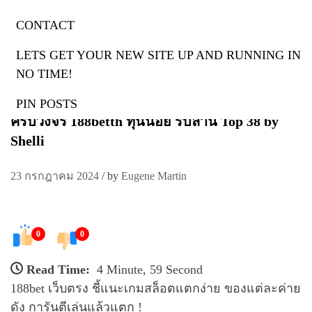
CONTACT
188bet
LETS GET YOUR NEW SITE UP AND RUNNING IN
สล็อตเว็บตรง 188betth.vip 19 กรกฎา 24
NO TIME!
188betth สล็อตออนไลน์ใครๆก็รู้จัก ทุดยอดฝาก
รับ 10% ฝาก-ถอน ภายใน 10วิคาสิโนออนไลน์
PIN POSTS
ครบวงจร 188betth ทุนน้อย รับล้าน Top 38 by
Shelli
23 กรกฎาคม 2024
/
by
Eugene Martin
0
0
Read Time:
4 Minute, 59 Second
188bet เว็บตรง ชี้แนะเกมสล็อตแตกง่าย ของแต่ละค่าย
ดัง การันตีเล่นแล้วแตก !