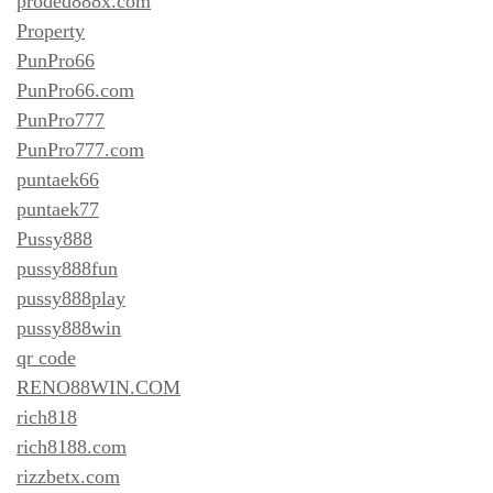
proded888x.com
Property
PunPro66
PunPro66.com
PunPro777
PunPro777.com
puntaek66
puntaek77
Pussy888
pussy888fun
pussy888play
pussy888win
qr code
RENO88WIN.COM
rich818
rich8188.com
rizzbetx.com