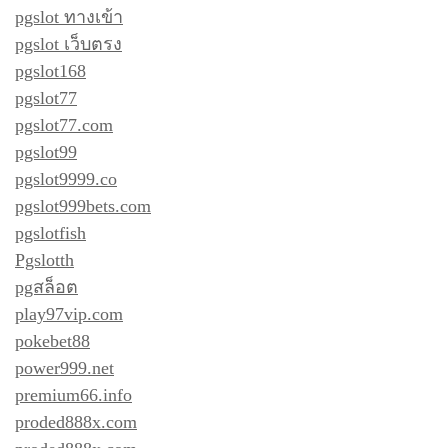
pgslot ทางเข้า
pgslot เว็บตรง
pgslot168
pgslot77
pgslot77.com
pgslot99
pgslot9999.co
pgslot999bets.com
pgslotfish
Pgslotth
pgสล็อต
play97vip.com
pokebet88
power999.net
premium66.info
proded888x.com