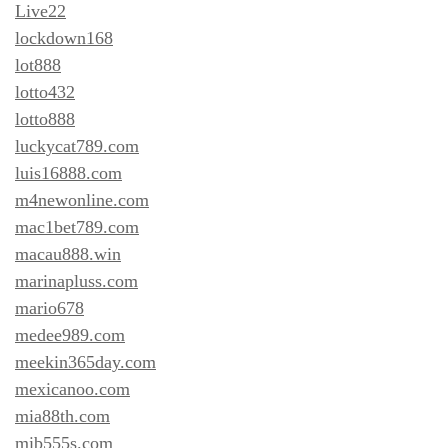
Live22
lockdown168
lot888
lotto432
lotto888
luckycat789.com
luis16888.com
m4newonline.com
mac1bet789.com
macau888.win
marinapluss.com
mario678
medee989.com
meekin365day.com
mexicanoo.com
mia88th.com
mib555s.com