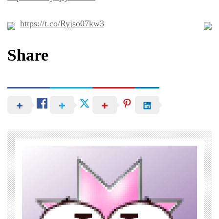
https://t.co/Ryjso07kw3
Share