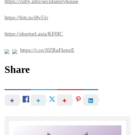
https://cutly.info/secufamilyhouse
https://bitt.to/i8v51r
https://shorturl.asia/KF0IC
https://t.co/JfZRuFkmxE
Share