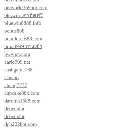
betworld369hot.com
bkkwin เครดิตฟรี
bluewin8888.info
bonus888
boonlert1688.com
brazil999 ทางเข้า
bwvip4.com
carlo999.net
cashgame168
Casino
chang7777
cupcake88x.com
daruma1688.com
debet slot
debet slot
dgb222hot.com