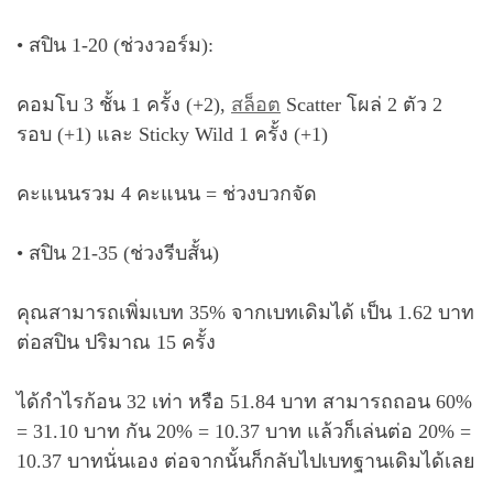
• สปิน 1-20 (ช่วงวอร์ม):
คอมโบ 3 ชั้น 1 ครั้ง (+2),
สล็อต
Scatter โผล่ 2 ตัว 2
รอบ (+1) และ Sticky Wild 1 ครั้ง (+1)
คะแนนรวม 4 คะแนน = ช่วงบวกจัด
• สปิน 21-35 (ช่วงรีบสั้น)
คุณสามารถเพิ่มเบท 35% จากเบทเดิมได้ เป็น 1.62 บาท
ต่อสปิน ปริมาณ 15 ครั้ง
ได้กำไรก้อน 32 เท่า หรือ 51.84 บาท สามารถถอน 60%
= 31.10 บาท กัน 20% = 10.37 บาท แล้วก็เล่นต่อ 20% =
10.37 บาทนั่นเอง ต่อจากนั้นก็กลับไปเบทฐานเดิมได้เลย