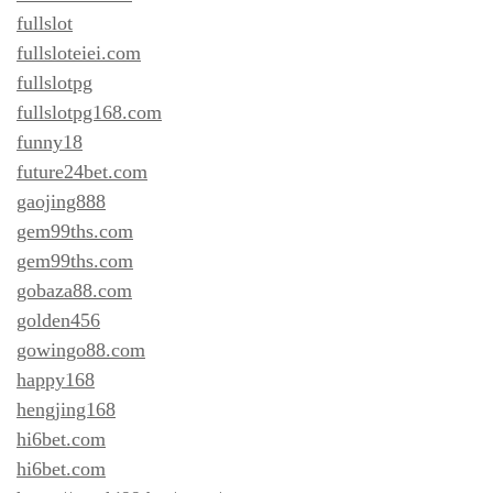
fullslot
fullsloteiei.com
fullslotpg
fullslotpg168.com
funny18
future24bet.com
gaojing888
gem99ths.com
gem99ths.com
gobaza88.com
golden456
gowingo88.com
happy168
hengjing168
hi6bet.com
hi6bet.com