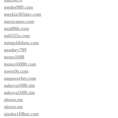
medee989.com
meekin365day.com
mexicanoo.com
mia88th.com
mib555s.com
mmgoldsbets.com
monkey789
mono1688
mono16888.com
mwin9s.com
nagawaybet.com
nakoya1688.site
nakoya1688.site
nbwin.me
nbwin.me
niseko168bet.com