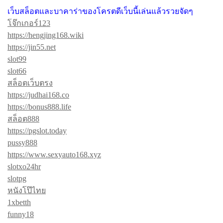
เว็บสล็อตและบาคาร่าของโครตดีเว็บนี้เล่นแล้วรวยจัดๆ
โจ๊กเกอร์123
https://hengjing168.wiki
https://jin55.net
slot99
slot66
สล็อตเว็บตรง
https://judhai168.co
https://bonus888.life
สล็อต888
https://pgslot.today
pussy888
https://www.sexyauto168.xyz
slotxo24hr
slotpg
หนังโป๊ไทย
1xbetth
funny18