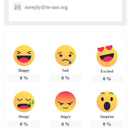
noreply@m-aan.org
Happy
Sad
Excited
0
%
0
%
0
%
Sleepy
Angry
Surprise
0
%
0
%
0
%