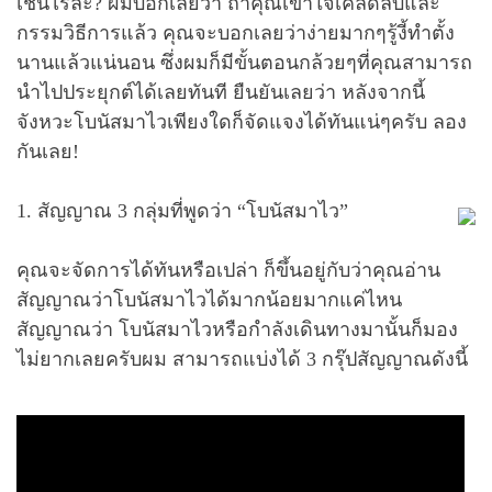
เช่นไรล่ะ? ผมบอกเลยว่า ถ้าคุณเข้าใจเคล็ดลับและ
กรรมวิธีการแล้ว คุณจะบอกเลยว่าง่ายมากๆรู้งี้ทำตั้ง
นานแล้วแน่นอน ซึ่งผมก็มีขั้นตอนกล้วยๆที่คุณสามารถ
นำไปประยุกต์ได้เลยทันที ยืนยันเลยว่า หลังจากนี้
จังหวะโบนัสมาไวเพียงใดก็จัดแจงได้ทันแน่ๆครับ ลอง
กันเลย!
1. สัญญาณ 3 กลุ่มที่พูดว่า “โบนัสมาไว”
คุณจะจัดการได้ทันหรือเปล่า ก็ขึ้นอยู่กับว่าคุณอ่าน
สัญญาณว่าโบนัสมาไวได้มากน้อยมากแค่ไหน
สัญญาณว่า โบนัสมาไวหรือกำลังเดินทางมานั้นก็มอง
ไม่ยากเลยครับผม สามารถแบ่งได้ 3 กรุ๊ปสัญญาณดังนี้