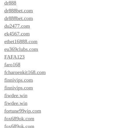
dr888
dr888bet.com
dr888bet.com
du2477.com
ek4567.com
etbet16888.com
eu369clubs.com
FAFA123
faro168
fcharoenkit168.com
finnivips.com
finnivips.com
fiwdee.win
fiwdee.win
fortune99vip.com
fox689ok.com
fox689ok.com