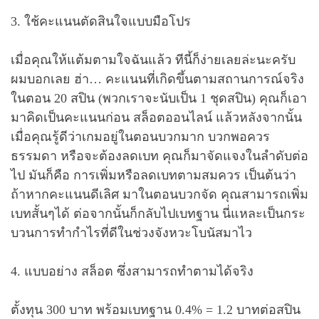
3. ใช้คะแนนตัดสินใจแบบมือโปร
เมื่อคุณให้แต้มตามใจฉันแล้ว ทีนี้ก็ง่ายเลยล่ะนะครับ
ผมบอกเลย ฮ่า… คะแนนที่เกิดขึ้นตามสถานการณ์จริง
ในตอน 20 สปิน (พวกเราจะนับเป็น 1 ชุดสปิน) คุณก็เอา
มาคิดเป็นคะแนนก่อน สล็อตออนไลน์ แล้วหลังจากนั้น
เมื่อคุณรู้ดีว่าเกมอยู่ในตอนบวกมาก บวกพอควร
ธรรมดา หรือจะต้องลดเบท คุณก็มาจัดแจงในลำดับต่อ
ไป มันก็คือ การเพิ่มหรือลดเบทตามสมควร เป็นต้นว่า
ถ้าหากคะแนนดีเลิศ มาในตอนบวกจัด คุณสามารถเพิ่ม
เบทสั้นๆได้ ต่อจากนั้นก็กลับไปเบทฐาน นี่แหละเป็นกระ
บวนการทำกำไรที่ดีในช่วงจังหวะโบนัสมาไว
4. แบบอย่าง สล็อต ซึ่งสามารถทำตามได้จริง
ตั้งทุน 300 บาท พร้อมเบทฐาน 0.4% = 1.2 บาทต่อสปิน