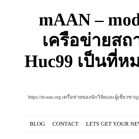
Skip
to
mAAN – mode
content
เครือข่ายสถ
Huc99 เป็นที่ห
https://m-aan.org เครือข่ายของนักวิจัยและผู้เชี่ยว
BLOG
CONTACT
LETS GET YOUR NE