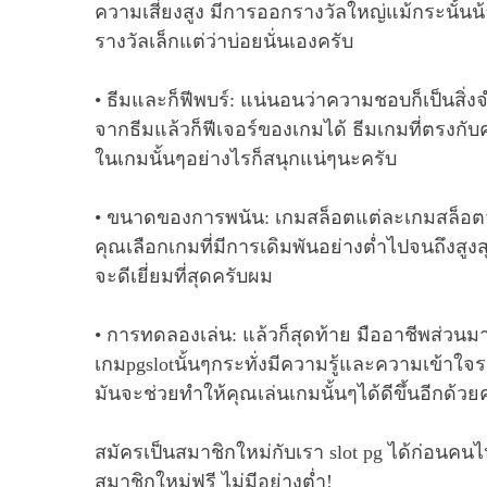
ความเสี่ยงสูง มีการออกรางวัลใหญ่แม้กระนั้นน้
รางวัลเล็กแต่ว่าบ่อยนั่นเองครับ
• ธีมและก็ฟีพบร์: แน่นอนว่าความชอบก็เป็นสิ่
จากธีมแล้วก็ฟีเจอร์ของเกมได้ ธีมเกมที่ตรงก
ในเกมนั้นๆอย่างไรก็สนุกแน่ๆนะครับ
• ขนาดของการพนัน: เกมสล็อตแต่ละเกมสล็อต
คุณเลือกเกมที่มีการเดิมพันอย่างต่ำไปจนถึงสู
จะดีเยี่ยมที่สุดครับผม
• การทดลองเล่น: แล้วก็สุดท้าย มืออาชีพส่ว
เกมpgslotนั้นๆกระทั่งมีความรู้และความเข้าใ
มันจะช่วยทำให้คุณเล่นเกมนั้นๆได้ดีขึ้นอีกด้ว
สมัครเป็นสมาชิกใหม่กับเรา slot pg ได้ก่อนคน
สมาชิกใหม่ฟรี ไม่มีอย่างต่ำ!