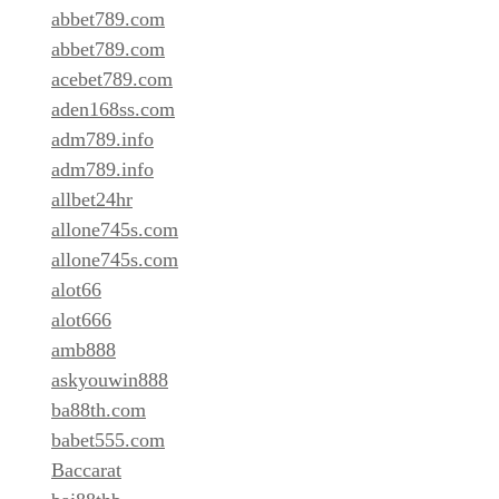
abbet789.com
abbet789.com
acebet789.com
aden168ss.com
adm789.info
adm789.info
allbet24hr
allone745s.com
allone745s.com
alot66
alot666
amb888
askyouwin888
ba88th.com
babet555.com
Baccarat