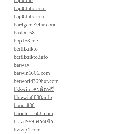
baj88thb
baj88thbz.com
baj88thbz.com
bar4game24hr.com
baslot168
bbp168.me
betflixtikto
betflixtikto.info
betway
betwin6666.com
betworld369hot.com
bkkwin เครดิตฟรี
bluewin8888.info
bonus888
boonlert1688.com
brazil999 ทางเข้า
bwvip4.com