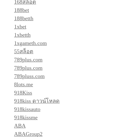
168สล็อต
188bet
188betth
1xbet
1xbetth
1xgameth.com
55สล็อต
789plus.com
789plus.com
789pluss.com
8lots.me
918Kiss
918kiss ดาวน์โหลด
918kissauto
918kissme
ABA
ABAGroup2