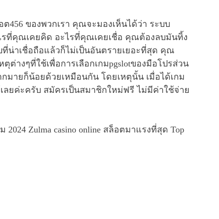
ล็อต456 ของพวกเรา คุณจะมองเห็นได้ว่า ระบบ
่คุณเคยคิด อะไรที่คุณเคยเชื่อ คุณต้องลบมันทิ้ง
่น่าเชื่อถือแล้วก็ไม่เป็นอันตรายเยอะที่สุด คุณ
ตุต่างๆที่ใช้เพื่อการเลือกเกมpgslotของมือโปรส่วน
ายก็น้อยด้วยเหมือนกัน โดยเหตุนั้น เมื่อได้เกม
ลยค่ะครับ สมัครเป็นสมาชิกใหม่ฟรี ไม่มีค่าใช้จ่าย
ม 2024 Zulma casino online สล็อตมาแรงที่สุด Top