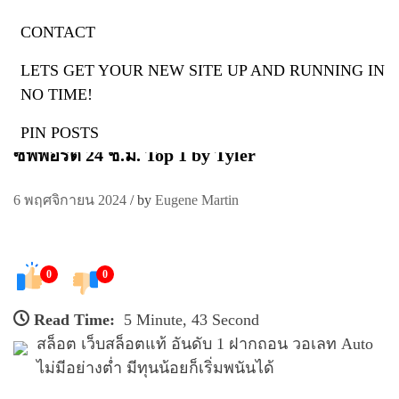
CONTACT
สล็อต
LETS GET YOUR NEW SITE UP AND RUNNING IN
สล็อต risabinder.com 28 ธันวาคม 2567 pgslot
NO TIME!
แจกเครดิตฟรี เล่นง่าย แตกง่าย เริ่มต้น 1 บาท
Slotxoระบบสเถียร ไม่เด้ง pgslot ทีมงานคอย
PIN POSTS
ซัพพอร์ต 24 ช.ม. Top 1 by Tyler
6 พฤศจิกายน 2024
/
by
Eugene Martin
0
0
Read Time:
5 Minute, 43 Second
สล็อต เว็บสล็อตแท้ อันดับ 1 ฝากถอน วอเลท Auto
ไม่มีอย่างต่ำ มีทุนน้อยก็เริ่มพนันได้