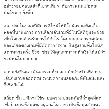
อย่างรอบคอบแล้วก็เบาๆเพิ่มระดับการพนันเมื่อคุณ
มั่นใจมากยิ่งขึ้น
เกม slot ในขณะนี้มีการดีไซน์ให้มีโบนัสรวมทั้งแจ็ค
พอตที่นานัปการ การเลือกเล่นเกมที่มีโบนัสที่คุ้มจะช่วย
เพิ่มโอกาสสำหรับการได้กำไร โดยคุณสามารถดูก่อน
ยละเอียดของเกมที่มีอัตราการจ่ายเงินสูงรวมทั้งโบนัส
แตกหลายครั้ง ซึ่งจะช่วยให้คุณสามารถทำเงินได้แม้ว่า
จะมีทุนไม่มากมาย
ความยั่งยืนและมั่นคงรวมทั้งปลอดภัยสำหรับเพื่อการ
เล่นกับเว็บสล็อตตรง ระบบความปลอดภัยที่ทันสมัยและ
ก็เชื่อถือได้
สล็อต ชั้น 1 มีการใช้ระบบความปลอดภัยที่ล้ำยุคที่สุด
เพื่อป้องกันข้อมูลของผู้เล่น ไม่ว่าจะเป็นข้อมูลส่วนตัว