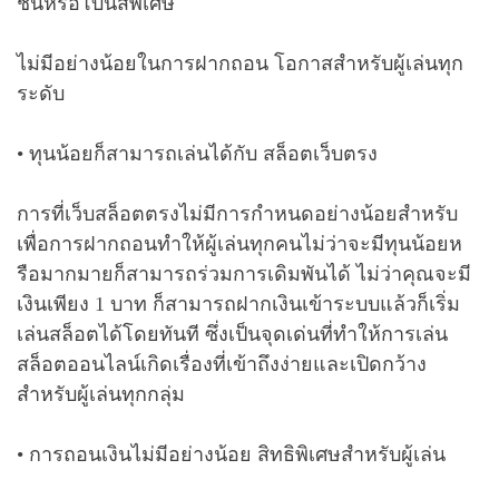
ชั่นหรือโบนัสพิเศษ
ไม่มีอย่างน้อยในการฝากถอน โอกาสสำหรับผู้เล่นทุก
ระดับ
• ทุนน้อยก็สามารถเล่นได้กับ สล็อตเว็บตรง
การที่เว็บสล็อตตรงไม่มีการกำหนดอย่างน้อยสำหรับ
เพื่อการฝากถอนทำให้ผู้เล่นทุกคนไม่ว่าจะมีทุนน้อยห
รือมากมายก็สามารถร่วมการเดิมพันได้ ไม่ว่าคุณจะมี
เงินเพียง 1 บาท ก็สามารถฝากเงินเข้าระบบแล้วก็เริ่ม
เล่นสล็อตได้โดยทันที ซึ่งเป็นจุดเด่นที่ทำให้การเล่น
สล็อตออนไลน์เกิดเรื่องที่เข้าถึงง่ายและเปิดกว้าง
สำหรับผู้เล่นทุกกลุ่ม
• การถอนเงินไม่มีอย่างน้อย สิทธิพิเศษสำหรับผู้เล่น