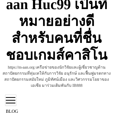
aan Huc99 เป็นที่
หมายอย่างดี
สำหรับคนที่ชื่น
ชอบเกมส์คาสิโน
https://m-aan.org เครือข่ายของนักวิจัยและผู้เชี่ยวชาญด้าน
สถาปัตยกรรมที่ทุ่มเทให้กับการวิจัย อนุรักษ์ และฟื้นฟูมรดกทาง
สถาปัตยกรรมสมัยใหม่ ภูมิทัศน์เมือง และวิศวกรรมโยธาของ
เอเชีย มาร่วมเดิมพันกับ IB888
BLOG