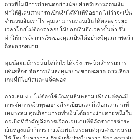
การที่ไม่มีการกำหนดอย่างน้อยสำหรับการถอนเงิน
ทำให้ผู้เล่นสามารถเบิกเงินได้ทันทีที่อยาก ไม่ว่าจะเป็น
จำนวนเงินเท่าไร คุณสามารถถอนเงินได้ตลอดระยะ
เวลาโดยไม่ต้องรอคอยให้ยอดเงินถึงเวลาขั้นต่ำ ซึ่ง
ทำให้การจัดการเงินของคุณเป็นได้อย่างมีคุณภาพแล้ว
ก็สะดวกสบาย
ทุนน้อยแม้กระนั้นได้กำไรได้จริง เทคนิคสำหรับการ
เล่นสล็อต จัดการเงินลงทุนอย่างชาญฉลาด การเลือก
เกมที่มีโบนัสและแจ็คพอต
การเล่น slot ไม่ต้องใช้เงินทุนล้นหลาม เพียงแต่คุณมี
การจัดการเงินทุนอย่างมีระเบียบและก็เลือกเล่นเกมที่
เหมาะสม คุณก็สามารถทำเงินได้อย่างง่ายดายหนึ่งใน
กลเม็ดที่สำคัญคือการเลือกเล่นเกมที่มีอัตราการชำระ
เงินที่สูงแล้วก็การวางเดิมพันในระดับที่คุณสามารถรับ
ได้ โดยไม่ควรวางเดิมพันทั้งปวงในคราวเดียว ควรเล่น