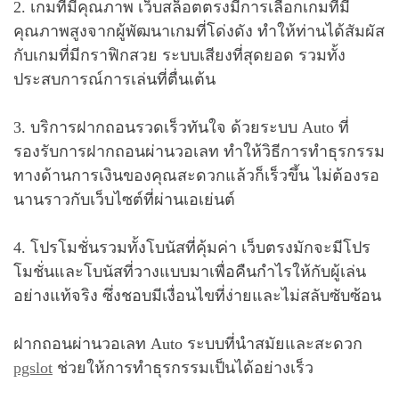
2. เกมที่มีคุณภาพ เว็บสล็อตตรงมีการเลือกเกมที่มี
คุณภาพสูงจากผู้พัฒนาเกมที่โด่งดัง ทำให้ท่านได้สัมผัส
กับเกมที่มีกราฟิกสวย ระบบเสียงที่สุดยอด รวมทั้ง
ประสบการณ์การเล่นที่ตื่นเต้น
3. บริการฝากถอนรวดเร็วทันใจ ด้วยระบบ Auto ที่
รองรับการฝากถอนผ่านวอเลท ทำให้วิธีการทำธุรกรรม
ทางด้านการเงินของคุณสะดวกแล้วก็เร็วขึ้น ไม่ต้องรอ
นานราวกับเว็บไซต์ที่ผ่านเอเย่นต์
4. โปรโมชั่นรวมทั้งโบนัสที่คุ้มค่า เว็บตรงมักจะมีโปร
โมชั่นและโบนัสที่วางแบบมาเพื่อคืนกำไรให้กับผู้เล่น
อย่างแท้จริง ซึ่งชอบมีเงื่อนไขที่ง่ายและไม่สลับซับซ้อน
ฝากถอนผ่านวอเลท Auto ระบบที่นำสมัยและสะดวก
pgslot
ช่วยให้การทำธุรกรรมเป็นได้อย่างเร็ว