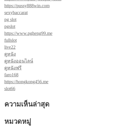
https://pussy888win.com
sexybaccarat
pg slot
pgslot
https://www.pgheng99.me
fullslot
live22
ดูหนัง
ดูหนังออนไลน์
ดูหนังฟรี
faro168
https://hongkong456.me
slot66
ความเห็นล่าสุด
หมวดหมู่