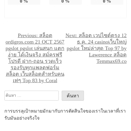
0
%
0
%
0
%
แ
Previous:
สล็อต
Next:
สล็อต เวปไซต์ตรง 12
ordigros.com 21 OCT 2567
ธ.ค. 24 casinoเว็บใหญ่
น
pgslot pgslot เล่นสนุก แตก
pgslot ใหม่ล่าสุด Top 97 by
ะ
ง่าย ได้เงินจริง สมัครฟรี
Lawerence สล็อต
โปรดี ฝาก-ถอน รวดเร็ว
Temmax69.co
แ
รองรับทุกแพลตฟอร์ม
น
สล็อต เว็บสล็อตสำหรับคน
ว
เท่ๆ Top 83 by Coral
เ
ค้นหา
รื่
สำหรับ:
อ
การบรรลุเป้าหมายมักมากับการตัดสินใจของเราในเวลาที่เรา
ง
รับมันอย่างจริงใจ