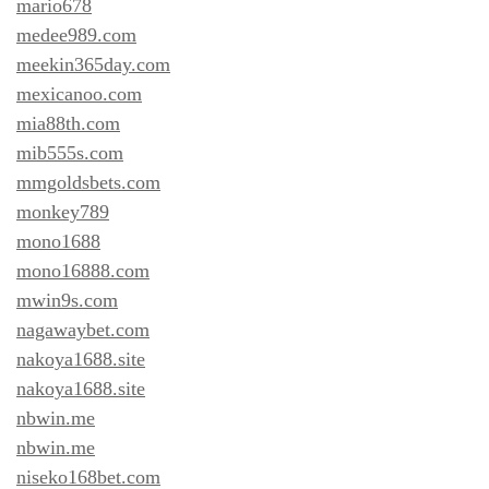
mario678
medee989.com
meekin365day.com
mexicanoo.com
mia88th.com
mib555s.com
mmgoldsbets.com
monkey789
mono1688
mono16888.com
mwin9s.com
nagawaybet.com
nakoya1688.site
nakoya1688.site
nbwin.me
nbwin.me
niseko168bet.com