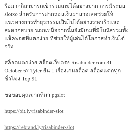
รือมากก็สามารถเข้าร่วมเกมได้อย่างมาก การมีระบบ
slotxo สำหรับการฝากถอนเงินผ่านวอเลทช่วยให้
แนวทางการทำธุรกรรมเป็นไปได้อย่างรวดเร็วและ
สะดวกสบาย นอกเหนือจากนั้นยังมีเกมที่มีโบนัสรวมทั้ง
แจ็คพอตที่แตกง่าย ที่ช่วยให้ผู้เล่นได้โอกาสทำเงินได้
จริง
สล็อตแตกง่าย สล็อตเว็บตรง Risabinder.com 31
October 67 Tyler ยืน 1 เรื่องเกมสล็อต สล็อตแตกทุก
ชั่วโมง Top 91
ขอขอบคุณมากที่มา
pgslot
https://bit.ly/risabinder-slot
https://rebrand.ly/risabinder-slot