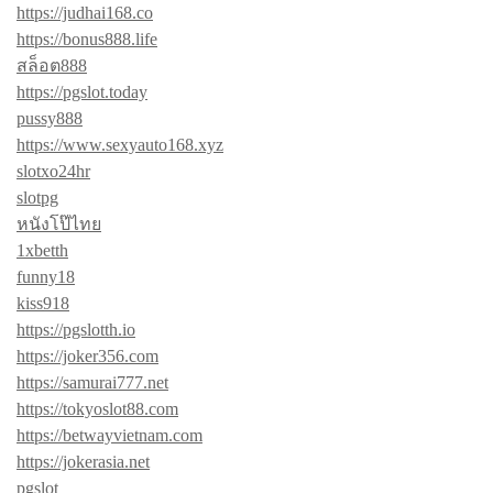
https://judhai168.co
https://bonus888.life
สล็อต888
https://pgslot.today
pussy888
https://www.sexyauto168.xyz
slotxo24hr
slotpg
หนังโป๊ไทย
1xbetth
funny18
kiss918
https://pgslotth.io
https://joker356.com
https://samurai777.net
https://tokyoslot88.com
https://betwayvietnam.com
https://jokerasia.net
pgslot