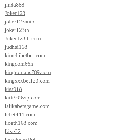
jinda888
Joker123
joker123auto
joker123th
Joker123th.com
judhai168
kimchibetbet.com
kingdom66n
kingromans789.com
kingxxxbet123.com
kiss918
kitti999vip.com
lalikabetsgame.com
lcbet444.com
lionth168.com
Live22
lockdown168