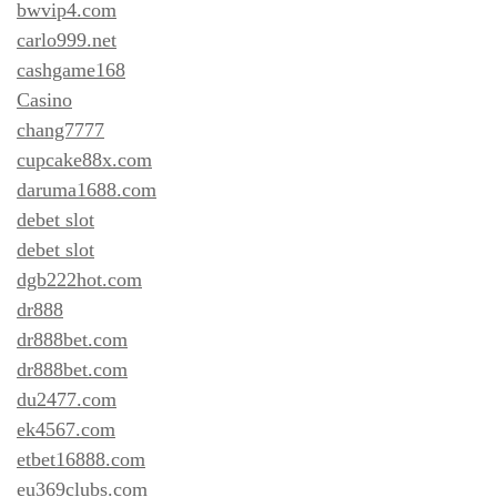
bwvip4.com
carlo999.net
cashgame168
Casino
chang7777
cupcake88x.com
daruma1688.com
debet slot
debet slot
dgb222hot.com
dr888
dr888bet.com
dr888bet.com
du2477.com
ek4567.com
etbet16888.com
eu369clubs.com