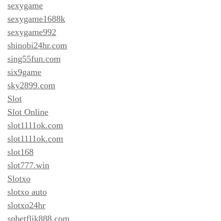
sexygame
sexygame1688k
sexygame992
shinobi24hr.com
sing55fun.com
six9game
sky2899.com
Slot
Slot Online
slot1111ok.com
slot1111ok.com
slot168
slot777.win
Slotxo
slotxo auto
slotxo24hr
spbetflik888.com