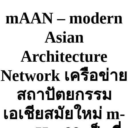
Skip
to
mAAN – modern
content
Asian
Architecture
Network เครือข่าย
สถาปัตยกรรม
เอเชียสมัยใหม่ m-