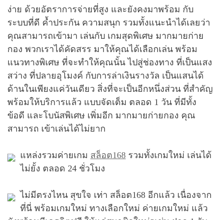
ง่าย ด้วยอัตราการจ่ายที่สูง และยังคงมาพร้อม กับ
ระบบที่ดี ค้ำประกัน ความสนุก รวมทั้งแนะนำได้เลยว่า
คุณสามารถเข้ามา เล่นกับ เกมสุดพิเศษ มากมายก่าย
กอง พวกเราได้คัดสรร มาให้คุณได้เลือกเล่น พร้อม
แนวทางพิเศษ ที่จะทำให้คุณนั้น ไปสู่ช่องทาง ที่เป็นแสง
สว่าง ที่ปลายอุโมงค์ กับการล่าเงินรางวัล เป็นแสนได้
ด้านในเพียงแค่วันเดียว สิ่งที่จะเป็นอีกหนึ่งส่วน ที่สำคัญ
พร้อมให้บริการแล้ว แบบจัดเต็ม ตลอด 1 วัน ที่มีทั้ง
ข้อดี และโบนัสพิเศษ เพิ่มอีก มากมายก่ายกอง คุณ
สามารถ เข้าเล่นได้ไม่ยาก
แหล่งรวมค่ายเกม
สล็อต168
รวมทั้งเกมใหม่ เล่นได้
ไม่ยั้ง ตลอด 24 ชั่วโมง
ไม่มีตรงไหน สุขใจ เท่า สล็อต168 อีกแล้ว เนื่องจาก
ที่นี่ พร้อมเกมใหม่ ทางเลือกใหม่ ค่ายเกมใหม่ แล้ว