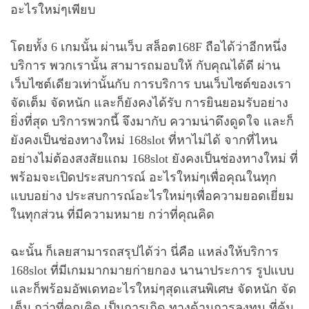
อะไรใหม่ๆเพียบ
โดยทั้ง 6 เกมนั้น ผ่านเว็บ สล็อต168F ถือได้ว่าอีกหนึ่ง
บริการ พวกเรานั้น สามารถมอบให้ กับคุณได้ดี ผ่าน
เว็บไซต์เดียวเท่านั้นกับ การบริการ บนเว็บไซต์ของเรา
จัดเต็ม จัดหนัก และก็ยังคงได้รับ การยินยอมรับอย่าง
ยิ่งที่สุด บริการพวกนี้ จึงมากับ ความน่าดึงดูดใจ และก็
ยังคงเป็นช่องทางใหม่ 168slot ที่หาไม่ได้ จากที่ไหน
อย่างไม่ต้องสงสัยแถม 168slot ยังคงเป็นช่องทางใหม่ ที่
พร้อมจะเปิดประสบการณ์ อะไรใหม่ๆเพื่อคุณในทุก
แบบอย่าง ประสบการณ์อะไรใหม่ๆเพื่อความยอดเยี่ยม
ในทุกส่วน ที่มีความหมาย กว่าที่คุณคิด
ฉะนั้น ก็เลยสามารถสรุปได้ว่า นี่คือ แหล่งให้บริการ
168slot ที่มีเกมมากมายก่ายกอง นานาประการ รูปแบบ
และก็พร้อมอัพเดทอะไรใหม่ๆสุดแสนพิเศษ จัดหนัก จัด
เต็ม กว่าที่คุณคิด เป็นการเกิด ทางด้านการลงทุน ที่คุ้ม