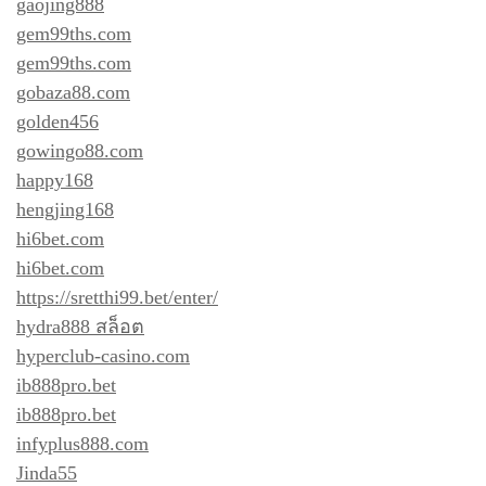
gaojing888
gem99ths.com
gem99ths.com
gobaza88.com
golden456
gowingo88.com
happy168
hengjing168
hi6bet.com
hi6bet.com
https://sretthi99.bet/enter/
hydra888 สล็อต
hyperclub-casino.com
ib888pro.bet
ib888pro.bet
infyplus888.com
Jinda55