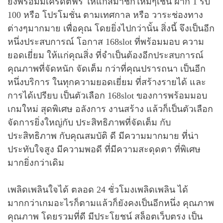
ยังพร้อมมีเครดิตฟรี ให้แก่สมาชิกใหม่ๆเช่น ฝาก 1 รับ
100 หรือ โปรโมชั่น ตามเทศกาล หรือ วาระช่องทาง
ต่างๆมากมาย เพื่อคุณ โดยยิ่งไปกว่านั้น สิ่งนี้ จึงเป็นอีก
หนึ่งประสบการณ์ โอกาส 168slot ที่พร้อมมอบ ความ
ยอดเยี่ยม ให้แก่คุณสิ่ง ที่จำเป็นต้องอีกประสบการณ์
คุณภาพที่จัดหนัก จัดเต็ม กว่าที่คุณปรารถนา เป็นอีก
หนึ่งบริการ ในทุกความยอดเยี่ยม ที่สร้างรายได้ และ
การได้เปรียบ เป็นตัวเลือก 168slot ของการพร้อมมอบ
เกมใหม่ สุดพิเศษ อลังการ งานสร้าง แล้วก็เป็นตัวเลือก
จัดการยิ่งใหญ่กับ ประสิทธิภาพที่จัดเต็ม กับ
ประสิทธิภาพ กับคุณสมบัติ ดี มีความมากมาย ที่น่า
ประทับใจสูง มีความพอดี ที่มีความสะดุดตา ที่พิเศษ
มากยิ่งกว่าเดิม
เพลิดเพลินใจได้ ตลอด 24 ชั่วโมงเพลิดเพลิน ได้
มากกว่าเกมอะไรก็ตามแล้วก็ยังคงเป็นอีกหนึ่ง คุณภาพ
คุณภาพ โดยรวมที่ดี มีประโยชน์ สล็อตเว็บตรง เป็น