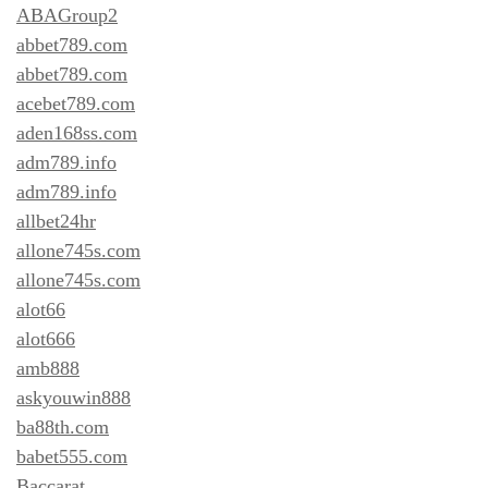
ABAGroup2
abbet789.com
abbet789.com
acebet789.com
aden168ss.com
adm789.info
adm789.info
allbet24hr
allone745s.com
allone745s.com
alot66
alot666
amb888
askyouwin888
ba88th.com
babet555.com
Baccarat