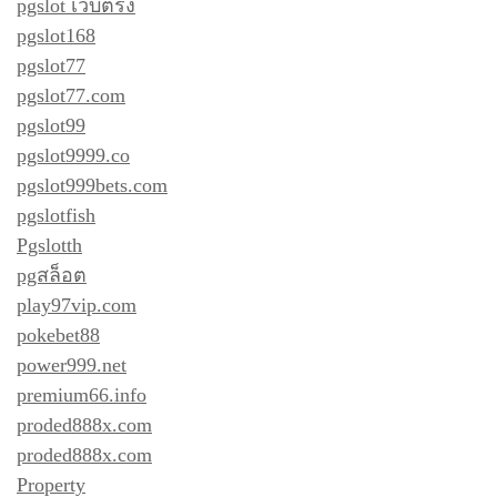
pgslot เว็บตรง
pgslot168
pgslot77
pgslot77.com
pgslot99
pgslot9999.co
pgslot999bets.com
pgslotfish
Pgslotth
pgสล็อต
play97vip.com
pokebet88
power999.net
premium66.info
proded888x.com
proded888x.com
Property