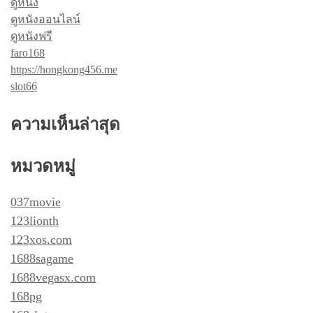
ดูหนัง
ดูหนังออนไลน์
ดูหนังฟรี
faro168
https://hongkong456.me
slot66
ความเห็นล่าสุด
หมวดหมู่
037movie
123lionth
123xos.com
1688sagame
1688vegasx.com
168pg