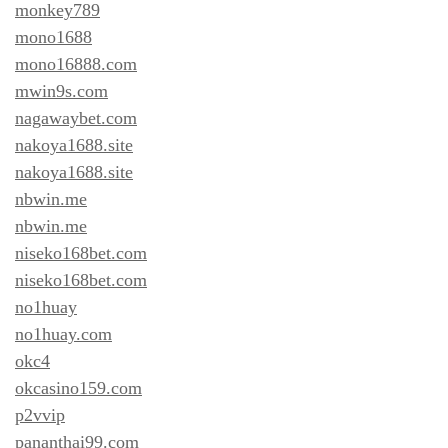
monkey789
mono1688
mono16888.com
mwin9s.com
nagawaybet.com
nakoya1688.site
nakoya1688.site
nbwin.me
nbwin.me
niseko168bet.com
niseko168bet.com
no1huay
no1huay.com
okc4
okcasino159.com
p2vvip
pananthai99.com