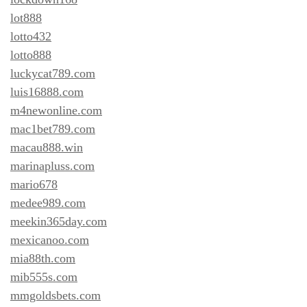
lot888
lotto432
lotto888
luckycat789.com
luis16888.com
m4newonline.com
mac1bet789.com
macau888.win
marinapluss.com
mario678
medee989.com
meekin365day.com
mexicanoo.com
mia88th.com
mib555s.com
mmgoldsbets.com