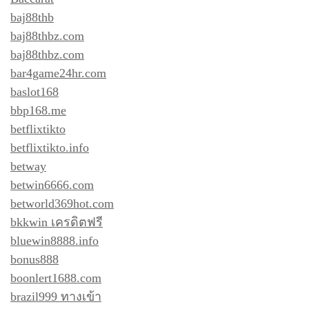
baj88thb
baj88thbz.com
baj88thbz.com
bar4game24hr.com
baslot168
bbp168.me
betflixtikto
betflixtikto.info
betway
betwin6666.com
betworld369hot.com
bkkwin เครดิตฟรี
bluewin8888.info
bonus888
boonlert1688.com
brazil999 ทางเข้า