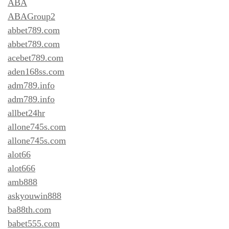
ABA
ABAGroup2
abbet789.com
abbet789.com
acebet789.com
aden168ss.com
adm789.info
adm789.info
allbet24hr
allone745s.com
allone745s.com
alot66
alot666
amb888
askyouwin888
ba88th.com
babet555.com