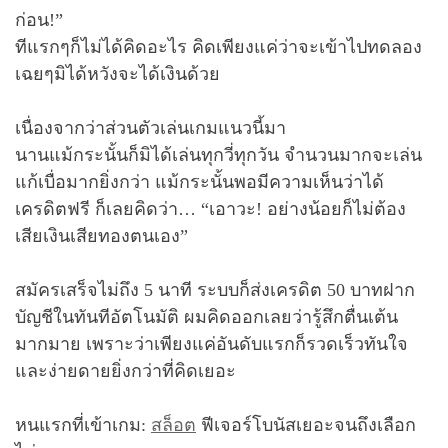
ก่อน!”
ทีแรกๆก็ไม่ได้คิดอะไร คิดเพียงแค่ว่าจะเข้าไปทดลอง
เฉยๆมิได้หวังจะได้เงินด้วย
เนื่องจากว่าส่วนตัวเล่นเกมแนวนี้มา
นานแม้กระนั้นก็มิได้เล่นทุกวี่ทุกวัน จำนวนมากจะเล่น
แก้เบื่อมากยิ่งกว่า แม้กระนั้นพอมีความเห็นว่าได้
เครดิตฟรี ก็เลยคิดว่า… “เอาวะ! อย่างน้อยก็ไม่ต้อง
เสียเงินเสียทองตนเอง”
สมัครเสร็จไม่ถึง 5 นาที ระบบก็ส่งเครดิต 50 บาทฝาก
บัญชีในทันทีอัตโนมัติ ผมคิดออกเลยว่ารู้สึกตื่นเต้น
มากมาย เพราะว่าเพียงแค่อันดับแรกก็รวดเร็วทันใจ
และง่ายดายยิ่งกว่าที่คิดเยอะ
หนแรกที่เข้าเกม:
สล็อต
ฟีเจอร์โบนัสเยอะจนถึงเลือก