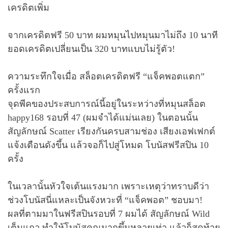
เครดิตเพิ่ม
จากเครดิตฟรี 50 บาท ผมหมุนไปหมุนมาไม่ถึง 10 นาที
ยอดเครดิตเปลี่ยนเป็น 320 บาทแบบไม่รู้ตัว!
ความระทึกใจเมื่อ สล็อตเครดิตฟรี “แจ็คพอตแตก”
ครั้งแรก
จุดพีคของประสบการณ์นี้อยู่ในระหว่างที่หมุนสล็อต
happy168 รอบที่ 47 (ผมจำได้แม่นเลย) ในตอนนั้น
สัญลักษณ์ Scatter เรียงกันครบสามช่อง เสียงเอฟเฟกต์
แจ้งเตือนดังขึ้น แล้วจอก็ไปสู่โหมด โบนัสฟรีสปิน 10
ครั้ง
ในเวลานั้นหัวใจเต้นแรงมาก เพราะเหตุว่าทราบดีว่า
ช่วงโบนัสนี่แหละเป็นจังหวะที่ “แจ็คพอต” ชอบมา!
ผลที่ตามมาในฟรีสปินรอบที่ 7 ผมได้ สัญลักษณ์ Wild
เต็มแถว ทำให้โบนัสคูณมากขึ้นหลายเท่า แล้วก็สุดท้าย