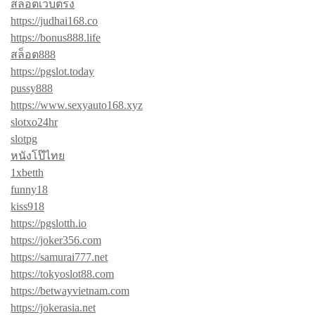
สล็อตเว็บตรง
https://judhai168.co
https://bonus888.life
สล็อต888
https://pgslot.today
pussy888
https://www.sexyauto168.xyz
slotxo24hr
slotpg
หนังโป๊ไทย
1xbetth
funny18
kiss918
https://pgslotth.io
https://joker356.com
https://samurai777.net
https://tokyoslot88.com
https://betwayvietnam.com
https://jokerasia.net