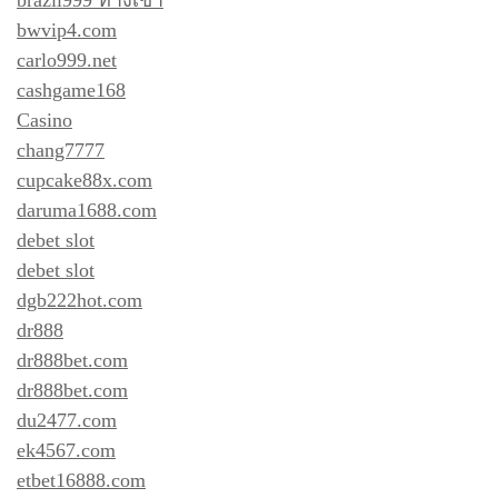
bwvip4.com
carlo999.net
cashgame168
Casino
chang7777
cupcake88x.com
daruma1688.com
debet slot
debet slot
dgb222hot.com
dr888
dr888bet.com
dr888bet.com
du2477.com
ek4567.com
etbet16888.com