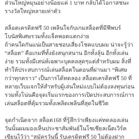
ส่วนใหญ่หมุนอย่างน้อยแค่ 1 บาท กลับได้โอกาสชนะ
รางวัลใหญ่หลายเท่าตัว
สล็อตเครดิตฟรี 50 เพลินใจกับเกมสล็อตที่มีฟีพบร์
โบนัสพิเศษรวมทั้งแจ็คพอตแตกง่าย
ถ้าคนใดกันแน่เป็นสายชอบเสี่ยงโชคแบบผม น่าจะรู้ว่า
“สล็อต” คือเกมที่ทั้งยังสนุกสนาน อีกทั้งลุ้น อีกทั้งเล่น
ง่าย รวมทั้งมีเสน่ห์เฉพาะบุคคลสุดๆแต่สำหรับผม สิ่งที่
ทำให้ประสบการณ์เล่นสล็อตในตอนที่ผ่านมา “พิเศษ
กว่าทุกคราว” เป็นการได้ทดลอง สล็อตเครดิตฟรี 50 ที่
หลายเว็บแจกให้สำหรับผู้เล่นใหม่แบบไม่ต้องลงทุนก่อน
รวมทั้งโน่นคือจุดเริ่มแรกของการเปิดประสบการณ์การ
เล่นสล็อตที่คุ้มรวมทั้งเพลิดเพลินที่สุดในชีวิต
จุดกำเนิดจาก สล็อต168 ที่รู้สึกว่าเพียงแค่ทดลองเล่น
วันนั้นผมมองเห็นประชาสัมพันธ์ในโซเชียลเน็ตเวิร์ค
เขียนไว้ว่า “สมัครวันนี้ รับเครดิตฟรี 50 ไม่ต้องฝาก