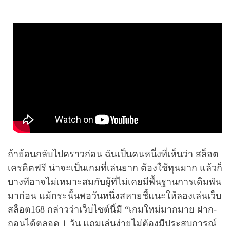
ถ้าย้อนกลับไปคราวก่อน ฉันเป็นคนหนึ่งที่เห็นว่า สล็อต
เครดิตฟรี น่าจะเป็นเกมที่เล่นยาก ต้องใช้ทุนมาก แล้วก็
บางทีอาจไม่เหมาะสมกับผู้ที่ไม่เคยมีพื้นฐานการเดิมพัน
มาก่อน แม้กระนั้นพอวันหนึ่งสหายชี้แนะให้ลองเล่นเว็บ
สล็อต168 กล่าวว่าเว็บไซต์นี้มี “เกมใหม่มากมาย ฝาก-
ถอนได้ตลอด 1 วัน แถมเล่นง่ายไม่ต้องมีประสบการณ์