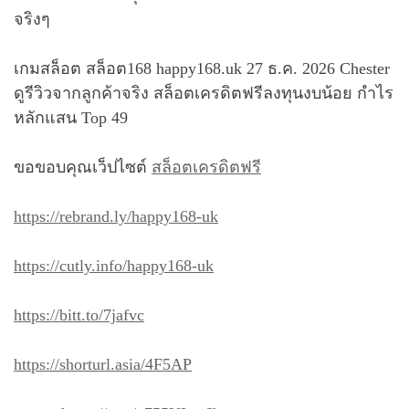
จริงๆ
เกมสล็อต สล็อต168 happy168.uk 27 ธ.ค. 2026 Chester
ดูรีวิวจากลูกค้าจริง สล็อตเครดิตฟรีลงทุนงบน้อย กำไร
หลักแสน Top 49
ขอขอบคุณเว็ปไซต์
สล็อตเครดิตฟรี
https://rebrand.ly/happy168-uk
https://cutly.info/happy168-uk
https://bitt.to/7jafvc
https://shorturl.asia/4F5AP