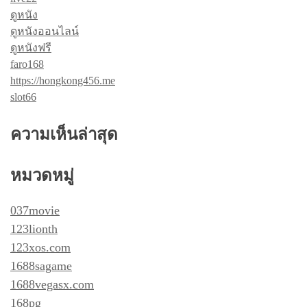
ดูหนัง
ดูหนังออนไลน์
ดูหนังฟรี
faro168
https://hongkong456.me
slot66
ความเห็นล่าสุด
หมวดหมู่
037movie
123lionth
123xos.com
1688sagame
1688vegasx.com
168pg