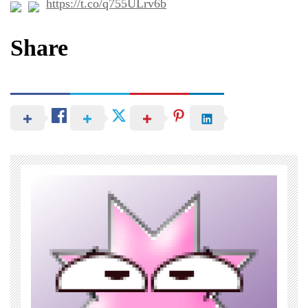
https://t.co/q755ULrv6b
Share