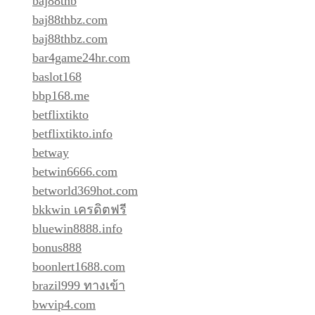
baj88thb
baj88thbz.com
baj88thbz.com
bar4game24hr.com
baslot168
bbp168.me
betflixtikto
betflixtikto.info
betway
betwin6666.com
betworld369hot.com
bkkwin เครดิตฟรี
bluewin8888.info
bonus888
boonlert1688.com
brazil999 ทางเข้า
bwvip4.com