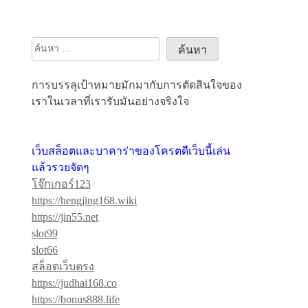
ค้นหา
สำหรับ:
การบรรลุเป้าหมายมักมากับการตัดสินใจของ
เราในเวลาที่เรารับมันอย่างจริงใจ
เว็บสล็อตและบาคาร่าของโครตดีเว็บนี้เล่น
แล้วรวยจัดๆ
โจ๊กเกอร์123
https://hengjing168.wiki
https://jin55.net
slot99
slot66
สล็อตเว็บตรง
https://judhai168.co
https://bonus888.life