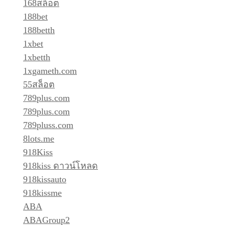
168สล็อต
188bet
188betth
1xbet
1xbetth
1xgameth.com
55สล็อต
789plus.com
789plus.com
789pluss.com
8lots.me
918Kiss
918kiss ดาวน์โหลด
918kissauto
918kissme
ABA
ABAGroup2