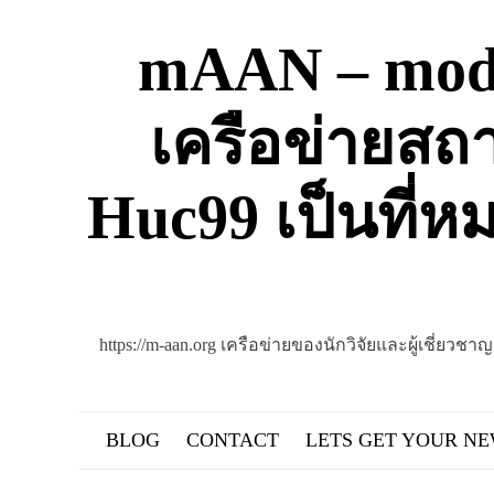
Skip
to
mAAN – mode
content
เครือข่ายสถ
Huc99 เป็นที่ห
https://m-aan.org เครือข่ายของนักวิจัยและผู้เชี่ยว
BLOG
CONTACT
LETS GET YOUR NE