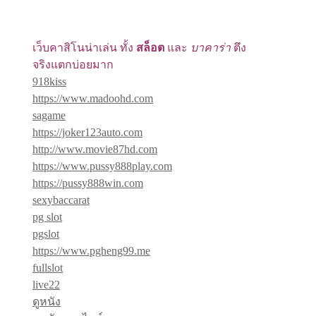
เว็บคาสิโนน่าเล่น ทั้ง
สล็อต
และ
บาคาร่า
ตึง
จริงแตกบ่อยมาก
918kiss
https://www.madoohd.com
sagame
https://joker123auto.com
http://www.movie87hd.com
https://www.pussy888play.com
https://pussy888win.com
sexybaccarat
pg slot
pgslot
https://www.pgheng99.me
fullslot
live22
ดูหนัง