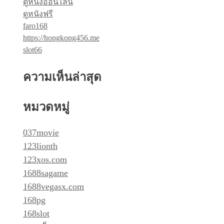
ดูหนังออนไลน์
ดูหนังฟรี
faro168
https://hongkong456.me
slot66
ความเห็นล่าสุด
หมวดหมู่
037movie
123lionth
123xos.com
1688sagame
1688vegasx.com
168pg
168slot