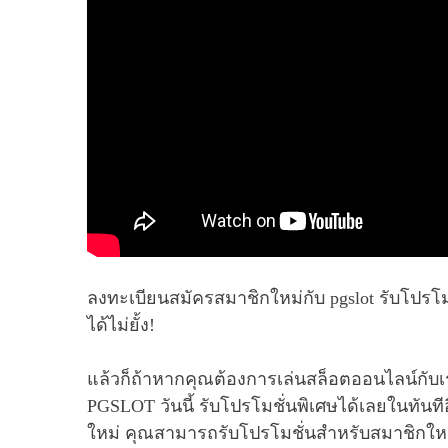
ลงทะเบียนสมัครสมาชิกใหม่กับ pgslot รับโปรโม
ได้ไม่ยั้ง!
แล้วก็ถ้าหากคุณต้องการเล่นสล็อตออนไลน์กับเ
PGSLOT วันนี้ รับโปรโมชั่นพิเศษได้เลยในทันที
ใหม่ คุณสามารถรับโปรโมชั่นสำหรับสมาชิกใหม