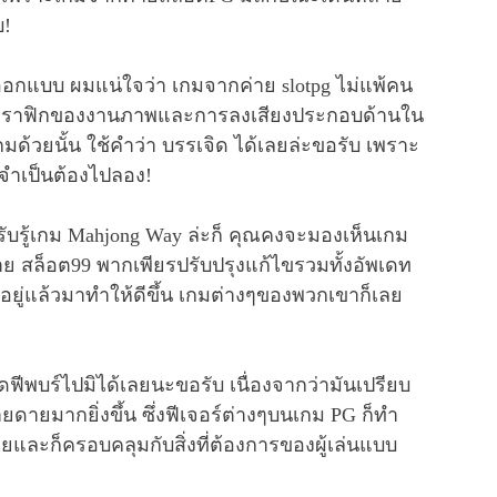
บ!
รออกแบบ ผมแน่ใจว่า เกมจากค่าย slotpg ไม่แพ้คน
บบกราฟิกของงานภาพและการลงเสียงประกอบด้านใน
ด้วยนั้น ใช้คำว่า บรรเจิด ได้เลยล่ะขอรับ เพราะ
จำเป็นต้องไปลอง!
รับรู้เกม Mahjong Way ล่ะก็ คุณคงจะมองเห็นเกม
าย สล็อต99 พากเพียรปรับปรุงแก้ไขรวมทั้งอัพเดท
อยู่แล้วมาทำให้ดีขึ้น เกมต่างๆของพวกเขาก็เลย
ฟีพบร์ไปมิได้เลยนะขอรับ เนื่องจากว่ามันเปรียบ
ยดายมากยิ่งขึ้น ซึ่งฟีเจอร์ต่างๆบนเกม PG ก็ทำ
ก็ครอบคลุมกับสิ่งที่ต้องการของผู้เล่นแบบ