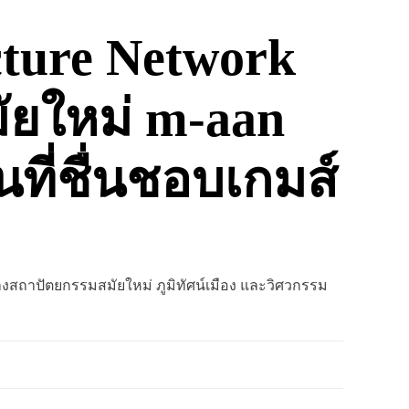
ture Network
ัยใหม่ m-aan
ที่ชื่นชอบเกมส์
ดกทางสถาปัตยกรรมสมัยใหม่ ภูมิทัศน์เมือง และวิศวกรรม