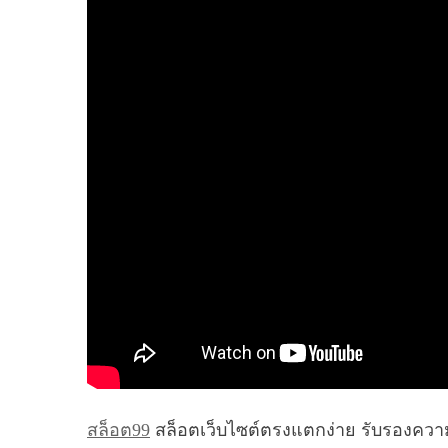
สล็อต99
สล็อตเว็บไซต์ตรงแตกง่าย รับรองความ