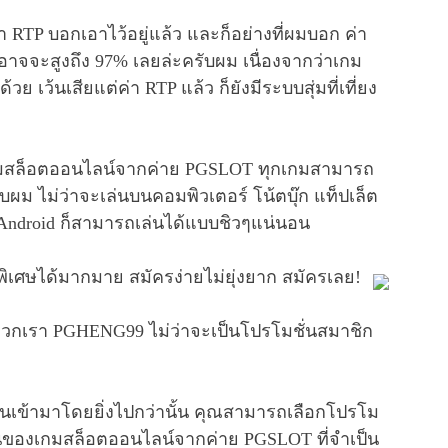
 RTP บอกเอาไว้อยู่แล้ว และก็อย่างที่ผมบอก ค่า
อาจจะสูงถึง 97% เลยล่ะครับผม เนื่องจากว่าเกม
วย เว้นเสียแต่ค่า RTP แล้ว ก็ยังมีระบบสุ่มที่เที่ยง
ุด เกมสล็อตออนไลน์จากค่าย PGSLOT ทุกเกมสามารถ
ับผม ไม่ว่าจะเล่นบนคอมพิวเตอร์ โน้ตบุ๊ก แท็ปเล็ต
 Android ก็สามารถเล่นได้แบบชิวๆแน่นอน
ิพิเศษได้มากมาย สมัครง่ายไม่ยุ่งยาก สมัครเลย!
พวกเรา PGHENG99 ไม่ว่าจะเป็นโปรโมชั่นสมาชิก
บียนเข้ามาโดยยิ่งไปกว่านั้น คุณสามารถเลือกโปรโม
เด่นของเกมสล็อตออนไลน์จากค่าย PGSLOT ที่จำเป็น