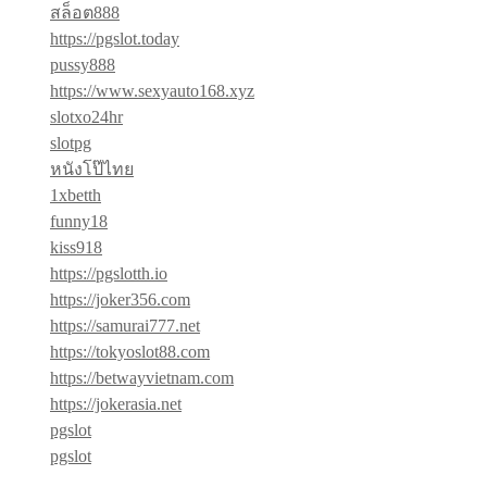
สล็อต888
https://pgslot.today
pussy888
https://www.sexyauto168.xyz
slotxo24hr
slotpg
หนังโป๊ไทย
1xbetth
funny18
kiss918
https://pgslotth.io
https://joker356.com
https://samurai777.net
https://tokyoslot88.com
https://betwayvietnam.com
https://jokerasia.net
pgslot
pgslot