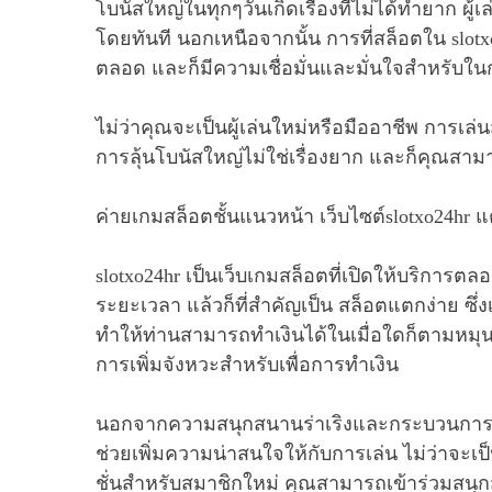
โบนัสใหญ่ในทุกๆวันเกิดเรื่องที่ไม่ได้ทำยาก ผ
โดยทันที นอกเหนือจากนั้น การที่สล็อตใน slot
ตลอด และก็มีความเชื่อมั่นและมั่นใจสำหรับในการ
ไม่ว่าคุณจะเป็นผู้เล่นใหม่หรือมืออาชีพ การเล่น
การลุ้นโบนัสใหญ่ไม่ใช่เรื่องยาก และก็คุณสามา
ค่ายเกมสล็อตชั้นแนวหน้า เว็บไซต์slotxo24h
slotxo24hr เป็นเว็บเกมสล็อตที่เปิดให้บริการตลอ
ระยะเวลา แล้วก็ที่สำคัญเป็น สล็อตแตกง่าย ซึ่งเ
ทำให้ท่านสามารถทำเงินได้ในเมื่อใดก็ตามหมุนว
การเพิ่มจังหวะสำหรับเพื่อการทำเงิน
นอกจากความสนุกสนานร่าเริงและกระบวนการทำเง
ช่วยเพิ่มความน่าสนใจให้กับการเล่น ไม่ว่าจะเ
ชั่นสำหรับสมาชิกใหม่ คุณสามารถเข้าร่วมสนุ