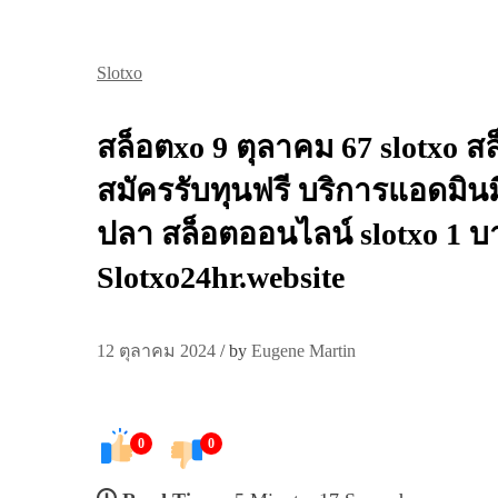
Slotxo
สล็อตxo 9 ตุลาคม 67 slotxo 
สมัครรับทุนฟรี บริการแอดมิน
ปลา สล็อตออนไลน์ slotxo 1 บ
Slotxo24hr.website
12 ตุลาคม 2024
/
by
Eugene Martin
0
0