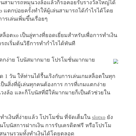
ู้เล่นสามารถหมุนวงล้อแล้วก็รอคอยรับรางวัลใหญ่ได้
xo แตกบ่อยครั้งทำให้ผู้เล่นสามารถได้กำไรได้โดย
เล่นเพิ่มขึ้นเรื่อยๆ
สล็อตxo เป็นลู่ทางที่ยอดเยี่ยมสำหรับเพื่อการทำเงิน
รถเริ่มต้นวิธีการทำกำไรได้ทันที
r แตกง่าย โบนัสมากมาย โปรโมชั่นมากมาย
ด 1 วัน ให้ท่านได้รื้นเริงกับการเล่นเกมสล็อตในทุก
ป็นสิ่งที่ผู้เล่นทุกคนต้องการ การที่เกมแตกง่าย
งล้อ และก็โบนัสที่มีให้มากมายก็เป็นตัวช่วยใน
ินที่ง่ายแล้ว โปรโมชั่น ที่จัดเต็มใน
slotxo
ยัง
ป็นโบนัสการฝากเงิน การรับเครดิตฟรี หรือโปรโม
กสนานรวมทั้งทำเงินได้โดยตลอด