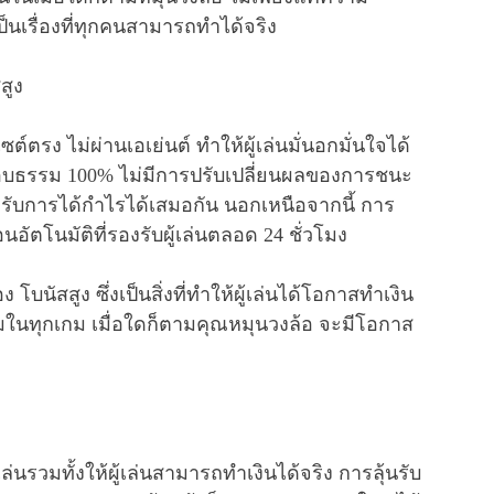
็นเรื่องที่ทุกคนสามารถทำได้จริง
สูง
ต์ตรง ไม่ผ่านเอเย่นต์ ทำให้ผู้เล่นมั่นอกมั่นใจได้
ชอบธรรม 100% ไม่มีการปรับเปลี่ยนผลของการชนะ
ับการได้กำไรได้เสมอกัน นอกเหนือจากนี้ การ
อัตโนมัติที่รองรับผู้เล่นตลอด 24 ชั่วโมง
โบนัสสูง ซึ่งเป็นสิ่งที่ทำให้ผู้เล่นได้โอกาสทำเงิน
เต็มในทุกเกม เมื่อใดก็ตามคุณหมุนวงล้อ จะมีโอกาส
่นรวมทั้งให้ผู้เล่นสามารถทำเงินได้จริง การลุ้นรับ