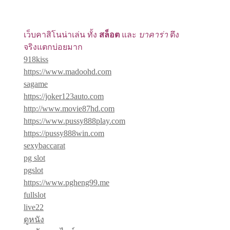
เว็บคาสิโนน่าเล่น ทั้ง
สล็อต
และ
บาคาร่า
ตึง
จริงแตกบ่อยมาก
918kiss
https://www.madoohd.com
sagame
https://joker123auto.com
http://www.movie87hd.com
https://www.pussy888play.com
https://pussy888win.com
sexybaccarat
pg slot
pgslot
https://www.pgheng99.me
fullslot
live22
ดูหนัง