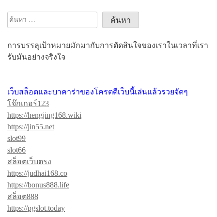
ะ
แ
ค้นหา
น
สำหรับ:
ว
การบรรลุเป้าหมายมักมากับการตัดสินใจของเราในเวลาที่เรา
รับมันอย่างจริงใจ
เ
รื่
อ
เว็บสล็อตและบาคาร่าของโครตดีเว็บนี้เล่นแล้วรวยจัดๆ
ง
โจ๊กเกอร์123
https://hengjing168.wiki
https://jin55.net
slot99
slot66
สล็อตเว็บตรง
https://judhai168.co
https://bonus888.life
สล็อต888
https://pgslot.today