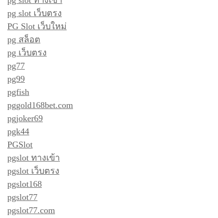
pg slot เว็บตรง
PG Slot เว็บใหม่
pg สล็อต
pg เว็บตรง
pg77
pg99
pgfish
pggold168bet.com
pgjoker69
pgk44
PGSlot
pgslot ทางเข้า
pgslot เว็บตรง
pgslot168
pgslot77
pgslot77.com