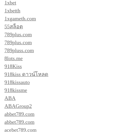
1xbet
1xbetth
1xgameth.com
55สล็อต
789plus.com
789plus.com
789pluss.com
8lots.me
918Kiss
918kiss ดาวน์โหลด
918kissauto
918kissme
ABA
ABAGroup2
abbet789.com
abbet789.com
acebet789.com