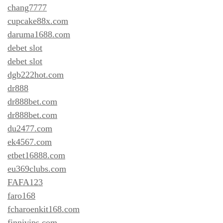
chang7777
cupcake88x.com
daruma1688.com
debet slot
debet slot
dgb222hot.com
dr888
dr888bet.com
dr888bet.com
du2477.com
ek4567.com
etbet16888.com
eu369clubs.com
FAFA123
faro168
fcharoenkit168.com
finnivips.com