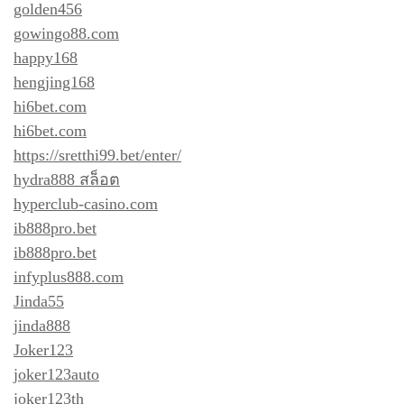
golden456
gowingo88.com
happy168
hengjing168
hi6bet.com
hi6bet.com
https://sretthi99.bet/enter/
hydra888 สล็อต
hyperclub-casino.com
ib888pro.bet
ib888pro.bet
infyplus888.com
Jinda55
jinda888
Joker123
joker123auto
joker123th