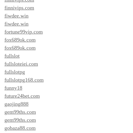
finnivips.com
fiwdee.win
fiwdee.win
fortune99vip.com
fox689ok.com
fox689ok.com
fullslot
fullsloteiei.com
fullslotpg
fullslotpg168.com
funny18
future24bet.com
gaojing888
gem99ths.com
gem99ths.com
gobaza88.com