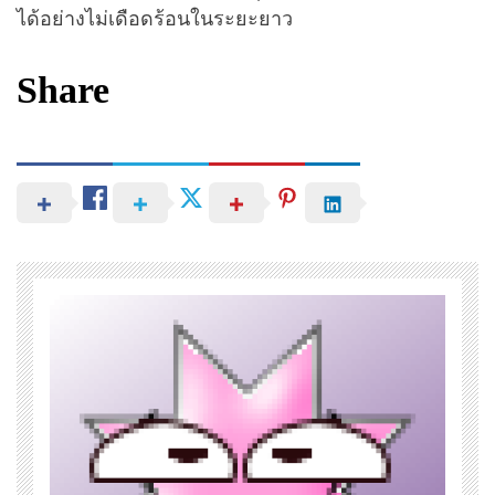
ได้อย่างไม่เดือดร้อนในระยะยาว
Share