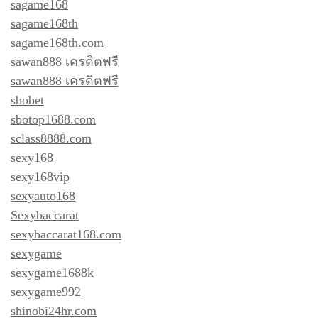
sagame168
sagame168th
sagame168th.com
sawan888 เครดิตฟรี
sawan888 เครดิตฟรี
sbobet
sbotop1688.com
sclass8888.com
sexy168
sexy168vip
sexyauto168
Sexybaccarat
sexybaccarat168.com
sexygame
sexygame1688k
sexygame992
shinobi24hr.com