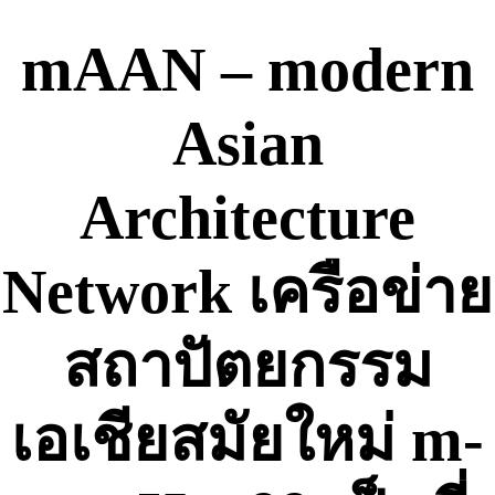
Skip
to
mAAN – modern
content
Asian
Architecture
Network เครือข่าย
สถาปัตยกรรม
เอเชียสมัยใหม่ m-