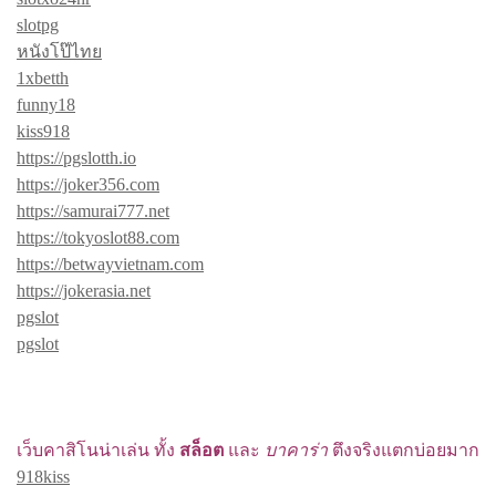
slotpg
หนังโป๊ไทย
1xbetth
funny18
kiss918
https://pgslotth.io
https://joker356.com
https://samurai777.net
https://tokyoslot88.com
https://betwayvietnam.com
https://jokerasia.net
pgslot
pgslot
เว็บคาสิโนน่าเล่น ทั้ง
สล็อต
และ
บาคาร่า
ตึงจริงแตกบ่อยมาก
918kiss