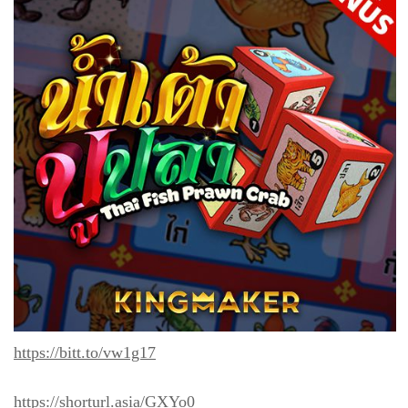
https://bitt.to/vw1g17
https://shorturl.asia/GXYo0