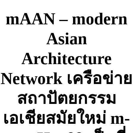
Skip
to
mAAN – modern
content
Asian
Architecture
Network เครือข่าย
สถาปัตยกรรม
เอเชียสมัยใหม่ m-