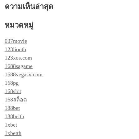
ความเห็นล่าสุด
หมวดหมู่
037movie
123lionth
123xos.com
1688sagame
1688vegasx.com
168pg
168slot
168สล็อต
188bet
188betth
1xbet
1xbetth