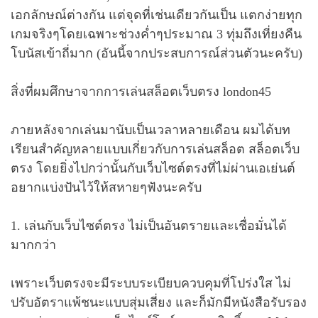
เอกลักษณ์ต่างกัน แต่จุดที่เช่นเดียวกันเป็น แตกง่ายทุก
เกมจริงๆโดยเฉพาะช่วงค่ำๆประมาณ 3 ทุ่มถึงเที่ยงคืน
โบนัสเข้าถี่มาก (อันนี้จากประสบการณ์ส่วนตัวนะครับ)
สิ่งที่ผมศึกษาจากการเล่นสล็อตเว็บตรง london45
ภายหลังจากเล่นมานับเป็นเวลาหลายเดือน ผมได้บท
เรียนสำคัญหลายแบบเกี่ยวกับการเล่นสล็อต สล็อตเว็บ
ตรง โดยยิ่งไปกว่านั้นกับเว็บไซต์ตรงที่ไม่ผ่านเอเย่นต์
อยากแบ่งปันไว้ให้สหายๆฟังนะครับ
1. เล่นกับเว็บไซต์ตรง ไม่เป็นอันตรายและเชื่อมั่นได้
มากกว่า
เพราะเว็บตรงจะมีระบบระเบียบควบคุมที่โปร่งใส ไม่
ปรับอัตราแพ้ชนะแบบสุ่มเสี่ยง และก็มักมีหนังสือรับรอง