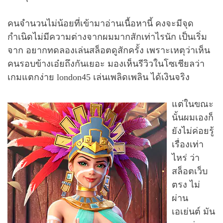
คนจำนวนไม่น้อยที่เข้ามาอ่านเนื้อหานี้ คงจะมีจุด
กำเนิดไม่มีความต่างจากผมมากสักเท่าไรนัก เป็นเริ่ม
จาก อยากทดลองเล่นสล็อตดูสักครั้ง เพราะเหตุว่าเห็น
คนรอบข้างเอ๋ยถึงกันเยอะ มองเห็นรีวิวในโซเชียลว่า
เกมแตกง่าย london45 เล่นเพลิดเพลิน ได้เงินจริง
แต่ในขณะ
นั้นผมเองก็
ยังไม่ค่อยรู้
เรื่องเท่า
ไหร่ ว่า
สล็อตเว็บ
ตรง ไม่
ผ่าน
เอเย่นต์ มัน