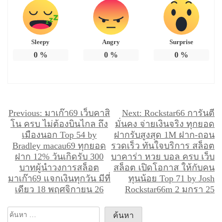
Sleepy
Angry
Surprise
0
%
0
%
0
%
แ
Previous:
มาเก๊า69 เว็บคาสิ
Next:
Rockstar66 การันตี
โน ครบ ไม่ต้องบินไกล ถึง
มั่นคง จ่ายเงินจริง ทุกยอด
น
เมืองนอก Top 54 by
ฝากรับสูงสุด 1M ฝาก-ถอน
ะ
Bradley macau69 ทุกยอด
รวดเร็ว ทันใจบริการ สล็อต
ฝาก 12% วันเกิดรับ 300
บาคาร่า หวย บอล ครบ เว็บ
แ
บาทผู้นำวงการสล็อต
สล็อต เปิดโอกาส ให้กับคน
น
มาเก๊า69 แจกเงินทุกวัน มีที่
ทุนน้อย Top 71 by Josh
ว
เดียว 18 พฤศจิกายน 26
Rockstar66m 2 มกรา 25
เ
ค้นหา
รื่