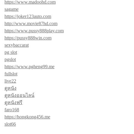
https://www.madoohd.com
sagame
https://joker123auto.com
http://www.movie87hd.com
https://www.pussy888play.com
https://pussy888win.com
sexybaccarat
pg slot
pgslot
https://www.pgheng99.me
fullslot
live22
ดูหนัง
ดูหนังออนไลน์
ดูหนังฟรี
faro168
https://hongkong456.me
slot66