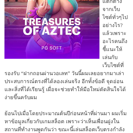
แตกต่าง
จากเว็บ
ไซต์ทั่วๆไป
อย่างไร?
แล้วเพราะ
อะไรคนถึง
ชี้แนะให้
เล่นกับ
เว็บไซต์ที่
รองรับ “ฝากถอนผ่านวอเลท” วันนี้ผมเลยอยากมาเล่า
ประสบการณ์ตรงที่ได้ลองเล่นจริง อีกทั้งข้อดี จุดอ่อน
และสิ่งที่ได้เรียนรู้ เผื่อจะช่วยทำให้มือใหม่ตัดสินใจได้
ง่ายขึ้นครับผม
ย้อนไปเมื่อโดยประมาณต้นปีก่อนหน้าที่ผ่านมา ผมเริ่ม
หาข้อมูลเกี่ยวกับเกมสล็อต เพราะว่าเห็นเพื่อนฝูงใน
สถานที่ทำงานพูดกันว่า ขณะนี้เล่นสล็อตเว็บตรงกำลัง